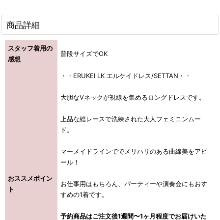
商品詳細
スタッフ着用の
普段サイズでOK
感想
・・ERUKEI LK エルケイドレス/SETTAN・・
大胆なVネックが視線を集めるロングドレスです。
上品な総レースで洗練された大人フェミニンムー
ド。
マーメイドラインででメリハリのある曲線美をアピ
ール！
おススメポイン
お仕事用はもちろん、パーティーや演奏会にもおす
ト
すめの1着です。
予約商品はご注文後1週間〜1ヶ月程度でお届けいた