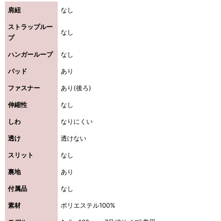
肩紐
なし
ストラップルー
なし
プ
ハンガーループ
なし
パッド
あり
ファスナー
あり(後ろ)
伸縮性
なし
しわ
なりにくい
透け
透けない
スリット
なし
裏地
あり
付属品
なし
素材
ポリエステル100%