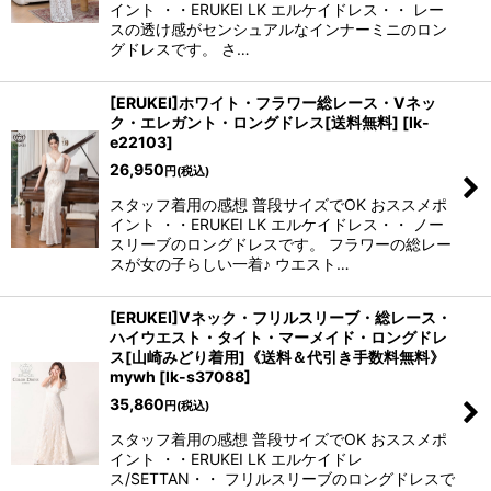
イント ・・ERUKEI LK エルケイドレス・・ レー
スの透け感がセンシュアルなインナーミニのロン
グドレスです。 さ…
[ERUKEI]ホワイト・フラワー総レース・Vネッ
ク・エレガント・ロングドレス[送料無料]
[
lk-
e22103
]
26,950
円
(税込)
スタッフ着用の感想 普段サイズでOK おススメポ
イント ・・ERUKEI LK エルケイドレス・・ ノー
スリーブのロングドレスです。 フラワーの総レー
スが女の子らしい一着♪ ウエスト…
[ERUKEI]Vネック・フリルスリーブ・総レース・
ハイウエスト・タイト・マーメイド・ロングドレ
ス[山崎みどり着用]《送料＆代引き手数料無料》
mywh
[
lk-s37088
]
35,860
円
(税込)
スタッフ着用の感想 普段サイズでOK おススメポ
イント ・・ERUKEI LK エルケイドレ
ス/SETTAN・・ フリルスリーブのロングドレスで