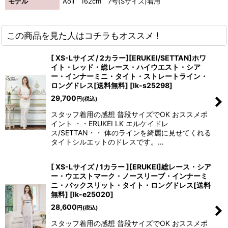
モデル
Aoli 162cm 7号(Sサイズ)着用
この商品を見た人はコチラもオススメ !
[ XS-Lサイズ / 2カラー][ERUKEI/SETTAN]ホワ
イト・レッド・総レース・ハイウエスト・シア
ー・インナーミニ・タイト・ストレートライン・
ロングドレス[送料無料]
[
lk-s25298
]
29,700
円
(税込)
スタッフ着用の感想 普段サイズでOK おススメポ
イント ・・ERUKEI LK エルケイドレ
ス/SETTAN・・ 体のラインを綺麗に見せてくれる
タイトシルエットのドレスです。…
[ XS-Lサイズ / 1カラー ][ERUKEI]総レース・シア
ー・ウエストマーク・ノースリーブ・インナーミ
ニ・バックスリット・タイト・ロングドレス[送料
無料]
[
lk-e25020
]
28,600
円
(税込)
スタッフ着用の感想 普段サイズでOK おススメポ