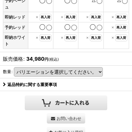
予約ベージ
◯
◯
△
△
ュ
×
×
×
×
即納レッド
再入荷
再入荷
再入荷
再入荷
◯
◯
◯
×
予約レッド
再入荷
即納ホワイ
×
×
×
×
再入荷
再入荷
再入荷
再入荷
ト
販売価格
:
34,980
円
(税込)
数量
:
返品特約に関する重要事項
お問い合わせ