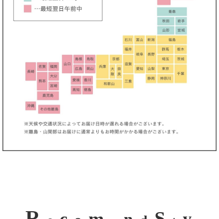
R
S
m