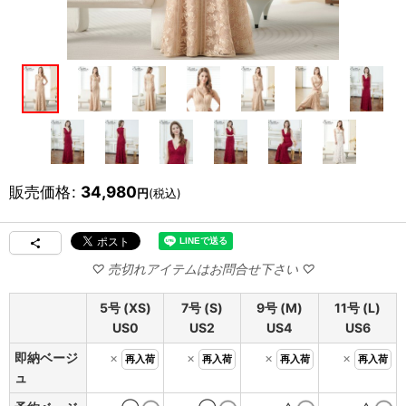
販売価格
:
34,980
円
(税込)
5号 (XS)
7号 (S)
9号 (M)
11号 (L)
US0
US2
US4
US6
即納ベージ
×
×
×
×
再入荷
再入荷
再入荷
再入荷
ュ