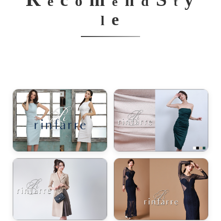
c
y
n
o
e
d
e
t
e
l
き立てる一着。
ンピース