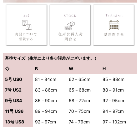
基準サイズ（生地により多少誤差がございます。）
◇
B
W
H
5号 US0
81－84cm
62－65cm
85－88cm
7号 US2
83－86cm
65－68cm
88－91cm
9号 US4
86－90cm
68－72cm
92－95cm
11号 US6
89－94cm
70－75cm
94－97cm
13号 US8
92－97cm
74－79cm
97－102cm