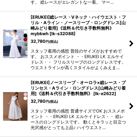
す。 総レースがエレガントな一着。 マー…
[ERUKEI]総レース・Vネック・ハイウエスト・フ
リル・Aライン・ノースリーブ・ロングドレス[山
崎みどり着用]《送料＆代引き手数料無料》
mybkwh
[
lk-s32088
]
32,780
円
(税込)
スタッフ着用の感想 普段のサイズがおすすめで
す。 おススメポイント ・・ERUKEI LK エルケイ
ドレス・・ フリルスリーブのロングドレスです。
ウエストラインが高くスタイルがよくみえま…
[ERUKEI]ノースリーブ・オーロラ×総レース・プ
リンセス・Aライン・ロングドレス[山崎みどり着
用]《送料＆代引き手数料無料》
[
lk-e2622
]
32,780
円
(税込)
スタッフ着用の感想 普通サイズでOK おススメポ
イント ・・ERUKEI LK エルケイドレス・・ 総レ
ースのロングドレスです。 動くとキラッと目立つ
光沢感がとっても上品♪ ハイウエスト…