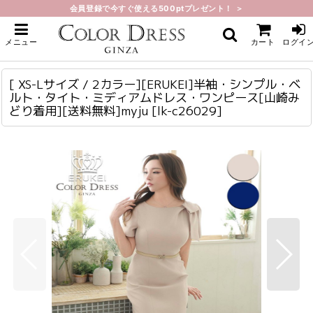
会員登録で今すぐ使える500ptプレゼント！ ＞
ホーム
>
ミディアム
>
[ XS-Lサイズ / 2カラー][ERUKEI]半袖・シンプル・ベルト・タイト・ミディア
メニュー
カート
ログイ
ムドレス・ワンピース[山崎みどり着用][送料無料]myju
[ XS-Lサイズ / 2カラー][ERUKEI]半袖・シンプル・ベルト・タイト・ミディアムドレス・ワンピース[山崎みどり着用][送料無料]myju
lk-c26029
[ XS-Lサイズ / 2カラー][ERUKEI]半袖・シンプル・ベ
ルト・タイト・ミディアムドレス・ワンピース[山崎み
どり着用][送料無料]myju
[
lk-c26029
]