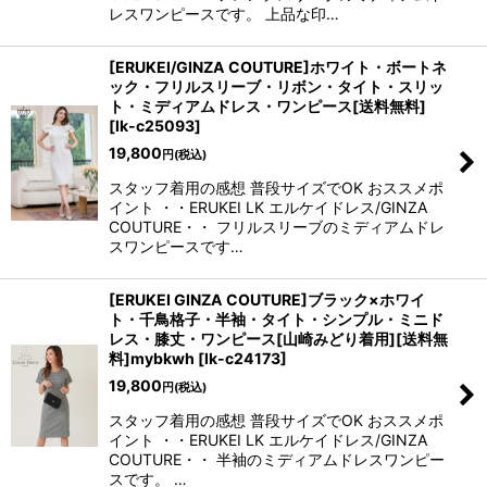
レスワンピースです。 上品な印…
[ERUKEI/GINZA COUTURE]ホワイト・ボートネ
ック・フリルスリーブ・リボン・タイト・スリッ
ト・ミディアムドレス・ワンピース[送料無料]
[
lk-c25093
]
19,800
円
(税込)
スタッフ着用の感想 普段サイズでOK おススメポ
イント ・・ERUKEI LK エルケイドレス/GINZA
COUTURE・・ フリルスリーブのミディアムドレ
スワンピースです…
[ERUKEI GINZA COUTURE]ブラック×ホワイ
ト・千鳥格子・半袖・タイト・シンプル・ミニド
レス・膝丈・ワンピース[山崎みどり着用][送料無
料]mybkwh
[
lk-c24173
]
19,800
円
(税込)
スタッフ着用の感想 普段サイズでOK おススメポ
イント ・・ERUKEI LK エルケイドレス/GINZA
COUTURE・・ 半袖のミディアムドレスワンピー
スです。 …