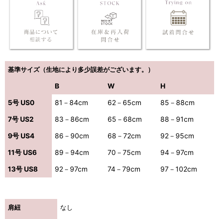
基準サイズ（生地により多少誤差がございます。）
B
W
H
5号 US0
81－84cm
62－65cm
85－88cm
7号 US2
83－86cm
65－68cm
88－91cm
9号 US4
86－90cm
68－72cm
92－95cm
11号 US6
89－94cm
70－75cm
94－97cm
13号 US8
92－97cm
74－79cm
97－102cm
肩紐
なし