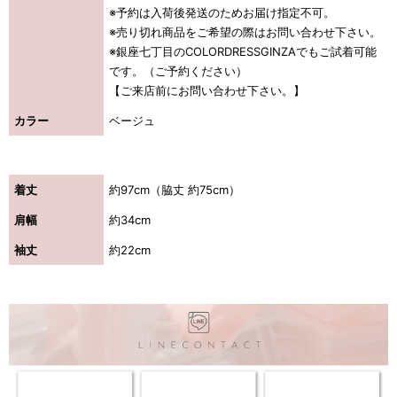
※予約は入荷後発送のためお届け指定不可。
※売り切れ商品をご希望の際はお問い合わせ下さい。
※銀座七丁目のCOLORDRESSGINZAでもご試着可能
です。（ご予約ください）
【ご来店前にお問い合わせ下さい。】
カラー
ベージュ
着丈
約97cm（脇丈 約75cm）
肩幅
約34cm
袖丈
約22cm