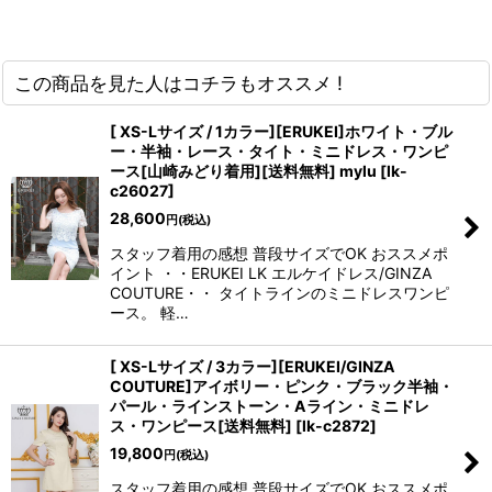
この商品を見た人はコチラもオススメ !
[ XS-Lサイズ / 1カラー][ERUKEI]ホワイト・ブル
ー・半袖・レース・タイト・ミニドレス・ワンピ
ース[山崎みどり着用][送料無料] mylu
[
lk-
c26027
]
28,600
円
(税込)
スタッフ着用の感想 普段サイズでOK おススメポ
イント ・・ERUKEI LK エルケイドレス/GINZA
COUTURE・・ タイトラインのミニドレスワンピ
ース。 軽…
[ XS-Lサイズ / 3カラー][ERUKEI/GINZA
COUTURE]アイボリー・ピンク・ブラック半袖・
パール・ラインストーン・Aライン・ミニドレ
ス・ワンピース[送料無料]
[
lk-c2872
]
19,800
円
(税込)
スタッフ着用の感想 普段サイズでOK おススメポ