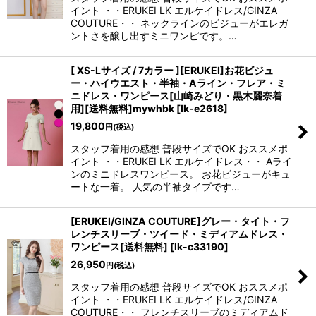
イント ・・ERUKEI LK エルケイドレス/GINZA
COUTURE・・ ネックラインのビジューがエレガ
ントさを醸し出すミニワンピです。…
[ XS-Lサイズ / 7カラー ][ERUKEI]お花ビジュ
ー・ハイウエスト・半袖・Aライン・フレア・ミ
ニドレス・ワンピース[山崎みどり・黒木麗奈着
用][送料無料]mywhbk
[
lk-e2618
]
19,800
円
(税込)
スタッフ着用の感想 普段サイズでOK おススメポ
イント ・・ERUKEI LK エルケイドレス・・ Aライ
ンのミニドレスワンピース。 お花ビジューがキュ
ートな一着。 人気の半袖タイプです…
[ERUKEI/GINZA COUTURE]グレー・タイト・フ
レンチスリーブ・ツイード・ミディアムドレス・
ワンピース[送料無料]
[
lk-c33190
]
26,950
円
(税込)
スタッフ着用の感想 普段サイズでOK おススメポ
イント ・・ERUKEI LK エルケイドレス/GINZA
COUTURE・・ フレンチスリーブのミディアムド