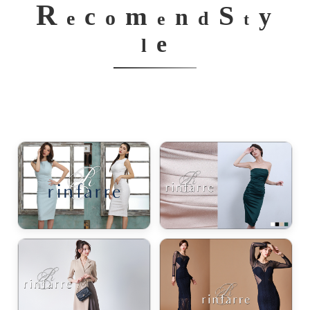
R
S
m
c
y
n
o
e
d
e
t
e
l