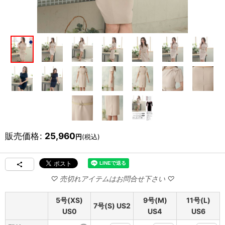
販売価格
:
25,960
円
(税込)
5号(XS)
9号(M)
11号(L)
7号(S) US2
US0
US4
US6