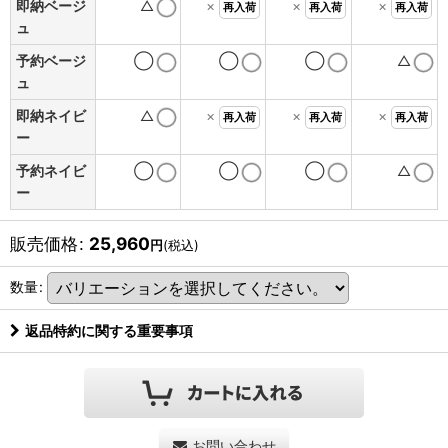
即納ベージ
△
×
×
×
再入荷
再入荷
再入荷
ュ
予約ベージ
◯
◯
◯
△
ュ
即納ネイビ
△
×
×
×
再入荷
再入荷
再入荷
ー
予約ネイビ
◯
◯
◯
△
ー
販売価格
:
25,960
円
(税込)
数量
:
返品特約に関する重要事項
お問い合わせ