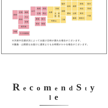
き立てる一着。
R
S
m
c
y
n
o
e
d
e
t
e
l
ンピース