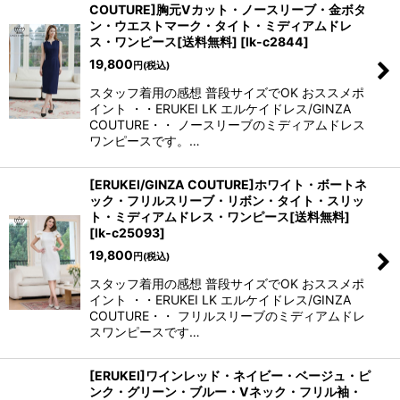
COUTURE]胸元Vカット・ノースリーブ・金ボタ
ン・ウエストマーク・タイト・ミディアムドレ
ス・ワンピース[送料無料]
[
lk-c2844
]
19,800
円
(税込)
スタッフ着用の感想 普段サイズでOK おススメポ
イント ・・ERUKEI LK エルケイドレス/GINZA
COUTURE・・ ノースリーブのミディアムドレス
ワンピースです。…
[ERUKEI/GINZA COUTURE]ホワイト・ボートネ
ック・フリルスリーブ・リボン・タイト・スリッ
ト・ミディアムドレス・ワンピース[送料無料]
[
lk-c25093
]
19,800
円
(税込)
スタッフ着用の感想 普段サイズでOK おススメポ
イント ・・ERUKEI LK エルケイドレス/GINZA
COUTURE・・ フリルスリーブのミディアムドレ
スワンピースです…
[ERUKEI]ワインレッド・ネイビー・ベージュ・ピ
ンク・グリーン・ブルー・Vネック・フリル袖・