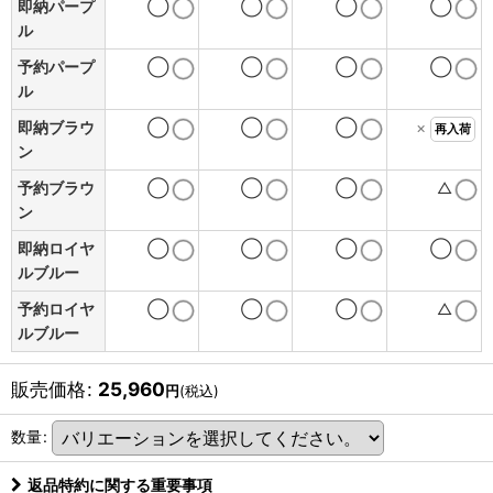
即納パープ
◯
◯
◯
◯
ル
予約パープ
◯
◯
◯
◯
ル
即納ブラウ
◯
◯
◯
×
再入荷
ン
予約ブラウ
◯
◯
◯
△
ン
即納ロイヤ
◯
◯
◯
◯
ルブルー
予約ロイヤ
◯
◯
◯
△
ルブルー
販売価格
:
25,960
円
(税込)
数量
:
返品特約に関する重要事項