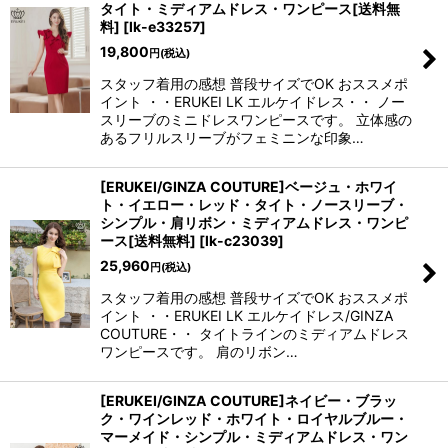
タイト・ミディアムドレス・ワンピース[送料無
料]
[
lk-e33257
]
19,800
円
(税込)
スタッフ着用の感想 普段サイズでOK おススメポ
イント ・・ERUKEI LK エルケイドレス・・ ノー
スリーブのミニドレスワンピースです。 立体感の
あるフリルスリーブがフェミニンな印象…
[ERUKEI/GINZA COUTURE]ベージュ・ホワイ
ト・イエロー・レッド・タイト・ノースリーブ・
シンプル・肩リボン・ミディアムドレス・ワンピ
ース[送料無料]
[
lk-c23039
]
25,960
円
(税込)
スタッフ着用の感想 普段サイズでOK おススメポ
イント ・・ERUKEI LK エルケイドレス/GINZA
COUTURE・・ タイトラインのミディアムドレス
ワンピースです。 肩のリボン…
[ERUKEI/GINZA COUTURE]ネイビー・ブラッ
ク・ワインレッド・ホワイト・ロイヤルブルー・
マーメイド・シンプル・ミディアムドレス・ワン