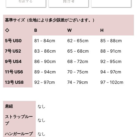
基準サイズ（生地により多少誤差がございます。）
◇
B
W
H
5号 US0
81－84cm
62－65cm
85－88cm
7号 US2
83－86cm
65－68cm
88－91cm
9号 US4
86－90cm
68－72cm
92－95cm
11号 US6
89－94cm
70－75cm
94－97cm
13号 US8
92－97cm
74－79cm
97－102cm
肩紐
なし
ストラップルー
なし
プ
ハンガーループ
なし