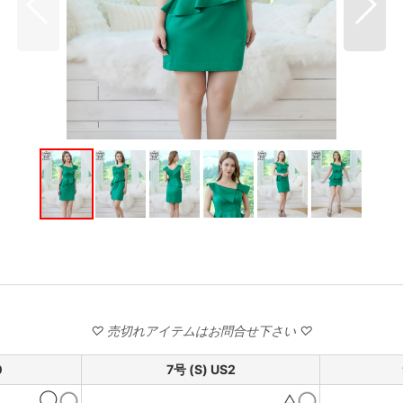
0
7号 (S) US2
◯
△