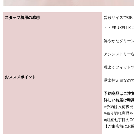
スタッフ着用の感想
普段サイズでOK
・・ERUKEI L
鮮やかなグリー
アシンメトリー
程よくフィット
おススメポイント
露出控え目なので
予約商品はご注文
詳しいお届け時
※予約は入荷後
※売り切れ商品
※銀座七丁目のCO
【ご来店前にお