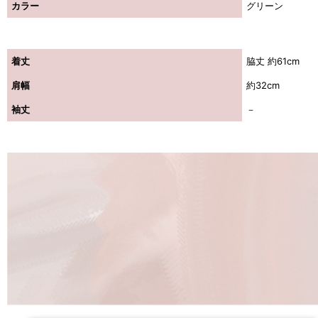
カラー
グリーン
着丈
脇丈 約61cm
肩幅
約32cm
袖丈
－