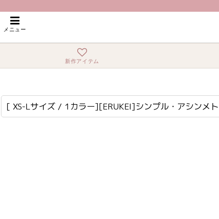
ホーム
>
ミニ・ショート
>
[ XS-Lサイズ / 1カラー][ERUKEI]シンプル
メニュー
新作アイテム
[ XS-Lサイズ / 1カラー][ERUKEI]シンプル・アシンメトリー・変形・フリル・ノースリーブ・タイト・ミニドレス・ワンピース[送料無料]
lk-e25273
[ XS-Lサイズ / 1カラー][ERUKEI]シンプル