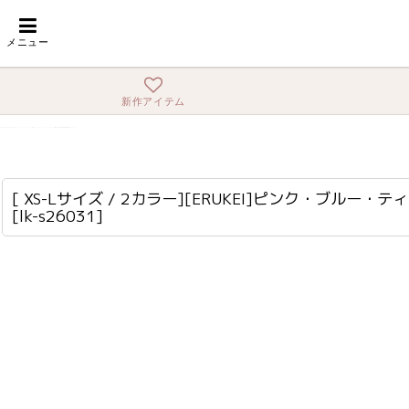
ホーム
>
ロング・マキシ
>
[ XS-Lサイズ / 2カラー][ERUKEI]ピンク
メニュー
新作アイテム
[ XS-Lサイズ / 2カラー][ERUKEI]ピンク・ブルー・ティアード・ハイネック・花柄・パール・Aライン・ノースリーブ・ロングドレス[薗田杏奈・黒木麗奈着用][送料無料]
lk-s26031
[ XS-Lサイズ / 2カラー][ERUKEI]ピンク・
[
lk-s26031
]