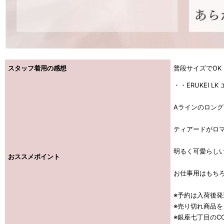
スタッフ着用の感想
普段サイズでOK
・・ERUKEI L
Aラインのロン
ティアードがロ
明るく可愛らし
おススメポイント
お仕事用はもち
※予約は入荷後
※売り切れ商品
※銀座七丁目のCO