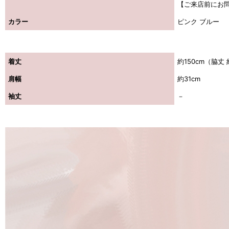
【ご来店前にお
カラー
ピンク ブルー
着丈
約150cm（脇丈 
肩幅
約31cm
袖丈
－