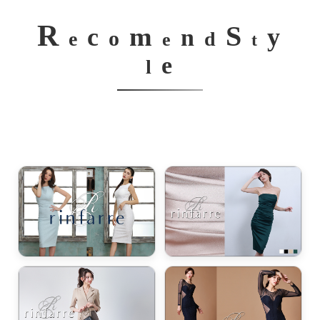
R
S
m
c
y
n
o
e
d
e
t
e
l
き立てる一着。
ンピース