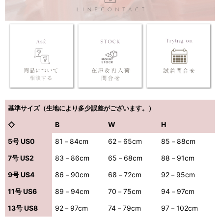
基準サイズ（生地により多少誤差がございます。）
◇
B
W
H
5号 US0
81－84cm
62－65cm
85－88cm
7号 US2
83－86cm
65－68cm
88－91cm
9号 US4
86－90cm
68－72cm
92－95cm
11号 US6
89－94cm
70－75cm
94－97cm
13号 US8
92－97cm
74－79cm
97－102cm