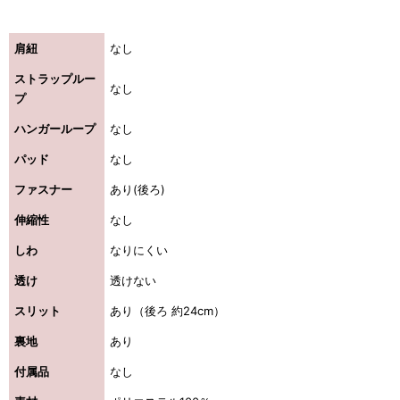
肩紐
なし
ストラップルー
なし
プ
ハンガーループ
なし
パッド
なし
ファスナー
あり(後ろ)
伸縮性
なし
しわ
なりにくい
透け
透けない
スリット
あり（後ろ 約24cm）
裏地
あり
付属品
なし