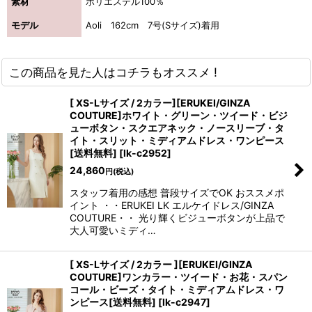
素材
ポリエステル100％
モデル
Aoli 162cm 7号(Sサイズ)着用
この商品を見た人はコチラもオススメ !
[ XS-Lサイズ / 2カラー][ERUKEI/GINZA
COUTURE]ホワイト・グリーン・ツイード・ビジ
ューボタン・スクエアネック・ノースリーブ・タ
イト・スリット・ミディアムドレス・ワンピース
[送料無料]
[
lk-c2952
]
24,860
円
(税込)
スタッフ着用の感想 普段サイズでOK おススメポ
イント ・・ERUKEI LK エルケイドレス/GINZA
COUTURE・・ 光り輝くビジューボタンが上品で
大人可愛いミディ…
[ XS-Lサイズ / 2カラー ][ERUKEI/GINZA
COUTURE]ワンカラー・ツイード・お花・スパン
コール・ビーズ・タイト・ミディアムドレス・ワ
ンピース[送料無料]
[
lk-c2947
]