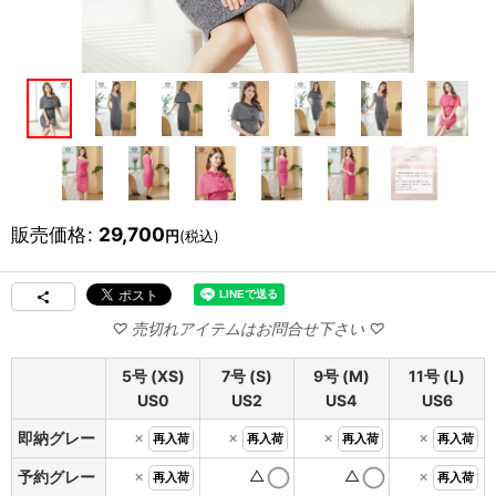
販売価格
:
29,700
円
(税込)
5号 (XS)
7号 (S)
9号 (M)
11号 (L)
US0
US2
US4
US6
×
×
×
×
即納グレー
再入荷
再入荷
再入荷
再入荷
×
△
△
×
予約グレー
再入荷
再入荷