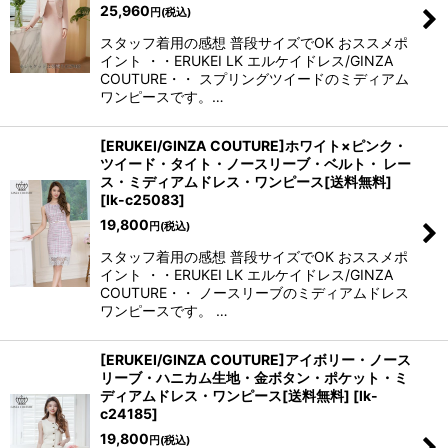
25,960
円
(税込)
スタッフ着用の感想 普段サイズでOK おススメポ
イント ・・ERUKEI LK エルケイドレス/GINZA
COUTURE・・ スプリングツイードのミディアム
ワンピースです。…
[ERUKEI/GINZA COUTURE]ホワイト×ピンク・
ツイード・タイト・ノースリーブ・ベルト・ レー
ス・ミディアムドレス・ワンピース[送料無料]
[
lk-c25083
]
19,800
円
(税込)
スタッフ着用の感想 普段サイズでOK おススメポ
イント ・・ERUKEI LK エルケイドレス/GINZA
COUTURE・・ ノースリーブのミディアムドレス
ワンピースです。 …
[ERUKEI/GINZA COUTURE]アイボリー・ノース
リーブ・ハニカム生地・金ボタン・ポケット・ミ
ディアムドレス・ワンピース[送料無料]
[
lk-
c24185
]
19,800
円
(税込)