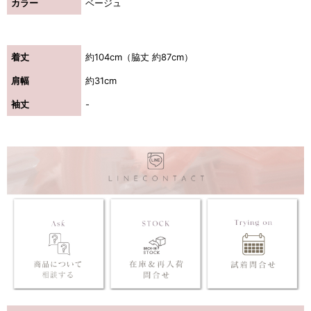
カラー
ベージュ
着丈
約104cm（脇丈 約87cm）
肩幅
約31cm
袖丈
-