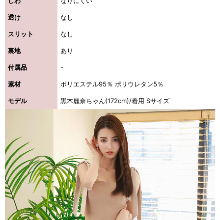
しわ
なりにくい
透け
なし
スリット
なし
裏地
あり
付属品
-
素材
ポリエステル95％ ポリウレタン5％
モデル
黒木麗奈ちゃん(172cm)/着用 Sサイズ