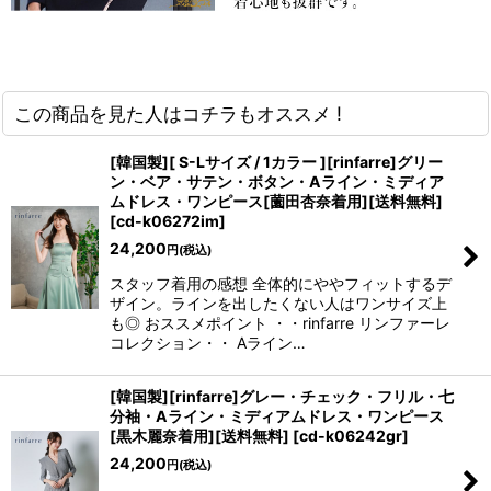
この商品を見た人はコチラもオススメ !
[韓国製][ S-Lサイズ / 1カラー ][rinfarre]グリー
ン・ベア・サテン・ボタン・Aライン・ミディア
ムドレス・ワンピース[薗田杏奈着用][送料無料]
[
cd-k06272im
]
24,200
円
(税込)
スタッフ着用の感想 全体的にややフィットするデ
ザイン。ラインを出したくない人はワンサイズ上
も◎ おススメポイント ・・rinfarre リンファーレ
コレクション・・ Aライン…
[韓国製][rinfarre]グレー・チェック・フリル・七
分袖・Aライン・ミディアムドレス・ワンピース
[黒木麗奈着用][送料無料]
[
cd-k06242gr
]
24,200
円
(税込)