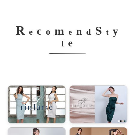
R
S
m
c
y
n
o
e
d
e
t
e
l