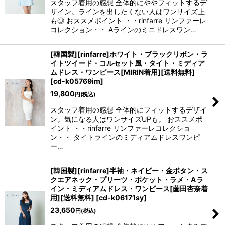
スタッフ着用の感想 全体的にややフィットするデ
ザイン。ラインを出したくない人はワンサイズ上
も◎ おススメポイント ・・rinfarre リンファーレ
コレクション・・ Aラインのミニドレスワン…
[韓国製][rinfarre]ホワイト・ブラックリボン・ラ
イトツイード・コルセット風・タイト・ミディア
ムドレス・ワンピース[MIRIN着用][送料無料]
[
cd-k05769im
]
19,800
円
(税込)
スタッフ着用の感想 全体的にフィットするデザイ
ン。気になる人はワンサイズUPも。 おススメポ
イント ・・rinfarre リンファーレコレクショ
ン・・ タイトラインのミディアムドレスワンピ
ー…
[韓国製][rinfarre]半袖・ネイビー・金ボタン・ス
クエアネック・プリーツ・ポケット・ラメ・Aラ
イン・ミディアムドレス・ワンピース[薗田杏奈着
用][送料無料]
[
cd-k06171sy
]
23,650
円
(税込)