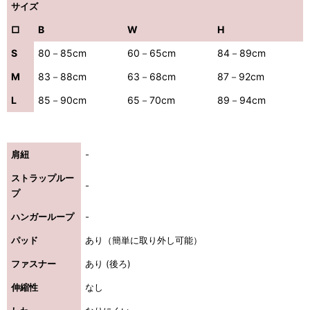
サイズ
□
B
W
H
S
80－85cm
60－65cm
84－89cm
M
83－88cm
63－68cm
87－92cm
L
85－90cm
65－70cm
89－94cm
肩紐
-
ストラップルー
-
プ
ハンガーループ
-
パッド
あり（簡単に取り外し可能）
ファスナー
あり (後ろ)
伸縮性
なし