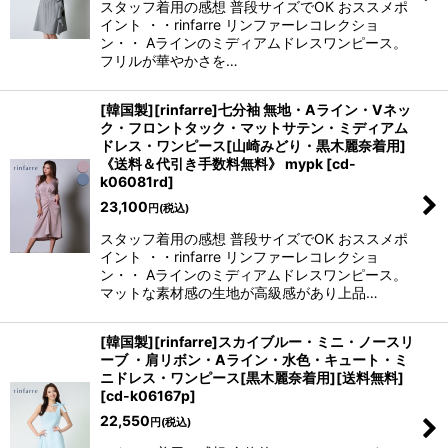
スタッフ着用の感想 普段サイズでOK おススメポ
イント ・・rinfarre リンファーレコレクショ
ン・・ Aラインのミディアムドレスワンピース。
フリルが華やかさを…
[韓国製][rinfarre]七分袖 無地・Aライン・Vネッ
ク・フロントタック・マットサテン・ミディアム
ドレス・ワンピース[山崎みどり・黒木麗奈着用]
《送料＆代引き手数料無料》 mypk
[
cd-
k06081rd
]
23,100
円
(税込)
スタッフ着用の感想 普段サイズでOK おススメポ
イント ・・rinfarre リンファーレコレクショ
ン・・ Aラインのミディアムドレスワンピース。
マットな素材感の生地が高級感があり上品…
[韓国製][rinfarre]スカイブルー・ミニ・ノースリ
ーブ ・肩リボン・Aライン・水色・キュート・ミ
ニドレス・ワンピース[黒木麗奈着用][送料無料]
[
cd-k06167p
]
22,550
円
(税込)