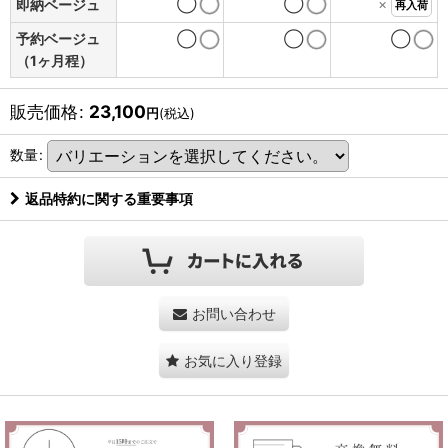
◯
◯
×
即納ベージュ
再入荷
予約ベージュ
◯
◯
◯
（1ヶ月程）
販売価格
:
23,100
円
(税込)
数量
:
返品特約に関する重要事項
お問い合わせ
お気に入り登録