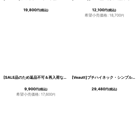
19,800
12,100
円
(税込)
円
(税込)
希望小売価格
:
18,700
円
[SALE品のため返品不可＆再入荷なしの現品限り][韓国製][rinfarre]ブラック・フリル・半袖・チェリー・さくらんぼ・プリント・Vネック・カシュクール・マキシ・ロングドレス・ラップ・ワンピース[MIRIN着用][送料無料]
[Veautt]プチハイネック・シンプル・オープンショルダー・半袖・タイト・ミニドレス・ワンピース[MIRIN着用]《送料＆代引き手数料無料》
9,900
29,480
円
(税込)
円
(税込)
希望小売価格
:
17,600
円