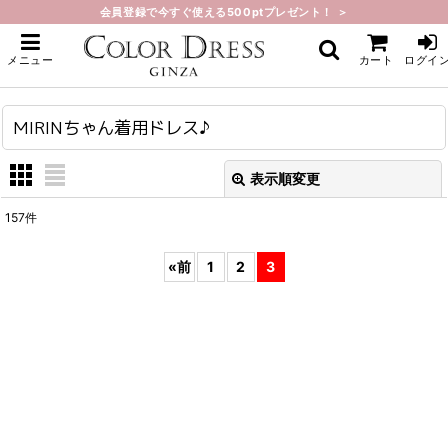
会員登録で今すぐ使える500ptプレゼント！ ＞
ホーム
>
MIRINちゃん着用ドレス♪
メニュー
カート
ログイ
MIRINちゃん着用ドレス♪
表示順変更
閉じる
157
件
表示数
:
«
前
1
2
3
在庫あり
並び順
:
絞り込む