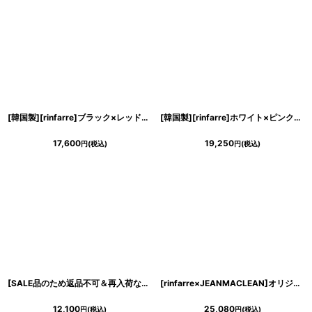
[韓国製][rinfarre]ブラック×レッド系・花柄・プリント・カシュクール・七分袖・マキシ・ミディアムドレス・ラップワンピース[MIRIN着用][送料無料]
[韓国製][rinfarre]ホワイト×ピンク系花柄・ボタニカル・フェミニン・ボートネック・ノースリーブ・タイト・ミディアムドレス・ワンピース[MIRIN着用][送料無料]
17,600
19,250
円
(税込)
円
(税込)
[SALE品のため返品不可＆再入荷なしの現品限り][韓国製][rinfarre]ダブルピンク・シンプル・無地・タック入り・変形ネック・ノースリーブ・タイト・ミディアムドレス・ワンピース[MIRIN着用]
[rinfarre×JEANMACLEAN]オリジナル・総スパンコール・ラグジュアリー・背中開き・バックシャン・タイト・ミディアム・ドレス[MIRIN・山崎みどり着用]《送料＆代引き手数料無料》mywh
12,100
25,080
円
(税込)
円
(税込)