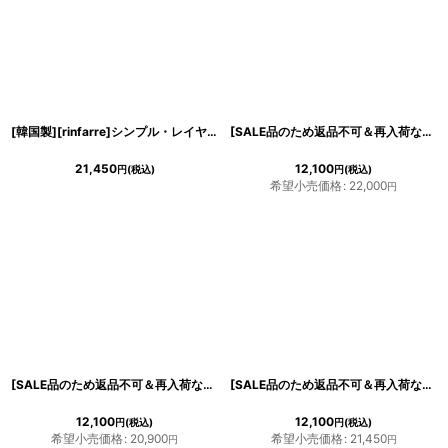
[韓国製][rinfarre]シンプル・レイヤード風・デニム・半袖・Ｖネック・タイト・ミディアムドレス・ワンピース[MIRIN着用][送料無料]
[SALE品のため返品不可＆再入荷なしの現品限り][韓国製][rinfarre]キャミソール・ブラック・ベージュ・ライン入り・バイカラー・タイト・ミディアムドレス・ワンピース[MIRIN着用]
21,450
12,100
円
(税込)
円
(税込)
希望小売価格
:
22,000
円
[SALE品のため返品不可＆再入荷なしの現品限り][韓国製][rinfarre]シンプル・ドレープ・マットサテン生地・ノースリーブ・タック・ミディアムドレス・ワンピース[MIRIN着用]
[SALE品のため返品不可＆再入荷なしの現品限り][韓国製][rinfarre]半袖・花柄・エレガント・スクエアネック・タイト・ミディアムドレス・ワンピース・ボタニカル[MIRIN着用]
12,100
12,100
円
(税込)
円
(税込)
希望小売価格
:
20,900
希望小売価格
:
21,450
円
円