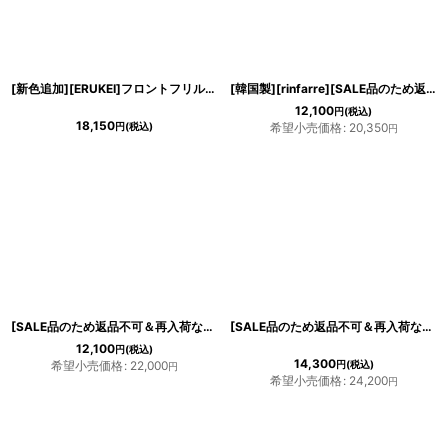
[新色追加][ERUKEI]フロントフリル・ペプラム・ノースリーブ・タイト・ミニドレス・ワンピース[山崎みどり・MIRIN着用][送料無料]mypkju
[韓国製][rinfarre][SALE品のため返品不可＆再入荷なしの現品限り]デコルテ＆半袖シースルーレース・刺繍・タイト・ハートカット・ミディアムドレス・膝丈・ワンピース[山崎みどり・MIRIN着用][送料無料]mywn
12,100
円
(税込)
18,150
円
(税込)
希望小売価格
:
20,350
円
[SALE品のため返品不可＆再入荷なしの現品限り][韓国製][rinfarre]半袖・開襟・ツイード・ライトブルー・タイト・ミディアムドレス・ワンピース[MIRIN着用]
[SALE品のため返品不可＆再入荷なしの現品限り][韓国製][rinfarre]五分袖・七分袖・シンプル・無地・ストーン・ストレッチ・スリット・タイト・ロングドレス[MIRIN着用]
12,100
円
(税込)
14,300
希望小売価格
:
22,000
円
(税込)
円
希望小売価格
:
24,200
円