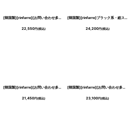
[韓国製][rinfarre][お問い合わせ多数!!再入荷]ネイビー×ホワイト・バイカラー・セーラー風・オフショルダー・タイト・ミディアムドレス・ワンピース[MIRIN着用][送料無料]
[韓国製][rinfarre]ブラック系・総スパンコール・デザイン刺繍・アンティーク調・ノースリーブ・タイト・ロングドレス[MIRIN着用]《送料＆代引き手数料無料》
22,550
24,200
円
(税込)
円
(税込)
[韓国製][rinfarre][お問い合わせ多数!!再入荷]ブラック・パンチング・刺繍・ハイネック・シンプル・ノースリーブ・タイト・ミディアムドレス・ワンピース[MIRIN着用][送料無料]
[韓国製][rinfarre][お問い合わせ多数!!再入荷]総スパンコール・デザイン刺繍・ノースリーブ・タイト・ロングドレス[山崎みどり・MIRIN着用]《送料＆代引き手数料無料》mysl
21,450
23,100
円
(税込)
円
(税込)