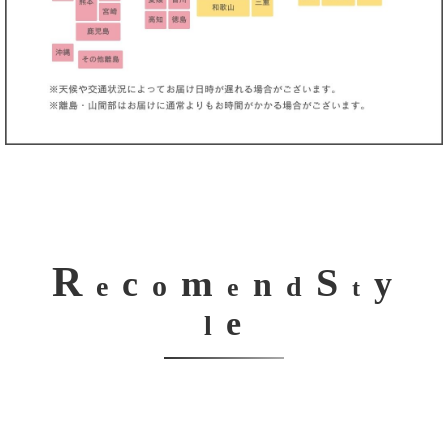
R
S
m
c
y
n
o
e
d
e
t
e
l