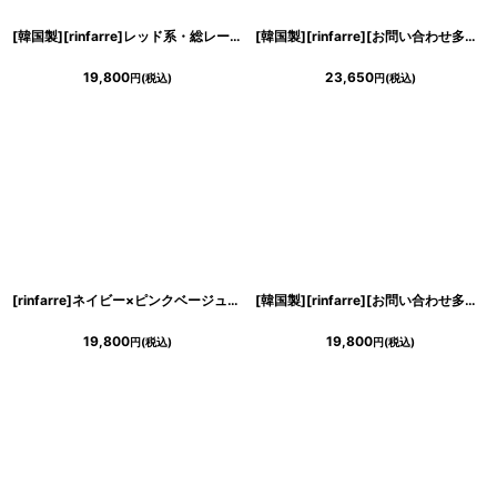
[韓国製][rinfarre]レッド系・総レース・タータンチェック・センターライン・Uネック・七分袖・タイト・ミディアムドレス・ワンピース[MIRIN着用][送料無料]
[韓国製][rinfarre][お問い合わせ多数の人気商品！！再入荷]ラグジュアリー・総レース・レイヤード・大人・ノースリーブ・タイト・ミディアムドレス・ワンピース[MIRIN・山崎みどり着用]《送料＆代引き手数料無料》mypk
19,800
23,650
円
(税込)
円
(税込)
[rinfarre]ネイビー×ピンクベージュ・花柄・アンティーク調スカーフ柄・リボンタイ・長袖ブラウス・Aライン・ミディアムスカート・セットアップ・ツーピース[MIRIN着用][送料無料]
[韓国製][rinfarre][お問い合わせ多数!!再入荷]レッド・背中見せ・バックオープン・リボン・フリルテール・ミディアムドレス・ワンピース[MIRIN着用][送料無料]
19,800
19,800
円
(税込)
円
(税込)