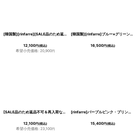
[韓国製][rinfarre][SALE品のため返品不可＆再入荷なしの現品限り]ポップデザイン・襟&ボタン・半袖 ・タイト・ショート・ミニドレス・ワンピース[MIRIN着用][送料無料]
[韓国製][rinfarre]ブルー×グリーン・ジオメトリック・Vネック・カシュクール・七分袖・マキシ・ロングドレス・ラップワンピース[MIRIN着用][送料無料]
12,100
16,500
円
(税込)
円
(税込)
希望小売価格
:
20,900
円
[SALE品のため返品不可＆再入荷なしの現品限り][韓国製][rinfarre]ツイード・ノースリーブ・Vネック・アシメントリー・Aライン・フレア・ミディアムドレス[山崎みどり・MIRIN着用]
[rinfarre]パープルピンク・プリント柄・シフォン・リボンタイ・プチハイネック・プリーツ・長袖 ・ミディアムドレス・ワンピース[MIRIN着用][送料無料]
12,100
15,400
円
(税込)
円
(税込)
希望小売価格
:
23,100
円