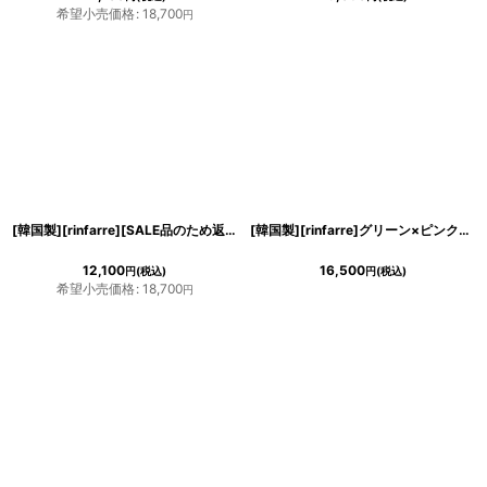
希望小売価格
:
18,700
円
[韓国製][rinfarre][SALE品のため返品不可＆再入荷なしの現品限り]ピンク・花柄・シフォン・ハイネック・ホルターネック・背中開き・タイト・ミディアムドレス・ワンピース[MIRIN着用][送料無料]
[韓国製][rinfarre]グリーン×ピンク・プリント・柄・サマー・カシュクール・半袖・マキシ・ミディアムドレス・ラップワンピース[MIRIN着用][送料無料
12,100
16,500
円
(税込)
円
(税込)
希望小売価格
:
18,700
円