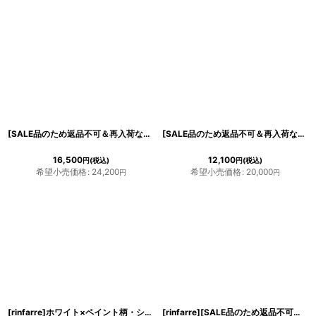
[SALE品のため返品不可＆再入荷なしの現品限り][韓国製][rinfarre]ネイビー・プリントスカーフ・長袖ブラウス・Aライン・ミディアムスカート・セットアップ・ツーピース[MIRIN着用]《送料＆代引き手数料無料》
[SALE品のため返品不可＆再入荷なしの現品限り][韓国製][rinfarre]マーメイド・ストーンポイント・バックシャン・ノースリーブ・セミロング丈・ミディアムドレス・ワンピース[MIRIN着用]
16,500
12,100
円
(税込)
円
(税込)
希望小売価格
:
24,200
希望小売価格
:
20,000
円
円
[rinfarre]ホワイト×ペイント柄・シャツワンピース・ウエストマーク・長袖・マキシドレス・ロング・ワンピース[MIRIN着用][送料無料]
[rinfarre][SALE品のため返品不可＆再入荷なしの現品限り]プリーツ・ノースリーブ・ハイウエスト・ワイドパンツ・パンツドレス・セットアップ・スーツ[MIRIN着用]