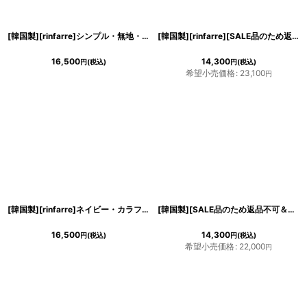
[韓国製][rinfarre]シンプル・無地・Vネック・カシュクール・フリルスリーブ・半袖・マキシ・ミディアムドレス・ワンピース[MIRIN着用]
[韓国製][rinfarre][SALE品のため返品不可＆再入荷なしの現品限り]シンプル・サテン生地・胸元カット・背中開き・ストレッチ・ハイネック・ノースリーブ・ロングドレス[MIRIN・れお着用]
16,500
14,300
円
(税込)
円
(税込)
希望小売価格
:
23,100
円
[韓国製][rinfarre]ネイビー・カラフル・ジオメトリック・Vネック・カシュクール・長袖・マキシ・ロングドレス・ラップワンピース[MIRIN着用][送料無料]
[韓国製][SALE品のため返品不可＆再入荷なしの現品限り][rinfarre]ビビッドカラー・バックル・Vネック・マーメイド・ノースリーブ・インポート・ロングドレス[MIRIN着用]
16,500
14,300
円
(税込)
円
(税込)
希望小売価格
:
22,000
円