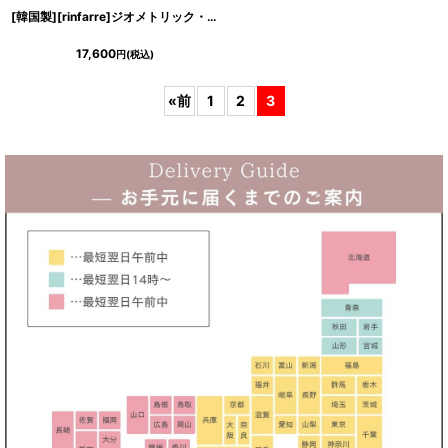
[韓国製][rinfarre]ジオメトリック・プリント・カシュクール・七分袖・マキシ・ミディアムドレス・ラップワンピース[MIRIN着用][送料無料]
17,600
円
(税込)
«
前
1
2
3