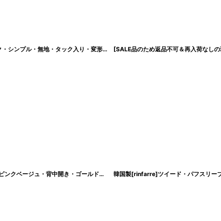
[SALE品のため返品不可＆再入荷なしの現品限り][韓国製][rinfarre]ダブルピンク・シンプル・無地・タック入り・変形ネック・ノースリーブ・タイト・ミディアムドレス・ワンピース[MIRIN着用]
[セール品のため返品不可＆再入荷なしの現品限り][韓国製][rinfarre]シンプル・ピンクベージュ・背中開き・ゴールドチェーン×一粒ジュエリー・タイト・ミディアムドレス・ワンピース[山崎みどり]my