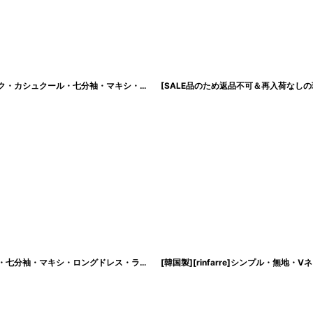
絞り込む
[韓国製][rinfarre]ベージュ・ブラック・リーフ・ボタニカル・プリント・Vネック・カシュクール・七分袖・マキシ・ロングドレス ・ラップ・ワンピース[山崎みどり着用][送料無料]my
[韓国製][rinfarre]ネイビー・ホワイト花柄・プリント・Vネック・カシュクール・七分袖・マキシ・ロングドレス・ラップワンピース[山崎みどり着用][送料無料]my