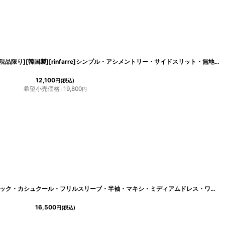
[
cd-k05789km
]
[SALE品のため返品不可＆再入荷なしの現品限り][韓国製][rinfarre]シンプル・アシメントリー・サイドスリット・無地・タイト・ミディアムドレス・ワンピース[黒木麗奈着用]
12,100
円
(税込)
希望小売価格
:
19,800
円
[
cd-k05880km
]
[韓国製][rinfarre]シンプル・無地・Vネック・カシュクール・フリルスリーブ・半袖・マキシ・ミディアムドレス・ワンピース[MIRIN着用]
16,500
円
(税込)