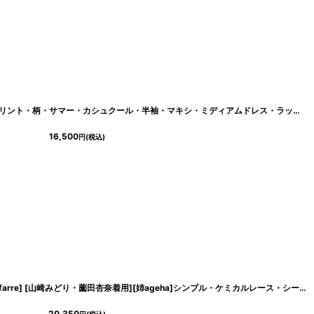
[
cd-k05459p
]
[韓国製][rinfarre]グリーン×ピンク・プリント・柄・サマー・カシュクール・半袖・マキシ・ミディアムドレス・ラップワンピース[MIRIN着用][送料無料
16,500
円
(税込)
[お問い合わせ多数!!再入荷][韓国製][rinfarre] [山崎みどり・薗田杏奈着用][姉ageha]シンプル・ケミカルレース・シースルー・ハートカット・大人・エレガント・五分袖・タイト・マーメイドライン・ミディアムドレス・ワンピース[送料無料]mybk
20,350