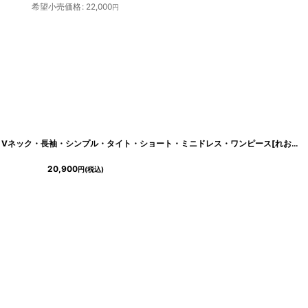
希望小売価格
:
22,000
円
[
cd-k05766et
]
[韓国製][rinfarre]ブラックレイヤード・Vネック・長袖・シンプル・タイト・ショート・ミニドレス・ワンピース[れお着用][送料無料]
20,900
円
(税込)