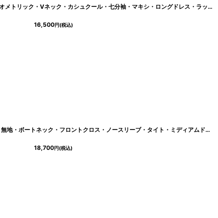
[
cd-k05740km
]
[韓国製][rinfarre]ブルー×グリーン・ジオメトリック・Vネック・カシュクール・七分袖・マキシ・ロングドレス・ラップワンピース[MIRIN着用][送料無料]
16,500
円
(税込)
05666rs
]
[韓国製][rinfarre]ダーク系・シンプル・無地・ボートネック・フロントクロス・ノースリーブ・タイト・ミディアムドレス・ワンピース[山崎みどり着用][送料無料]myall
18,700
円
(税込)