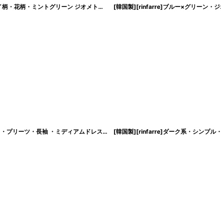
[韓国製][rinfarre][SALE品のため返品不可＆再入荷なしの現品限り]ミニアジサイ柄・花柄・ミントグリーン ジオメトリック・Vネック カシュクール・七分袖・マキシ・ロングドレス・ワンピース[山崎みどり着用][送料無料]
[rinfarre]パープルピンク・プリント柄・シフォン・リボンタイ・プチハイネック・プリーツ・長袖 ・ミディアムドレス・ワンピース[MIRIN着用][送料無料]
[
cd-c