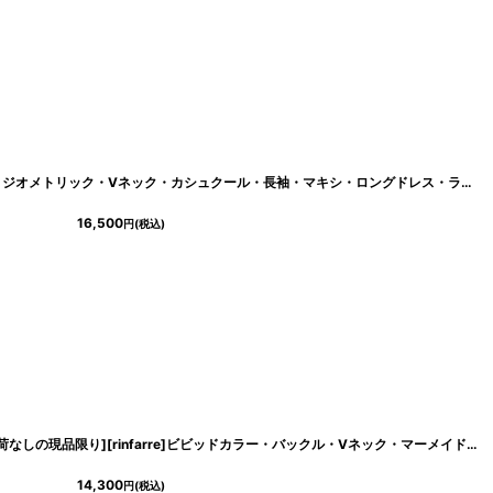
[
cd-k05829km
]
[韓国製][rinfarre]ネイビー・カラフル・ジオメトリック・Vネック・カシュクール・長袖・マキシ・ロングドレス・ラップワンピース[MIRIN着用][送料無料]
16,500
円
(税込)
[
cd-k05775km
]
[韓国製][SALE品のため返品不可＆再入荷なしの現品限り][rinfarre]ビビッドカラー・バックル・Vネック・マーメイド・ノースリーブ・インポート・ロングドレス[MIRIN着用]
14,300
円
(税込)