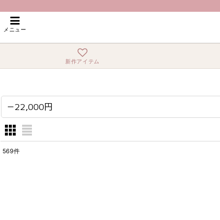
ホーム
>
－22,000円
メニュー
新作アイテム
－22,000円
569
件
表示数
:
在庫あり
並び順
: