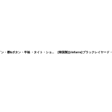
[韓国製][rinfarre][SALE品のため返品不可＆再入荷なしの現品限り]ポップデザイン・襟&ボタン・半袖 ・タイト・ショート・ミニドレス・ワンピース[MIRIN着用][送料無料]