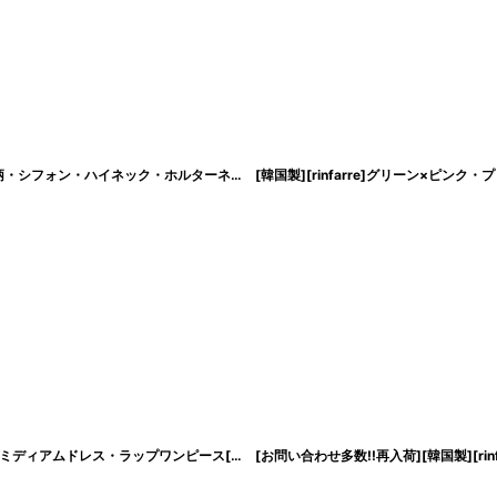
[韓国製][rinfarre][SALE品のため返品不可＆再入荷なしの現品限り]ピンク・花柄・シフォン・ハイネック・ホルターネック・背中開き・タイト・ミディアムドレス・ワンピース[MIRIN着用][送料無料]
[韓国製][rinfarre]ジオメトリック・プリント・カシュクール・七分袖・マキシ・ミディアムドレス・ラップワンピース[MIRIN着用][送料無料]
[
cd-k05439km
]