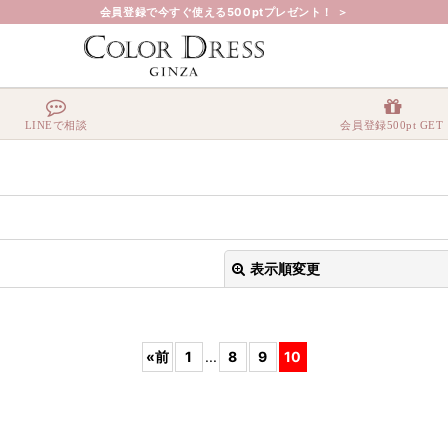
会員登録で今すぐ使える500ptプレゼント！ ＞
LINEで相談
会員登録500pt GET
表示順変更
«
前
1
...
8
9
10