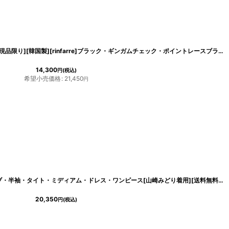
[
cd-k05608et
]
[SALE品のため返品不可＆再入荷なしの現品限り][韓国製][rinfarre]ブラック・ギンガムチェック・ポイントレースブラウス・マーメイド・ミディアムスカート・セットアップ・ツーピース[黒木麗奈着用]《送料＆代引き手数料無料》
14,300
円
(税込)
希望小売価格
:
21,450
円
[
cd-k05563p
]
韓国製[rinfarre]ツイード・パフスリーブ・半袖・タイト・ミディアム・ドレス・ワンピース[山崎みどり着用][送料無料]myall
20,350
円
(税込)