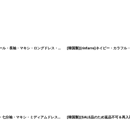
[韓国製][rinfarre]アイボリー・モノトーン・花柄プリント・Vネック・カシュクール・長袖・マキシ・ロングドレス・ラップワンピース[山崎みどり着用][送料無料]my
[韓国製][rinfarre]ピンクベージュ×ホワイト系・花柄・プリント・カシュクール・七分袖・マキシ・ミディアムドレス・ワンピース[山崎みどり着用][送料無料]my