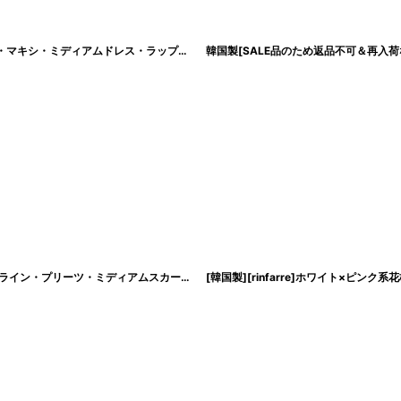
[韓国製][rinfarre]ブラック×レッド系・花柄・プリント・カシュクール・七分袖・マキシ・ミディアムドレス・ラップワンピース[MIRIN着用][送料無料]
[
cd-k056
[rinfarre]ライトブルー・パステル・スカーフ柄・リボンタイ・半袖ブラウス・Aライン・プリーツ・ミディアムスカート・セットアップ・ツーピース[山崎みどり着用][送料無料]