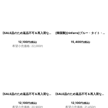
[SALE品のため返品不可＆再入荷なしの現品限り][韓国製][rinfarre]キャミソール・ブラック・ベージュ・ライン入り・バイカラー・タイト・ミディアムドレス・ワンピース[MIRIN着用]
[韓国製][rinfarre]ブルー・タイト・ミディアムスカート・膝下丈・無地 ・スリットカット・青[送料無料]
12,100
15,400
円
(税込)
円
(税込)
希望小売価格
:
22,000
円
[SALE品のため返品不可＆再入荷なしの現品限り][韓国製][rinfarre]シンプル・ドレープ・マットサテン生地・ノースリーブ・タック・ミディアムドレス・ワンピース[MIRIN着用]
[SALE品のため返品不可＆再入荷なしの現品限り][韓国製][rinfarre]半袖・フロントファスナー・スクエアネック・タイト・ミディアムドレス・ワンピース[黒木麗奈・山崎みどり着用][送料無料]myog
12,100
12,100
円
(税込)
円
(税込)
希望小売価格
:
20,900
希望小売価格
:
21,450
円
円