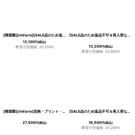
[韓国製][rinfarre][SALE品のため返品不可＆再入荷なしの現品限り]デコルテ＆半袖シースルーレース・刺繍・タイト・ハートカット・ミディアムドレス・膝丈・ワンピース[山崎みどり・MIRIN着用][送料無料]mywn
[SALE品のため返品不可＆再入荷なしの現品限り][韓国製][rinfarre]ノースリーブ・ピンク・花柄刺繍・スクエアネック・ベルト・Aライン・ミディアムドレス・ワンピース[薗田杏奈着用][送料無料]
12,100
円
(税込)
13,200
希望小売価格
:
20,350
円
(税込)
円
希望小売価格
:
23,650
円
[韓国製][rinfarre]花柄・プリント・ノースリーブ・フレア・サテン調・ハートネック・エレガント・Aライン・ロングドレス・ワンピース[薗田杏奈着用][送料無料]
[SALE品のため返品不可＆再入荷なしの現品限り][韓国製][rinfarre]レモン柄・プリント・Vネック・ホルターネック・シフォン・ヘムデザイン・ノースリーブ・ロングドレス・ワンピース[薗田杏奈着用][送料無料]
27,500
16,500
円
(税込)
円
(税込)
希望小売価格
:
24,200
円