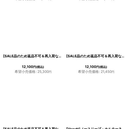
[SALE品のため返品不可＆再入荷なしの現品限り][韓国製][rinfarre]ノースリーブ・無地・シンプル・ウエストカット・セパレート風・マーメイド・ミディアムドレス・ワンピース[山崎みどり・黒木麗奈着用] mylugr
[SALE品のため返品不可＆再入荷なしの現品限り][韓国製][rinfarre]キャミソール・グリーン・ノースリーブ・シンプル・マーメイド・ミディアムドレス・ワンピース[山崎みどり着用]
12,100
12,100
円
(税込)
円
(税込)
希望小売価格
:
25,300
希望小売価格
:
21,450
円
円
[SALE品のため返品不可＆再入荷なしの現品限り][韓国製][rinfarre]レイヤード・プリーツ・花柄・Aライン・フレア・ミディアムスカート・膝下丈・ブラック
[Veautt]ノースリーブ・ホルターネック・胸元フリル・ショルダーチェーン・タイト・ミディアムドレス・ワンピース[送料無料]