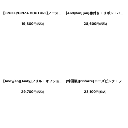
[ERUKEI/GINZA COUTURE]ノースリーブ・サテンジャガード・花柄・ドット・リボンベルト・Aライン・ミディアムドレス・ワンピース[送料無料]
[Andy/an][an]襟付き・リボン・バストジップ・ノースリーブ・バイカラー・プリーツ・ワンピース・ミニドレス《送料＆代引き手数料無料》
19,800
28,600
円
(税込)
円
(税込)
[Andy/an][Andy]フリル・オフショルダー・マーメイド・ノースリーブ・ミディアムドレス・ワンピース《送料＆代引き手数料無料》
[韓国製][rinfarre]ローズピンク・フリル・パフスリーブ・九分袖・ラッフル・タイト・長袖・ミディアムドレス・ワンピース[山崎みどり着用][送料無料]mypk
29,700
23,100
円
(税込)
円
(税込)