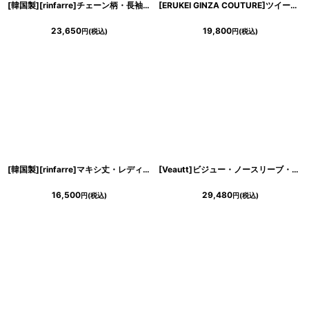
[韓国製][rinfarre]チェーン柄・長袖・Aライン・ベージュ・プリーツ・シフォン・Vネック・ミディアム・ひざ下・ワンピース・ドレス[黒木麗奈着用][送料無料]
[ERUKEI GINZA COUTURE]ツイード・ポケット・ノースリーブ・Aライン・シンプル・ミニドレス・ワンピース[黒木麗奈着用][送料無料]
23,650
19,800
円
(税込)
円
(税込)
[韓国製][rinfarre]マキシ丈・レディー・ロングスカート・ブラウン・花柄・Aライン[送料無料]
[Veautt]ビジュー・ノースリーブ・ウエストタック・Vネック・タイト・ミディアムドレス・ワンピース《送料＆代引き手数料無料》
16,500
29,480
円
(税込)
円
(税込)