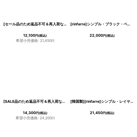
[セール品のため返品不可＆再入荷なしの現品限り][韓国製][rinfarre]ブラック・七分袖・タイト・肩ベルトポイント・ストレッチ・クール・ミディアムドレス・ワンピース[奈月セナ着用][送料無料]
[rinfarre]シンプル・ブラック・ペプラム・長袖・大人シルエット・ジャケット[山崎みどり着用]
12,100
22,000
円
(税込)
円
(税込)
希望小売価格
:
21,450
円
[SALE品のため返品不可＆再入荷なしの現品限り][韓国製][rinfarre]五分袖・七分袖・シンプル・無地・ストーン・ストレッチ・スリット・タイト・ロングドレス[MIRIN着用]
[韓国製][rinfarre]シンプル・レイヤード風・デニム・半袖・Ｖネック・タイト・ミディアムドレス・ワンピース[MIRIN着用][送料無料]
14,300
21,450
円
(税込)
円
(税込)
希望小売価格
:
24,200
円