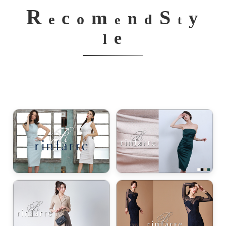
R
S
m
c
y
n
o
e
d
e
t
e
l