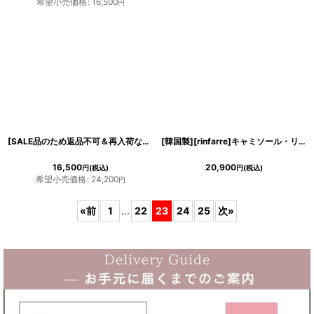
希望小売価格
:
16,500
円
[SALE品のため返品不可＆再入荷なしの現品限り][韓国製][rinfarre]ネイビー・プリントスカーフ・長袖ブラウス・Aライン・ミディアムスカート・セットアップ・ツーピース[MIRIN着用]《送料＆代引き手数料無料》
[韓国製][rinfarre]キャミソール・リボン&ビジューポイント・ショート丈・Aライン・ノースリーブ・ミニドレス・ワンピース[黒木麗奈着用][送料無料]
16,500
20,900
円
(税込)
円
(税込)
希望小売価格
:
24,200
円
«
前
1
...
22
23
24
25
次
»