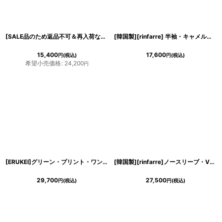
[SALE品のため返品不可＆再入荷なしの現品限り][韓国製][rinfarre]アイボリー・総レース・襟付き・半袖・ボタン・タイト・ミディアムドレス・ワンピース myiv[山崎みどりちゃん着用][送料無料]
[韓国製][rinfarre] 半袖・キャメル・花柄・エレガント・Vネック・カシュクール・半袖・マキシ・ロングドレス・ラップワンピース [山崎みどり着用][送料無料]mycm
15,400
17,600
円
(税込)
円
(税込)
希望小売価格
:
24,200
円
[ERUKEI]グリーン・プリント・ワンショルダー・プリーツ・エレガント・ロングドレス[送料無料]
[韓国製][rinfarre]ノースリーブ・Vカット・花柄・ホワイト×グレー・Aライン・ロングドレス・ワンピース[黒木麗奈着用]《送料＆代引き手数料無料》
29,700
27,500
円
(税込)
円
(税込)