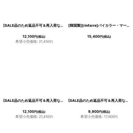
[SALE品のため返品不可＆再入荷なしの現品限り][韓国製][rinfarre]袖口スリット・ウエスト・カットアウト・ボタン・シンプル・七分袖・ミディアムドレス・ワンピース[友崎まどか・れお着用]
[韓国製][rinfarre]バイカラー・マーメイド・ミディアムスカート・膝下丈・無地・アシメントリー[山崎みどり着用][送料無料]
12,100
15,400
円
(税込)
円
(税込)
希望小売価格
:
21,450
円
[SALE品のため返品不可＆再入荷なしの現品限り][韓国製][rinfarre]パープル×花柄・ジャガード・七分袖・スクエアネック・ハイウエスト・シンプル・タイト・ミディアムドレス・ワンピース[れお着用]
[SALE品のため返品不可＆再入荷なしの現品限り][韓国製][rinfarre]ブルー・パステル小花柄・Vネック・カシュクール・七分袖・マキシワンピ・ロングドレス・ラップワンピース[友崎まどか着用]
12,100
9,900
円
(税込)
円
(税込)
希望小売価格
:
21,450
希望小売価格
:
17,600
円
円