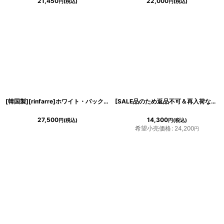
21,450
22,000
円
(税込)
円
(税込)
[韓国製][rinfarre]ホワイト・バックオープン・ホルタードレープネック・ノースリーブ・Aライン・ロングドレス・ワンピース[黒木麗奈着用][送料無料]
[SALE品のため返品不可＆再入荷なしの現品限り][韓国製][rinfarre]ゴールド・ シルバー・ オフショルダー・ スリット・ シンプル・ ラメ・ タイト・ ロングドレス・ ワンピース[奈月セナ着用]《送料＆代引き手数料無料》
27,500
14,300
円
(税込)
円
(税込)
希望小売価格
:
24,200
円