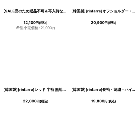
[SALE品のため返品不可＆再入荷なしの現品限り][韓国製][rinfarre]無地・五分袖・Aライン・スクエアネック・肩紐・ファスナー・プリーツ・ミディアムドレス・ワンピース[奈月セナ着用]
[韓国製][rinfarre]オフショルダー・ストレッチ・モカベージュ・シャーリング・タイト・ミディアムドレス・ワンピース[奈月セナ着用][送料無料]
12,100
20,900
円
(税込)
円
(税込)
希望小売価格
:
21,000
円
[韓国製][rinfarre]レッド 半袖 無地 シンプル ボートネック ベルト ロングドレス ラップ ワンピース[山崎みどり着用]《送料＆代引き手数料無料》myrd
[韓国製][rinfarre]長袖・刺繍・ハイクラスレース・ビジューボタンブラウス・トップス[山崎みどり着用][送料無料]mywh
22,000
19,800
円
(税込)
円
(税込)