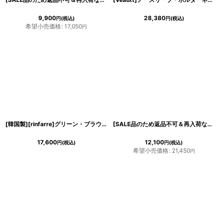
9,900
28,380
円
(税込)
円
(税込)
希望小売価格
:
17,050
円
[韓国製][rinfarre]グリーン・ブラウン・花柄・ボタニカル・Vネック・カシュクール・七分袖・マキシ・ロングドレス・ラップ・ワンピース[山崎みどり着用][送料無料]mygr
[SALE品のため返品不可＆再入荷なしの現品限り][韓国製][rinfarre]半袖・花柄・エレガント・スクエアネック・タイト・ミディアムドレス・ワンピース・ボタニカル[MIRIN着用]
17,600
12,100
円
(税込)
円
(税込)
希望小売価格
:
21,450
円
き立てる一着。
ンピース