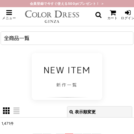
会員登録で今すぐ使える500ptプレゼント！ ＞
ホーム
>
全商品一覧
メニュー
カート
ログイ
全商品一覧
NEW ITEM
新作一覧
表示順変更
閉じる
1,471
件
表示数
: