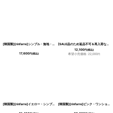
[韓国製][rinfarre]シンプル・無地・Aライン・カシュクール・襟付き・五分袖・マキシ・ミディアムドレス・ワンピース[奈月セナ着用][送料無料]
[SALE品のため返品不可＆再入荷なしの現品限り][韓国製][rinfarre]半袖・開襟・ツイード・ライトブルー・タイト・ミディアムドレス・ワンピース[MIRIN着用]
12,100
円
(税込)
17,600
円
(税込)
希望小売価格
:
22,000
円
[韓国製][rinfarre]イエロー・シンプルデザイン・ノースリーブ・クロス・タイト・ミディアム・ひざ下・ワンピース・ドレス[黒木麗奈着用][送料無料]
[韓国製][rinfarre]ピンク・ワンショルダー・リボン・ 膝丈・タイト・ミディアムドレス・ワンピース[黒木麗奈着用][送料無料]