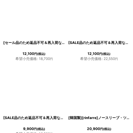
[セール品のため返品不可＆再入荷なしの現品限り][韓国製][rinfarre]ツイードグレー・セットアップ風・襟付き・長袖・タイト・膝丈・ミディアムドレス・ワンピース[友崎まどか着用]
[SALE品のため返品不可＆再入荷なしの現品限り][韓国製][rinfarre]半袖・ローウエスト・フレア・アイボリー・ボタン＆フロントファスナー・ミディアムドレス・ワンピース[れお着用]
12,100
12,100
円
(税込)
円
(税込)
希望小売価格
:
18,700
希望小売価格
:
22,550
円
円
[SALE品のため返品不可＆再入荷なしの現品限り][韓国製][rinfarre]花柄・水彩画風・パステルVネック・カシュクール・七分袖・マキシ・ロングドレス・ワンピース[山崎みどり・黒木麗奈着用]mygygr
[韓国製][rinfarre]ノースリーブ・ツイード・ボタン付き・フリンジ・ストレッチ・タイト・ミディアムドレス・ワンピース[黒木麗奈着用][送料無料]
9,900
20,900
円
(税込)
円
(税込)