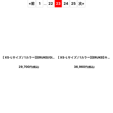
«
前
1
...
22
23
24
25
次
»
在庫あり
並び順
:
絞り込む
[ XS-Lサイズ / 1カラー][ERUKEI/GINZA COUTURE]ラメ・Vネック・ノースリーブ・襟・ポケット・ウエストベルト・Aライン・ミディアムドレス・ワンピース[送料無料]
[ XS-Lサイズ / 1カラー][ERUKEI]キャミソール・ラインストーン・刺繍・レース・エレガント・Aライン・ロングドレス[奈月セナ着用]《送料＆代引き手数料無料》
29,700
36,960
円
(税込)
円
(税込)