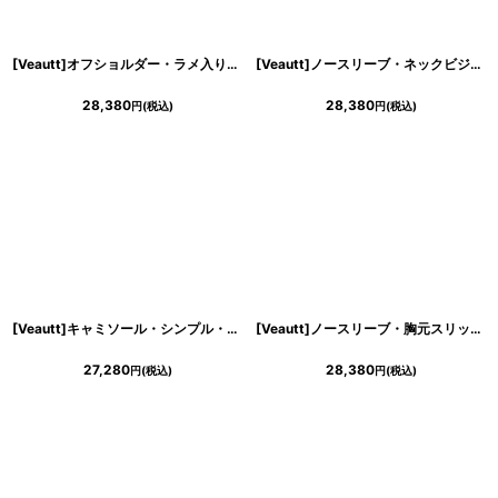
浴びながら、自分らしく、美しく。-
[Veautt]オフショルダー・ラメ入り・ホルターネック・胸元スリットカット・タイト・ミディアムドレス・ワンピース《送料＆代引き手数料無料》
[Veautt]ノースリーブ・ネックビジュー・ビックフリル・サイドスリット・タイト・ミディアムドレス・ワンピース《送料＆代引き手数料無料》
28,380
28,380
円
(税込)
円
(税込)
クワンピース
日常にある。エレガンスをひとさじー
シルエット。 夏の視線を独り占めする「夏の主役ラップロングドレス」
[Veautt]キャミソール・シンプル・肩紐ビジュー・フロントスリット・タイト・ミニドレス・ワンピース《送料＆代引き手数料無料》
[Veautt]ノースリーブ・胸元スリットカット・メッシュ・サイドスリット・ミニドレス・ワンピース《送料＆代引き手数料無料》
27,280
28,380
円
(税込)
円
(税込)