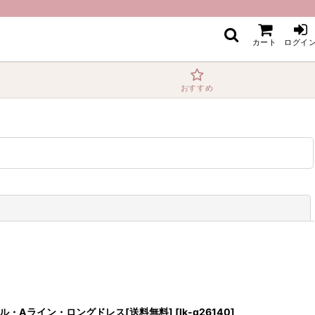
カート
ログイ
おすすめ
閉じる
・フリル・Aライン・ロングドレス[送料無料]
[
lk-g26140
]