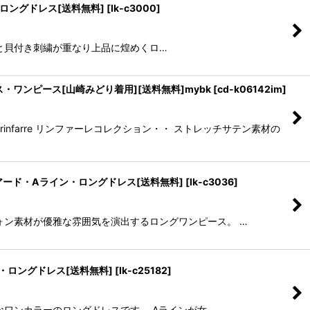
ン・ロングドレス[送料無料]
[
lk-c3000
]
パールと貝付き刺繍が重なり上品に煌めくロ…
・ワンピース[山崎みどり着用][送料無料]mybk
[
cd-k06142im
]
farre リンファーレコレクション・・ ストレッチサテン素材の
・ティアード・Aライン・ロングドレス[送料無料]
[
lk-c3036
]
かなシフォン素材が優雅な雰囲気を演出するロングワンピース。 …
イン・ロングドレス[送料無料]
[
lk-c25182
]
ンプルなワンカラーのロングドレスです。 Aラインが女…