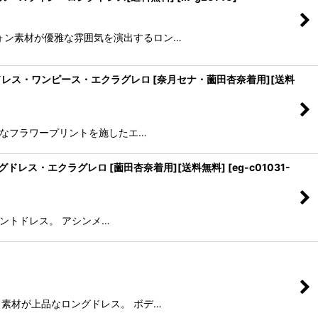
なシフォン素材が優雅な雰囲気を演出するロン…
ト・ロングドレス・ワンピース・エクラグレロ [奈月セナ・薗田杏奈着用][送料
ーに繊細なフラワープリントを施したエ…
ブ・ロングドレス・エクラグレロ [薗田杏奈着用][送料無料]
[
eg-c01031-
レガントドレス。 アシンメ…
ード素材が上品なロングドレス。 ボデ…