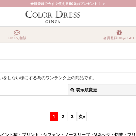
会員登録で今すぐ使える500ptプレゼント！ ＞
LINEで相談
会員登録500pt GET
いをしない様にする為のワンランク上の商品です。
表示順変更
1
2
3
次
»
 COUTURE]ペイント柄・プリント・シフォン・ノースリーブ・Vネック・切替