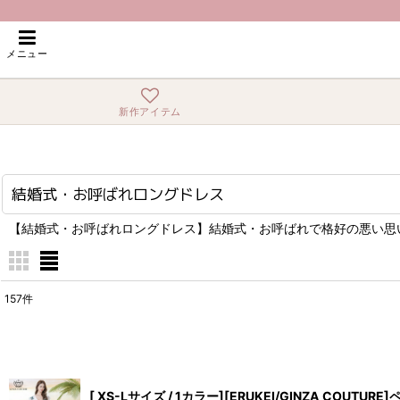
ホーム
>
結婚式・お呼ばれロングドレス
メニュー
新作アイテム
結婚式・お呼ばれロングドレス
【結婚式・お呼ばれロングドレス】結婚式・お呼ばれで格好の悪い思
157
件
表示数
:
在庫あり
[ XS-Lサイズ / 1カラー][ERUKEI/GINZA
並び順
: