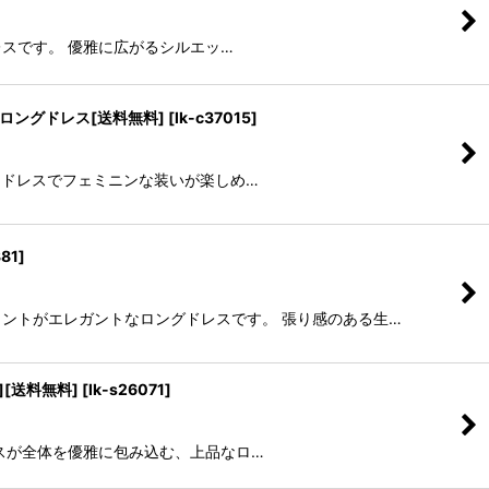
ドレスです。 優雅に広がるシルエッ…
ン・ロングドレス[送料無料]
[
lk-c37015
]
Aラインドレスでフェミニンな装いが楽しめ…
381
]
ワープリントがエレガントなロングドレスです。 張り感のある生…
][送料無料]
[
lk-s26071
]
総レースが全体を優雅に包み込む、上品なロ…