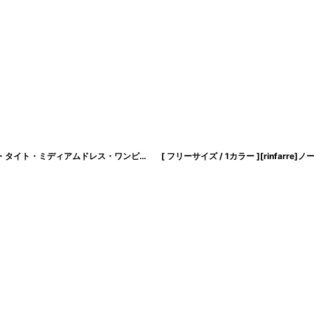
[ S-Lサイズ / 1カラー ][rinfarre]ピンクベージュ・ジャガード・胸元ファスナー・タイト・ミディアムドレス・ワンピース[薗田杏奈着用][送料無料]
[
cd-k06294p