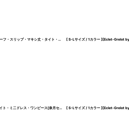
絞り込む
[ S-Lサイズ / 2カラー ][Éclet-Grelot by RiNFARRE] 花柄・キャミソール・スカーフ・スリップ・マキシ丈・タイト・ロングドレス・ワンピース・エクラグレロ [奈月セナ・薗田杏奈着用][送料無料]
[ S-Lサイズ / 2カラー ][rinfarre]シンプル・サテン・タック・ノースリーブ・タイト・ミ二ドレス・ワンピース[奈月セナ着用][送料無料]
[
cd-k06302hp
]