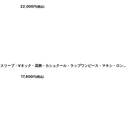
22,000
円
(税込)
]
[ フリーサイズ / 1カラー ][rinfarre]ノースリーブ・Vネック・花柄・カシュクール・ラップワンピース・マキシ・ロングドレス・ワンピース[薗田杏奈着用][送料無料]
17,600
円
(税込)