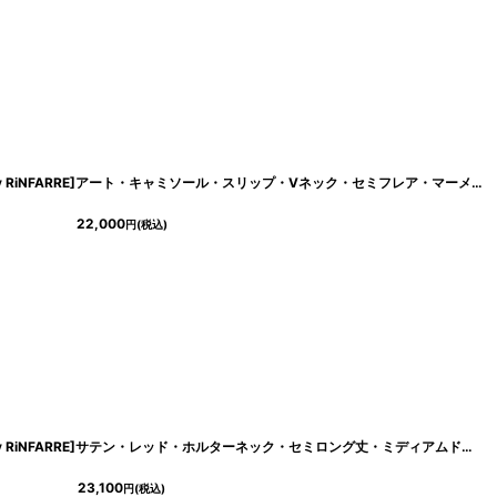
[
eg-c01012-6361
]
[ S-Lサイズ / 1カラー ][Eclet-Grelot by RiNFARRE]アート・キャミソール・スリップ・Vネック・セミフレア・マーメイド・ノースリーブ・ミモレ丈・ロングドレス・エクラグレロ [奈月セナ着用][送料無料]
22,000
円
(税込)
[
cd-k06301p
]
[ S-Lサイズ / 1カラー ][Éclet-Grelot by RiNFARRE]サテン・レッド・ホルターネック・セミロング丈・ミディアムドレス・エクラグレロ [奈月セナ着用][送料無料]
23,100
円
(税込)