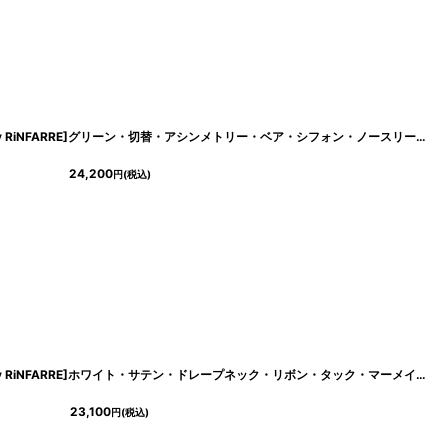
[
eg-c01032-6381
]
[ S-Lサイズ / 1カラー ][Eclet-Grelot by RiNFARRE]グリーン・切替・アシンメトリー・ベア・シフォン・ノースリーブ・ロングドレス・エクラグレロ [薗田杏奈着用][送料無料]
24,200
円
(税込)
[ S-Lサイズ / 1カラー ][Eclet-Grelot by RiNFARRE]ホワイト・サテン・ドレープネック・リボン・タック・マーメイド・ノースリーブ・ミディアムドレス・エクラグレロ [奈月セナ着用][送料無料]
23,100
円
(税込)