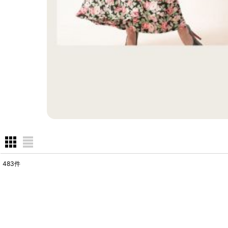
483
件
表示数
:
在庫あり
並び順
: