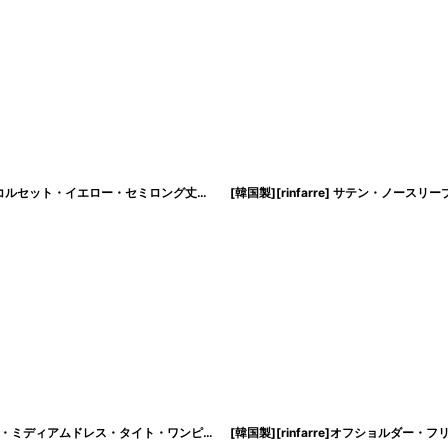
[ S-Lサイズ / 1カラー ][Éclet-Grelot by RiNFARRE]キャミソール・総レース・コルセット・イエロー・セミロング丈・ロングドレス・エクラグレロ [奈月セナ着用][送料無料]
[韓国製][rinfarre]ベア・リボン・ホワイト・ブラック・ビジュー・ノースリーブ・ミディアムドレス・タイト・ワンピース[山崎みどり着用][送料無料]mywh
[
cd-