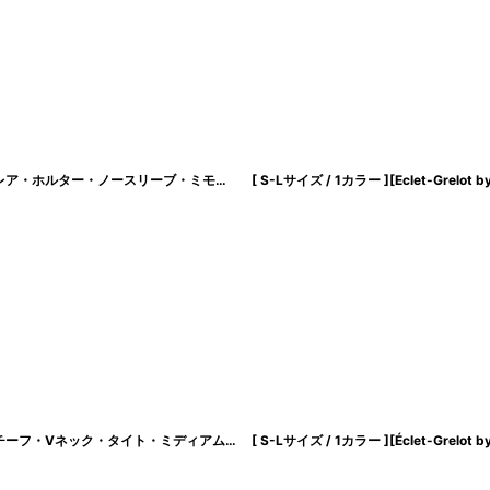
[ S-Lサイズ / 1カラー ][Eclet-Grelot by RiNFARRE]アイボリー・総レース・フレア・ホルター・ノースリーブ・ミモレ丈・ロングドレス・ワンピース・エクラグレロ [奈月セナ着用][送料無料]
[ S-Lサイズ / 1カラー ][韓国製][rinfarre]半袖・パフスリーブ・立体フラワーモチーフ・Vネック・タイト・ミディアムドレス・ワンピース[薗田杏奈着用][送料無料]