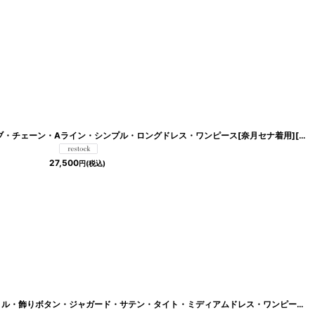
[
eg-c01001-6350
]
[韓国製][rinfarre] サテン・ノースリーブ・チェーン・Aライン・シンプル・ロングドレス・ワンピース[奈月セナ着用][送料無料]
27,500
円
(税込)
k06140t
]
[韓国製][rinfarre]オフショルダー・フリル・飾りボタン・ジャガード・サテン・タイト・ミディアムドレス・ワンピース[山崎みどり着用][送料無料]mywh