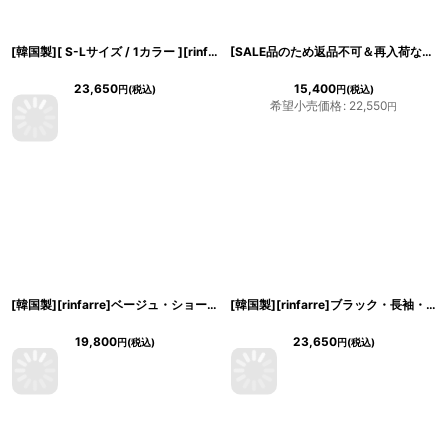
[韓国製][ S-Lサイズ / 1カラー ][rinfarre]ブラック×ベージュ・バイカラー・ミディ丈・七分袖・ミディアムドレス[奈月セナちゃん着用]代引き手数料・送料無料
[SALE品のため返品不可＆再入荷なしの現品限り][韓国製][rinfarre]ノースリーブ・ワインレッド・ベルト・Aライン・ミディアムドレス・ワンピース[黒木麗奈着用][送料無料]
23,650
15,400
円
(税込)
円
(税込)
希望小売価格
:
22,550
円
[韓国製][rinfarre]ベージュ・ショート丈・ツイード・お花ボタン・赤ライン・七分袖・ビジュー・ジャケット・アウター[送料無料]
[韓国製][rinfarre]ブラック・長袖・凹凸ジャカード・ベルトデザイン・スクエアネック・タイト・ミディアムドレス・ワンピース[奈月セナ着用][送料無料]
19,800
23,650
円
(税込)
円
(税込)