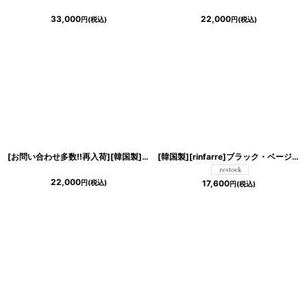
33,000
22,000
円
(税込)
円
(税込)
[お問い合わせ多数!!再入荷][韓国製][rinfarre] フラワー総レース・五分袖・エレガンス・Vネック・タイト・ミディアムドレス・ワンピース[山崎みどり・薗田杏奈着用][送料無料]mylu
[韓国製][rinfarre]ブラック・ベージュ・花柄 エレガント・Vネック・カシュクール・七分袖・マキシ・ロングドレス・ラップ・ワンピース[奈月セナ・山崎みどり着用][送料無料]mybkcm
22,000
円
(税込)
17,600
円
(税込)