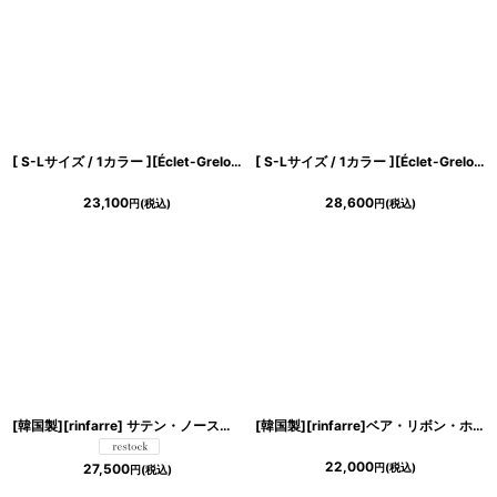
[ S-Lサイズ / 1カラー ][Éclet-Grelot by RiNFARRE]サテン・レッド・ホルターネック・セミロング丈・ミディアムドレス・エクラグレロ [奈月セナ着用][送料無料]
[ S-Lサイズ / 1カラー ][Éclet-Grelot by RiNFARRE]キャミソール・総レース・コルセット・イエロー・セミロング丈・ロングドレス・エクラグレロ [奈月セナ着用][送料無料]
23,100
28,600
円
(税込)
円
(税込)
[韓国製][rinfarre] サテン・ノースリーブ・チェーン・Aライン・シンプル・ロングドレス・ワンピース[奈月セナ着用][送料無料]
[韓国製][rinfarre]ベア・リボン・ホワイト・ブラック・ビジュー・ノースリーブ・ミディアムドレス・タイト・ワンピース[山崎みどり着用][送料無料]mywh
22,000
円
(税込)
27,500
円
(税込)