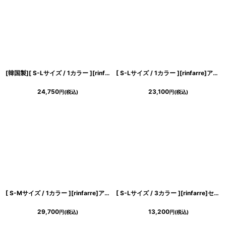
[韓国製][ S-Lサイズ / 1カラー ][rinfarre]ホワイト・ストレッチ・マキシ丈・長袖・タイト・シンプル・ロングドレス・ワンピース[薗田杏奈着用][送料無料]
[ S-Lサイズ / 1カラー ][rinfarre]アイスブルー・シアースリーブ・ツイード・五分袖・タイト・ミディアムドレス・ワンピース[薗田杏奈着用][送料無料]
24,750
23,100
円
(税込)
円
(税込)
[ S-Mサイズ / 1カラー ][rinfarre]アイボリー・サテン・フレアスリーブ・ケープ・タイト・ロングドレス・ワンピース[山崎みどり着用][送料無料]myiv
[ S-Lサイズ / 3カラー ][rinfarre]セットアップOK・ミディアム丈・シンプル・無地・タイト・きれいめ・カジュアル・ミディアムスカート[送料無料]myju
29,700
13,200
円
(税込)
円
(税込)