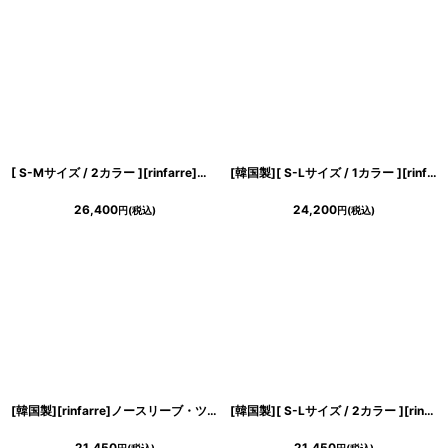
[ S-Mサイズ / 2カラー ][rinfarre]キャップスリーブ・ハイネック・ポケット・フレア・ミモレ丈・Aライン・ロングドレス・ワンピース[山崎みどり着用][送料無料]mybk
[韓国製][ S-Lサイズ / 1カラー ][rinfarre]グリーン・ベア・サテン・ボタン・Aライン・ミディアムドレス・ワンピース[薗田杏奈着用][送料無料]
26,400
24,200
円
(税込)
円
(税込)
き立てる一着。
[韓国製][rinfarre]ノースリーブ・ツイード・金糸入り・ストレッチ・タイト・ミディアムドレス・ワンピース[黒木麗奈・山崎みどり着用][送料無料]mybkwh
[韓国製][ S-Lサイズ / 2カラー ][rinfarre]テラコッタ・ブラック・ノースリーブ・シンプル・タイト・ミディアムドレス・ワンピース[薗田杏奈着用][送料無料]
ンピース
21,450
21,450