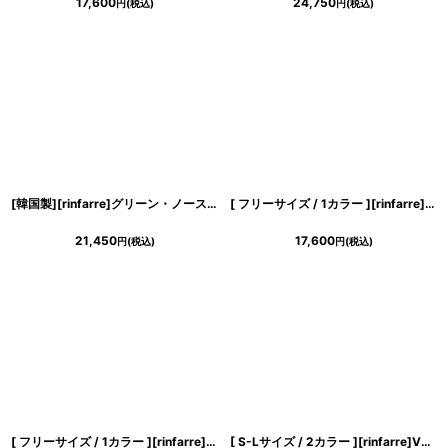
17,600
24,750
円
(税込)
円
(税込)
[韓国製][rinfarre]グリーン・ノースリーブ・ツイード風・ウエストカット・ノースリーブ・タイト・ミディアムドレス・ワンピース[山崎みどり着用][送料無料]mygr
[ フリーサイズ / 1カラー ][rinfarre]花柄・アート・カラフル・鮮やか・Vネック・カシュクール・七分袖・マキシ・ロングドレス・ラップ・ワンピース[奈月セナ着用][送料無料]
21,450
17,600
円
(税込)
円
(税込)
[ フリーサイズ / 1カラー ][rinfarre]花柄・Vネック・カシュクール・七分袖・マキシ・ロングドレス・ラップ・ワンピース[薗田杏奈着用][送料無料]
[ S-Lサイズ / 2カラー ][rinfarre]Vネック・ケープ風スリーブ・ペプラム・シフォン・半袖・タイト・ミディアムドレス・ワンピース[薗田杏奈着用][送料無料]