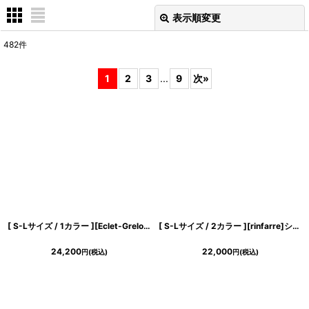
表示順変更
閉じる
482
件
表示数
:
1
2
3
...
9
次
»
在庫あり
並び順
:
絞り込む
[ S-Lサイズ / 1カラー ][Eclet-Grelot by RiNFARRE]グリーン・切替・アシンメトリー・ベア・シフォン・ノースリーブ・ロングドレス・エクラグレロ [薗田杏奈着用][送料無料]
[ S-Lサイズ / 2カラー ][rinfarre]シンプル・サテン・タック・ノースリーブ・タイト・ミ二ドレス・ワンピース[奈月セナ着用][送料無料]
24,200
22,000
円
(税込)
円
(税込)