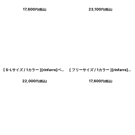
17,600
23,100
円
(税込)
円
(税込)
[ S-Lサイズ / 1カラー ][rinfarre]ベージュ・タック・レース・長袖・タイト・ミディアム・ワンピース[薗田杏奈着用][送料無料]
[ フリーサイズ / 1カラー ][rinfarre]ノースリーブ・Vネック・プリント・カシュクール・マキシ・ロングドレス・ワンピース[奈月セナ着用][送料無料]
22,000
17,600
円
(税込)
円
(税込)