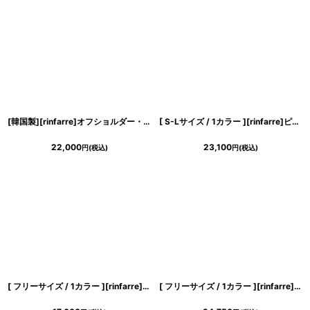
[韓国製][rinfarre]オフショルダー・フリル・飾りボタン・ジャガード・サテン・タイト・ミディアムドレス・ワンピース[山崎みどり着用][送料無料]mywh
[ S-Lサイズ / 1カラー ][rinfarre]ピンクベージュ・ジャガード・胸元ファスナー・タイト・ミディアムドレス・ワンピース[薗田杏奈着用][送料無料]
22,000
23,100
円
(税込)
円
(税込)
[ フリーサイズ / 1カラー ][rinfarre]ノースリーブ・Vネック・花柄・カシュクール・ラップワンピース・マキシ・ロングドレス・ワンピース[薗田杏奈着用][送料無料]
[ フリーサイズ / 1カラー ][rinfarre]花柄・ブラック・総レース・レイヤー ・ノースリーブ・ペンシルライン・ミディアムドレス・ワンピース[奈月セナ着用][送料無料]