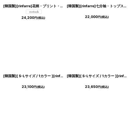
[韓国製][rinfarre]花柄・プリント・ホルターネック・胸元プリーツ・マルチカラー・Aライン・ノースリーブ・ロングドレス・ワンピース[山崎みどり・奈月セナ着用][送料無料]《送料＆代引き手数料無料》mynv
[韓国製][rinfarre]七分袖・トップスリボン・ブラック×ベージュ・リボンポイント・タイト・ミディアムドレス・ワンピース[山崎みどり着用]《送料＆代引き手数料無料》
22,000
円
(税込)
24,200
円
(税込)
[韓国製][ S-Lサイズ / 1カラー ][rinfarre]ゴールド・襟付き・ウエストリボン・ボタン・長袖・マキシドレス・ロング・ワンピース[奈月セナ着用][送料無料]
[韓国製][ S-Lサイズ / 1カラー ][rinfarre]ピンク・七分袖・胸元カット・ウエストリボン・タイト・ミディアムドレス・ワンピース[薗田杏奈着用][送料無料]
23,100
23,650
円
(税込)
円
(税込)