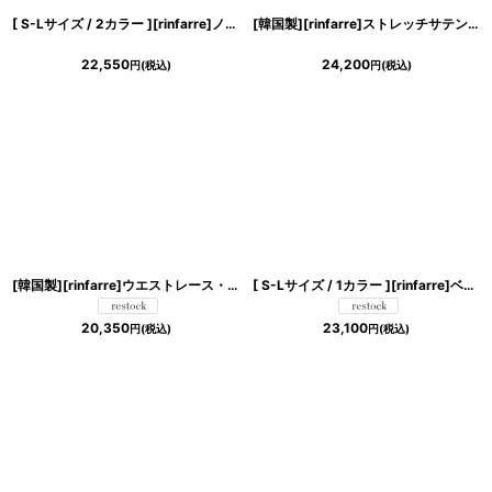
[ S-Lサイズ / 2カラー ][rinfarre]ノースリーブ・シンプル・ペンシル・ボートネック・タイト・ミディアムドレス・ワンピース[黒木麗奈着用・薗田杏奈着用][送料無料]
[韓国製][rinfarre]ストレッチサテン・ドレープ・ノースリーブ・Vネック・サイドスリット・マーメイドライン・ロングドレス・ワンピース[山崎みどり着用][送料無料]mybk
22,550
24,200
円
(税込)
円
(税込)
[韓国製][rinfarre]ウエストレース・切り替え・ボートネック・ノースリーブ・タイト・ミディアムドレス・ワンピース[MIRIN・黒木麗奈着用]《送料＆代引き手数料無料》
[ S-Lサイズ / 1カラー ][rinfarre]ベージュ×ブルー・レース・ハイネック・タック・半袖・タイト・ミディアムドレス・ワンピース[黒木麗奈着用][送料無料]
20,350
23,100
円
(税込)
円
(税込)