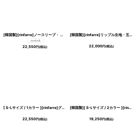
[韓国製][rinfarre]ノースリーブ・ フリル・ キュート・タイト・ ミディアムドレス・ ワンピース[黒木麗奈着用][送料無料]
[韓国製][rinfarre]リップル生地・五分袖・リボン風・胸元カット・マーメイド・タイト・ミディアムドレス・ワンピース[薗田杏奈着用][送料無料]
22,000
円
(税込)
22,550
円
(税込)
[ S-Lサイズ / 1カラー ][rinfarre]グレー・チェック柄・ノースリーブ・タイト・ミディアム・ワンピース[黒木麗奈着用][送料無料]
[韓国製][ S-Lサイズ / 2カラー ][rinfarre]シンプル・シャイニー・サテン生地・ノースリーブ・タック・ミディアムドレス・ワンピース[MIRIN・薗田杏奈着用][送料無料]
22,550
19,250
円
(税込)
円
(税込)