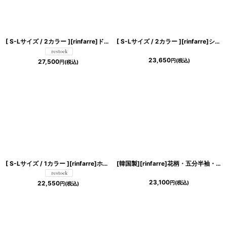
[ S-Lサイズ / 2カラー ][rinfarre]ドレープネック・シフォン・ベージュ・ネイビー・シンプル・上品・マーメイド・ノースリーブ・ロングドレス[薗田杏奈・黒木麗奈着用][送料無料]
[ S-Lサイズ / 2カラー ][rinfarre]シンプル・長袖・スクエアネック・シアー・タイト・ミディアム・ワンピース[薗田杏奈着用][送料無料]
23,650
円
(税込)
27,500
円
(税込)
[ S-Lサイズ / 1カラー ][rinfarre]ホワイト×ブラック・オープンショルダー・タイト・ミディアム・ワンピース[黒木麗奈着用][送料無料]
[韓国製][rinfarre]花柄・五分半袖・パフスリーブ・Aライン・ホワイト×ブラック・ミディアム・ひざ下・ワンピース・ドレス[奈月セナ着用][送料無料]
23,100
円
(税込)
22,550
円
(税込)