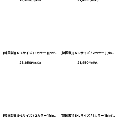
円
(税込)
円
(税込)
浴びながら、自分らしく、美しく。-
クワンピース
日常にある。エレガンスをひとさじー
シルエット。 夏の視線を独り占めする「夏の主役ラップロングドレス」
[韓国製][ S-Lサイズ / 1カラー ][rinfarre]オレンジ・ボタン・ベルト・五分袖・パフスリーブ・Aライン・ミディアムドレス・ワンピース[薗田杏奈着用][送料無料]
[韓国製][ S-Lサイズ / 2カラー ][rinfarre]ツイード・ミックスツイード・ベアトップ・ミニ丈・タイトミニ・ドレス[黒木麗奈ちゃん着用][送料無料]
23,650
21,450
円
(税込)
円
(税込)
[韓国製][ S-Lサイズ / 2カラー ][rinfarre]ベア・ノースリーブ・ベロア・タック・セクシー・ミディアムドレス・タイト・ワンピース[薗田杏奈着用][送料無料]
[韓国製][ S-Lサイズ / 1カラー ][rinfarre]ディープグリーン・ノースリーブ・チェーン・タイト・ミディアムドレス・ワンピース[奈月セナ着用][送料無料]