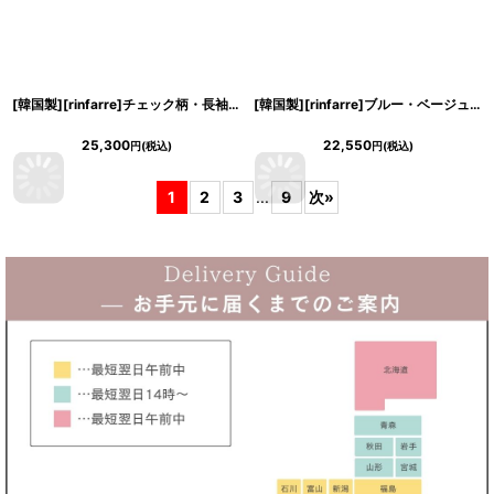
[韓国製][rinfarre]チェック柄・長袖・リボンタイ・Aライン・ブラウン・ブラック・フレア・ロング・ひざ下・ワンピース・ドレス[黒木麗奈着用][送料無料]
[韓国製][rinfarre]ブルー・ベージュ・シャーリング・オフショルダー・タイト・ミニドレス・ワンピース[奈月セナ着用][送料無料]
25,300
22,550
円
(税込)
円
(税込)
1
2
3
...
9
次
»