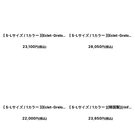
[ S-Lサイズ / 1カラー ][Eclet-Grelot by RiNFARRE]ホワイト・サテン・ドレープネック・リボン・タック・マーメイド・ノースリーブ・ミディアムドレス・エクラグレロ [奈月セナ着用][送料無料]
[ S-Lサイズ / 1カラー ][Eclet-Grelot by RiNFARRE]アイボリー・総レース・フレア・ホルター・ノースリーブ・ミモレ丈・ロングドレス・ワンピース・エクラグレロ [奈月セナ着用][送料無料]
23,100
28,050
円
(税込)
円
(税込)
[ S-Lサイズ / 1カラー ][Eclet-Grelot by RiNFARRE]アート・キャミソール・スリップ・Vネック・セミフレア・マーメイド・ノースリーブ・ミモレ丈・ロングドレス・エクラグレロ [奈月セナ着用][送料無料]
[ S-Lサイズ / 1カラー ][韓国製][rinfarre]半袖・パフスリーブ・立体フラワーモチーフ・Vネック・タイト・ミディアムドレス・ワンピース[薗田杏奈着用][送料無料]
22,000
23,650
円
(税込)
円
(税込)