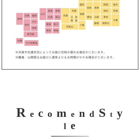
R
S
m
c
y
n
o
e
d
e
t
e
l