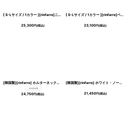
[ S-Lサイズ / 1カラー ][rinfarre]ニュアンスマーブル・ベルベット・グレー・タック・マーメイド・ノースリーブ・ロングドレス[薗田杏奈着用][送料無料]
[ S-Lサイズ / 1カラー ][rinfarre]ベージュ・リボンショルダー・スクエアネック・フレア・Aライン・ミディアムドレス・ワンピース[黒木麗奈着用][送料無料]
25,300
23,100
円
(税込)
円
(税込)
[韓国製][rinfarre] ホルターネック・胸元プリーツ・シフォン・Aライン・ノースリーブ・ロングドレス・ワンピース[山崎みどり・薗田杏奈ちゃん着用]《送料＆代引き手数料無料》myrd
[韓国製][rinfarre] ホワイト・ノースリーブ・チェック柄 ・異素材・マーメイド・タイト・ミディアムドレス・ワンピース[薗田杏奈着用][送料無料]
21,450
円
(税込)
24,750
円
(税込)