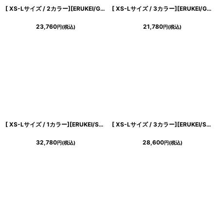
[ XS-Lサイズ / 2カラー][ERUKEI/GINZA COUTURE]シフォン・プリント・フリル・長袖・ボレロ[送料無料]
[ XS-Lサイズ / 3カラー][ERUKEI/GINZA COUTURE]ツイード・フリンジ・ノースリーブ・ビジューボタン・ポケット・Aライン・ミニドレス・ワンピース[送料無料]
23,760
21,780
円
(税込)
円
(税込)
[ XS-Lサイズ / 1カラー][ERUKEI/SETTAN]花柄・総レース・オフショルダー・Aライン・フレア・ミディアムドレス・ワンピース[送料無料]
[ XS-Lサイズ / 3カラー][ERUKEI/SETTAN]ラインストーン・プチハイネック・ノースリーブ・ポケット・フレア・Aライン・ミニドレス・ワンピース[送料無料]
32,780
28,600
円
(税込)
円
(税込)