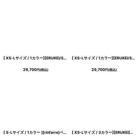
浴びながら、自分らしく、美しく。-
クワンピース
日常にある。エレガンスをひとさじー
シルエット。 夏の視線を独り占めする「夏の主役ラップロングドレス」
[ XS-Lサイズ / 1カラー][ERUKEI/SETTAN]フラワープリント・花柄レース・ハイウエスト・リボン・ノースリーブ・Vネック・Aライン・切替・ロングドレス[送料無料]
[ XS-Lサイズ / 1カラー][ERUKEI/SETTAN]オーガンジー・花柄・プリント・スクエアネック・ノースリーブ・タック・フレア・Aライン・ロングドレス[送料無料]
29,700
29,700
円
(税込)
円
(税込)
[ S-Lサイズ / 1カラー ][rinfarre]ベージュ・リボンショルダー・スクエアネック・フレア・Aライン・ミディアムドレス・ワンピース[黒木麗奈着用][送料無料]
[ XS-Lサイズ / 3カラー][ERUKEI]金糸・プリント・オーガンジー・ボートネック・ノースリーブ・フレア・ロングドレス[薗田杏奈着用][送料無料]