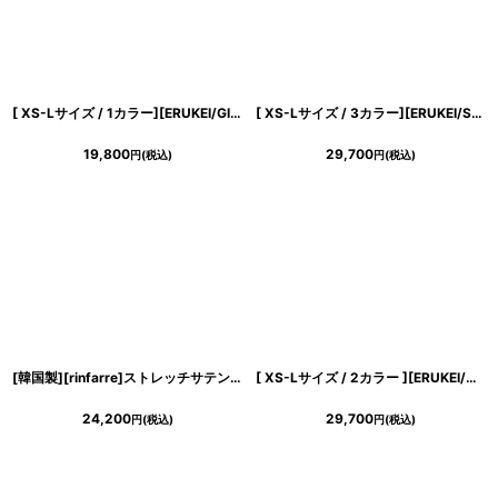
[ XS-Lサイズ / 1カラー][ERUKEI/GINZA COUTURE]プリント・ドット柄・ベルト付き・ティアード・フレア・Aライン・ノースリーブ・ミニドレス・ワンピース[送料無料]
[ XS-Lサイズ / 3カラー][ERUKEI/SETTAN]シンプル・ラインストーン・ノースリーブ・Aライン・ミニドレス・ワンピース[送料無料]
19,800
29,700
円
(税込)
円
(税込)
[韓国製][rinfarre]ストレッチサテン・ドレープ・ノースリーブ・Vネック・サイドスリット・マーメイドライン・ロングドレス・ワンピース[山崎みどり着用][送料無料]mybk
[ XS-Lサイズ / 2カラー ][ERUKEI/GINZA COUTURE]シフォン・プリント・キャミソール・Vネック・ラインストーン・ティアード・Aライン・ロングドレス[送料無料]
24,200
29,700
円
(税込)
円
(税込)