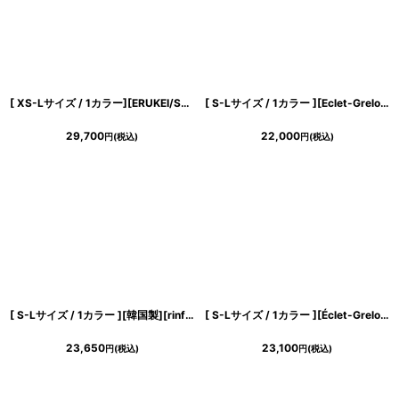
[ XS-Lサイズ / 1カラー][ERUKEI/SETTAN]ホワイト・総レース・フリル袖・フィッシュテール・マーメイド・半袖・ロングドレス・ワンピース[黒木麗奈着用][送料無料]
[ S-Lサイズ / 1カラー ][Eclet-Grelot by RiNFARRE]アート・キャミソール・スリップ・Vネック・セミフレア・マーメイド・ノースリーブ・ミモレ丈・ロングドレス・エクラグレロ [奈月セナ着用][送料無料]
29,700
22,000
円
(税込)
円
(税込)
[ S-Lサイズ / 1カラー ][韓国製][rinfarre]半袖・パフスリーブ・立体フラワーモチーフ・Vネック・タイト・ミディアムドレス・ワンピース[薗田杏奈着用][送料無料]
[ S-Lサイズ / 1カラー ][Éclet-Grelot by RiNFARRE]サテン・レッド・ホルターネック・セミロング丈・ミディアムドレス・エクラグレロ [奈月セナ着用][送料無料]
23,650
23,100
円
(税込)
円
(税込)