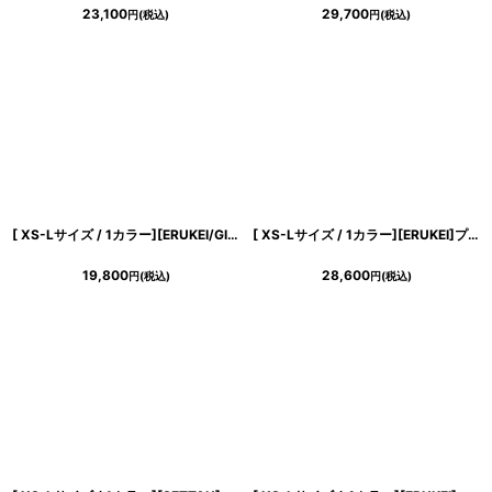
23,100
29,700
円
(税込)
円
(税込)
[ XS-Lサイズ / 1カラー][ERUKEI/GINZA COUTURE]バイカラー・オフショルダー・Vネック・フラワーコサージュ・パール・Aライン・ミニドレス・ワンピース[送料無料]
[ XS-Lサイズ / 1カラー][ERUKEI]プリント・花柄・Vネック・ノースリーブ・ティアード・フリル・切替・Aライン・ミニドレス・ワンピース[送料無料]
19,800
28,600
円
(税込)
円
(税込)