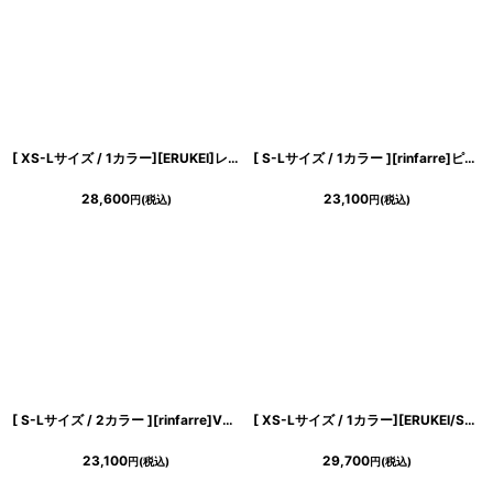
[ XS-Lサイズ / 1カラー][ERUKEI]レース・リボン・ノースリーブ・シアー・インナーミニ・マキシ丈・セミフレア・ロングドレス[送料無料]
[ S-Lサイズ / 1カラー ][rinfarre]ピンクベージュ・ジャガード・胸元ファスナー・タイト・ミディアムドレス・ワンピース[薗田杏奈着用][送料無料]
28,600
23,100
円
(税込)
円
(税込)
[ S-Lサイズ / 2カラー ][rinfarre]Vネック・ケープ風スリーブ・ペプラム・シフォン・半袖・タイト・ミディアムドレス・ワンピース[薗田杏奈着用][送料無料]
[ XS-Lサイズ / 1カラー][ERUKEI/SETTAN]オーガンジー・リーフ柄・プリント・オフショルダー・Vネック・コルセット・Aライン・フレア・ロングドレス[送料無料]
23,100
29,700
円
(税込)
円
(税込)