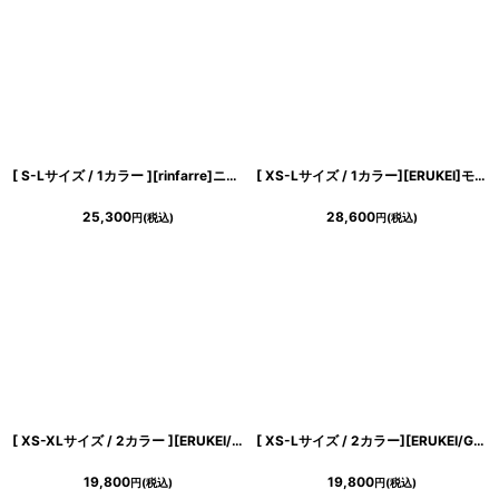
[ S-Lサイズ / 1カラー ][rinfarre]ニュアンスマーブル・ベルベット・グレー・タック・マーメイド・ノースリーブ・ロングドレス[薗田杏奈着用][送料無料]
[ XS-Lサイズ / 1カラー][ERUKEI]モノトーン・花柄・胸元ファスナー・ベルト付・シフォン・ノースリーブ・Aライン・ミディアムドレス・ワンピース[薗田杏奈着用][送料無料]
25,300
28,600
円
(税込)
円
(税込)
き立てる一着。
[ XS-XLサイズ / 2カラー ][ERUKEI/GINZA COUTURE]シンプル・無地・くるみボタン・ストレッチ・ジャケット風・ボレロ[送料無料]
[ XS-Lサイズ / 2カラー][ERUKEI/GINZA COUTURE]ラインストーン・シンプル・フリルスリーブ・Aライン・ミニドレス・ワンピース[送料無料]
ンピース
19,800
19,800
円
(税込)
円
(税込)