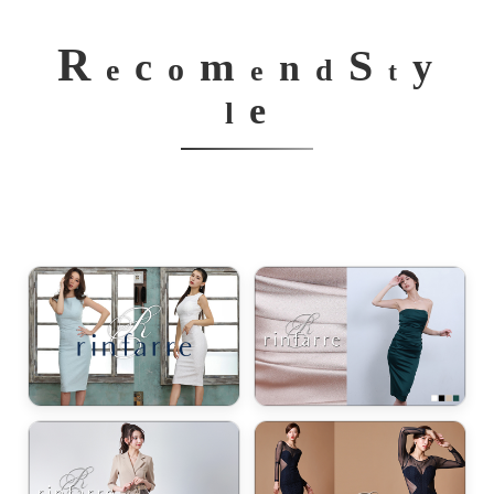
R
S
m
c
y
n
o
e
d
e
t
e
l