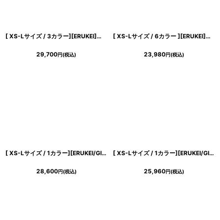
[ XS-Lサイズ / 3カラー][ERUKEI]総レース・シンプル・Vネック・ヘムライン・マーメイド・ミディアムドレス・ワンピース[薗田杏奈着用]《送料＆代引き手数料無料》
[ XS-Lサイズ / 6カラー ][ERUKEI]首元フリル・ウエストマーク・アメリカンスリーブ・ティアード・Aライン・ミニドレス・ワンピース[黒木麗奈着用][送料無料]
29,700
23,980
円
(税込)
円
(税込)
[ XS-Lサイズ / 1カラー][ERUKEI/GINZA COUTURE]シンプル・総レース・パール・ノースリーブ・インナーミニ・Aライン・ロングドレス[送料無料]
[ XS-Lサイズ / 1カラー][ERUKEI/GINZA COUTURE]ドット柄・スパンコール・ラインストーン・ポケット・ノースリーブ・Aライン・ミニドレス・ワンピース[送料無料]
28,600
25,960
円
(税込)
円
(税込)