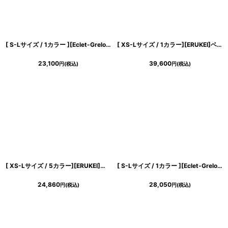
[ S-Lサイズ / 1カラー ][Eclet-Grelot by RiNFARRE]ホワイト・サテン・ドレープネック・リボン・タック・マーメイド・ノースリーブ・ミディアムドレス・エクラグレロ [奈月セナ着用][送料無料]
[ XS-Lサイズ / 1カラー][ERUKEI]ベア・総レース・スピンドル・タイト・ロングドレス[送料無料]
23,100
39,600
円
(税込)
円
(税込)
[ XS-Lサイズ / 5カラー][ERUKEI]サテン・プリント・花柄・リボン・ノースリーブ・Aライン・ミディアムドレス・ワンピース[黒木麗奈着用][送料無料]
[ S-Lサイズ / 1カラー ][Eclet-Grelot by RiNFARRE]アイボリー・総レース・フレア・ホルター・ノースリーブ・ミモレ丈・ロングドレス・ワンピース・エクラグレロ [奈月セナ着用][送料無料]
24,860
28,050
円
(税込)
円
(税込)