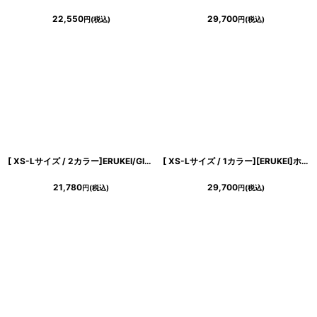
22,550
29,700
円
(税込)
円
(税込)
[ XS-Lサイズ / 2カラー]ERUKEI/GINZA COUTURE]フリンジジャガード・ラインストーン・パール・半袖・フリル・Aライン・ミニドレス・ワンピース[送料無料]
[ XS-Lサイズ / 1カラー][ERUKEI]ホワイト・ジャケットライク・テーラード・プリーツ・ノースリーブ・Aライン・ミディアムドレス・ワンピース[黒木麗奈着用][送料無料]
21,780
29,700
円
(税込)
円
(税込)