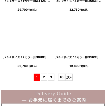
[ XS-Lサイズ / 1カラー][SETTAN]イエロー・ホルターネック・ブラックベルト・リボン・シフォン・マーメイドライン・ロングドレス[黒木麗奈着用][送料無料]
[ XS-Lサイズ / 4カラー][ERUKEI]ジャガード・花柄・ラメ・Vネック・ハイウエスト・ノースリーブ・フレア・Aライン・ロングドレス[薗田杏奈着用][送料無料]
29,700
32,780
円
(税込)
円
(税込)
[ XS-Lサイズ / 2カラー][ERUKEI]モノトーン・リーフ柄・花柄・レースネック・Aライン・ノースリーブ・ロングドレス・ワンピース[薗田杏奈着用][送料無料]
[ XS-Lサイズ / 3カラー][ERUKEI]フリルスリーブ・Vネック・フラワーコサージュ・ボタン・裾プリーツ・Aライン・ミニドレス・ワンピース[送料無料]
32,780
19,800
円
(税込)
円
(税込)
1
2
3
...
18
次
»