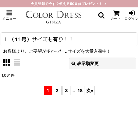
会員登録で今すぐ使える500ptプレゼント！ ＞
ホーム
>
Ｌ（11号）サイズも有り！！
メニュー
カート
ログイ
Ｌ（11号）サイズも有り！！
お客様より、ご要望が多かったＬサイズを大量入荷中！
表示順変更
閉じる
1,061
件
表示数
:
1
2
3
...
18
次
»
在庫あり
並び順
:
絞り込む