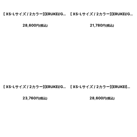
[ XS-Lサイズ / 2カラー][ERUKEI/GINZA COUTURE]シンプル・リボン・ラインストーン・タイト・マーメイド・ミディアムドレス・ワンピース[送料無料]
[ XS-Lサイズ / 2カラー][ERUKEI/GINZA COUTURE]シンプル・スパンコール・無地・フリル・半袖・Aライン・ミニドレス・ワンピース[送料無料]
28,600
21,780
円
(税込)
円
(税込)
[ XS-Lサイズ / 2カラー][ERUKEI/GINZA COUTURE]半袖・Aライン・お花ボタン・フェイクポケット・ミニドレス・ワンピース[送料無料]
[ XS-Lサイズ / 2カラー][ERUKEI]パープル・グリーン・マーブル柄・Vネック・フロントスリット・Aライン・ノースリーブ・ロングドレス[山崎みどり着用][送料無料]mypl
23,760
28,600
円
(税込)
円
(税込)