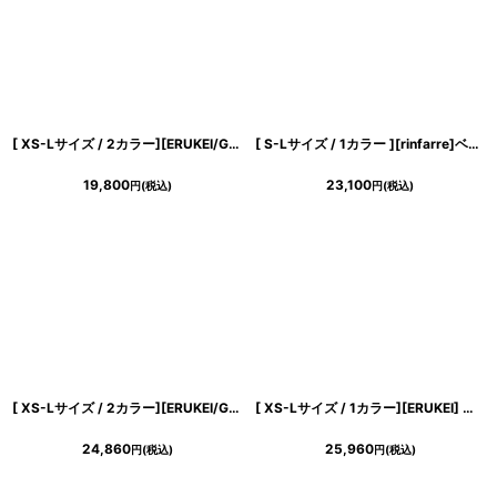
[ XS-Lサイズ / 2カラー][ERUKEI/GINZA COUTURE]ジャガード・花柄・半袖・ベルト付き・Aライン・フレア・ミディアムドレス・ワンピース[送料無料]
[ S-Lサイズ / 1カラー ][rinfarre]ベージュ×ブルー・レース・ハイネック・タック・半袖・タイト・ミディアムドレス・ワンピース[黒木麗奈着用][送料無料]
19,800
23,100
円
(税込)
円
(税込)
[ XS-Lサイズ / 2カラー][ERUKEI/GINZA COUTURE]シンプル・ラインストーン・パール・フリルスリーブ・Aライン・ミニドレス・ワンピース[送料無料]
[ XS-Lサイズ / 1カラー][ERUKEI] ボートネック・ノースリーブ・ウエスト切替・フレア・Aライン・ミディアムドレス・ワンピース[薗田杏奈着用][送料無料]
24,860
25,960
円
(税込)
円
(税込)