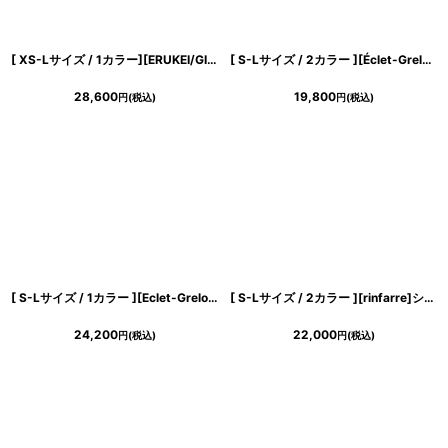
[ XS-Lサイズ / 1カラー][ERUKEI/GINZA COUTURE]ペイント柄・プリント・シフォン・ノースリーブ・Vネック・切替・フリル・Aライン・ロングドレス[送料無料]
[ S-Lサイズ / 2カラー ][Éclet-Grelot by RiNFARRE] 花柄・キャミソール・スカーフ・スリップ・マキシ丈・タイト・ロングドレス・ワンピース・エクラグレロ [奈月セナ・薗田杏奈着用][送料無料]
28,600
19,800
円
(税込)
円
(税込)
[ S-Lサイズ / 1カラー ][Eclet-Grelot by RiNFARRE]グリーン・切替・アシンメトリー・ベア・シフォン・ノースリーブ・ロングドレス・エクラグレロ [薗田杏奈着用][送料無料]
[ S-Lサイズ / 2カラー ][rinfarre]シンプル・サテン・タック・ノースリーブ・タイト・ミ二ドレス・ワンピース[奈月セナ着用][送料無料]
24,200
22,000
円
(税込)
円
(税込)