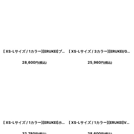
[ XS-Lサイズ / 1カラー][ERUKEI]ブラック×ホワイト・スカーフ風・切替・ヘムデザイン・ハイネック・ノースリーブ・Aライン・ミディアムドレス・ワンピース[黒木麗奈着用][送料無料]
[ XS-Lサイズ / 3カラー][ERUKEI/GINZA COUTURE]シンプル・フラワーモチーフ・半袖・ベルト付き・Aライン・フレア・ミディアムドレス・ワンピース[送料無料]
28,600
25,960
円
(税込)
円
(税込)
[ XS-Lサイズ / 1カラー][ERUKEI]ホワイトピンク・花柄・ワンショルダー・エレガント・Aライン・ノースリーブ・ロングドレス[奈月セナ着用][送料無料]
[ XS-Lサイズ / 1カラー][ERUKEI]Vネック・ノースリーブ・フラワー柄・ウエスト切替・フレア・Aライン・ミディアムドレス・ワンピース[薗田杏奈着用][送料無料]
32,780
28,600
円
(税込)
円
(税込)