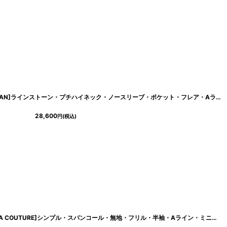
[
lk-c2903
]
[ XS-Lサイズ / 3カラー][ERUKEI/SETTAN]ラインストーン・プチハイネック・ノースリーブ・ポケット・フレア・Aライン・ミニドレス・ワンピース[送料無料]
28,600
円
(税込)
004
]
[ XS-Lサイズ / 2カラー][ERUKEI/GINZA COUTURE]シンプル・スパンコール・無地・フリル・半袖・Aライン・ミニドレス・ワンピース[送料無料]