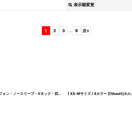
表示順変更
1
2
3
...
9
次
»
絞り込む
[ XS-Lサイズ / 1カラー][ERUKEI/GINZA COUTURE]ペイント柄・プリント・シフォン・ノースリーブ・Vネック・切替・フリル・Aライン・ロングドレス[送料無料]