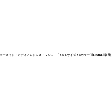
[ XS-Lサイズ / 3カラー][ERUKEI]総レース・シンプル・Vネック・ヘムライン・マーメイド・ミディアムドレス・ワンピース[薗田杏奈着用]《送料＆代引き手数料無料》