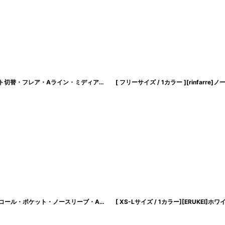
[ XS-Lサイズ / 1カラー][ERUKEI]Vネック・ノースリーブ・フラワー柄・ウエスト切替・フレア・Aライン・ミディアムドレス・ワンピース[薗田杏奈着用][送料無料]
[ XS-Lサイズ / 2カラー ][ERUKEI/SETTAN]シンプル・ラインストーン・スパンコール・ポケット・ノースリーブ・Aライン・ミニドレス・ワンピース[送料無料]
[