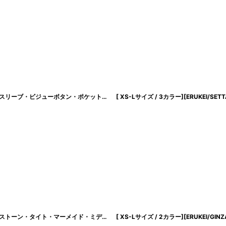
[ XS-Lサイズ / 3カラー][ERUKEI/GINZA COUTURE]ツイード・フリンジ・ノースリーブ・ビジューボタン・ポケット・Aライン・ミニドレス・ワンピース[送料無料]
[ XS-Lサイズ / 2カラー][ERUKEI/GINZA COUTURE]シンプル・リボン・ラインストーン・タイト・マーメイド・ミディアムドレス・ワンピース[送料無料]
[
lk-c3