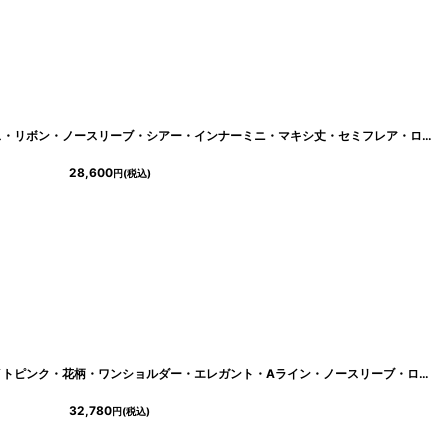
[
lk-s25351
]
[ XS-Lサイズ / 1カラー][ERUKEI]レース・リボン・ノースリーブ・シアー・インナーミニ・マキシ丈・セミフレア・ロングドレス[送料無料]
28,600
円
(税込)
[
lk-c3026
]
[ XS-Lサイズ / 1カラー][ERUKEI]ホワイトピンク・花柄・ワンショルダー・エレガント・Aライン・ノースリーブ・ロングドレス[奈月セナ着用][送料無料]
32,780
円
(税込)