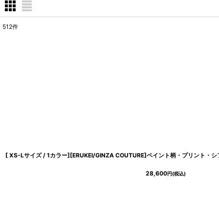
512
件
表示数
:
在庫あり
並び順
:
28,600
円
(税込)