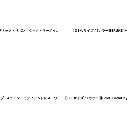
[ S-Lサイズ / 1カラー ][Eclet-Grelot by RiNFARRE]ホワイト・サテン・ドレープネック・リボン・タック・マーメイド・ノースリーブ・ミディアムドレス・エクラグレロ [奈月セナ着用][送料無料]
[ XS-Lサイズ / 1カラー][E
[ XS-Lサイズ / 5カラー][ERUKEI]サテン・プリント・花柄・リボン・ノースリーブ・Aライン・ミディアムドレス・ワンピース[黒木麗奈着用][送料無料]
[
lk-c240