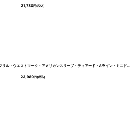
21,780
円
(税込)
[
lk-s25378
]
[ XS-Lサイズ / 6カラー ][ERUKEI]首元フリル・ウエストマーク・アメリカンスリーブ・ティアード・Aライン・ミニドレス・ワンピース[黒木麗奈着用][送料無料]
23,980
円
(税込)