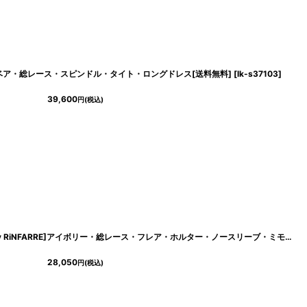
RUKEI]ベア・総レース・スピンドル・タイト・ロングドレス[送料無料]
[
eg-c01023-6372
]
[
lk-s37103
]
39,600
円
(税込)
66
]
[ S-Lサイズ / 1カラー ][Eclet-Grelot by RiNFARRE]アイボリー・総レース・フレア・ホルター・ノースリーブ・ミモレ丈・ロングドレス・ワンピース・エクラグレロ [奈月セナ着用][送料無料]
28,050
円
(税込)