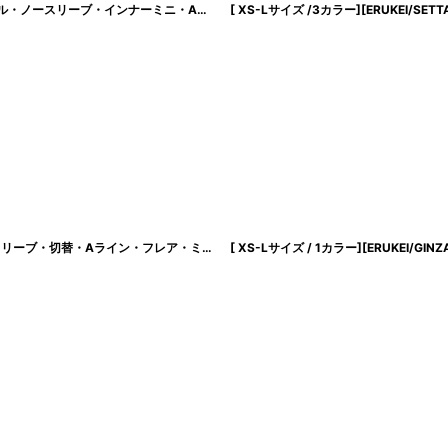
[ XS-Lサイズ / 1カラー][ERUKEI/GINZA COUTURE]シンプル・総レース・パール・ノースリーブ・インナーミニ・Aライン・ロングドレス[送料無料]
[
lk-c3000
]
[ XS-Lサイズ / 2カラー ][ERUKEI/GINZA COUTURE]サテン・シンプル・ノースリーブ・切替・Aライン・フレア・ミディアムドレス・ワンピース[送料無料]
[
lk-