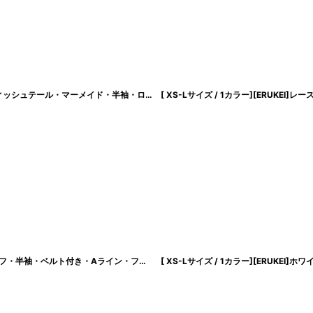
[ XS-Lサイズ / 1カラー][ERUKEI/SETTAN]ホワイト・総レース・フリル袖・フィッシュテール・マーメイド・半袖・ロングドレス・ワンピース[黒木麗奈着用][送料無料]
[ XS-Lサイズ / 3カラー][ERUKEI/GINZA COUTURE]シンプル・フラワーモチーフ・半袖・ベルト付き・Aライン・フレア・ミディアムドレス・ワンピース[送料無料]