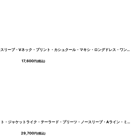
[
lk-s26069
]
[ フリーサイズ / 1カラー ][rinfarre]ノースリーブ・Vネック・プリント・カシュクール・マキシ・ロングドレス・ワンピース[奈月セナ着用][送料無料]
17,600
円
(税込)
lk-s2990
]
[ XS-Lサイズ / 1カラー][ERUKEI]ホワイト・ジャケットライク・テーラード・プリーツ・ノースリーブ・Aライン・ミディアムドレス・ワンピース[黒木麗奈着用][送料無料]
29,700
円
(税込)