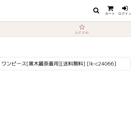
送料無料]
カート
ログイ
おすすめ
ス・ワンピース[黒木麗奈着用][送料無料]
[
lk-c24066
]