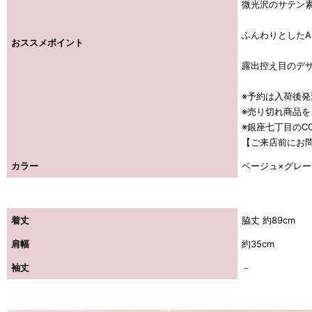
微光沢のサテン
ふんわりとした
おススメポイント
露出控え目のデ
※予約は入荷後
※売り切れ商品
※銀座七丁目のCO
【ご来店前にお
カラー
ベージュ×グレー
着丈
脇丈 約89cm
肩幅
約35cm
袖丈
－