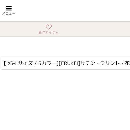
ホーム
>
ミディアム
>
[ XS-Lサイズ / 5カラー][ERUKEI]サテン・プリ
メニュー
新作アイテム
[ XS-Lサイズ / 5カラー][ERUKEI]サテン・プリント・花柄・リボン・ノースリーブ・Aライン・ミディアムドレス・ワンピース[黒木麗奈着用][送料無料]
lk-c24066
[ XS-Lサイズ / 5カラー][ERUKEI]サテン・