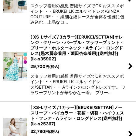
スタッフ着用の感想 普段サイズでOK おススメポ
イント ・・ERUKEI LK エルケイドレス/GINZA
COUTURE・・ 繊細な総レースが全体を優雅に包
み込む、上品なロ…
[ XS-Lサイズ / 3カラー][ERUKEI/SETTAN]オレ
ンジ・グリーン・パープル・フラワープリント・
プリーツ・ホルターネック・Aライン・ロングド
レス[黒木麗奈着用・薗田杏奈着用][送料無料]
[
lk-s35902
]
29,700
円
(税込)
スタッフ着用の感想 普段サイズでOK おススメポ
イント ・・ERUKEI LK エルケイドレ
ス/SETTAN・・ Aラインのロングドレスです。 フ
ラワープリントが華やかな一着。 プリー…
[ XS-Lサイズ / 1カラー][ERUKEI/SETTAN]ノー
スリーブ・バイカラー・花柄・切替・ハイウエス
ト・フレア・Aライン・ロングドレス[送料無料]
[
lk-s25367
]
32,780
円
(税込)