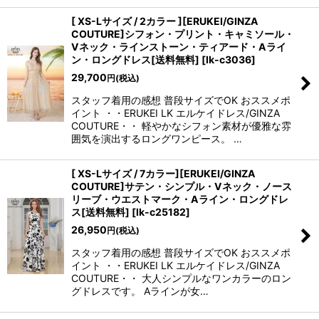
[ XS-Lサイズ / 2カラー ][ERUKEI/GINZA
COUTURE]シフォン・プリント・キャミソール・
Vネック・ラインストーン・ティアード・Aライ
ン・ロングドレス[送料無料]
[
lk-c3036
]
29,700
円
(税込)
スタッフ着用の感想 普段サイズでOK おススメポ
イント ・・ERUKEI LK エルケイドレス/GINZA
COUTURE・・ 軽やかなシフォン素材が優雅な雰
囲気を演出するロングワンピース。 …
[ XS-Lサイズ / 7カラー][ERUKEI/GINZA
COUTURE]サテン・シンプル・Vネック・ノース
リーブ・ウエストマーク・Aライン・ロングドレ
ス[送料無料]
[
lk-c25182
]
26,950
円
(税込)
スタッフ着用の感想 普段サイズでOK おススメポ
イント ・・ERUKEI LK エルケイドレス/GINZA
COUTURE・・ 大人シンプルなワンカラーのロン
グドレスです。 Aラインが女…