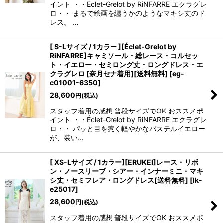
イント ・・Eclet-Grelot by RiNFARRE エクラグレ
ロ・・ まるで絵画を纏うかのようなマキシ丈のド
レス。 …
[ S-Lサイズ / 1カラー ][Éclet-Grelot by
RiNFARRE]キャミソール・総レース・コルセッ
ト・イエロー・セミロング丈・ロングドレス・エ
クラグレロ [奈月セナ着用][送料無料]
[
eg-
c01001-6350
]
28,600
円
(税込)
スタッフ着用の感想 普段サイズでOK おススメポ
イント ・・Éclet-Grelot by RiNFARRE エクラグレ
ロ・・ パッと目を惹く軽やかなパステルイエロー
が、装い…
[ XS-Lサイズ / 1カラー][ERUKEI]レース・リボ
ン・ノースリーブ・シアー・インナーミニ・マキ
シ丈・セミフレア・ロングドレス[送料無料]
[
lk-
e25017
]
28,600
円
(税込)
スタッフ着用の感想 普段サイズでOK おススメポ