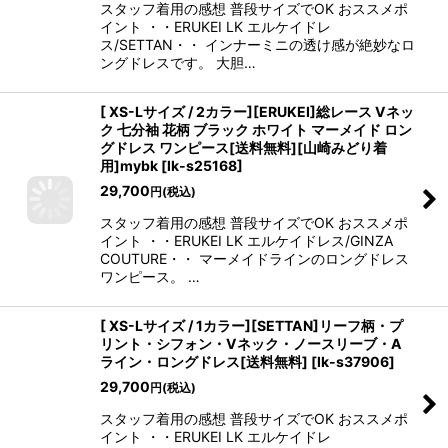
スタッフ着用の感想 普段サイズでOK おススメポ
イント ・・ERUKEI LK エルケイドレ
ス/SETTAN・・ インナーミニの透け感が絶妙なロ
ングドレスです。 大胆…
[ XS-Lサイズ / 2カラー][ERUKEI]総レース Vネッ
ク 七分袖 花柄 ブラック ホワイト マーメイド ロン
グドレス ワンピース[送料無料][山崎みどり着
用]mybk
[
lk-s25168
]
29,700
円
(税込)
スタッフ着用の感想 普段サイズでOK おススメポ
イント ・・ERUKEI LK エルケイドレス/GINZA
COUTURE・・ マーメイドラインのロングドレス
ワンピース。 …
[ XS-Lサイズ / 1カラー][SETTAN]リーフ柄・プ
リント・シフォン・Vネック・ノースリーブ・A
ライン・ロングドレス[送料無料]
[
lk-s37906
]
29,700
円
(税込)
スタッフ着用の感想 普段サイズでOK おススメポ
イント ・・ERUKEI LK エルケイドレ