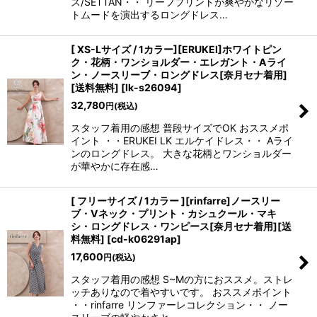
ス/SETTAN・・ リーフプリントが爽やかなリゾー
トムードを演出するロングドレス…
[ XS-Lサイズ / 1カラー][ERUKEI]ホワイトピン
ク・花柄・ワンショルダー・エレガント・Aライ
ン・ノースリーブ・ロングドレス[奈月セナ着用]
[送料無料]
[
lk-s26094
]
32,780
円
(税込)
スタッフ着用の感想 普段サイズでOK おススメポ
イント ・・ERUKEI LK エルケイドレス・・ Aライ
ンのロングドレス。 大きな花柄とワンショルダー
が華やかに存在感…
[ フリーサイズ / 1カラー ][rinfarre]ノースリー
ブ・Vネック・プリント・カシュクール・マキ
シ・ロングドレス・ワンピース[奈月セナ着用][送
料無料]
[
cd-k06291ap
]
17,600
円
(税込)
スタッフ着用の感想 S~Mの方におススメ。ストレ
ッチありなので着やすいです。 おススメポイント
・・rinfarre リンファーレコレクション・・ ノー