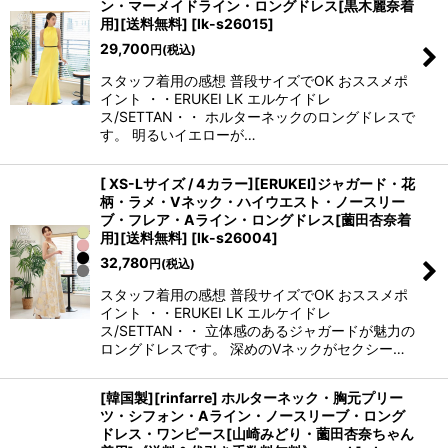
ン・マーメイドライン・ロングドレス[黒木麗奈着
用][送料無料]
[
lk-s26015
]
29,700
円
(税込)
スタッフ着用の感想 普段サイズでOK おススメポ
イント ・・ERUKEI LK エルケイドレ
ス/SETTAN・・ ホルターネックのロングドレスで
す。 明るいイエローが…
[ XS-Lサイズ / 4カラー][ERUKEI]ジャガード・花
柄・ラメ・Vネック・ハイウエスト・ノースリー
ブ・フレア・Aライン・ロングドレス[薗田杏奈着
用][送料無料]
[
lk-s26004
]
32,780
円
(税込)
スタッフ着用の感想 普段サイズでOK おススメポ
イント ・・ERUKEI LK エルケイドレ
ス/SETTAN・・ 立体感のあるジャガードが魅力の
ロングドレスです。 深めのVネックがセクシー…
[韓国製][rinfarre] ホルターネック・胸元プリー
ツ・シフォン・Aライン・ノースリーブ・ロング
ドレス・ワンピース[山崎みどり・薗田杏奈ちゃん