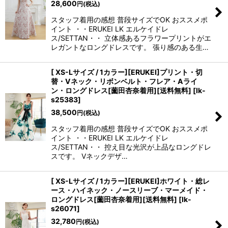
28,600
円
(税込)
スタッフ着用の感想 普段サイズでOK おススメポ
イント ・・ERUKEI LK エルケイドレ
ス/SETTAN・・ 立体感あるフラワープリントがエ
レガントなロングドレスです。 張り感のある生…
[ XS-Lサイズ / 1カラー][ERUKEI]プリント・切
替・Vネック・リボンベルト・フレア・Aライ
ン・ロングドレス[薗田杏奈着用][送料無料]
[
lk-
s25383
]
38,500
円
(税込)
スタッフ着用の感想 普段サイズでOK おススメポ
イント ・・ERUKEI LK エルケイドレ
ス/SETTAN・・ 控え目な光沢が上品なロングドレ
スです。 Vネックデザ…
[ XS-Lサイズ / 1カラー][ERUKEI]ホワイト・総レ
ース・ハイネック・ノースリーブ・マーメイド・
ロングドレス[薗田杏奈着用][送料無料]
[
lk-
s26071
]
32,780
円
(税込)