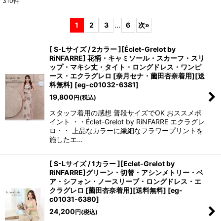
310
件
表示数
:
1
2
3
...
6
次
»
在庫あり
[ S-Lサイズ / 2カラー ][Éclet-Grelot by
並び順
:
RiNFARRE] 花柄・キャミソール・スカーフ・スリ
ップ・マキシ丈・タイト・ロングドレス・ワンピ
ース・エクラグレロ [奈月セナ・薗田杏奈着用][送
絞り込む
料無料]
[
eg-c01032-6381
]
19,800
円
(税込)
スタッフ着用の感想 普段サイズでOK おススメポ
イント ・・Éclet-Grelot by RiNFARRE エクラグレ
ロ・・ 上品なカラーに繊細なフラワープリントを
施したエ…
[ S-Lサイズ / 1カラー ][Eclet-Grelot by
RiNFARRE]グリーン・切替・アシンメトリー・ベ
ア・シフォン・ノースリーブ・ロングドレス・エ
クラグレロ [薗田杏奈着用][送料無料]
[
eg-
c01031-6380
]
24,200
円
(税込)