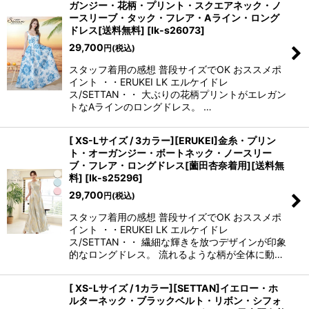
ガンジー・花柄・プリント・スクエアネック・ノ
ースリーブ・タック・フレア・Aライン・ロング
ドレス[送料無料]
[
lk-s26073
]
29,700
円
(税込)
スタッフ着用の感想 普段サイズでOK おススメポ
イント ・・ERUKEI LK エルケイドレ
ス/SETTAN・・ 大ぶりの花柄プリントがエレガン
トなAラインのロングドレス。 …
[ XS-Lサイズ / 3カラー][ERUKEI]金糸・プリン
ト・オーガンジー・ボートネック・ノースリー
ブ・フレア・ロングドレス[薗田杏奈着用][送料無
料]
[
lk-s25296
]
29,700
円
(税込)
スタッフ着用の感想 普段サイズでOK おススメポ
イント ・・ERUKEI LK エルケイドレ
ス/SETTAN・・ 繊細な輝きを放つデザインが印象
的なロングドレス。 流れるような柄が全体に動…
[ XS-Lサイズ / 1カラー][SETTAN]イエロー・ホ
ルターネック・ブラックベルト・リボン・シフォ