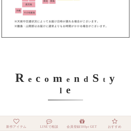
R
S
m
c
y
n
o
e
d
e
t
e
l
新作アイテム
LINEで相談
会員登録500pt GET
おすすめ