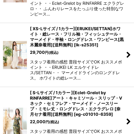
イント ・・Eclet-Grelot by RiNFARRE エクラグレ
ロ・・ ふんわりレースをたっぷり使った特別なワ
ンピース…
[ XS-Lサイズ / 1カラー][ERUKEI/SETTAN]ホワ
イト・総レース・フリル袖・フィッシュテール・
マーメイド・半袖・ロングドレス・ワンピース[黒
木麗奈着用][送料無料]
[
lk-s25351
]
29,700
円
(税込)
スタッフ着用の感想 普段サイズでOK おススメポ
イント ・・ERUKEI LK エルケイドレ
ス/SETTAN・・ マーメイドラインのロングドレ
ス。 ホワイトの総レース…
[ S-Lサイズ / 1カラー ][Eclet-Grelot by
RiNFARRE]アート・キャミソール・スリップ・V
ネック・セミフレア・マーメイド・ノースリー
ブ・ミモレ丈・ロングドレス・エクラグレロ [奈
月セナ着用][送料無料]
[
eg-c01010-6359
]
22,000
円
(税込)
スタッフ着用の感想 普段サイズでOK おススメポ