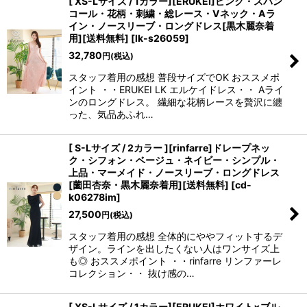
[ XS-Lサイズ / 1カラー][ERUKEI]ピンク・スパン
コール・花柄・刺繍・総レース・Vネック・Aラ
イン・ノースリーブ・ロングドレス[黒木麗奈着
用][送料無料]
[
lk-s26059
]
32,780
円
(税込)
スタッフ着用の感想 普段サイズでOK おススメポ
イント ・・ERUKEI LK エルケイドレス・・ Aライ
ンのロングドレス。 繊細な花柄レースを贅沢に纏
った、気品あふれ…
[ S-Lサイズ / 2カラー ][rinfarre]ドレープネッ
ク・シフォン・ベージュ・ネイビー・シンプル・
上品・マーメイド・ノースリーブ・ロングドレス
[薗田杏奈・黒木麗奈着用][送料無料]
[
cd-
k06278im
]
27,500
円
(税込)
スタッフ着用の感想 全体的にややフィットするデ
ザイン。ラインを出したくない人はワンサイズ上
も◎ おススメポイント ・・rinfarre リンファーレ
コレクション・・ 抜け感の…
[ XS-Lサイズ / 1カラー][ERUKEI]ホワイト×ブル