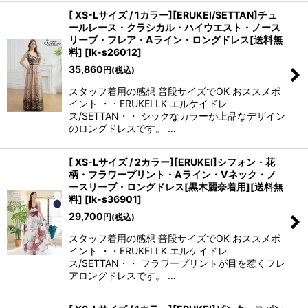
[ XS-Lサイズ / 1カラー][ERUKEI/SETTAN]チュ
ールレース・クラシカル・ハイウエスト・ノース
リーブ・フレア・Aライン・ロングドレス[送料無
料]
[
lk-s26012
]
35,860
円
(税込)
スタッフ着用の感想 普段サイズでOK おススメポ
イント ・・ERUKEI LK エルケイドレ
ス/SETTAN・・ シックなカラーが上品なデザイン
のロングドレスです。 …
[ XS-Lサイズ / 2カラー][ERUKEI]シフォン・花
柄・フラワープリント・Aライン・Vネック・ノ
ースリーブ・ロングドレス[黒木麗奈着用][送料無
料]
[
lk-s36901
]
29,700
円
(税込)
スタッフ着用の感想 普段サイズでOK おススメポ
イント ・・ERUKEI LK エルケイドレ
ス/SETTAN・・ フラワープリントが目を惹くフレ
アロングドレスです。 …