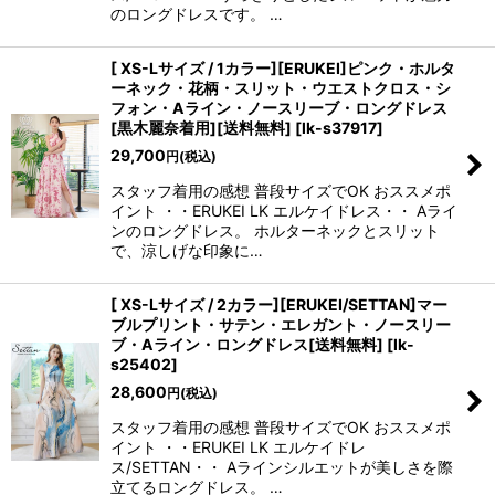
のロングドレスです。 …
[ XS-Lサイズ / 1カラー][ERUKEI]ピンク・ホルタ
ーネック・花柄・スリット・ウエストクロス・シ
フォン・Aライン・ノースリーブ・ロングドレス
[黒木麗奈着用][送料無料]
[
lk-s37917
]
29,700
円
(税込)
スタッフ着用の感想 普段サイズでOK おススメポ
イント ・・ERUKEI LK エルケイドレス・・ Aライ
ンのロングドレス。 ホルターネックとスリット
で、涼しげな印象に…
[ XS-Lサイズ / 2カラー][ERUKEI/SETTAN]マー
ブルプリント・サテン・エレガント・ノースリー
ブ・Aライン・ロングドレス[送料無料]
[
lk-
s25402
]
28,600
円
(税込)
スタッフ着用の感想 普段サイズでOK おススメポ
イント ・・ERUKEI LK エルケイドレ
ス/SETTAN・・ Aラインシルエットが美しさを際
立てるロングドレス。 …