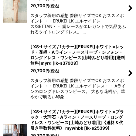
29,700
円
(税込)
スタッフ着用の感想 普段サイズでOK おススメポ
イント ・・ERUKEI LK エルケイドレ
ス/SETTAN・・ 総レースがエレガントで気品あふ
れるタイトロングドレス。 …
[ XS-Lサイズ / 1カラー][ERUKEI]ホワイト×レッ
ド・花柄・Aライン・ノースリーブ・シフォン・
ロングドレス・ワンピース[山崎みどり着用][送料
無料]myrd
[
lk-s37909
]
29,700
円
(税込)
スタッフ着用の感想 普段サイズでOK おススメポ
イント ・・ERUKEI LK エルケイドレス・・ Aライ
ンのロングドレスワンピース。 大きな花柄が、華
やかで明るい印象…
[ XS-Lサイズ / 1カラー][ERUKEI]ホワイト×ブラ
ック・大理石・Aライン・ノースリーブ・ロング
ドレス・ワンピース[山崎みどり着用]《送料＆代
引き手数料無料》 mywhbk
[
lk-s25399
]
29,700
円
(税込)