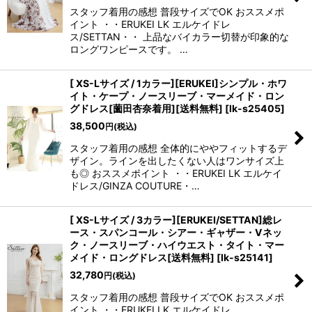
スタッフ着用の感想 普段サイズでOK おススメポ
イント ・・ERUKEI LK エルケイドレ
ス/SETTAN・・ 上品なバイカラー切替が印象的な
ロングワンピースです。 …
[ XS-Lサイズ / 1カラー][ERUKEI]シンプル・ホワ
イト・ケープ・ノースリーブ・マーメイド・ロン
グドレス[薗田杏奈着用][送料無料]
[
lk-s25405
]
38,500
円
(税込)
スタッフ着用の感想 全体的にややフィットするデ
ザイン。ラインを出したくない人はワンサイズ上
も◎ おススメポイント ・・ERUKEI LK エルケイ
ドレス/GINZA COUTURE・…
[ XS-Lサイズ / 3カラー][ERUKEI/SETTAN]総レ
ース・スパンコール・シアー・ギャザー・Vネッ
ク・ノースリーブ・ハイウエスト・タイト・マー
メイド・ロングドレス[送料無料]
[
lk-s25141
]
32,780
円
(税込)
スタッフ着用の感想 普段サイズでOK おススメポ
イント ・・ERUKEI LK エルケイドレ