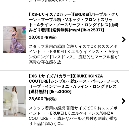
スリーブの軽やかさと、…
[ XS-Lサイズ / 2カラー][ERUKEI]パープル・グリ
ーン・マーブル柄・Vネック・フロントスリッ
ト・Aライン・ノースリーブ・ロングドレス[山崎
みどり着用][送料無料]mypl
[
lk-s25371
]
28,600
円
(税込)
スタッフ着用の感想 普段サイズでOK おススメポ
イント ・・ERUKEI LK エルケイドレス・・ Aライ
ンのロングドレスドレス。 流動的なマーブル柄が
高貴な存在感を放…
[ XS-Lサイズ / 1カラー][ERUKEI/GINZA
COUTURE]シンプル・総レース・パール・ノース
リーブ・インナーミニ・Aライン・ロングドレス
[送料無料]
[
lk-c3000
]
28,600
円
(税込)
スタッフ着用の感想 普段サイズでOK おススメポ
イント ・・ERUKEI LK エルケイドレス/GINZA
COUTURE・・ 繊細なパールと貝付き刺繍が重な
り上品に煌めくロ…