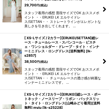
29,700
円
(税込)
スタッフ着用の感想 普段サイズでOK おススメポ
イント ・・ERUKEI LK エルケイドレ
ス/SETTAN・・ ストレートラインがエレガントな
美しさを引き出してくれます。 …
[ XS-Lサイズ / 2カラー][ERUKEI/SETTAN]総レ
ース・チュールレース・スパンコール・ビスチ
ェ・ワンショルダー・ドレープ・タイト・インナ
ーミニドレス・ロングドレス[送料無料]
[
lk-
s2857
]
38,500
円
(税込)
スタッフ着用の感想 普段サイズでOK おススメポ
イント ・・ERUKEI LK エルケイドレ
ス/SETTAN・・ チュールレースの透け感が綺麗な
インナーミニドレスです。 …
[ XS-Lサイズ / 2カラー][ERUKEI]総レース・ボー
トネック・ノースリーブ・リボン・バックスリッ
ト・タイト・ロングドレス[山崎みどり着用][送料
無料] myju
[
lk-s25228
]