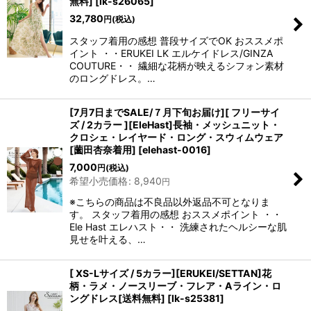
無料]
[
lk-s26065
]
32,780
円
(税込)
浴びながら、自分らしく、美しく。-
スタッフ着用の感想 普段サイズでOK おススメポ
イント ・・ERUKEI LK エルケイドレス/GINZA
COUTURE・・ 繊細な花柄が映えるシフォン素材
クワンピース
のロングドレス。…
日常にある。エレガンスをひとさじー
[7月7日までSALE/７月下旬お届け][ フリーサイ
ズ / 2カラー ][EleHast]長袖・メッシュニット・
シルエット。 夏の視線を独り占めする「夏の主役ラップロングドレス」
クロシェ・レイヤード・ロング・スウィムウェア
[薗田杏奈着用]
[
elehast-0016
]
7,000
円
(税込)
希望小売価格
:
8,940
円
※こちらの商品は不良品以外返品不可となりま
す。 スタッフ着用の感想 おススメポイント ・・
Ele Hast エレハスト・・ 洗練されたヘルシーな肌
見せを叶える、…
[ XS-Lサイズ / 5カラー][ERUKEI/SETTAN]花
柄・ラメ・ノースリーブ・フレア・Aライン・ロ
ングドレス[送料無料]
[
lk-s25381
]