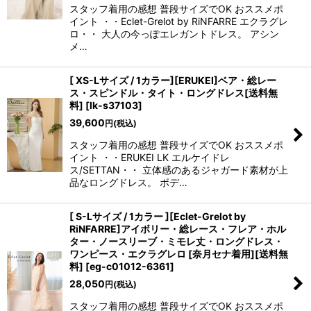
スタッフ着用の感想 普段サイズでOK おススメポ
イント ・・Eclet-Grelot by RiNFARRE エクラグレ
ロ・・ 大人の今っぽエレガントドレス。 アシン
メ…
[ XS-Lサイズ / 1カラー][ERUKEI]ベア・総レー
ス・スピンドル・タイト・ロングドレス[送料無
料]
[
lk-s37103
]
39,600
円
(税込)
スタッフ着用の感想 普段サイズでOK おススメポ
イント ・・ERUKEI LK エルケイドレ
ス/SETTAN・・ 立体感のあるジャガード素材が上
品なロングドレス。 ボデ…
[ S-Lサイズ / 1カラー ][Eclet-Grelot by
RiNFARRE]アイボリー・総レース・フレア・ホル
ター・ノースリーブ・ミモレ丈・ロングドレス・
ワンピース・エクラグレロ [奈月セナ着用][送料無
料]
[
eg-c01012-6361
]
28,050
円
(税込)
スタッフ着用の感想 普段サイズでOK おススメポ