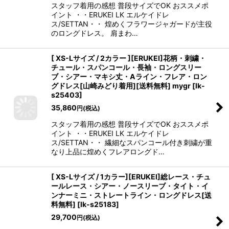
スタッフ着用の感想 普段サイズでOK おススメポ
イント ・・ERUKEI LK エルケイドレ
ス/SETTAN・・ 煌めくフラワージャガードが主役
のロングドレス。 肩まわ…
[ XS-Lサイズ / 2カラー ][ERUKEI]花柄・刺繍・
チュール・スパンコール・長袖・ロングスリー
ブ・シアー・マキシ丈・Aライン・フレア・ロン
グドレス[山崎みどり着用][送料無料] mygr
[
lk-
s25403
]
35,860
円
(税込)
スタッフ着用の感想 普段サイズでOK おススメポ
イント ・・ERUKEI LK エルケイドレ
ス/SETTAN・・ 繊細なスパンコール付き刺繍が重
なり上品に煌めくフレアロングド…
[ XS-Lサイズ / 1カラー][ERUKEI]総レース・チュ
ールレース・シアー・ノースリーブ・タイト・イ
ンナーミニ・ストレートライン・ロングドレス[送
料無料]
[
lk-s25183
]
29,700
円
(税込)