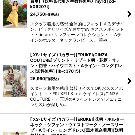
着用]《送料＆代引き手数料無料》myrd
[
cd-
k06207t
]
24,750
円
(税込)
スタッフ着用の感想 全体的にフィットするデザイ
ン。ピッタリサイズがおすすめ おススメポイント
・・rinfarre リンファーレコレクション・・ Aラ
インのホルターネックワンピース。 華や…
[ XS-Lサイズ / 1カラー][ERUKEI/GINZA
COUTURE]プリント・リゾート柄・花柄・サテ
ン・切替・ハイウエスト・Aライン・ロングドレ
ス[送料無料]
[
lk-c37015
]
25,960
円
(税込)
スタッフ着用の感想 普段サイズでOK おススメポ
イント ・・ERUKEI LK エルケイドレス/GINZA
COUTURE・・ 王道のAラインドレスでフェミニ
き立てる一着。
ンな装いが楽しめ…
[ XS-Lサイズ / 1カラー][ERUKEI]花柄・ホルター
ネック・シフォン・ウエストマーク・ノースリー
ンピース
ブ・Aライン・ロングドレス[黒木麗奈着用][送料