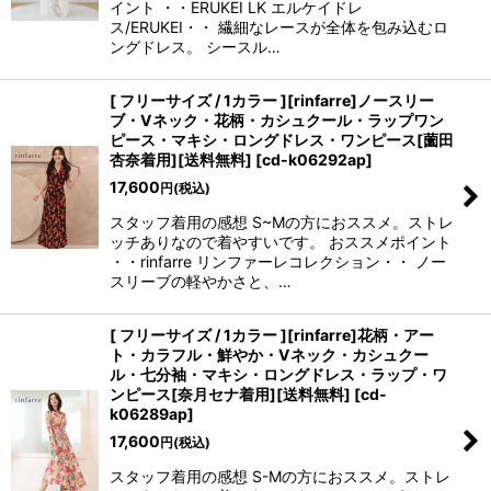
イント ・・ERUKEI LK エルケイドレ
ス/ERUKEI・・ 繊細なレースが全体を包み込むロ
ングドレス。 シースル…
[ フリーサイズ / 1カラー ][rinfarre]ノースリー
ブ・Vネック・花柄・カシュクール・ラップワン
ピース・マキシ・ロングドレス・ワンピース[薗田
杏奈着用][送料無料]
[
cd-k06292ap
]
17,600
円
(税込)
スタッフ着用の感想 S~Mの方におススメ。ストレ
ッチありなので着やすいです。 おススメポイント
・・rinfarre リンファーレコレクション・・ ノー
スリーブの軽やかさと、…
[ フリーサイズ / 1カラー ][rinfarre]花柄・アー
ト・カラフル・鮮やか・Vネック・カシュクー
ル・七分袖・マキシ・ロングドレス・ラップ・ワ
ンピース[奈月セナ着用][送料無料]
[
cd-
k06289ap
]
17,600
円
(税込)
スタッフ着用の感想 S-Mの方におススメ。ストレ