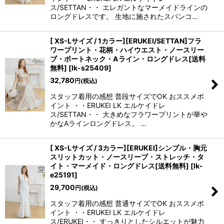
ス/SETTAN・・ エレガントなマーメイドラインの
ロングドレスです。 生地に施されたスパンコ…
[ XS-Lサイズ / 1カラー][ERUKEI/SETTAN]フラ
ワープリント・花柄・ハイウエスト・ノースリー
ブ・ボートネック・Aライン・ロングドレス[送料
無料]
[
lk-s25409
]
32,780
円
(税込)
スタッフ着用の感想 普段サイズでOK おススメポ
イント ・・ERUKEI LK エルケイドレ
ス/SETTAN・・ 大きめなフラワープリントが華や
かなAラインロングドレス。 …
[ XS-Lサイズ / 3カラー][ERUKEI]シンプル・胸元
スリットカット・ノースリーブ・ストレッチ・タ
イト・マーメイド・ロングドレス[送料無料]
[
lk-
e25191
]
29,700
円
(税込)
スタッフ着用の感想 普通サイズでOK おススメポ
イント ・・ERUKEI LK エルケイドレ
ス/ERUKEI・・ すっきりとしたシルエットが魅力