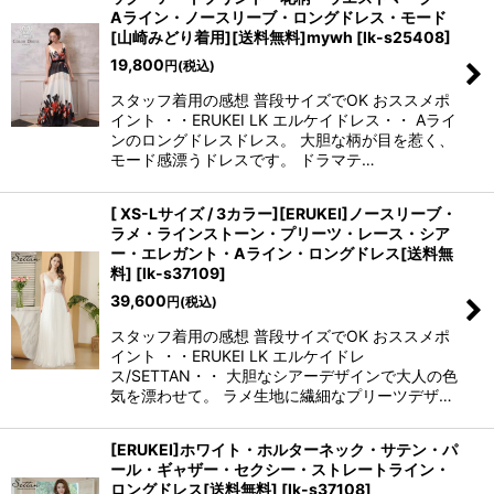
Aライン・ノースリーブ・ロングドレス・モード
[山崎みどり着用][送料無料]mywh
[
lk-s25408
]
19,800
円
(税込)
スタッフ着用の感想 普段サイズでOK おススメポ
イント ・・ERUKEI LK エルケイドレス・・ Aライ
ンのロングドレスドレス。 大胆な柄が目を惹く、
モード感漂うドレスです。 ドラマテ…
[ XS-Lサイズ / 3カラー][ERUKEI]ノースリーブ・
ラメ・ラインストーン・プリーツ・レース・シア
ー・エレガント・Aライン・ロングドレス[送料無
料]
[
lk-s37109
]
39,600
円
(税込)
スタッフ着用の感想 普段サイズでOK おススメポ
イント ・・ERUKEI LK エルケイドレ
ス/SETTAN・・ 大胆なシアーデザインで大人の色
気を漂わせて。 ラメ生地に繊細なプリーツデザ…
[ERUKEI]ホワイト・ホルターネック・サテン・パ
ール・ギャザー・セクシー・ストレートライン・
ロングドレス[送料無料]
[
lk-s37108
]