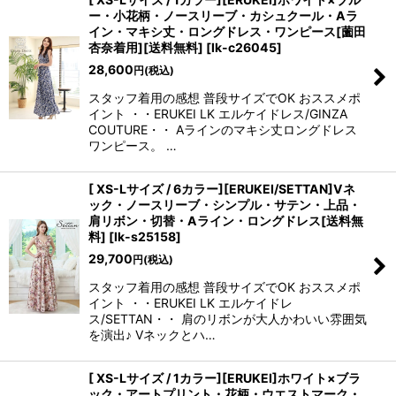
ー・小花柄・ノースリーブ・カシュクール・Aラ
イン・マキシ丈・ロングドレス・ワンピース[薗田
杏奈着用][送料無料]
[
lk-c26045
]
28,600
円
(税込)
スタッフ着用の感想 普段サイズでOK おススメポ
イント ・・ERUKEI LK エルケイドレス/GINZA
COUTURE・・ Aラインのマキシ丈ロングドレス
ワンピース。 …
[ XS-Lサイズ / 6カラー][ERUKEI/SETTAN]Vネ
ック・ノースリーブ・シンプル・サテン・上品・
肩リボン・切替・Aライン・ロングドレス[送料無
料]
[
lk-s25158
]
29,700
円
(税込)
スタッフ着用の感想 普段サイズでOK おススメポ
イント ・・ERUKEI LK エルケイドレ
ス/SETTAN・・ 肩のリボンが大人かわいい雰囲気
を演出♪ Vネックとハ…
[ XS-Lサイズ / 1カラー][ERUKEI]ホワイト×ブラ
ック・アートプリント・花柄・ウエストマーク・