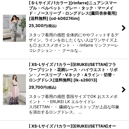
[ S-Lサイズ / 1カラー ][rinfarre]ニュアンスマー
ブル・ベルベット・グレー・タック・マーメイ
ド・ノースリーブ・ロングドレス[薗田杏奈着用]
[送料無料]
[
cd-k06274im
]
25,300
円
(税込)
スタッフ着用の感想 全体的にややフィットするデ
ザイン。ラインを出したくない人はワンサイズ上
も◎ おススメポイント ・・rinfarre リンファーレ
コレクション・・ クールな…
[ XS-Lサイズ / 1カラー][ERUKEI/SETTAN]フラ
ワープリント・花柄レース・ハイウエスト・リボ
ン・ノースリーブ・Vネック・Aライン・切替・
ロングドレス[送料無料]
[
lk-s26013
]
29,700
円
(税込)
スタッフ着用の感想 普段サイズでOK おススメポ
イント ・・ERUKEI LK エルケイドレ
ス/SETTAN・・ 繊細なレーストップが上品な印象
を演出するロングドレス。 …
[ XS-Lサイズ / 1カラー][ERUKEI/SETTAN]オー