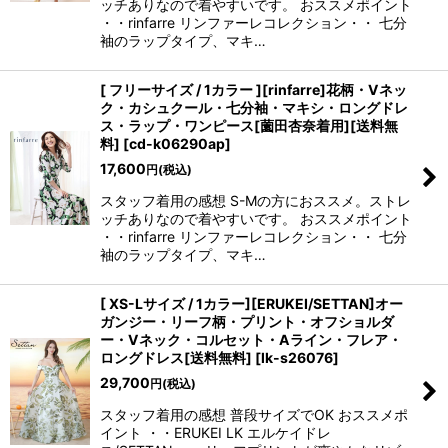
ッチありなので着やすいです。 おススメポイント
・・rinfarre リンファーレコレクション・・ 七分
袖のラップタイプ、マキ…
[ フリーサイズ / 1カラー ][rinfarre]花柄・Vネッ
ク・カシュクール・七分袖・マキシ・ロングドレ
ス・ラップ・ワンピース[薗田杏奈着用][送料無
料]
[
cd-k06290ap
]
17,600
円
(税込)
スタッフ着用の感想 S-Mの方におススメ。ストレ
ッチありなので着やすいです。 おススメポイント
・・rinfarre リンファーレコレクション・・ 七分
袖のラップタイプ、マキ…
[ XS-Lサイズ / 1カラー][ERUKEI/SETTAN]オー
ガンジー・リーフ柄・プリント・オフショルダ
ー・Vネック・コルセット・Aライン・フレア・
ロングドレス[送料無料]
[
lk-s26076
]
29,700
円
(税込)
スタッフ着用の感想 普段サイズでOK おススメポ
イント ・・ERUKEI LK エルケイドレ