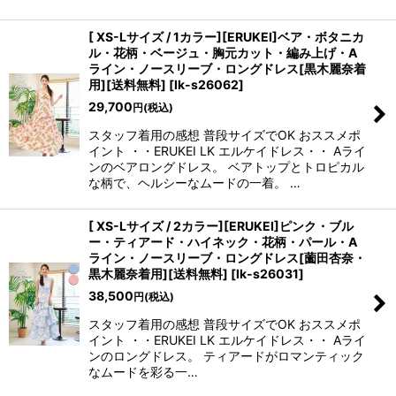
[ XS-Lサイズ / 1カラー][ERUKEI]ベア・ボタニカ
ル・花柄・ベージュ・胸元カット・編み上げ・A
ライン・ノースリーブ・ロングドレス[黒木麗奈着
用][送料無料]
[
lk-s26062
]
29,700
円
(税込)
スタッフ着用の感想 普段サイズでOK おススメポ
イント ・・ERUKEI LK エルケイドレス・・ Aライ
ンのベアロングドレス。 ベアトップとトロピカル
な柄で、ヘルシーなムードの一着。 …
[ XS-Lサイズ / 2カラー][ERUKEI]ピンク・ブル
ー・ティアード・ハイネック・花柄・パール・A
ライン・ノースリーブ・ロングドレス[薗田杏奈・
黒木麗奈着用][送料無料]
[
lk-s26031
]
38,500
円
(税込)
スタッフ着用の感想 普段サイズでOK おススメポ
イント ・・ERUKEI LK エルケイドレス・・ Aライ
ンのロングドレス。 ティアードがロマンティック
なムードを彩る一…