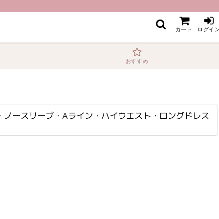
ドレス[山崎みどり・れお着用]《送料＆代引き手数料無料》 mybk
カート
ログイ
おすすめ
替え・ノースリーブ・Aライン・ハイウエスト・ロングドレス