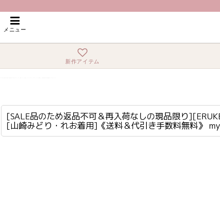
ホーム
>
ロング・マキシ
>
[SALE品のため返品不可＆再入荷なしの現品限り][ERUKEI]フリルポイン
メニュー
新作アイテム
[SALE品のため返品不可＆再入荷なしの現品限り][ERUKEI]フリルポイント・Vネック・花柄・プリント・切り替え・ノースリーブ・Aライン・ハイウエスト・ロングドレス[山崎みどり・れお着用]《送料＆代引き手数料無料》 mybk
lk-c22065
[SALE品のため返品不可＆再入荷なしの現品限り][E
[山崎みどり・れお着用]《送料＆代引き手数料無料》 my