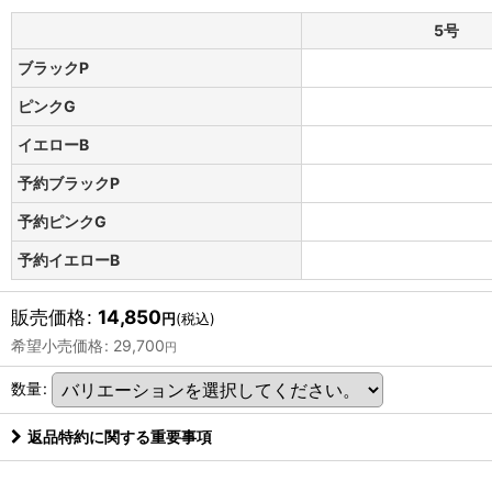
5号
ブラックP
ピンクG
イエローB
予約ブラックP
予約ピンクG
予約イエローB
販売価格
:
14,850
円
(税込)
希望小売価格
:
29,700
円
数量
:
返品特約に関する重要事項