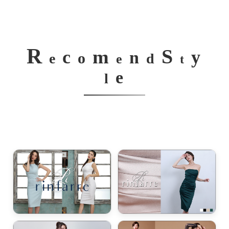
R
S
m
c
y
n
o
e
d
e
t
e
l