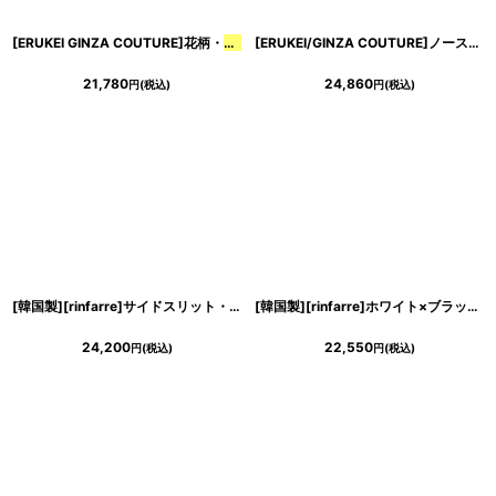
[ERUKEI GINZA COUTURE]花柄・
サテン
・ノースリーブ・
タック
・プリーツ・A
[ERUKEI/GINZA COUTURE]ノースリーブ・Vネック・
21,780
24,860
円
(税込)
円
(税込)
[韓国製][rinfarre]サイドスリット・シンプル・シャイニー・
サテン
生地・ノース
[韓国製][rinfarre]ホワイト×ブラック・ホルターネック・胸元クロス・
24,200
22,550
円
(税込)
円
(税込)