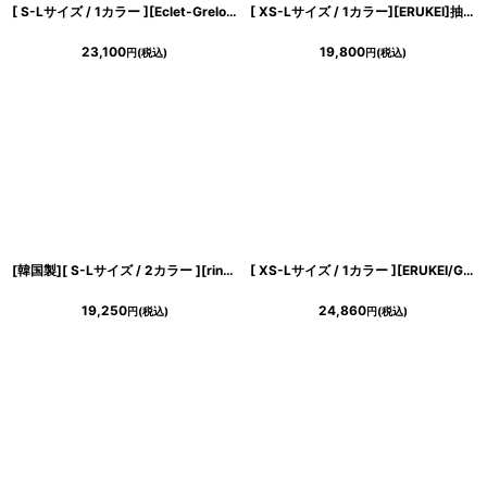
[ S-Lサイズ / 1カラー ][Eclet-Grelot by RiNFARRE]ホワイト・
サテン
・ドレー
[ XS-Lサイズ / 1カラー][ERUKEI]抽象柄・プリント・
23,100
19,800
円
(税込)
円
(税込)
[韓国製][ S-Lサイズ / 2カラー ][rinfarre]シンプル・シャイニー・
サテン
生地・
[ XS-Lサイズ / 1カラー ][ERUKEI/GINZA COUTURE]キャミソール・
19,250
24,860
円
(税込)
円
(税込)