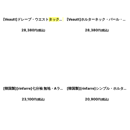
[Veautt]ドレープ・ウエスト
タック
・
サテン
・ファスナー・タイト・ミディアム
[Veautt]ホルターネック・パール・リボン・スカーフ・
28,380
28,380
円
(税込)
円
(税込)
[韓国製][rinfarre]七分袖 無地・Aライン・Vネック・フロント
タック
・マット
[韓国製][rinfarre]シンプル・ホルターネック・胸元クロス・・シャイニー・
サ
23,100
20,900
円
(税込)
円
(税込)