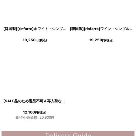
[韓国製][rinfarre]ホワイト・シンプル・無地・
サテン
生地 ・
タック
入り・ノース
[韓国製][rinfarre]ワイン・シンプル・
19,250
19,250
円
(税込)
円
(税込)
[SALE品のため返品不可＆再入荷なしの現品限り][韓国製][rinfarre]シンプル・ドレープ・マット
12,100
円
(税込)
希望小売価格
:
20,900
円