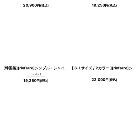
絞り込む
20,900
19,250
円
(税込)
円
(税込)
[韓国製][rinfarre]シンプル・シャイニー・
サテン
生地・ノースリーブ・
タック
[ S-Lサイズ / 2カラー ][rinfarre]シンプル・
・
22,000
円
(税込)
19,250
円
(税込)