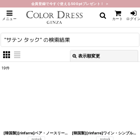
会員登録で今すぐ使える500ptプレゼント！ ＞
ホーム
>
"サテン タック"
の
検索結果
メニュー
カート
ログイ
"サテン タック"
の
検索結果
表示順変更
閉じる
19
件
商品数1000点以上から探す
:
表示数
:
在庫あり
並び順
:
[韓国製][rinfarre]ベア・ノースリーブ・シャイニー・
サテン
・
タック
・セクシー
[韓国製][rinfarre]ワイン・シンプル・無地・