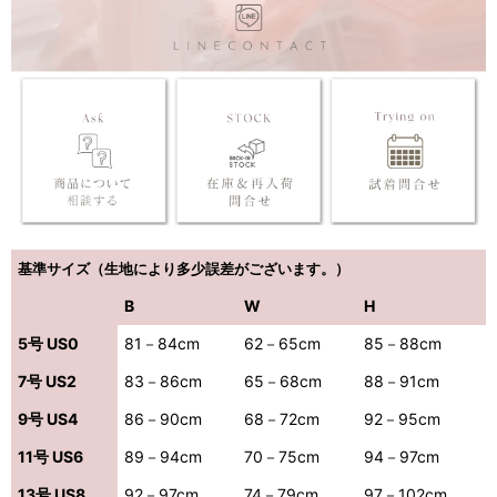
基準サイズ（生地により多少誤差がございます。）
B
W
H
5号 US0
81－84cm
62－65cm
85－88cm
7号 US2
83－86cm
65－68cm
88－91cm
9号 US4
86－90cm
68－72cm
92－95cm
11号 US6
89－94cm
70－75cm
94－97cm
13号 US8
92－97cm
74－79cm
97－102cm