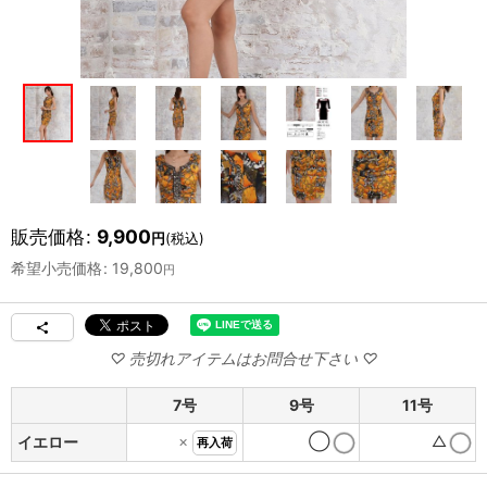
販売価格
:
9,900
円
(税込)
希望小売価格
:
19,800
円
7号
9号
11号
×
◯
△
イエロー
再入荷