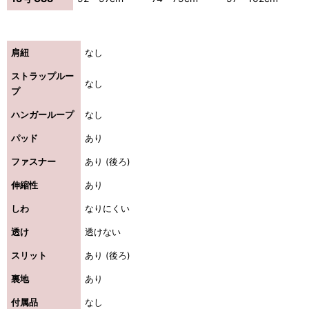
肩紐
なし
ストラップルー
なし
プ
ハンガーループ
なし
パッド
あり
ファスナー
あり (後ろ)
伸縮性
あり
しわ
なりにくい
透け
透けない
き立てる一着。
スリット
あり (後ろ)
裏地
あり
ンピース
付属品
なし