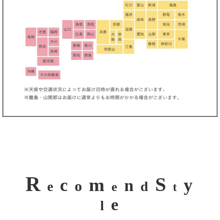
R
S
m
c
y
n
o
e
d
e
t
e
l