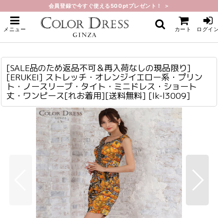
会員登録で今すぐ使える500ptプレゼント！ ＞
ホーム
>
ミニ・ショート
>
[SALE品のため返品不可＆再入荷なしの現品限り][ERUKEI] ストレッチ・オレン
メニュー
カート
ログイ
ジイエロー系・プリント・ノースリーブ・タイト・ミニドレス・ショート丈・ワ
ンピース[れお着用][送料無料]
[SALE品のため返品不可＆再入荷なしの現品限り][ERUKEI] ストレッチ・オレンジイエロー系・プリント・ノースリーブ・タイト・ミニドレス・ショート丈・ワンピース[れお着用][送料無料]
lk-l3009
[SALE品のため返品不可＆再入荷なしの現品限り]
[ERUKEI] ストレッチ・オレンジイエロー系・プリン
ト・ノースリーブ・タイト・ミニドレス・ショート
丈・ワンピース[れお着用][送料無料]
[
lk-l3009
]