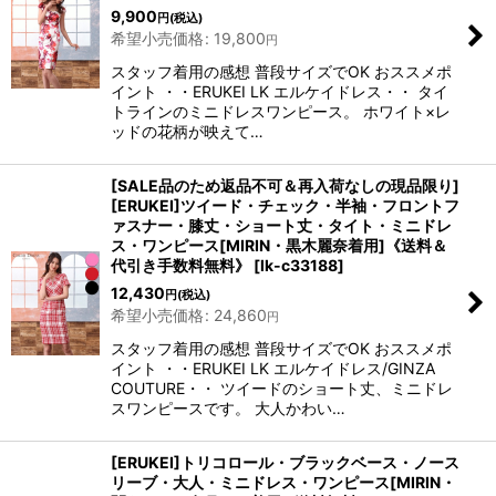
9,900
円
(税込)
希望小売価格
:
19,800
円
スタッフ着用の感想 普段サイズでOK おススメポ
イント ・・ERUKEI LK エルケイドレス・・ タイ
トラインのミニドレスワンピース。 ホワイト×レ
ッドの花柄が映えて…
[SALE品のため返品不可＆再入荷なしの現品限り]
[ERUKEI]ツイード・チェック・半袖・フロントフ
ァスナー・膝丈・ショート丈・タイト・ミニドレ
ス・ワンピース[MIRIN・黒木麗奈着用]《送料＆
代引き手数料無料》
[
lk-c33188
]
12,430
円
(税込)
希望小売価格
:
24,860
円
スタッフ着用の感想 普段サイズでOK おススメポ
イント ・・ERUKEI LK エルケイドレス/GINZA
COUTURE・・ ツイードのショート丈、ミニドレ
スワンピースです。 大人かわい…
[ERUKEI]トリコロール・ブラックベース・ノース
リーブ・大人・ミニドレス・ワンピース[MIRIN・