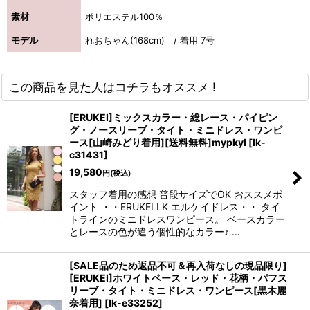
素材
ポリエステル100％
浴びながら、自分らしく、美しく。-
モデル
れおちゃん(168cm) / 着用 7号
クワンピース
この商品を見た人はコチラもオススメ !
日常にある。エレガンスをひとさじー
[ERUKEI]ミックスカラー・総レース・パイピン
シルエット。 夏の視線を独り占めする「夏の主役ラップロングドレス」
グ・ノースリーブ・タイト・ミニドレス・ワンピ
ース[山崎みどり着用][送料無料]mypkyl
[
lk-
c31431
]
19,580
円
(税込)
スタッフ着用の感想 普段サイズでOK おススメポ
イント ・・ERUKEI LK エルケイドレス・・ タイ
トラインのミニドレスワンピース。 ベースカラー
とレースの色が違う個性的なカラー♪ …
[SALE品のため返品不可＆再入荷なしの現品限り]
[ERUKEI]ホワイトベース・レッド・花柄・パフス
リーブ・タイト・ミニドレス・ワンピース[黒木麗
奈着用]
[
lk-e33252
]