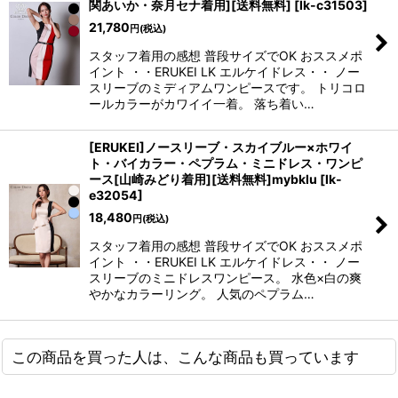
関あいか・奈月セナ着用][送料無料]
[
lk-c31503
]
21,780
円
(税込)
スタッフ着用の感想 普段サイズでOK おススメポ
イント ・・ERUKEI LK エルケイドレス・・ ノー
スリーブのミディアムワンピースです。 トリコロ
ールカラーがカワイイ一着。 落ち着い…
[ERUKEI]ノースリーブ・スカイブルー×ホワイ
ト・バイカラー・ペプラム・ミニドレス・ワンピ
ース[山崎みどり着用][送料無料]mybklu
[
lk-
e32054
]
18,480
円
(税込)
スタッフ着用の感想 普段サイズでOK おススメポ
イント ・・ERUKEI LK エルケイドレス・・ ノー
スリーブのミニドレスワンピース。 水色×白の爽
やかなカラーリング。 人気のペプラム…
この商品を買った人は、こんな商品も買っています