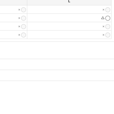
L
×
×
×
△
×
×
×
×