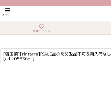
ホーム
>
ミディアム
>
[韓国製][rinfarre][SALE品のため返品不可＆再入
メニュー
新作アイテム
[韓国製][rinfarre][SALE品のため返品不可＆再入荷なしの現品限り]シンプル・無地・ベア・ストレッチ・タイト・ミディアムドレス・ワンピース[MIRIN着用][送料無料]
cd-k05836et
[韓国製][rinfarre][SALE品のため返品不可＆
[
cd-k05836et
]