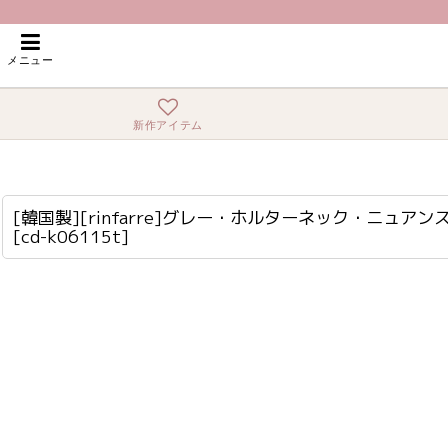
ホーム
>
ロング・マキシ
>
[韓国製][rinfarre]グレー・ホルターネック・ニ
メニュー
新作アイテム
[韓国製][rinfarre]グレー・ホルターネック・ニュアンス柄・胸元プリーツ・シフォン・Aライン・ノースリーブ・ロングドレス・ワンピース[[黒木麗奈着用]][送料無料]
cd-k06115t
[韓国製][rinfarre]グレー・ホルターネック・ニ
[
cd-k06115t
]