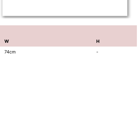
W
H
74cm
-