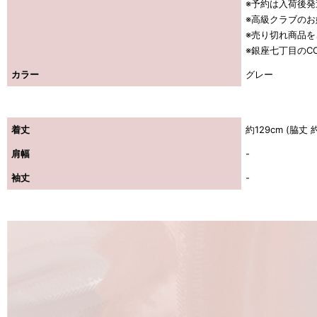
※予約は入荷後
※高級クラブの
※売り切れ商品
※銀座七丁目のCO
カラー
グレー
着丈
約129cm (脇丈 
肩幅
-
袖丈
-