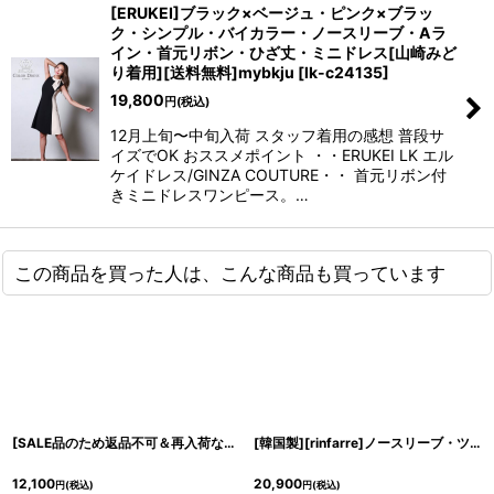
[ERUKEI]ブラック×ベージュ・ピンク×ブラッ
ク・シンプル・バイカラー・ノースリーブ・Aラ
イン・首元リボン・ひざ丈・ミニドレス[山崎みど
り着用][送料無料]mybkju
[
lk-c24135
]
19,800
円
(税込)
12月上旬〜中旬入荷 スタッフ着用の感想 普段サ
イズでOK おススメポイント ・・ERUKEI LK エル
ケイドレス/GINZA COUTURE・・ 首元リボン付
きミニドレスワンピース。…
この商品を買った人は、こんな商品も買っています
[SALE品のため返品不可＆再入荷なしの現品限り][韓国製][rinfarre]サテン・無地・シンプルデザイン・ノースリーブ・胸元ドレープ・タイト・ミディアム・ひざ下・ワンピース・ドレス[山崎みどり・黒木麗奈着用]mygr
[韓国製][rinfarre]ノースリーブ・ツイード・ボタン付き・フリンジ・ストレッチ・タイト・ミディアムドレス・ワンピース[黒木麗奈着用][送料無料]
12,100
20,900
円
(税込)
円
(税込)