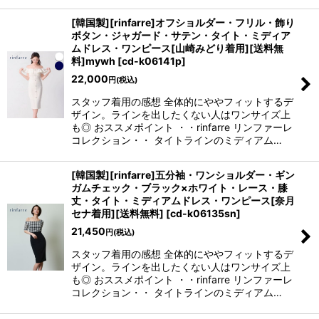
[韓国製][rinfarre]オフショルダー・フリル・飾り
ボタン・ジャガード・サテン・タイト・ミディア
ムドレス・ワンピース[山崎みどり着用][送料無
料]mywh
[
cd-k06141p
]
22,000
円
(税込)
スタッフ着用の感想 全体的にややフィットするデ
ザイン。ラインを出したくない人はワンサイズ上
も◎ おススメポイント ・・rinfarre リンファーレ
コレクション・・ タイトラインのミディアム…
[韓国製][rinfarre]五分袖・ワンショルダー・ギン
ガムチェック・ブラック×ホワイト・レース・膝
丈・タイト・ミディアムドレス・ワンピース[奈月
セナ着用][送料無料]
[
cd-k06135sn
]
21,450
円
(税込)
スタッフ着用の感想 全体的にややフィットするデ
ザイン。ラインを出したくない人はワンサイズ上
も◎ おススメポイント ・・rinfarre リンファーレ
コレクション・・ タイトラインのミディアム…