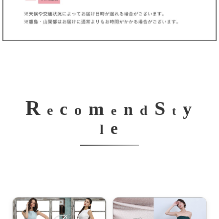
R
S
m
c
y
n
o
e
d
e
t
e
l