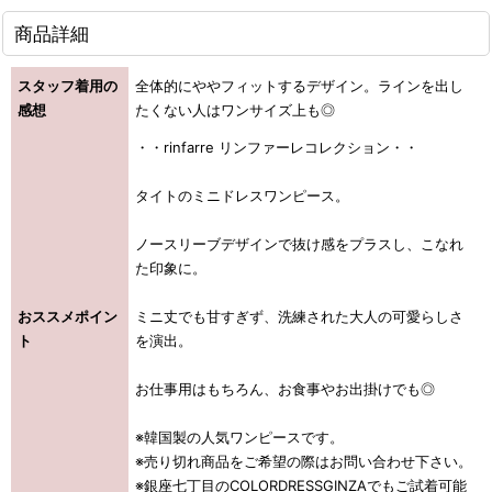
商品詳細
スタッフ着用の
全体的にややフィットするデザイン。ラインを出し
感想
たくない人はワンサイズ上も◎
・・rinfarre リンファーレコレクション・・
タイトのミニドレスワンピース。
ノースリーブデザインで抜け感をプラスし、こなれ
た印象に。
おススメポイン
ミニ丈でも甘すぎず、洗練された大人の可愛らしさ
ト
を演出。
お仕事用はもちろん、お食事やお出掛けでも◎
※韓国製の人気ワンピースです。
※売り切れ商品をご希望の際はお問い合わせ下さい。
※銀座七丁目のCOLORDRESSGINZAでもご試着可能