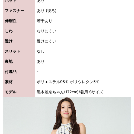
パッド
あり
ファスナー
あり (後ろ)
伸縮性
若干あり
しわ
なりにくい
透け
透けにくい
スリット
なし
裏地
あり
付属品
-
素材
ポリエステル95％ ポリウレタン5％
モデル
黒木麗奈ちゃん(172cm)/着用 Sサイズ