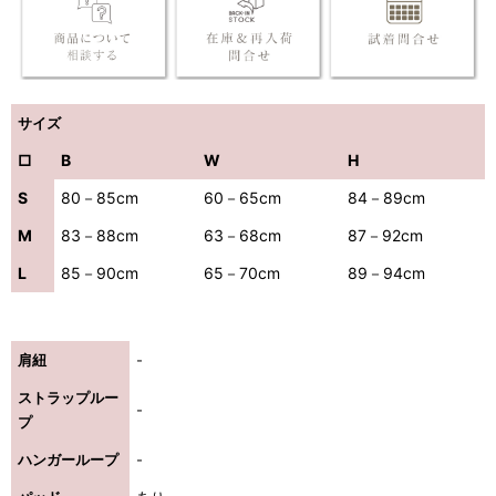
サイズ
□
B
W
H
S
80－85cm
60－65cm
84－89cm
M
83－88cm
63－68cm
87－92cm
L
85－90cm
65－70cm
89－94cm
肩紐
-
ストラップルー
-
プ
ハンガーループ
-