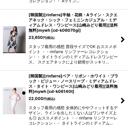
コレクション・・ Aライン…
[韓国製][rinfarre]半袖・花柄・Aライン・スクエ
アネック・シック・フェミニンカジュアル・ミデ
ィアムドレス・ワンピース[山崎みどり着用][送料
無料]mywh
[
cd-k06070gi
]
23,650
円
(税込)
スタッフ着用の感想 普段サイズでOK おススメポ
イント ・・rinfarre リンファーレコレクショ
ン・・ タイトラインのミディアムドレスワンピー
ス。 スクエアネックにより鎖骨がスッキリ…
[韓国製][rinfarre]ベア・リボン・ホワイト・ブラ
ック・ビジュー・ノースリーブ・ミディアムドレ
ス・タイト・ワンピース[山崎みどり着用][送料無
料]mywh
[
cd-k06140t
]
22,000
円
(税込)
スタッフ着用の感想 全体的にややフィットするデ
ザイン。ラインを出したくない人はワンサイズ上
も◎ おススメポイント ・・rinfarre リンファーレ
コレクション・・ タイトラインのミディアム…