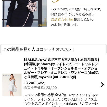
この商品を見た人はコチラもオススメ !
[SALE品のため返品不可＆再入荷なしの現品限り]
[韓国製][rinfarre]ホワイト×ブルー・トワルドジ
ュイ・トワル柄・オープンショルダー・オフショ
ルダー・フレア・ミニドレス・ワンピース[山崎み
どり着用]mywhlu
[
cd-k06118gi
]
13,200
円
(税込)
希望小売価格
:
23,100
円
スタッフ着用の感想 全体的にややフィットするデ
ザイン。ラインを出したくない人はワンサイズ上
も◎ おススメポイント ・・rinfarre リンファーレ