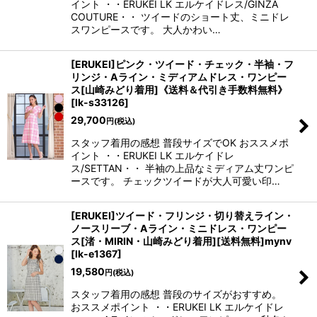
イント ・・ERUKEI LK エルケイドレス/GINZA
COUTURE・・ ツイードのショート丈、ミニドレ
スワンピースです。 大人かわい…
[ERUKEI]ピンク・ツイード・チェック・半袖・フ
リンジ・Aライン・ミディアムドレス・ワンピー
ス[山崎みどり着用]《送料＆代引き手数料無料》
[
lk-s33126
]
29,700
円
(税込)
スタッフ着用の感想 普段サイズでOK おススメポ
イント ・・ERUKEI LK エルケイドレ
ス/SETTAN・・ 半袖の上品なミディアム丈ワンピ
ースです。 チェックツイードが大人可愛い印…
[ERUKEI]ツイード・フリンジ・切り替えライン・
ノースリーブ・Aライン・ミニドレス・ワンピー
ス[渚・MIRIN・山崎みどり着用][送料無料]mynv
[
lk-e1367
]
19,580
円
(税込)
スタッフ着用の感想 普段のサイズがおすすめ。
おススメポイント ・・ERUKEI LK エルケイドレ