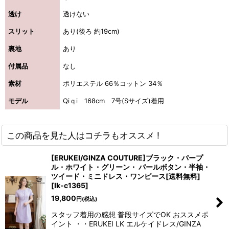
透け
透けない
スリット
あり(後ろ 約19cm)
裏地
あり
付属品
なし
素材
ポリエステル 66％コットン 34％
モデル
Qiｑi 168cm 7号(Sサイズ)着用
この商品を見た人はコチラもオススメ !
[ERUKEI/GINZA COUTURE]ブラック・パープ
ル・ホワイト・グリーン・ パールボタン・半袖・
ツイード・ミニドレス・ワンピース[送料無料]
[
lk-c1365
]
19,800
円
(税込)
スタッフ着用の感想 普段サイズでOK おススメポ
イント ・・ERUKEI LK エルケイドレス/GINZA