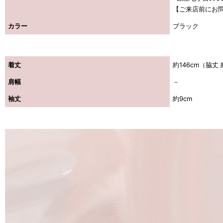
【ご来店前にお
カラー
ブラック
着丈
約146cm（脇丈 
肩幅
－
袖丈
約9cm