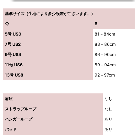
基準サイズ（生地により多少誤差がございます。）
◇
B
5号 US0
81－84cm
7号 US2
83－86cm
9号 US4
86－90cm
11号 US6
89－94cm
13号 US8
92－97cm
肩紐
なし
ストラップループ
なし
ハンガーループ
あり
パッド
あり