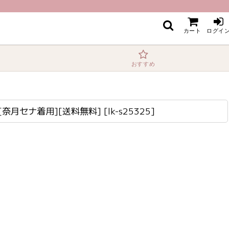
料]
カート
ログイ
おすすめ
奈月セナ着用][送料無料]
[
lk-s25325
]