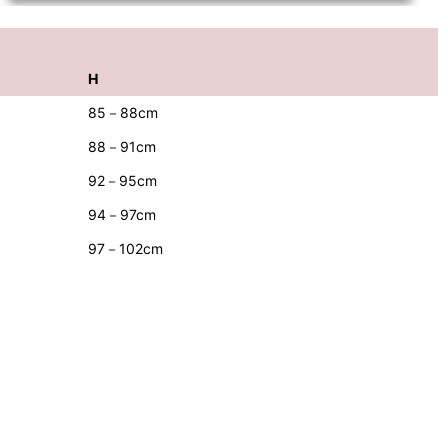
H
85－88cm
88－91cm
92－95cm
94－97cm
97－102cm