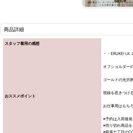
商品詳細
スタッフ着用の感想
・・ERUKEI L
オフショルダー
ゴールドの光沢
視線を惹きつけ
おススメポイント
お仕事用はもちろ
※予約は入荷後
※売り切れ商品
※銀座七丁目のCO