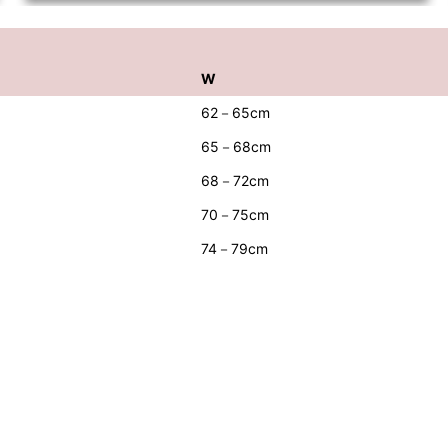
W
62－65cm
65－68cm
68－72cm
70－75cm
74－79cm