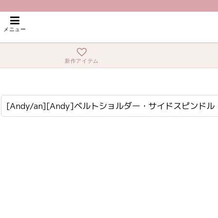
ホーム
>
ミニ・ショート
>
[Andy/an][Andy]ベルトショルダー・サイド
メニュー
新作アイテム
[Andy/an][Andy]ベルトショルダー・サイドスピンドル・ノースリーブ・フレア・ミニドレス・キャバドレス《送料＆代引き手数料無料》
an-ok2967
[Andy/an][Andy]ベルトショルダー・サイドス