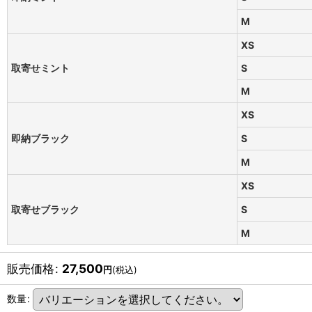
M
XS
取寄せミント
S
M
XS
即納ブラック
S
M
XS
取寄せブラック
S
M
販売価格
:
27,500
円
(税込)
数量
: