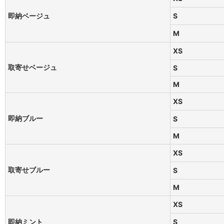
即納ベージュ
S
M
XS
取寄せベージュ
S
M
XS
即納ブルー
S
M
XS
取寄せブルー
S
M
XS
即納ミント
S