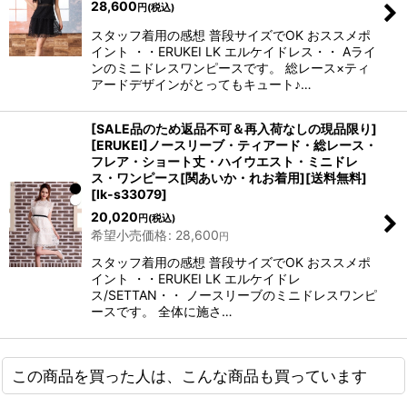
28,600
円
(税込)
スタッフ着用の感想 普段サイズでOK おススメポ
イント ・・ERUKEI LK エルケイドレス・・ Aライ
ンのミニドレスワンピースです。 総レース×ティ
アードデザインがとってもキュート♪…
[SALE品のため返品不可＆再入荷なしの現品限り]
[ERUKEI]ノースリーブ・ティアード・総レース・
フレア・ショート丈・ハイウエスト・ミニドレ
ス・ワンピース[関あいか・れお着用][送料無料]
[
lk-s33079
]
20,020
円
(税込)
希望小売価格
:
28,600
円
スタッフ着用の感想 普段サイズでOK おススメポ
イント ・・ERUKEI LK エルケイドレ
ス/SETTAN・・ ノースリーブのミニドレスワンピ
ースです。 全体に施さ…
この商品を買った人は、こんな商品も買っています