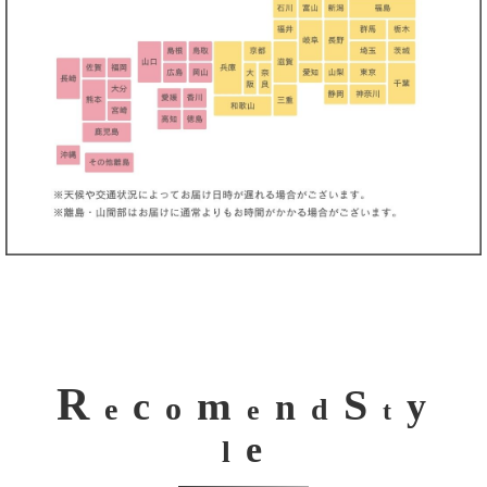
き立てる一着。
R
S
m
c
y
n
o
e
d
e
t
e
l
ンピース