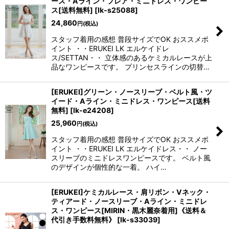
ース・Aライン・フレア・ミニドレス・ワンピー
ス[送料無料]
[
lk-s25088
]
24,860
円
(税込)
スタッフ着用の感想 普段サイズでOK おススメポ
イント ・・ERUKEI LK エルケイドレ
ス/SETTAN・・ 立体感のあるケミカルレースが上
品なワンピースです。 プリンセスラインの切替…
[ERUKEI]グリーン・ノースリーブ・ベルト風・ツ
イード・Aライン・ミニドレス・ワンピース[送料
無料]
[
lk-e24208
]
25,960
円
(税込)
スタッフ着用の感想 普段サイズでOK おススメポ
イント ・・ERUKEI LK エルケイドレス・・ ノー
スリーブのミニドレスワンピースです。 ベルト風
のデザインが個性的な一着。 ハイ…
[ERUKEI]ケミカルレース・肩リボン・Vネック・
ティアード・ノースリーブ・Aライン・ミニドレ
ス・ワンピース[MIRIN・黒木麗奈着用]《送料＆
代引き手数料無料》
[
lk-s33039
]