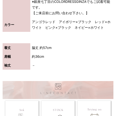
※銀座七丁目のCOLORDRESSGINZAでもご試着可能
です。
【ご来店前にお問い合わせ下さい。】
アンゴラレッド アイボリー×ブラック レッド×ホ
カラー
ワイト ピンク×ブラック ネイビー×ホワイト
着丈
脇丈 約57cm
肩幅
約36cm
袖丈
－