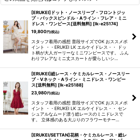
[ERUKEI]ドット・ノースリーブ・フロントジッ
プ・バックスピンドル・Aライン・フレア・ミニ
ドレス・ワンピース[送料無料]
[
lk-e25174
]
19,800
円
(税込)
スタッフ着用の感想 普段サイズでOK おススメポ
イント ・・ERUKEI LK エルケイドレス・・ ドッ
ト柄が大人ガーリーなミニワンピースです。 ふん
わりフレアなミニ丈スカートが愛らしいシ…
[ERUKEI]総レース・ケミカルレース・ノースリー
ブ・Vネック・Aライン・ミニドレス・ワンピー
ス[送料無料]
[
lk-e25188
]
23,980
円
(税込)
スタッフ着用の感想 普段サイズでOK おススメポ
イント ・・ERUKEI LK エルケイドレス・・ セン
シュアルなムード漂う総レースのミニドレスで
す。 立体感のある大ぶりのフラワーモチー…
[ERUKEI/SETTAN]花柄・ケミカルレース・総レ