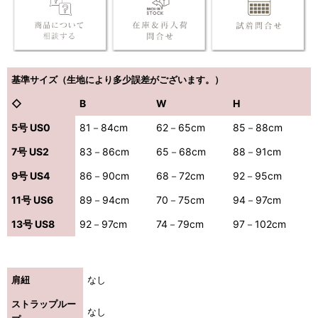
基準サイズ（生地により多少誤差がございます。）
◇
B
W
H
5号 US0
81－84cm
62－65cm
85－88cm
7号 US2
83－86cm
65－68cm
88－91cm
9号 US4
86－90cm
68－72cm
92－95cm
11号 US6
89－94cm
70－75cm
94－97cm
13号 US8
92－97cm
74－79cm
97－102cm
肩紐
なし
ストラップルー
なし