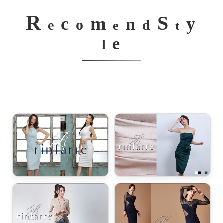
R
S
m
c
y
n
o
e
d
e
t
e
l