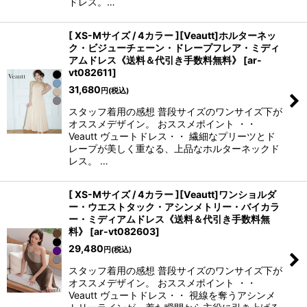
ドレス。…
[ XS-Mサイズ / 4カラー ][Veautt]ホルターネッ
ク・ビジューチェーン・ドレープフレア・ミディ
アムドレス《送料＆代引き手数料無料》
[
ar-
vt082611
]
31,680
円
(税込)
スタッフ着用の感想 普段サイズのワンサイズ下が
オススメデザイン。 おススメポイント ・・
Veautt ヴュートドレス・・ 繊細なプリーツとド
レープが美しく重なる、上品なホルターネックド
レス。 …
[ XS-Mサイズ / 4カラー ][Veautt]ワンショルダ
ー・ウエストタック・アシンメトリー・バイカラ
ー・ミディアムドレス《送料＆代引き手数料無
料》
[
ar-vt082603
]
29,480
円
(税込)
スタッフ着用の感想 普段サイズのワンサイズ下が
オススメデザイン。 おススメポイント ・・
Veautt ヴュートドレス・・ 視線を奪うアシンメ