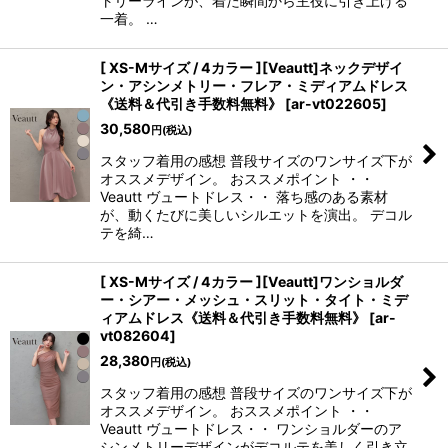
トリーラインが、着た瞬間から主役に引き上げる
一着。 …
[ XS-Mサイズ / 4カラー ][Veautt]ネックデザイ
ン・アシンメトリー・フレア・ミディアムドレス
《送料＆代引き手数料無料》
[
ar-vt022605
]
30,580
円
(税込)
スタッフ着用の感想 普段サイズのワンサイズ下が
オススメデザイン。 おススメポイント ・・
Veautt ヴュートドレス・・ 落ち感のある素材
が、動くたびに美しいシルエットを演出。 デコル
テを綺…
[ XS-Mサイズ / 4カラー ][Veautt]ワンショルダ
ー・シアー・メッシュ・スリット・タイト・ミデ
ィアムドレス《送料＆代引き手数料無料》
[
ar-
vt082604
]
28,380
円
(税込)
スタッフ着用の感想 普段サイズのワンサイズ下が
オススメデザイン。 おススメポイント ・・
Veautt ヴュートドレス・・ ワンショルダーのア
シンメトリーデザインがデコルテを美しく引き立