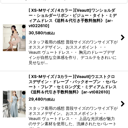
[ XS-Mサイズ / 4カラー ][Veautt]ワンショルダ
ー・ショルダーリボン・ビジュー・タイト・ミデ
ィアムドレス《送料＆代引き手数料無料》
[
ar-
vt022610
]
30,580
円
(税込)
スタッフ着用の感想 普段サイズのワンサイズ下が
オススメデザイン。 おススメポイント ・・
Veautt ヴュートドレス・・ 胸元のドレープデザ
インが自然な立体感を作り、デコルテをきれいに
見せなが…
[ XS-Mサイズ / 3カラー ][Veautt]ウエストクロ
スデザイン・ドレープ・バックオープン ・セパレ
ート・フレア・セミロング丈・ミディアムドレス
《送料＆代引き手数料無料》
[
ar-vt082610
]
29,480
円
(税込)
スタッフ着用の感想 普段サイズのワンサイズ下が
オススメデザイン。 おススメポイント ・・
Veautt ヴュートドレス・・ 上品な光沢感が魅力
のサテン素材を使用した、洗練されたセパレート