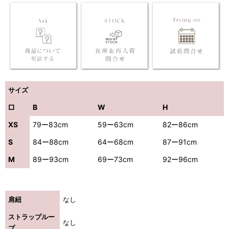
サイズ
□
B
W
H
XS
79ー83cm
59ー63cm
82ー86cm
S
84ー88cm
64ー68cm
87ー91cm
M
89ー93cm
69ー73cm
92ー96cm
肩紐
なし
ストラップルー
なし
プ