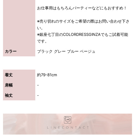
お仕事用はもちろんパーティーなどにもおすすめ！
浴びながら、自分らしく、美しく。-
※売り切れのサイズをご希望の際はお問い合わせ下さ
い。
クワンピース
※銀座七丁目のCOLORDRESSGINZAでもご試着可能
です。
日常にある。エレガンスをひとさじー
カラー
ブラック グレー ブルー ベージュ
シルエット。 夏の視線を独り占めする「夏の主役ラップロングドレス」
着丈
約79-81cm
肩幅
-
袖丈
-