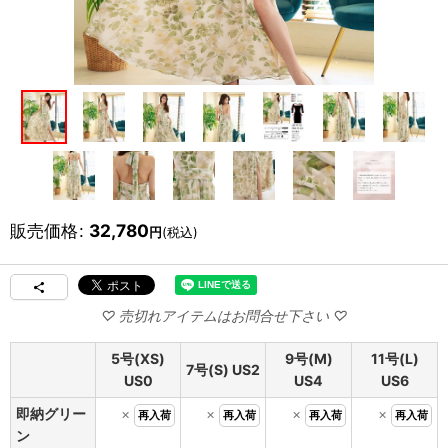
販売価格
:
32,780
円
(税込)
5号(XS)
9号(M)
11号(L)
7号(S) US2
US0
US4
US6
即納グリー
×
×
×
×
再入荷
再入荷
再入荷
再入荷
ン