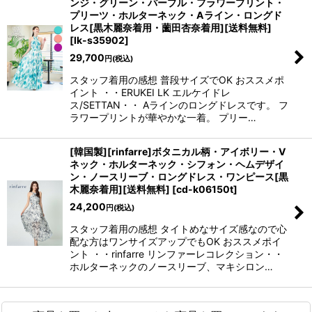
ンジ・グリーン・パープル・フラワープリント・
プリーツ・ホルターネック・Aライン・ロングド
レス[黒木麗奈着用・薗田杏奈着用][送料無料]
[
lk-s35902
]
29,700
円
(税込)
スタッフ着用の感想 普段サイズでOK おススメポ
イント ・・ERUKEI LK エルケイドレ
ス/SETTAN・・ Aラインのロングドレスです。 フ
ラワープリントが華やかな一着。 プリー…
[韓国製][rinfarre]ボタニカル柄・アイボリー・V
ネック・ホルターネック・シフォン・ヘムデザイ
ン・ノースリーブ・ロングドレス・ワンピース[黒
木麗奈着用][送料無料]
[
cd-k06150t
]
24,200
円
(税込)
スタッフ着用の感想 タイトめなサイズ感なので心
配な方はワンサイズアップでもOK おススメポイ
ント ・・rinfarre リンファーレコレクション・・
ホルターネックのノースリーブ、マキシロン…