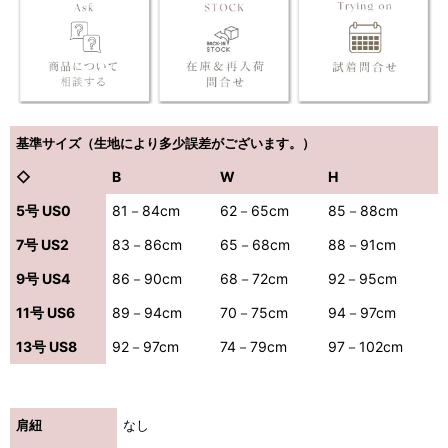
基準サイズ（生地により多少誤差がございます。）
◇
B
W
H
5号 US0
81－84cm
62－65cm
85－88cm
7号 US2
83－86cm
65－68cm
88－91cm
9号 US4
86－90cm
68－72cm
92－95cm
11号 US6
89－94cm
70－75cm
94－97cm
13号 US8
92－97cm
74－79cm
97－102cm
肩紐
なし