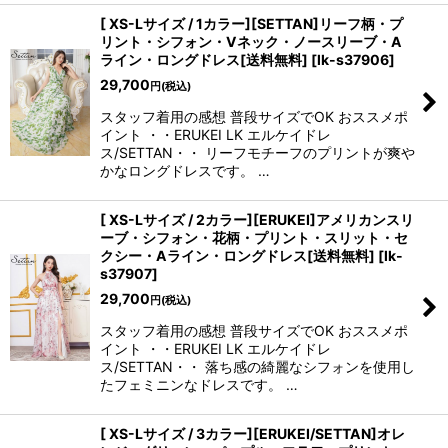
[ XS-Lサイズ / 1カラー][SETTAN]リーフ柄・プ
リント・シフォン・Vネック・ノースリーブ・A
ライン・ロングドレス[送料無料]
[
lk-s37906
]
29,700
円
(税込)
スタッフ着用の感想 普段サイズでOK おススメポ
イント ・・ERUKEI LK エルケイドレ
ス/SETTAN・・ リーフモチーフのプリントが爽や
かなロングドレスです。 …
[ XS-Lサイズ / 2カラー][ERUKEI]アメリカンスリ
ーブ・シフォン・花柄・プリント・スリット・セ
クシー・Aライン・ロングドレス[送料無料]
[
lk-
s37907
]
29,700
円
(税込)
スタッフ着用の感想 普段サイズでOK おススメポ
イント ・・ERUKEI LK エルケイドレ
ス/SETTAN・・ 落ち感の綺麗なシフォンを使用し
たフェミニンなドレスです。 …
[ XS-Lサイズ / 3カラー][ERUKEI/SETTAN]オレ