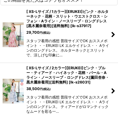
[ XS-Lサイズ / 1カラー][ERUKEI]ピンク・ホルタ
ーネック・花柄・スリット・ウエストクロス・シ
フォン・Aライン・ノースリーブ・ロングドレス
[黒木麗奈着用][送料無料]
[
lk-s37917
]
29,700
円
(税込)
スタッフ着用の感想 普段サイズでOK おススメポ
イント ・・ERUKEI LK エルケイドレス・・ Aライ
ンのロングドレス。 ホルターネックとスリット
で、涼しげな印象に…
[ XS-Lサイズ / 2カラー][ERUKEI]ピンク・ブル
ー・ティアード・ハイネック・花柄・パール・A
ライン・ノースリーブ・ロングドレス[薗田杏奈・
黒木麗奈着用][送料無料]
[
lk-s26031
]
38,500
円
(税込)
スタッフ着用の感想 普段サイズでOK おススメポ
イント ・・ERUKEI LK エルケイドレス・・ Aライ
ンのロングドレス。 ティアードがロマンティック
なムードを彩る一…