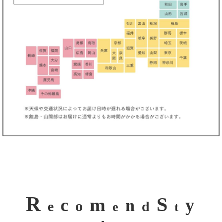
R
S
m
c
y
n
o
e
d
e
t