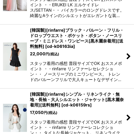
イント ・・ERUKEI LK エルケイドレ
ス/SETTAN・・ バイカラーのロングドレスです。
綺麗なAラインのシルエットがエレガントな装…
[韓国製][rinfarre]ブラック・バルーン・フリル・
ドロップウエスト・ポケット・ボタン・ノースリ
ーブ・ミニドレス・ワンピース[黒木麗奈着用][送
料無料]
[
cd-k06163ia
]
22,000
円
(税込)
スタッフ着用の感想 普段サイズでOK おススメポ
イント ・・rinfarre リンファーレセレクショ
ン・・ ノースリーブのミニワンピース。 トレン
ドのバルーンフリルで大人キュートなデザイン…
[韓国製][rinfarre]シンプル・リネンライク・無
地・長袖・大人シルエット・ジャケット[黒木麗奈
着用][送料無料]
[
cd-k06159rs
]
17,050
円
(税込)
スタッフ着用の感想 普段サイズでOK おススメポ
イント ・・rinfarre リンファーレコレクショ
ン・・ タイトな長袖ジャケット。 リネンライク