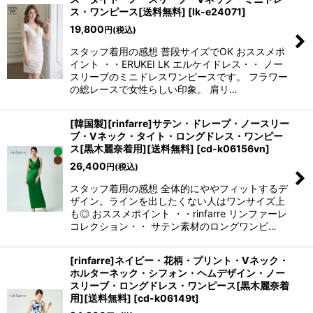
ス・ワンピース[送料無料]
[
lk-e24071
]
19,800
円
(税込)
スタッフ着用の感想 普段サイズでOK おススメポ
イント ・・ERUKEI LK エルケイドレス・・ ノー
スリーブのミニドレスワンピースです。 フラワー
の総レースで女性らしい印象。 肩リ…
[韓国製][rinfarre]サテン・ドレープ・ノースリー
ブ・Vネック・タイト・ロングドレス・ワンピー
ス[黒木麗奈着用][送料無料]
[
cd-k06156vn
]
26,400
円
(税込)
スタッフ着用の感想 全体的にややフィットするデ
ザイン。ラインを出したくない人はワンサイズ上
も◎ おススメポイント ・・rinfarre リンファーレ
コレクション・・ サテン素材のロングワンピ…
[rinfarre]ネイビー・花柄・プリント・Vネック・
ホルターネック・シフォン・ヘムデザイン・ノー
スリーブ・ロングドレス・ワンピース[黒木麗奈着
用][送料無料]
[
cd-k06149t
]