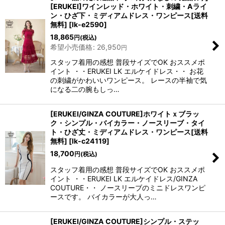
[ERUKEI]ワインレッド・ホワイト・刺繍・Aライ
ン・ひざ下・ミディアムドレス・ワンピース[送料
無料]
[
lk-e2590
]
18,865
円
(税込)
希望小売価格
:
26,950
円
スタッフ着用の感想 普段サイズでOK おススメポ
イント ・・ERUKEI LK エルケイドレス・・ お花
の刺繍がかわいいワンピース。 レースの半袖で気
になる二の腕もしっ…
[ERUKEI/GINZA COUTURE]ホワイトｘブラッ
ク・シンプル・バイカラー・ノースリーブ・タイ
ト・ひざ丈・ミディアムドレス・ワンピース[送料
無料]
[
lk-c24119
]
18,700
円
(税込)
スタッフ着用の感想 普段サイズでOK おススメポ
イント ・・ERUKEI LK エルケイドレス/GINZA
COUTURE・・ ノースリーブのミニドレスワンピ
ースです。 バイカラーが大人っ…
[ERUKEI/GINZA COUTURE]シンプル・ステッ