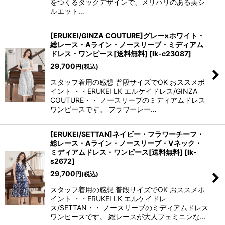
をつくるタックデザインで、メリハリのある美シ
ルエット…
[ERUKEI/GINZA COUTURE]グレー×ホワイト・
総レース・Aライン・ノースリーブ・ミディアム
ドレス・ワンピース[送料無料]
[
lk-c23087
]
29,700
円
(税込)
スタッフ着用の感想 普段サイズでOK おススメポ
イント ・・ERUKEI LK エルケイドレス/GINZA
COUTURE・・ ノースリーブのミディアムドレス
ワンピースです。 フラワーレー…
[ERUKEI/SETTAN]ネイビー・フラワーチーフ・
総レース・Aライン・ノースリーブ・Vネック・
ミディアムドレス・ワンピース[送料無料]
[
lk-
s2672
]
29,700
円
(税込)
スタッフ着用の感想 普段サイズでOK おススメポ
イント ・・ERUKEI LK エルケイドレ
ス/SETTAN・・ ノースリーブのミディアムドレス
ワンピースです。 総レースが大人フェミニンな…