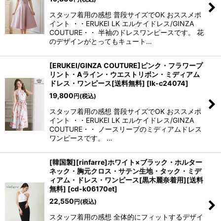
スタッフ着用の感想 普段サイズでOK おススメポ
イント ・・ERUKEI LK エルケイドレス/GINZA
浴びながら、自分らしく、美しく。-
COUTURE・・ 半袖のドレスワンピースです。 花
のデザインがとってもキュート…
クワンピース
[ERUKEI/GINZA COUTURE]ピンク・フラワープ
日常にある。エレガンスをひとさじー
リント・Aライン・ウエストリボン・ミディアム
ドレス・ワンピース[送料無料]
[
lk-c24074
]
シルエット。 夏の視線を独り占めする「夏の主役ラップロングドレス」
19,800
円
(税込)
スタッフ着用の感想 普段サイズでOK おススメポ
イント ・・ERUKEI LK エルケイドレス/GINZA
COUTURE・・ ノースリーブのミディアムドレス
ワンピースです。 …
[韓国製][rinfarre]ホワイト×ブラック・ホルター
ネック・胸元クロス・サテン生地・タック・ミデ
ィアム・ドレス・ワンピース[黒木麗奈着用][送料
無料]
[
cd-k06170et
]
22,550
円
(税込)
スタッフ着用の感想 全体的にフィットするデザイ