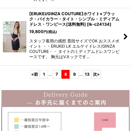
[ERUKEI/GINZA COUTURE]ホワイト×ブラッ
ク・バイカラー・タイト・シンプル・ミディアム
ドレス・ワンピース[送料無料]
[
lk-c24134
]
19,800
円
(税込)
スタッフ着用の感想 普段サイズでOK おススメポ
イント ・・ERUKEI LK エルケイドレス/GINZA
COUTURE・・ タイトのミディアムドレスワンピ
ースです。 胸元はVネックです…
«
前
1
...
7
8
9
...
13
次
»