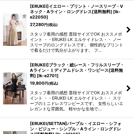
[ERUKEI]イエロー・プリント・ノースリーブ・V
ネック・Aライン・ロングドレス[送料無料]
[
lk-
e22050
]
27,280
円
(税込)
スタッフ着用の感想 普段サイズでOK おススメポ
イント ・・ERUKEI LK エルケイドレス・・ ノー
スリーブのロングドレスです。 個性的なプリント
で着るだけで気分が上がります。 フ…
[ERUKEI]ブラック・総レース・フリルスリーブ・
Aライン・ミディアムドレス・ワンピース[送料無
料]
[
lk-e2701
]
19,800
円
(税込)
スタッフ着用の感想 普段サイズでOK おススメポ
イント ・・ERUKEI LK エルケイドレス・・ スリ
ーブのミニドレスワンピースです。 女性らしいエ
レガントな雰囲気。 軽やかな生地で…
[ERUKEI/SETTAN]パープル・イエロー・シフォ
ン・ビジュー・シンプル・Aライン・ロングドレ