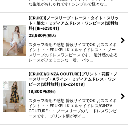
な生地がおしゃれです♪ シンプルで様々な…
[ERUKEI]ノースリーブ・レース・タイト・スリッ
ト・膝丈・ミディアムドレス・ワンピース[送料無
料]
[
lk-e23041
]
23,980
円
(税込)
スタッフ着用の感想 普段サイズでOK おススメポ
イント ・・ERUKEI LK エルケイドレス・・ ノー
スリーブのドレスワンピースです。 透け感のある
レースがフェミニンな一着。 バッ…
[ERUKEI/GINZA COUTURE]プリント・花柄・ノ
ースリーブ・Aライン・ミディアムドレス・ワン
ピース[送料無料]
[
lk-c24019
]
19,800
円
(税込)
スタッフ着用の感想 普段サイズでOK おススメポ
イント ・・ERUKEI LK エルケイドレス/GINZA
COUTURE・・ ノースリーブのミニドレスワンピ
ースです。 プリント柄がポイ…