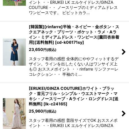
イント ・・ERUKEI LK エルケイドレス/GINZA
COUTURE・・ ノースリーブのミディアムドレス
ワンピースです。 ビビットカラ…
[韓国製][rinfarre]半袖・ネイビー・金ボタン・ス
クエアネック・プリーツ・ポケット・ラメ・Aラ
イン・ミディアムドレス・ワンピース[薗田杏奈着
用][送料無料]
[
cd-k06171sy
]
23,650
円
(税込)
スタッフ着用の感想 全体的にややフィットするデ
ザイン。ラインを出したくない人はワンサイズ上
も◎ おススメポイント ・・rinfarre リンファーレ
コレクション・・ 半袖のミ…
[ERUKEI/GINZA COUTURE]ホワイト・ブラッ
ク・首元フリル・シンプル・ウエストマーク・マ
キシ・ノースリーブ・Aライン・ロングドレス[送
料無料]
[
lk-c24165
]
25,960
円
(税込)
スタッフ着用の感想 普段サイズでOK おススメポ
イント ・・ERUKEI LK エルケイドレス/GINZA