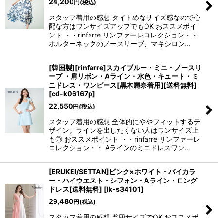
24,200
円
(税込)
スタッフ着用の感想 タイトめなサイズ感なので心
配な方はワンサイズアップでもOK おススメポイ
ント ・・rinfarre リンファーレコレクション・・
ホルターネックのノースリーブ、マキシロン…
[韓国製][rinfarre]スカイブルー・ミニ・ノースリ
ーブ ・肩リボン・Aライン・水色・キュート・ミ
ニドレス・ワンピース[黒木麗奈着用][送料無料]
[
cd-k06167p
]
22,550
円
(税込)
スタッフ着用の感想 全体的にややフィットするデ
ザイン。ラインを出したくない人はワンサイズ上
も◎ おススメポイント ・・rinfarre リンファーレ
コレクション・・ Aラインのミニドレスワン…
[ERUKEI/SETTAN]ピンク×ホワイト・バイカラ
ー・ハイウエスト・シフォン・Aライン・ロング
ドレス[送料無料]
[
lk-s34101
]
29,480
円
(税込)
スタッフ着用の感想 普段サイズでOK おススメポ