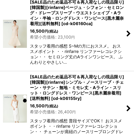
[SALE品のため返品不可＆再入荷なしの現品限り]
[韓国製][rinfarre]ベージュ・シフォン・セミロン
グ・ドレープスリーブ・ウエストシェイプ・Aラ
イン・半袖・ロングドレス・ワンピース[黒木麗奈
着用][送料無料]
[
cd-k06160ca
]
16,500
円
(税込)
希望小売価格
:
23,100
円
スタッフ着用の感想 S~Mの方におススメ。 おス
スメポイント ・・rinfarre リンファーレコレクシ
ョン・・ セミロング丈のAラインワンピース。 ふ
んわりとやさしい…
[SALE品のため返品不可＆再入荷なしの現品限り]
[韓国製][rinfarre]シンプル・ノースリーブ・チェ
ーン・サテン・無地・ミモレ丈・Aライン・スリ
ット・ロングドレス・ワンピース[黒木麗奈着用]
[送料無料]
[
cd-k06155ry
]
16,500
円
(税込)
希望小売価格
:
26,400
円
スタッフ着用の感想 普段サイズでOK！ おススメ
ポイント ・・rinfarre リンファーレコレクショ
ン・・ チェーンが肩紐のノースリーブロングドレ