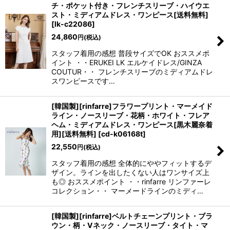
チ・ポケット付き・フレンチスリーブ・ハイウエ
スト・ミディアムドレス・ワンピース[送料無料]
[
lk-c22086
]
24,860
円
(税込)
スタッフ着用の感想 普段サイズでOK おススメポ
イント ・・ERUKEI LK エルケイドレス/GINZA
COUTUR・・ フレンチスリーブのミディアムドレ
スワンピースです…
[韓国製][rinfarre]フラワープリント・マーメイド
ライン・ノースリーブ・花柄・ホワイト・フレア
ヘム・ミディアムドレス・ワンピース[黒木麗奈着
用][送料無料]
[
cd-k06168t
]
22,550
円
(税込)
スタッフ着用の感想 全体的にややフィットするデ
ザイン。ラインを出したくない人はワンサイズ上
も◎ おススメポイント ・・rinfarre リンファーレ
コレクション・・ マーメードラインのミディ…
[韓国製][rinfarre]ベルトチェーンプリント・ブラ
ウン・柄・Vネック・ノースリーブ・タイト・マ