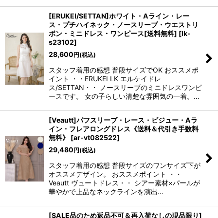
[ERUKEI/SETTAN]ホワイト・Aライン・レー
ス・プチハイネック・ノースリーブ・ウエストリ
ボン・ミニドレス・ワンピース[送料無料]
[
lk-
s23102
]
28,600
円
(税込)
スタッフ着用の感想 普段サイズでOK おススメポ
イント ・・ERUKEI LK エルケイドレ
ス/SETTAN・・ ノースリーブのミニドレスワンピ
ースです。 女の子らしい清楚な雰囲気の一着。…
[Veautt]パフスリーブ・レース・ビジュー・Aラ
イン・フレアロングドレス《送料＆代引き手数料
無料》
[
ar-vt082522
]
29,480
円
(税込)
スタッフ着用の感想 普段サイズのワンサイズ下が
オススメデザイン。 おススメポイント ・・
Veautt ヴュートドレス・・ シアー素材×パールが
華やかで上品なネックラインを演出…
[SALE品のため返品不可＆再入荷なしの現品限り]