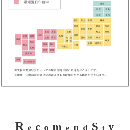
R
S
m
c
y
n
o
e
d
e
t