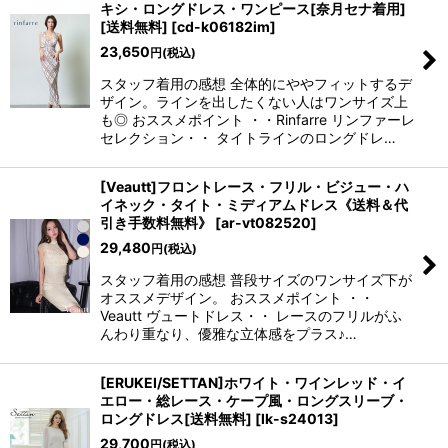
キシ・ロングドレス・ワンピース[奈月セナ着用]
[送料無料]
[
cd-k06182im
]
23,650
円
(税込)
スタッフ着用の感想 全体的にややフィットするデ
ザイン。ラインを出したくない人はワンサイズ上
も◎ おススメポイント ・・Rinfarre リンファーレ
セレクション・・ タイトラインのロングドレ…
[Veautt]フロントレース・フリル・ビジュー・ハ
イネック・タイト・ミディアムドレス《送料＆代
引き手数料無料》
[
ar-vt082520
]
29,480
円
(税込)
スタッフ着用の感想 普段サイズのワンサイズ下が
オススメデザイン。 おススメポイント ・・
Veautt ヴュートドレス・・ レースのフリルがふ
んわり重なり、優雅な立体感をプラス♪…
[ERUKEI/SETTAN]ホワイト・ワインレッド・イ
エロー・総レース・ケープ風・ロングスリーブ・
ロングドレス[送料無料]
[
lk-s24013
]
29,700
円
(税込)