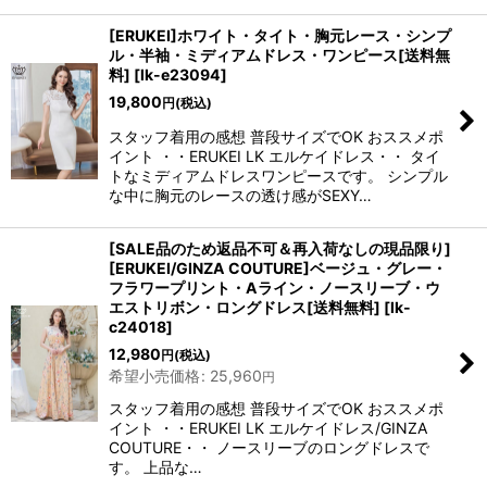
[ERUKEI]ホワイト・タイト・胸元レース・シンプ
ル・半袖・ミディアムドレス・ワンピース[送料無
料]
[
lk-e23094
]
19,800
円
(税込)
スタッフ着用の感想 普段サイズでOK おススメポ
イント ・・ERUKEI LK エルケイドレス・・ タイ
トなミディアムドレスワンピースです。 シンプル
な中に胸元のレースの透け感がSEXY…
[SALE品のため返品不可＆再入荷なしの現品限り]
[ERUKEI/GINZA COUTURE]ベージュ・グレー・
フラワープリント・Aライン・ノースリーブ・ウ
エストリボン・ロングドレス[送料無料]
[
lk-
c24018
]
12,980
円
(税込)
希望小売価格
:
25,960
円
スタッフ着用の感想 普段サイズでOK おススメポ
イント ・・ERUKEI LK エルケイドレス/GINZA
COUTURE・・ ノースリーブのロングドレスで
す。 上品な…