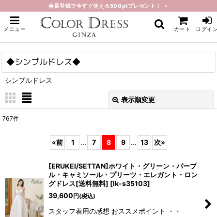
会員登録で今すぐ使える500ptプレゼント！ ＞
ホーム
>
◆シンプルドレス◆
メニュー
カート
ログイ
◆シンプルドレス◆
シンプルドレス
表示順変更
閉じる
767
件
表示数
:
«
前
1
...
7
8
9
...
13
次
»
在庫あり
[ERUKEI/SETTAN]ホワイト・グリーン・パープ
並び順
:
ル・キャミソール・プリーツ・エレガント・ロン
グドレス[送料無料]
[
lk-s35103
]
39,600
円
(税込)
絞り込む
スタッフ着用の感想 おススメポイント ・・