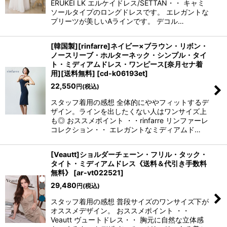
ERUKEI LK エルケイドレス/SETTAN・・ キャミ
ソールタイプのロングドレスです。 エレガントな
プリーツが美しいAラインです。 デコル…
[韓国製][rinfarre]ネイビー×ブラウン・リボン・
ノースリーブ・ホルターネック・シンプル・タイ
ト・ミディアムドレス・ワンピース[奈月セナ着
用][送料無料]
[
cd-k06193et
]
22,550
円
(税込)
スタッフ着用の感想 全体的にややフィットするデ
ザイン。ラインを出したくない人はワンサイズ上
も◎ おススメポイント ・・rinfarre リンファーレ
コレクション・・ エレガントなミディアムド…
[Veautt]ショルダーチェーン・フリル・タック・
タイト・ミディアムドレス《送料＆代引き手数料
無料》
[
ar-vt022521
]
29,480
円
(税込)
スタッフ着用の感想 普段サイズのワンサイズ下が
オススメデザイン。 おススメポイント ・・
Veautt ヴュートドレス・・ 胸元に自然な立体感