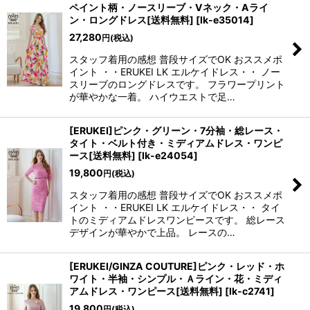
ペイント柄・ノースリーブ・Vネック・Aライ
ン・ロングドレス[送料無料]
[
lk-e35014
]
27,280
円
(税込)
スタッフ着用の感想 普段サイズでOK おススメポ
イント ・・ERUKEI LK エルケイドレス・・ ノー
スリーブのロングドレスです。 フラワープリント
が華やかな一着。 ハイウエストで足…
[ERUKEI]ピンク・グリーン・7分袖・総レース・
タイト・ベルト付き・ミディアムドレス・ワンピ
ース[送料無料]
[
lk-e24054
]
19,800
円
(税込)
スタッフ着用の感想 普段サイズでOK おススメポ
イント ・・ERUKEI LK エルケイドレス・・ タイ
トのミディアムドレスワンピースです。 総レース
デザインが華やかで上品。 レースの…
き立てる一着。
[ERUKEI/GINZA COUTURE]ピンク・レッド・ホ
ワイト・半袖・シンプル・Ａライン・花・ミディ
アムドレス・ワンピース[送料無料]
[
lk-c2741
]
ンピース
19,800
円
(税込)