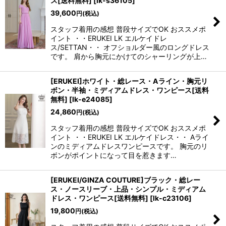
ス[送料無料]
[
lk-s36105
]
39,600
円
(税込)
スタッフ着用の感想 普段サイズでOK おススメポ
イント ・・ERUKEI LK エルケイドレ
ス/SETTAN・・ オフショルダー風のロングドレス
です。 肩から胸元にかけてのシャーリングが上…
[ERUKEI]ホワイト・総レース・Aライン・胸元リ
ボン・半袖・ミディアムドレス・ワンピース[送料
無料]
[
lk-e24085
]
24,860
円
(税込)
スタッフ着用の感想 普段サイズでOK おススメポ
イント ・・ERUKEI LK エルケイドレス・・ Aライ
ンのミディアムドレスワンピースです。 胸元のリ
ボンがポイントになって目を惹きます…
[ERUKEI/GINZA COUTURE]ブラック・総レー
ス・ノースリーブ・上品・シンプル・ミディアム
ドレス・ワンピース[送料無料]
[
lk-c23106
]
19,800
円
(税込)