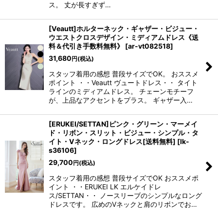
ス。 丈が長すぎず…
[Veautt]ホルターネック・ギャザー・ビジュー・
ウエストクロスデザイン・ミディアムドレス《送
料＆代引き手数料無料》
[
ar-vt082518
]
31,680
円
(税込)
スタッフ着用の感想 普段サイズでOK。 おススメ
ポイント ・・Veautt ヴュートドレス・・ タイト
ラインのミディアムドレス。 チェーンモチーフ
が、上品なアクセントをプラス。 ギャザー入…
[ERUKEI/SETTAN]ピンク・グリーン・マーメイ
ド・リボン・スリット・ビジュー・シンプル・タ
イト・Vネック・ロングドレス[送料無料]
[
lk-
s36106
]
29,700
円
(税込)
スタッフ着用の感想 普段サイズでOK おススメポ
イント ・・ERUKEI LK エルケイドレ
ス/SETTAN・・ ノースリーブのシンプルなロング
ドレスです。 広めのVネックと肩のリボンでお…