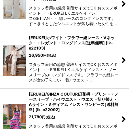
スタッフ着用の感想 普段サイズでOK おススメポ
イント ・・ERUKEI LK エルケイドレ
ス/SETTAN・・ 総レースのロングドレスです。
すっきりとしたシルエットが落ち着いた女性を…
[ERUKEI]ホワイト・フラワー総レース・Vネッ
ク・エレガント・ロングドレス[送料無料]
[
lk-
e22103
]
26,950
円
(税込)
スタッフ着用の感想 普段サイズでOK おススメポ
イント ・・ERUKEI LK エルケイドレス・・ ノー
スリーブのロングドレスです。 フラワーの総レー
スが女の子らしい一着♪ ウエスト…
[ERUKEI/GINZA COUTURE]花柄・プリント・ノ
ースリーブ・ハイウエスト・ウエスト切り替え・
Aライン・ミディアムドレス・ワンピース[送料無
料]
[
lk-c22092
]
21,780
円
(税込)
スタッフ着用の感想 普段サイズでOK おススメポ