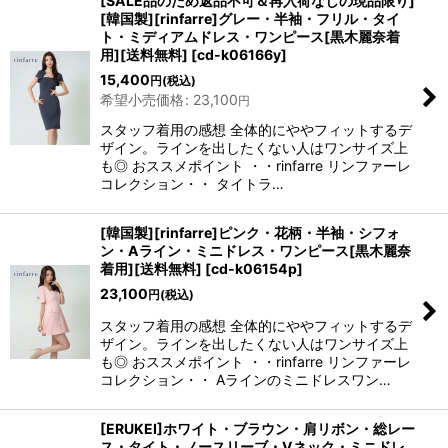
[SALE品のため返品不可＆再入荷なしの現品限り]
[韓国製][rinfarre]グレー・半袖・フリル・タイ
ト・ミディアムドレス・ワンピース[黒木麗奈着
用][送料無料]
[
cd-k06166y
]
15,400
円
(税込)
希望小売価格
:
23,100
円
スタッフ着用の感想 全体的にややフィットするデ
ザイン。ラインを出したくない人はワンサイズ上
も◎ おススメポイント ・・rinfarre リンファーレ
コレクション・・ タイトラ…
[韓国製][rinfarre]ピンク・花柄・半袖・シフォ
ン・Aライン・ミニドレス・ワンピース[黒木麗奈
着用][送料無料]
[
cd-k06154p
]
23,100
円
(税込)
スタッフ着用の感想 全体的にややフィットするデ
ザイン。ラインを出したくない人はワンサイズ上
も◎ おススメポイント ・・rinfarre リンファーレ
コレクション・・ Aラインのミニドレスワン…
[ERUKEI]ホワイト・ブラウン・肩リボン・総レー
ス・タイト・ノースリーブ・Vネック・ミニドレ