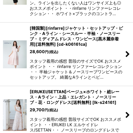
ン。ラインを出したくない人はワンサイズ上も◎
おススメポイント ・・rinfarre リンファーレコレ
クション・・ ホワイト×ブラックのコントラ…
[韓国製][rinfarre]ジャケット・セットアップ・ピ
ンク・Aライン・シースルー・半袖・ノースリー
ブ・ミディアムドレス・ワンピース[黒木麗奈着
用][送料無料]
[
cd-k06161ca
]
28,600
円
(税込)
スタッフ着用の感想 普段のサイズでOK おススメ
ポイント ・・ rinfarre リンファーレコレクション
・・ 半袖ジャケット＆ノースリーブワンピースの
セットアップ。 綺麗なAラインとベビ…
[ERUKEI/SETTAN]ベージュ×ホワイト・総レー
ス・Aライン・上品・エレガント・ノースリー
ブ・花・ロングドレス[送料無料]
[
lk-s24161
]
29,700
円
(税込)
スタッフ着用の感想 普段サイズでOK おススメポ
イント ・・ERUKEI LK エルケイドレ
ス/SETTAN・・ ノースリーブのロングドレスで