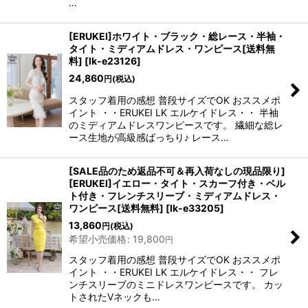
…
[ERUKEI]ホワイト・ブラック・総レース・半袖・
タイト・ミディアムドレス・ワンピース[送料無
料]
[
lk-e23126
]
24,860
円
(税込)
スタッフ着用の感想 普段サイズでOK おススメポ
イント ・・ERUKEI LK エルケイドレス・・ 半袖
のミディアムドレスワンピースです。 繊細な総レ
ース生地が高級感ばっちり♪ レース…
[SALE品のため返品不可＆再入荷なしの現品限り]
[ERUKEI]イエロー・タイト・スカーフ付き・ベル
ト付き・フレンチスリーブ・ミディアムドレス・
ワンピース[送料無料]
[
lk-e33205
]
13,860
円
(税込)
希望小売価格
:
19,800
円
スタッフ着用の感想 普段サイズでOK おススメポ
イント ・・ERUKEI LK エルケイドレス・・ フレ
ンチスリーブのミニドレスワンピースです。 カッ
トされたVネックも…