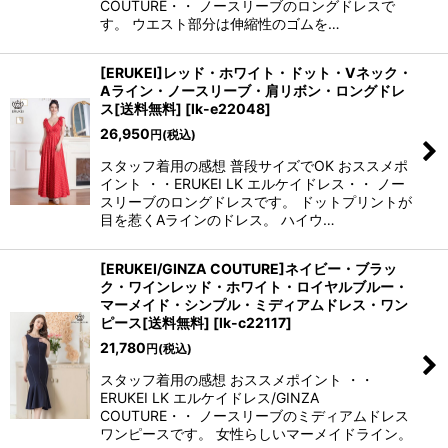
COUTURE・・ ノースリーブのロングドレスで
す。 ウエスト部分は伸縮性のゴムを…
[ERUKEI]レッド・ホワイト・ドット・Vネック・
Aライン・ノースリーブ・肩リボン・ロングドレ
ス[送料無料]
[
lk-e22048
]
26,950
円
(税込)
スタッフ着用の感想 普段サイズでOK おススメポ
イント ・・ERUKEI LK エルケイドレス・・ ノー
スリーブのロングドレスです。 ドットプリントが
目を惹くAラインのドレス。 ハイウ…
[ERUKEI/GINZA COUTURE]ネイビー・ブラッ
ク・ワインレッド・ホワイト・ロイヤルブルー・
マーメイド・シンプル・ミディアムドレス・ワン
ピース[送料無料]
[
lk-c22117
]
21,780
円
(税込)
スタッフ着用の感想 おススメポイント ・・
ERUKEI LK エルケイドレス/GINZA
COUTURE・・ ノースリーブのミディアムドレス
ワンピースです。 女性らしいマーメイドライン。