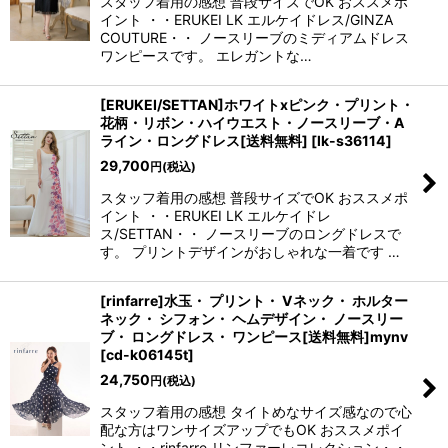
スタッフ着用の感想 普段サイズでOK おススメポ
イント ・・ERUKEI LK エルケイドレス/GINZA
COUTURE・・ ノースリーブのミディアムドレス
ワンピースです。 エレガントな…
[ERUKEI/SETTAN]ホワイトxピンク・プリント・
花柄・リボン・ハイウエスト・ノースリーブ・A
ライン・ロングドレス[送料無料]
[
lk-s36114
]
29,700
円
(税込)
スタッフ着用の感想 普段サイズでOK おススメポ
イント ・・ERUKEI LK エルケイドレ
ス/SETTAN・・ ノースリーブのロングドレスで
す。 プリントデザインがおしゃれな一着です …
[rinfarre]水玉・ プリント・ Vネック・ ホルター
ネック・ シフォン・ ヘムデザイン・ ノースリー
ブ・ ロングドレス・ ワンピース[送料無料]mynv
[
cd-k06145t
]
24,750
円
(税込)
スタッフ着用の感想 タイトめなサイズ感なので心
配な方はワンサイズアップでもOK おススメポイ
ント ・・rinfarre リンファーレコレクション・・