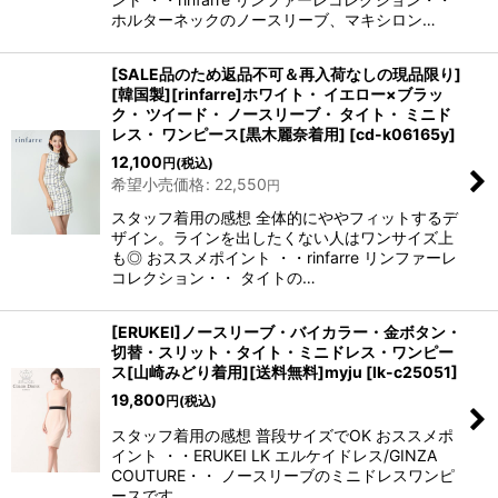
ホルターネックのノースリーブ、マキシロン…
[SALE品のため返品不可＆再入荷なしの現品限り]
[韓国製][rinfarre]ホワイト・ イエロー×ブラッ
ク・ ツイード・ ノースリーブ・ タイト・ ミニド
レス・ ワンピース[黒木麗奈着用]
[
cd-k06165y
]
12,100
円
(税込)
希望小売価格
:
22,550
円
スタッフ着用の感想 全体的にややフィットするデ
ザイン。ラインを出したくない人はワンサイズ上
も◎ おススメポイント ・・rinfarre リンファーレ
コレクション・・ タイトの…
[ERUKEI]ノースリーブ・バイカラー・金ボタン・
切替・スリット・タイト・ミニドレス・ワンピー
ス[山崎みどり着用][送料無料]myju
[
lk-c25051
]
19,800
円
(税込)
スタッフ着用の感想 普段サイズでOK おススメポ
イント ・・ERUKEI LK エルケイドレス/GINZA
COUTURE・・ ノースリーブのミニドレスワンピ
ースです。 …