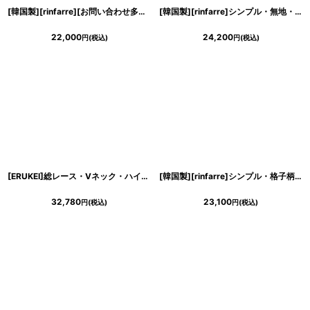
[韓国製][rinfarre][お問い合わせ多数!!再入荷]レッド・無地・シンプル・ハイネック・背中開き・ノースリーブ・タイト・ロングドレス [山崎みどり着用]《送料＆代引き手数料無料》my
[韓国製][rinfarre]シンプル・無地・オーガンジー・バックリボン・背中開き・ノースリーブ・マーメイド・ロングドレス[山崎みどり着用]《送料＆代引き手数料無料》myall
22,000
24,200
円
(税込)
円
(税込)
[ERUKEI]総レース・Vネック・ハイウエスト・フリル・Aライン・ノースリーブ・ロングドレス[山崎みどり着用]《送料＆代引き手数料無料》mybkwh
[韓国製][rinfarre]シンプル・格子柄×立体生地・ラメ・エレガント・ノースリーブ・マーメイド・ロングドレス[山崎みどり・MIRIN着用]《送料＆代引き手数料無料》myrd
32,780
23,100
円
(税込)
円
(税込)