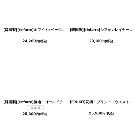
[韓国製][rinfarre]ホワイト×ベージュ・総レース・裾シースルー・ストレッチ・七分袖・ロングドレス[山崎みどり着用]《送料＆代引き手数料無料》my
[韓国製][rinfarre]シフォンレイヤード・ワイン・シンプル・無地・ストレッチ・オープンショルダー・ホルターネック・長袖・タイト・ロングドレス[れお着用]《送料＆代引き手数料無料》
24,200
23,100
円
(税込)
円
(税込)
[韓国製][rinfarre]無地・ゴールドチェーン・シフォンスリーブ・長袖・マーメイドライン・ロングドレス[山崎みどり着用]《送料＆代引き手数料無料》mynv
[ERUKEI]花柄・プリント・ウエストリボン・サテン・ハートカット・フリルスリーブ・Aライン・ロングドレス[黒木麗奈・関あいか着用]《送料＆代引き手数料無料》
25,960
円
(税込)
25,300
円
(税込)