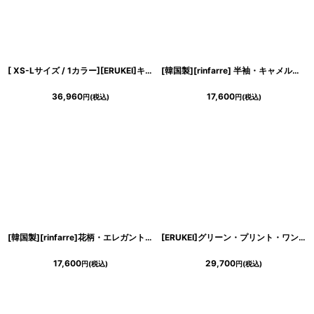
[ XS-Lサイズ / 1カラー][ERUKEI]キャミソール・ラインストーン・刺繍・レース・エレガント・Aライン・ロングドレス[奈月セナ着用]《送料＆代引き手数料無料》
[韓国製][rinfarre] 半袖・キャメル・花柄・エレガント・Vネック・カシュクール・半袖・マキシ・ロングドレス・ラップワンピース [山崎みどり着用][送料無料]mycm
36,960
17,600
円
(税込)
円
(税込)
[韓国製][rinfarre]花柄・エレガント・ブラック・Vネック・カシュクール・七分袖・マキシ・ロングドレス・ラップ・ワンピース[薗田杏奈着用][送料無料]
[ERUKEI]グリーン・プリント・ワンショルダー・プリーツ・エレガント・ロングドレス[送料無料]
17,600
29,700
円
(税込)
円
(税込)