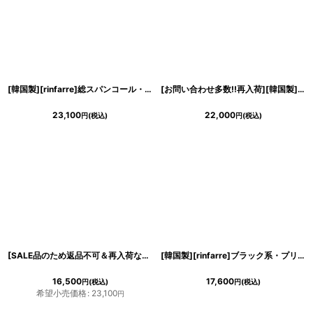
[韓国製][rinfarre]総スパンコール・デザイン刺繍・ハートカット・裾シースルー・マーメイドライン・ロングドレス[黒木麗奈着用]《送料＆代引き手数料無料》
[お問い合わせ多数!!再入荷][韓国製][rinfarre] [山崎みどり着用][姉ageha]アイボリー・スカーフ柄プリント・バックルポイント・Vネック・ノースリーブ・タイト・マキシ・ロングドレス・ワンピース《送料＆代引き手数料無料》
23,100
22,000
円
(税込)
円
(税込)
[SALE品のため返品不可＆再入荷なしの現品限り][韓国製][rinfarre]アイボリー・ベージュ・ホルターネック・オフショルダー・リボン付き・シンプル・大人・マキシワンピース・ロングドレス[山崎みどり着用]myju
[韓国製][rinfarre]ブラック系・プリント・格子柄・カシュクール・七分袖 ・マキシ・ロングドレス・ラップワンピース[れお着用][送料無料]
16,500
17,600
円
(税込)
円
(税込)
希望小売価格
:
23,100
円