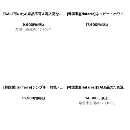
[SALE品のため返品不可＆再入荷なしの現品限り][韓国製][rinfarre]ブラック・フリル・半袖・チェリー・さくらんぼ・プリント・Vネック・カシュクール・マキシ・ロングドレス・ラップ・ワンピース[MIRIN着用][送料無料]
[韓国製][rinfarre]ネイビー・ホワイト花柄・プリント・Vネック・カシュクール・七分袖・マキシ・ロングドレス・ラップワンピース[山崎みどり着用][送料無料]my
9,900
17,600
円
(税込)
円
(税込)
希望小売価格
:
17,600
円
[韓国製][rinfarre]シンプル・無地・Vネック・カシュクール・フリルスリーブ・半袖・マキシ・ミディアムドレス・ワンピース[MIRIN着用]
[韓国製][rinfarre][SALE品のため返品不可＆再入荷なしの現品限り]シンプル・サテン生地・胸元カット・背中開き・ストレッチ・ハイネック・ノースリーブ・ロングドレス[MIRIN・れお着用]
16,500
14,300
円
(税込)
円
(税込)
希望小売価格
:
23,100
円