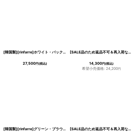
[韓国製][rinfarre]ホワイト・バックオープン・ホルタードレープネック・ノースリーブ・Aライン・ロングドレス・ワンピース[黒木麗奈着用][送料無料]
[SALE品のため返品不可＆再入荷なしの現品限り][韓国製][rinfarre]ゴールド・ シルバー・ オフショルダー・ スリット・ シンプル・ ラメ・ タイト・ ロングドレス・ ワンピース[奈月セナ着用]《送料＆代引き手数料無料》
27,500
14,300
円
(税込)
円
(税込)
希望小売価格
:
24,200
円
き立てる一着。
ンピース
[韓国製][rinfarre]グリーン・ブラウン・花柄・ボタニカル・Vネック・カシュクール・七分袖・マキシ・ロングドレス・ラップ・ワンピース[山崎みどり着用][送料無料]mygr
[SALE品のため返品不可＆再入荷なしの現品限り][韓国製][rinfarre]ブルー・パステル小花柄・Vネック・カシュクール・七分袖・マキシワンピ・ロングドレス・ラップワンピース[友崎まどか着用]