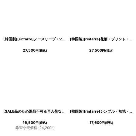
[韓国製][rinfarre]ノースリーブ・Vカット・花柄・ホワイト×グレー・Aライン・ロングドレス・ワンピース[黒木麗奈着用]《送料＆代引き手数料無料》
[韓国製][rinfarre]花柄・プリント・ノースリーブ・フレア・サテン調・ハートネック・エレガント・Aライン・ロングドレス・ワンピース[薗田杏奈着用][送料無料]
27,500
27,500
円
(税込)
円
(税込)
[SALE品のため返品不可＆再入荷なしの現品限り][韓国製][rinfarre]レモン柄・プリント・Vネック・ホルターネック・シフォン・ヘムデザイン・ノースリーブ・ロングドレス・ワンピース[薗田杏奈着用][送料無料]
[韓国製][rinfarre]シンプル・無地・Aライン・カシュクール・襟付き・五分袖・マキシ・ミディアムドレス・ワンピース[奈月セナ着用][送料無料]
16,500
17,600
円
(税込)
円
(税込)
希望小売価格
:
24,200
円