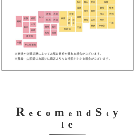
R
S
m
c
y
n
o
e
d
e
t
e
l