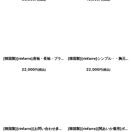
[韓国製][rinfarre]肩袖・長袖・ブラック・レース・スリット・シンプル・シースルー・ハイネック・セクシー・ロングドレス[MIRIN着用][送料無料]
[韓国製][rinfarre]シンプル・・胸元ドレープ・・無地・ノースリーブ・ストレッチ・大人・エレガント・マーメイドライン・ロングドレス[山崎みどり着用]《送料＆代引き手数料無料》my
22,000
22,000
円
(税込)
円
(税込)
[韓国製][rinfarre][お問い合わせ多数!!再入荷]総スパンコール・デザイン刺繍・ノースリーブ・タイト・ロングドレス[山崎みどり・MIRIN着用]《送料＆代引き手数料無料》mysl
[韓国製][rinfarre][関あいか着用]ボルドー・フロントファスナー・オフショルダー・セクシー・スリット・長袖・ロングドレス《送料＆代引き手数料無料》