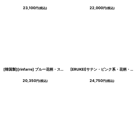
23,100
22,000
円
(税込)
円
(税込)
[韓国製][rinfarre] ブルー花柄・スタイリッシュ・オープンショルダー・マーメイド・マキシ・ロングドレス・ワンピース[山崎みどり着用][送料無料]
[ERUKEI]サテン・ピンク系・花柄・プリント・ノースリーブ・Aライン・ハイウエスト・ロングドレス[黒木麗奈着用]《送料＆代引き手数料無料》
20,350
24,750
円
(税込)
円
(税込)