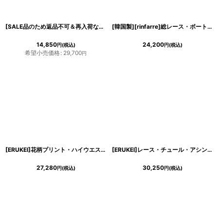
[SALE品のため返品不可＆再入荷なしの現品限り][ERUKEI]フリルポイント・Vネック・花柄・プリント・切り替え・ノースリーブ・Aライン・ハイウエスト・ロングドレス[山崎みどり・れお着用]《送料＆代引き手数料無料》 mybk
[韓国製][rinfarre]総レース・ボートネック・ハイウエスト・背中開き・長袖・Aライン・ロングドレス[山崎みどり着用]《送料＆代引き手数料無料》myall
14,850
24,200
円
(税込)
円
(税込)
希望小売価格
:
29,700
円
[ERUKEI]花柄プリント・ハイウエスト・Vネック・ノースリーブ・マキシ・ロングドレス・Aライン[れお着用]《送料＆代引き手数料無料》
[ERUKEI]レース・チュール・アシンメトリーデザイン・胸元Vカット・ノースリーブ・インナーミニ・ロングドレス[山崎みどり着用]《送料＆代引き手数料無料》 mypkwh
27,280
30,250
円
(税込)
円
(税込)