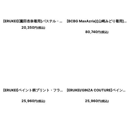
[ERUKEI][薗田杏奈着用]パステル・オーバーホワイトレース・ノースリーブ・Vネック・バックトレーン・ロングドレス[送料無料]
[BCBG MaxAzria][山崎みどり着用]ブラック系・ヴェルベットレース・ベージュ・胸元カット・長袖・タイト・ロングドレス・ワンピース《送料＆代引き手数料無料》
20,350
円
(税込)
80,740
円
(税込)
[ERUKEI]ペイント柄プリント・フラワー・Vネック・ノースリーブ・Aライン・マキシ丈・ロングドレス[MIRIN・れお着用]《送料＆代引き手数料無料》
[ERUKEI/GINZA COUTURE]ペイント柄・プリント・サテン・首元フリル・ウエストマーク・アメリカンスリーブ・マキシ・Aライン・ロングドレス[送料無料]
25,960
25,960
円
(税込)
円
(税込)