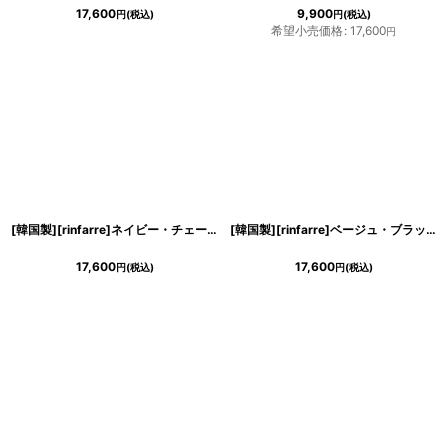
17,600
9,900
円
(税込)
円
(税込)
希望小売価格
:
17,600
円
浴びながら、自分らしく、美しく。-
クワンピース
日常にある。エレガンスをひとさじー
シルエット。 夏の視線を独り占めする「夏の主役ラップロングドレス」
[韓国製][rinfarre]ネイビー・チェーン柄・スカーフプリント・七分袖・マキシ・ロングドレス・ラップワンピース[山崎みどり着用][送料無料]
[韓国製][rinfarre]ベージュ・ブラック・リーフ・ボタニカル・プリント・Vネック・カシュクール・七分袖・マキシ・ロングドレス ・ラップ・ワンピース[山崎みどり着用][送料無料]my
17,600
17,600
円
(税込)
円
(税込)