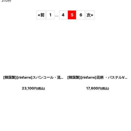
310
件
表示数
:
«
前
1
...
4
5
6
次
»
在庫あり
並び順
:
絞り込む
[韓国製][rinfarre]スパンコール・流星ライン・胸元カット・キャミソールマーメイド・ロングドレス[MIRIN着用]《送料＆代引き手数料無料》
[韓国製][rinfarre]花柄 ・パステルVネック・カシュクール・七分袖・マキシ・ロングドレス・ワンピース[MIRIN着用][送料無料]
23,100
17,600
円
(税込)
円
(税込)