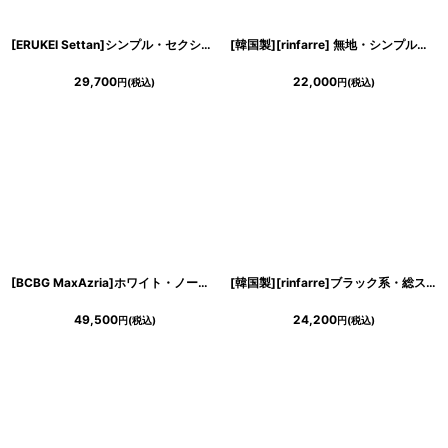
[ERUKEI Settan]シンプル・セクシー・フロント&サイドメッシュ・ライン模様・マーメイド・ロングドレス《送料＆代引き手数料無料》
[韓国製][rinfarre] 無地・シンプル・ポイントジュエリー・サイドスリット・ノースリーブ・タイト・ロングドレス[薗田杏奈・MIRIN着用]《送料＆代引き手数料無料》
29,700
22,000
円
(税込)
円
(税込)
[BCBG MaxAzria]ホワイト・ノースリーブ・バックスピンドル・シンプル・高級・ハイクラス・ロングドレス・ワンピース[山崎みどり着用]《送料＆代引き手数料無料》
[韓国製][rinfarre]ブラック系・総スパンコール・デザイン刺繍・アンティーク調・ノースリーブ・タイト・ロングドレス[MIRIN着用]《送料＆代引き手数料無料》
49,500
24,200
円
(税込)
円
(税込)