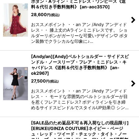
ボタン・Aライン・ミニドレス・ワンピース《送
料＆代引き手数料無料》
[
an-aoc3570
]
28,600
円
(税込)
おススメポイント ・・an アン /Andy アンディド
レス・・ 膝上丈のAラインミニドレスです。 ショ
ルダーリボンがガーリーな可愛いデザイン♡ ボタ
ン装飾でクラシカルな印象に♪…
[Andy/an][Andy]ベルトショルダー・サイドスピ
ンドル・ノースリーブ・フレア・ミニドレス・キ
ャバドレス《送料＆代引き手数料無料》
[
an-
ok2967
]
27,500
円
(税込)
おススメポイント ・・an アン /Andy アンディド
レス・・ モードな雰囲気のベルトショルダーが目
を惹くフレアミニドレス? ボディラインを引き締
めるサイドスピンドルでスタイルUP効果◎ シン…
[SALE品のため返品不可＆再入荷なしの現品限り]
[ERUKEI/GINZA COUTURE]ネイビー・ベージ
ュ・レッド・ツイード・チェック・タイト・ノー