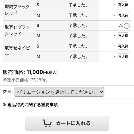
×
S
了承した。
再入荷
即納ブラック
レッド
×
M
了承した。
再入荷
S
了承した。
△
取寄せブラッ
クレッド
×
M
了承した。
再入荷
×
S
了承した。
再入荷
取寄せネイビ
ー
×
M
了承した。
再入荷
販売価格
:
11,000
円
(税込)
希望小売価格
:
27,280
円
数量
:
返品特約に関する重要事項