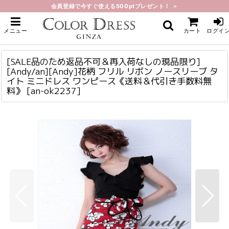
会員登録で今すぐ使える500ptプレゼント！ ＞
ホーム
>
ミニ・ショート
>
[SALE品のため返品不可＆再入荷なしの現品限り][Andy/an][Andy]花柄 フリル
メニュー
カート
ログイ
リボン ノースリーブ タイト ミニドレス ワンピース《送料＆代引き手数料無料》
[SALE品のため返品不可＆再入荷なしの現品限り][Andy/an][Andy]花柄 フリル リボン ノースリーブ タイト ミニドレス ワンピース《送料＆代引き手数料無料》
an-ok2237
[SALE品のため返品不可＆再入荷なしの現品限り]
[Andy/an][Andy]花柄 フリル リボン ノースリーブ タ
イト ミニドレス ワンピース《送料＆代引き手数料無
料》
[
an-ok2237
]