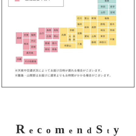
R
S
m
c
y
n
o
e
d
e
t