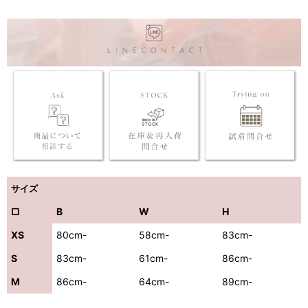
サイズ
□
B
W
H
XS
80cm-
58cm-
83cm-
S
83cm-
61cm-
86cm-
M
86cm-
64cm-
89cm-