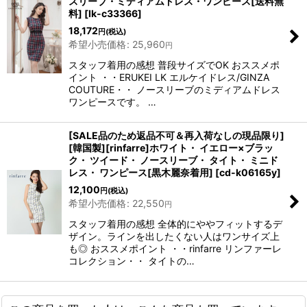
スリーブ・ミディアムドレス・ワンピース[送料無
料]
[
lk-c33366
]
18,172
円
(税込)
希望小売価格
:
25,960
円
スタッフ着用の感想 普段サイズでOK おススメポ
イント ・・ERUKEI LK エルケイドレス/GINZA
COUTURE・・ ノースリーブのミディアムドレス
ワンピースです。 …
[SALE品のため返品不可＆再入荷なしの現品限り]
[韓国製][rinfarre]ホワイト・ イエロー×ブラッ
ク・ ツイード・ ノースリーブ・ タイト・ ミニド
レス・ ワンピース[黒木麗奈着用]
[
cd-k06165y
]
12,100
円
(税込)
希望小売価格
:
22,550
円
スタッフ着用の感想 全体的にややフィットするデ
ザイン。ラインを出したくない人はワンサイズ上
も◎ おススメポイント ・・rinfarre リンファーレ
コレクション・・ タイトの…