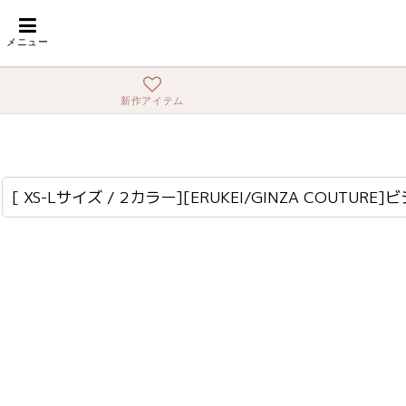
ホーム
>
ミディアム
>
[ XS-Lサイズ / 2カラー][ERUKEI/GINZA CO
メニュー
新作アイテム
[ XS-Lサイズ / 2カラー][ERUKEI/GINZA COUTURE]ビジューボタン・スリットネック・半袖・タイト・ミディアムドレス・ワンピース[送料無料]
lk-c25209
[ XS-Lサイズ / 2カラー][ERUKEI/GINZA 