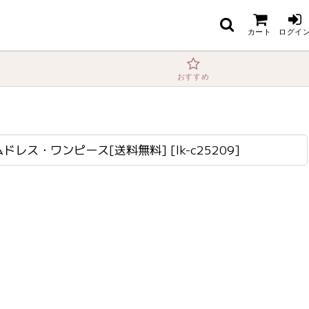
料]
カート
ログイ
おすすめ
ィアムドレス・ワンピース[送料無料]
[
lk-c25209
]