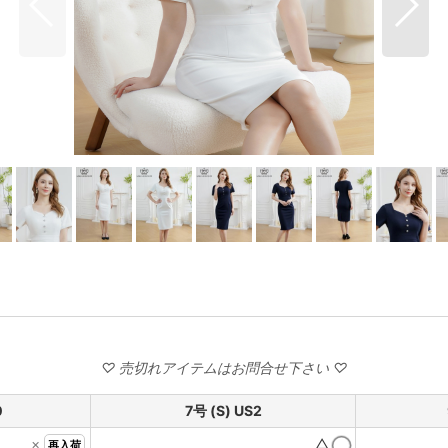
0
7号 (S) US2
×
△
再入荷