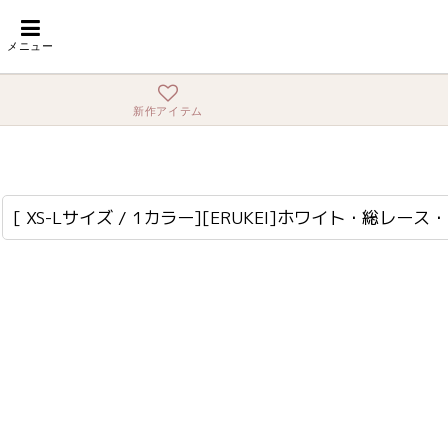
ホーム
>
ロング・マキシ
>
[ XS-Lサイズ / 1カラー][ERUKEI]ホワイト
メニュー
新作アイテム
[ XS-Lサイズ / 1カラー][ERUKEI]ホワイト・総レース・ハイネック・ノースリーブ・マーメイド・ロングドレス[薗田杏奈着用][送料無料]
lk-s26071
[ XS-Lサイズ / 1カラー][ERUKEI]ホワイト・