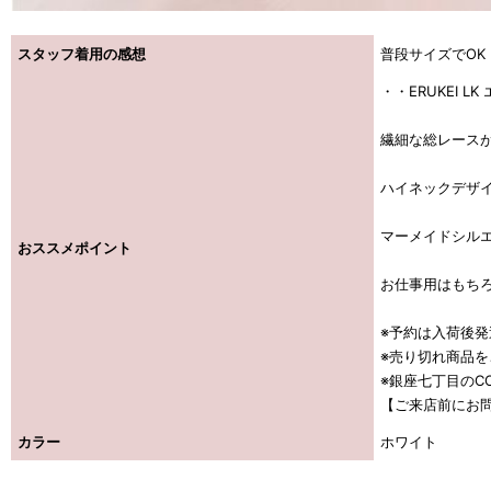
スタッフ着用の感想
普段サイズでOK
・・ERUKEI L
繊細な総レース
ハイネックデザ
マーメイドシル
おススメポイント
お仕事用はもち
※予約は入荷後
※売り切れ商品
※銀座七丁目のCO
【ご来店前にお
カラー
ホワイト