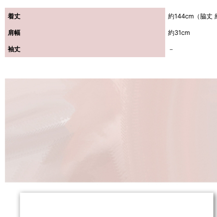
着丈
約144cm（脇丈 
肩幅
約31cm
袖丈
－