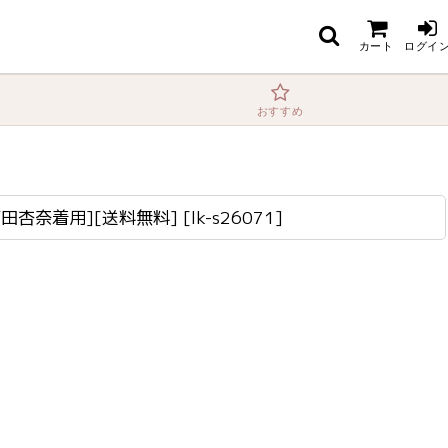
カート
ログイ
おすすめ
薗田杏奈着用][送料無料]
[
lk-s26071
]