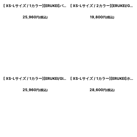
[ XS-Lサイズ / 1カラー][ERUKEI]バイカラー・ビジューボタン・シンプル・オフショルダー・Aライン・ミニドレス・ワンピース[送料無料]
[ XS-Lサイズ / 2カラー][ERUKEI/GINZA COUTURE]ツイード・ノースリーブ・シンプル・フレア・Aライン・ミニドレス・ワンピース[送料無料]
25,960
19,800
円
(税込)
円
(税込)
[ XS-Lサイズ / 1カラー][ERUKEI/GINZA COUTURE]バイカラー・総柄・リボン・ひざ丈・Vネック・ノースリーブ・タイト・ミディアムドレス・ワンピース[送料無料]
[ XS-Lサイズ / 1カラー][ERUKEI]ホワイト×ブルー・小花柄・ノースリーブ・カシュクール・Aライン・マキシ丈・ロングドレス・ワンピース[薗田杏奈着用][送料無料]
25,960
28,600
円
(税込)
円
(税込)