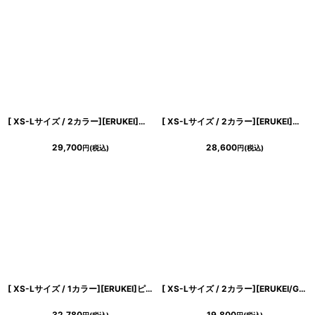
[ XS-Lサイズ / 2カラー][ERUKEI]シフォン・花柄・フラワープリント・Aライン・Vネック・ノースリーブ・ロングドレス[黒木麗奈着用][送料無料]
[ XS-Lサイズ / 2カラー][ERUKEI]花柄・ジャガード・レース・ノースリーブ・Aライン・ミディアムドレス・ワンピース[薗田杏奈着用][送料無料]
29,700
28,600
円
(税込)
円
(税込)
[ XS-Lサイズ / 1カラー][ERUKEI]ピンク・スパンコール・花柄・刺繍・総レース・Vネック・Aライン・ノースリーブ・ロングドレス[黒木麗奈着用][送料無料]
[ XS-Lサイズ / 2カラー][ERUKEI/GINZA COUTURE]総レース・ウエストリボン・ノースリーブ・タイト・膝丈・ミディアムドレス・ワンピース[送料無料]
32,780
19,800