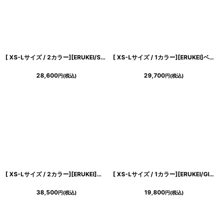
[ XS-Lサイズ / 2カラー][ERUKEI/SETTAN]マーブルプリント・サテン・エレガント・ノースリーブ・Aライン・ロングドレス[送料無料]
[ XS-Lサイズ / 1カラー][ERUKEI]ベア・ボタニカル・花柄・ベージュ・胸元カット・編み上げ・Aライン・ノースリーブ・ロングドレス[黒木麗奈着用][送料無料]
28,600
29,700
円
(税込)
円
(税込)
[ XS-Lサイズ / 2カラー][ERUKEI]ピンク・ブルー・ティアード・ハイネック・花柄・パール・Aライン・ノースリーブ・ロングドレス[薗田杏奈・黒木麗奈着用][送料無料]
[ XS-Lサイズ / 1カラー][ERUKEI/GINZA COUTURE]シフォン・プリント・切替・Aライン・ノースリーブ・ミディアムドレス・ワンピース[送料無料]
38,500
19,800
円
(税込)
円
(税込)