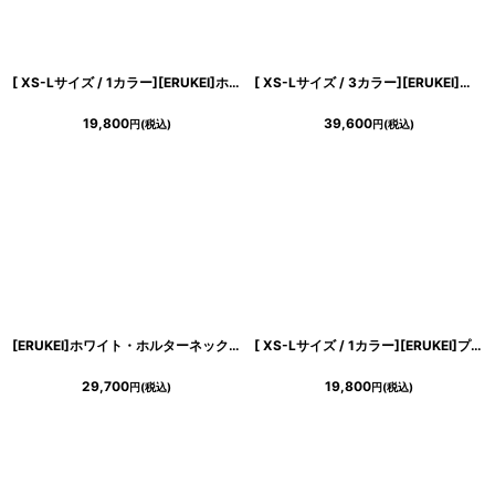
[ XS-Lサイズ / 1カラー][ERUKEI]ホワイト×ブラック・アートプリント・花柄・ウエストマーク・Aライン・ノースリーブ・ロングドレス・モード[山崎みどり着用][送料無料]mywh
[ XS-Lサイズ / 3カラー][ERUKEI]ノースリーブ・ラメ・ラインストーン・プリーツ・レース・シアー・エレガント・Aライン・ロングドレス[送料無料]
19,800
39,600
円
(税込)
円
(税込)
[ERUKEI]ホワイト・ホルターネック・サテン・パール・ギャザー・セクシー・ストレートライン・ロングドレス[送料無料]
[ XS-Lサイズ / 1カラー][ERUKEI]プリント・花柄・コルセット・Aライン・ノースリーブ・ミディアムドレス・ワンピース[山崎みどり着用][送料無料] mypr
29,700
19,800
円
(税込)
円
(税込)