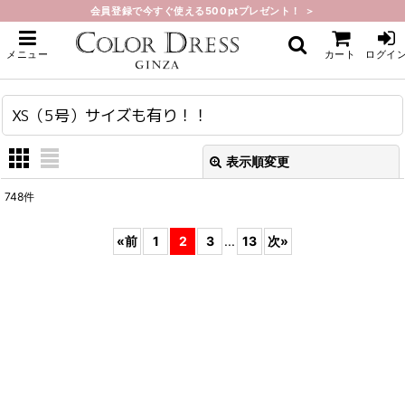
会員登録で今すぐ使える500ptプレゼント！ ＞
ホーム
>
XS（5号）サイズも有り！！
メニュー
カート
ログイ
XS（5号）サイズも有り！！
表示順変更
閉じる
748
件
表示数
:
«
前
1
2
3
...
13
次
»
在庫あり
並び順
:
絞り込む