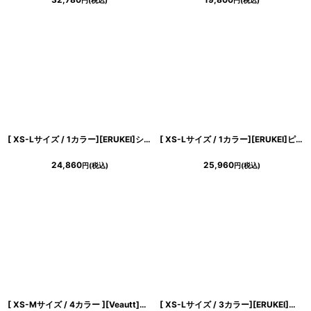
円
(税込)
円
(税込)
[ XS-Lサイズ / 1カラー][ERUKEI]シンプル・アシンメトリー・変形・フリル・ノースリーブ・タイト・ミニドレス・ワンピース[送料無料]
[ XS-Lサイズ / 1カラー][ERUKEI]ピンク・フレア・Aライン・ノースリーブ・ミニドレス・ワンピース[山崎みどり着用][送料無料] mypk
24,860
25,960
円
(税込)
円
(税込)
[ XS-Mサイズ / 4カラー ][Veautt]ワンショルダー・ショルダーリボン・ビジュー・タイト・ミディアムドレス《送料＆代引き手数料無料》
[ XS-Lサイズ / 3カラー][ERUKEI]半袖・シンプル・Ａライン・リボン・ミニドレス・ワンピース[送料無料]