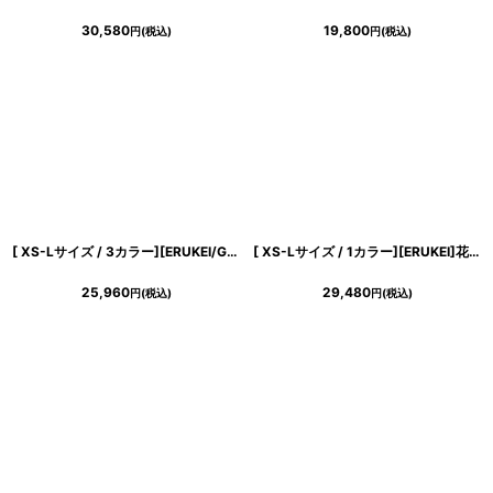
30,580
19,800
円
(税込)
円
(税込)
[ XS-Lサイズ / 3カラー][ERUKEI/GINZA COUTURE]キャミソール・タイト・シンプル・ミディアムドレス・ワンピース[送料無料]
[ XS-Lサイズ / 1カラー][ERUKEI]花柄・シフォン・ティアードフリル・Aライン・レースポイント・ミディアムドレス・ワンピース[送料無料]
25,960
29,480
円
(税込)
円
(税込)