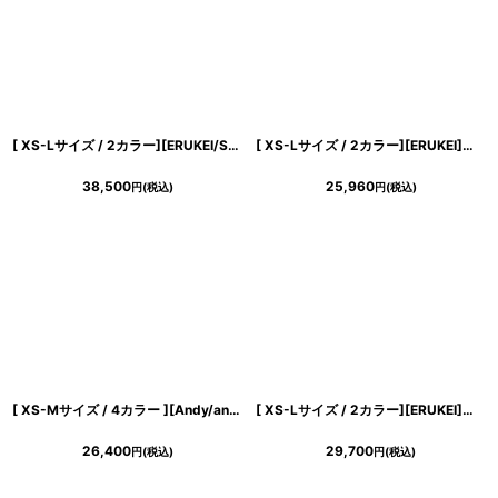
[ XS-Lサイズ / 2カラー][ERUKEI/SETTAN]総レース・チュールレース・スパンコール・ビスチェ・ワンショルダー・ドレープ・タイト・インナーミニドレス・ロングドレス[送料無料]
[ XS-Lサイズ / 2カラー][ERUKEI]半袖・シンプル・ベルト・タイト・ミディアムドレス・ワンピース[山崎みどり着用][送料無料]myju
38,500
25,960
円
(税込)
円
(税込)
き立てる一着。
[ XS-Mサイズ / 4カラー ][Andy/an][an]ワンカラー・チェーン・バックリボン・袖あり・半袖・タイト・ミニドレス・キャバドレス《送料＆代引き手数料無料》
[ XS-Lサイズ / 2カラー][ERUKEI]総レース・ボートネック・ノースリーブ・リボン・バックスリット・タイト・ロングドレス[山崎みどり着用][送料無料] myju
26,400
29,700
円
(税込)
円
(税込)
ンピース