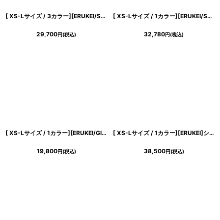
[ XS-Lサイズ / 3カラー][ERUKEI/SETTAN]オレンジ・グリーン・パープル・フラワープリント・プリーツ・ホルターネック・Aライン・ロングドレス[黒木麗奈着用・薗田杏奈着用][送料無料]
[ XS-Lサイズ / 1カラー][ERUKEI/SETTAN]ノースリーブ・バイカラー・花柄・切替・ハイウエスト・フレア・Aライン・ロングドレス[送料無料]
29,700
32,780
円
(税込)
円
(税込)
[ XS-Lサイズ / 1カラー][ERUKEI/GINZA COUTURE]フラワープリント・バイカラー・ノースリーブ・フレア・Aライン・ミディアムドレス・ワンピース[送料無料]
[ XS-Lサイズ / 1カラー][ERUKEI]シンプル・ホワイト・ケープ・ノースリーブ・マーメイド・ロングドレス[薗田杏奈着用][送料無料]
19,800
38,500
円
(税込)
円
(税込)