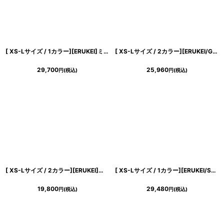
[ XS-Lサイズ / 1カラー][ERUKEI]ミニ・ホワイト×ブラック・レース・花柄・リボン・Aライン・ノースリーブ・ミニドレス・ワンピース[山崎みどり着用][送料無料]mybk
[ XS-Lサイズ / 2カラー][ERUKEI/GINZA COUTURE]チェック柄・ツイード・ノースリーブ・ビジューボタン・ポケット・Aライン・ミニドレス・ワンピース[送料無料]
29,700
25,960
円
(税込)
円
(税込)
[ XS-Lサイズ / 2カラー][ERUKEI]トリコロールカラー・フロントジップ・ノースリーブ・タイト・マーメイド・ミディアムドレス・ワンピース[山崎みどり着用][送料無料]myor
[ XS-Lサイズ / 1カラー][ERUKEI/SETTAN]オレンジ・花柄・シフォン・ティアード・フリル・Aライン・レースポイント・ミディアムドレス・ワンピース[送料無料]
19,800
29,480
円
(税込)
円
(税込)