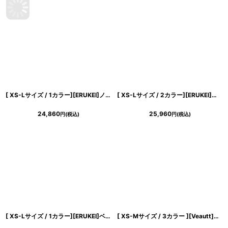
[ XS-Lサイズ / 1カラー][ERUKEI]ノースリーブ・総レース・シアー・リボン・Aライン・ミニドレス・ワンピース[送料無料]
[ XS-Lサイズ / 2カラー][ERUKEI]スクエアネック・ケミカルレース・ビジューボタン・ティアード・Aライン・ミニドレス・ワンピース[送料無料]
24,860
25,960
円
(税込)
円
(税込)
[ XS-Lサイズ / 1カラー][ERUKEI]ベア・ジャガード・金糸・花柄・Aライン・切替・フレア・ロングドレス[山崎みどり着用][送料無料] mysl
[ XS-Mサイズ / 3カラー ][Veautt]ウエストクロスデザイン・ドレープ・バックオープン ・セパレート・フレア・セミロング丈・ミディアムドレス《送料＆代引き手数料無料》