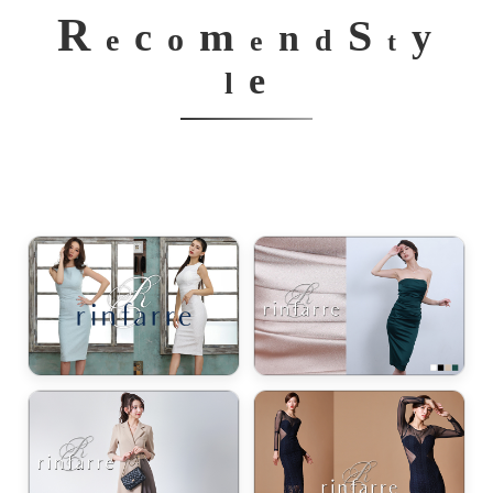
R
S
m
c
y
n
o
e
d
e
t
e
l