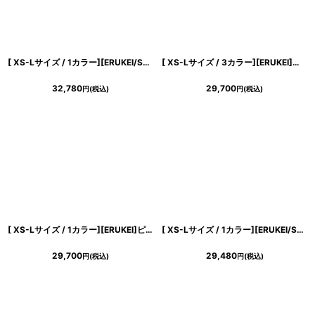
[ XS-Lサイズ / 1カラー][ERUKEI/SETTAN]フラワープリント・花柄・ハイウエスト・ノースリーブ・ボートネック・Aライン・ロングドレス[送料無料]
[ XS-Lサイズ / 3カラー][ERUKEI]シンプル・胸元スリットカット・ノースリーブ・ストレッチ・タイト・マーメイド・ロングドレス[送料無料]
32,780
29,700
円
(税込)
円
(税込)
[ XS-Lサイズ / 1カラー][ERUKEI]ピンク・ホルターネック・花柄・スリット・ウエストクロス・シフォン・Aライン・ノースリーブ・ロングドレス[黒木麗奈着用][送料無料]
[ XS-Lサイズ / 1カラー][ERUKEI/SETTAN]プリント・ドット・ティアード・フリル・プチハイネック・ミディアムドレス・ワンピース[送料無料]
29,700
29,480
円
(税込)
円
(税込)