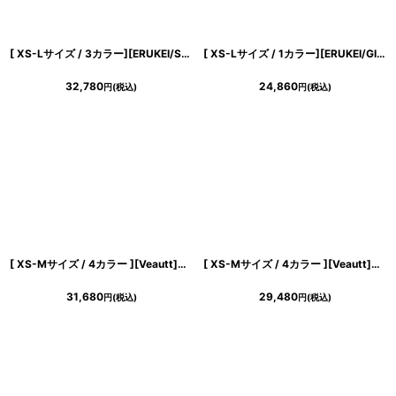
[ XS-Lサイズ / 3カラー][ERUKEI/SETTAN]総レース・スパンコール・シアー・ギャザー・Vネック・ノースリーブ・ハイウエスト・タイト・マーメイド・ロングドレス[送料無料]
[ XS-Lサイズ / 1カラー][ERUKEI/GINZA COUTURE]バイカラー・バストギャザー・Vネック・バックスリット・ストレッチ・シンプル・ノースリーブ・タイト・膝丈・ミディアムドレス・ワンピース[送料無料]
32,780
24,860
円
(税込)
円
(税込)
[ XS-Mサイズ / 4カラー ][Veautt]ワンショルダー・シアー・ラメ・ショルダービジュー・タイト・ミディアムドレス《送料＆代引き手数料無料》
[ XS-Mサイズ / 4カラー ][Veautt]ワンショルダー・サイドファスナー・ストレッチ・タイト・ミディアムドレス《送料＆代引き手数料無料》
31,680
29,480
円
(税込)
円
(税込)