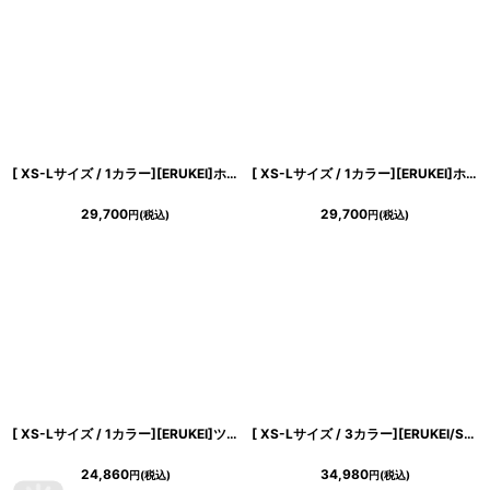
浴びながら、自分らしく、美しく。-
クワンピース
日常にある。エレガンスをひとさじー
[ XS-Lサイズ / 1カラー][ERUKEI]ホワイト×レッド・花柄・Aライン・ノースリーブ・シフォン・ロングドレス・ワンピース[山崎みどり着用][送料無料]myrd
[ XS-Lサイズ / 1カラー][ERUKEI]ホワイト×ブラック・大理石・Aライン・ノースリーブ・ロングドレス・ワンピース[山崎みどり着用]《送料＆代引き手数料無料》 mywhbk
シルエット。 夏の視線を独り占めする「夏の主役ラップロングドレス」
29,700
29,700
円
(税込)
円
(税込)
[ XS-Lサイズ / 1カラー][ERUKEI]ツイード・リボン・スパンコール・フレア・Aライン・ノースリーブ・ミニドレス・ワンピース[山崎みどり着用][送料無料] mypk
[ XS-Lサイズ / 3カラー][ERUKEI/SETTAN]総レース・ノースリーブ・Vネック・ハイウエスト・タイト・マーメイド・ロングドレス[送料無料]
24,860
34,980
円
(税込)
円
(税込)