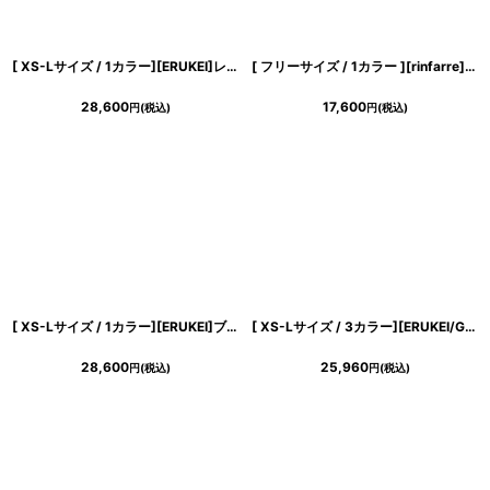
[ XS-Lサイズ / 1カラー][ERUKEI]レース・リボン・ノースリーブ・シアー・インナーミニ・マキシ丈・セミフレア・ロングドレス[送料無料]
[ フリーサイズ / 1カラー ][rinfarre]花柄・Vネック・カシュクール・七分袖・マキシ・ロングドレス・ラップ・ワンピース[薗田杏奈着用][送料無料]
28,600
17,600
円
(税込)
円
(税込)
[ XS-Lサイズ / 1カラー][ERUKEI]ブラック×ホワイト・スカーフ風・切替・ヘムデザイン・ハイネック・ノースリーブ・Aライン・ミディアムドレス・ワンピース[黒木麗奈着用][送料無料]
[ XS-Lサイズ / 3カラー][ERUKEI/GINZA COUTURE]シンプル・フラワーモチーフ・半袖・ベルト付き・Aライン・フレア・ミディアムドレス・ワンピース[送料無料]
28,600
25,960
円
(税込)
円
(税込)