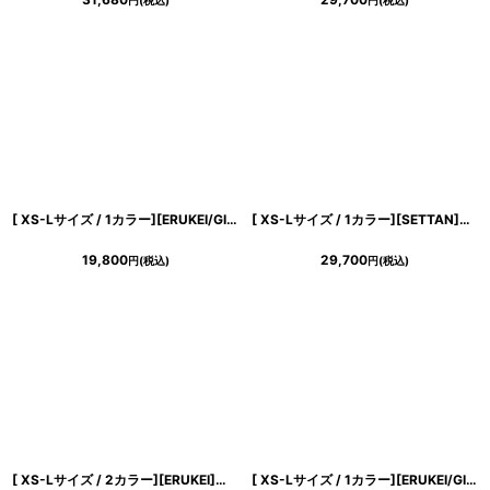
円
(税込)
円
(税込)
[ XS-Lサイズ / 1カラー][ERUKEI/GINZA COUTURE]バイカラー・オフショルダー・Vネック・フラワーコサージュ・パール・Aライン・ミニドレス・ワンピース[送料無料]
[ XS-Lサイズ / 1カラー][SETTAN]イエロー・ホルターネック・ブラックベルト・リボン・シフォン・マーメイドライン・ロングドレス[黒木麗奈着用][送料無料]
19,800
29,700
円
(税込)
円
(税込)
[ XS-Lサイズ / 2カラー][ERUKEI]モノトーン・リーフ柄・花柄・レースネック・Aライン・ノースリーブ・ロングドレス・ワンピース[薗田杏奈着用][送料無料]
[ XS-Lサイズ / 1カラー][ERUKEI/GINZA COUTURE]フリンジジャガード・ドット・ノースリーブ・Aライン・フレア・ミニドレス・ワンピース[送料無料]