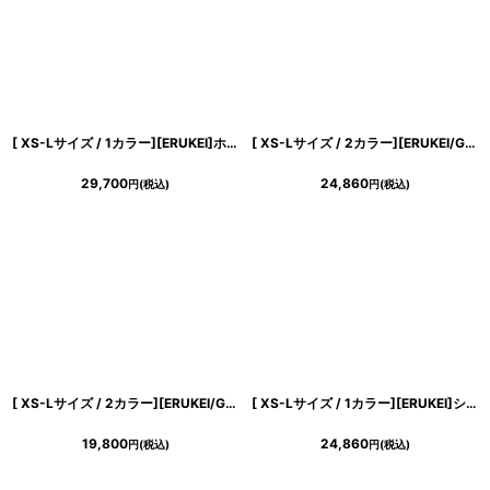
[ XS-Lサイズ / 1カラー][ERUKEI]ホワイト・丸襟・レース・ボートネック・ノースリーブ・タイト・ミディアムドレス・ワンピース[薗田杏奈着用][送料無料]
[ XS-Lサイズ / 2カラー][ERUKEI/GINZA COUTURE]ビジューボタン・スリットネック・半袖・タイト・ミディアムドレス・ワンピース[送料無料]
29,700
24,860
円
(税込)
円
(税込)
き立てる一着。
[ XS-Lサイズ / 2カラー][ERUKEI/GINZA COUTURE]総レース・ウエストリボン・ノースリーブ・タイト・膝丈・ミディアムドレス・ワンピース[送料無料]
[ XS-Lサイズ / 1カラー][ERUKEI]シンプル・アシンメトリー・変形・フリル・ノースリーブ・タイト・ミニドレス・ワンピース[送料無料]
19,800
24,860
円
(税込)
円
(税込)
ンピース