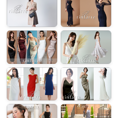
ワンピース・ドレス / 肩幅カバー
ワンピース・ドレス / 足長見え・ハイウエスト
ワンピース・ドレス / 華奢見え・キャミタイプ
ワンピース・ドレス / デコルテ綺麗・鎖骨見せ
ワンピース・ドレス / セクシー・胸元強調
ワンピース・ドレス / 低身長・小柄さん向け
ワンピース・ドレス / ブラ紐隠し・下着安心
ワンピース・ドレス / クリスマス（赤・緑・白・金・銀）
ワンピース・ドレス / バレンタイン・ホワイトデー（赤・白・ピンク）
ワンピース・ドレス / ハロウィン（茶・黄色・紫・オレンジ）