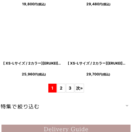
19,800
29,480
円
(税込)
円
(税込)
[ XS-Lサイズ / 2カラー][ERUKEI]半袖・シンプル・ベルト・タイト・ミディアムドレス・ワンピース[山崎みどり着用][送料無料]myju
[ XS-Lサイズ / 2カラー][ERUKEI]総レース・ボートネック・ノースリーブ・リボン・バックスリット・タイト・ロングドレス[山崎みどり着用][送料無料] myju
25,960
29,700
円
(税込)
円
(税込)
1
2
3
次
»
特集で絞り込む
山崎みどりちゃん着用ドレス♪