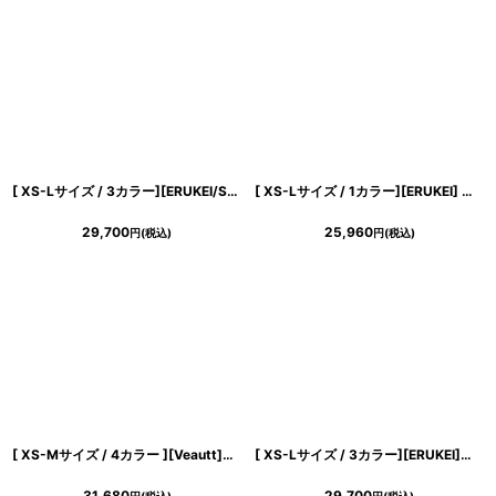
[ XS-Lサイズ / 3カラー][ERUKEI/SETTAN]シンプル・ラインストーン・ノースリーブ・Aライン・ミニドレス・ワンピース[送料無料]
[ XS-Lサイズ / 1カラー][ERUKEI] ボートネック・ノースリーブ・ウエスト切替・フレア・Aライン・ミディアムドレス・ワンピース[薗田杏奈着用][送料無料]
29,700
25,960
円
(税込)
円
(税込)
[ XS-Mサイズ / 4カラー ][Veautt]ホルターネック・バックオープン・チェーン・ウエストマーク・ミディアムワンピース・フレア《送料＆代引き手数料無料》
[ XS-Lサイズ / 3カラー][ERUKEI]金糸・プリント・オーガンジー・ボートネック・ノースリーブ・フレア・ロングドレス[薗田杏奈着用][送料無料]
31,680
29,700