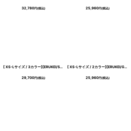
32,780
25,960
円
(税込)
円
(税込)
[ XS-Lサイズ / 3カラー][ERUKEI/SETTAN]ラインストーン・フロントジップ・ポケット・Aライン・フレア・ミニドレス・ワンピース[送料無料]
[ XS-Lサイズ / 2カラー][ERUKEI/GINZA COUTURE]総レース・ビジューボタン・フェイクポケット・インナーキャミソール付き・タイト・ノースリーブ・ミニドレス・ワンピース[送料無料]
29,700
25,960
円
(税込)
円
(税込)