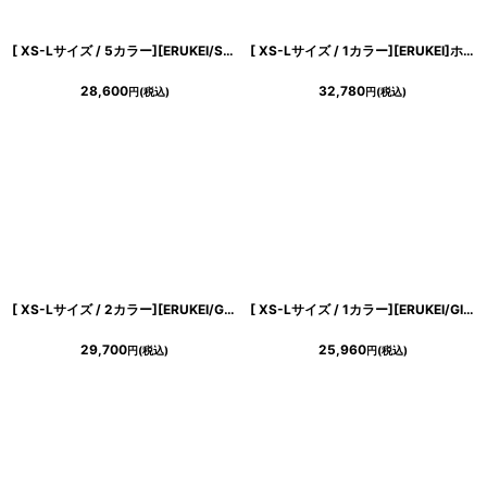
[ XS-Lサイズ / 5カラー][ERUKEI/SETTAN]花柄・ラメ・ノースリーブ・フレア・Aライン・ロングドレス[送料無料]
[ XS-Lサイズ / 1カラー][ERUKEI]ホワイト・総レース・ハイネック・ノースリーブ・マーメイド・ロングドレス[薗田杏奈着用][送料無料]
28,600
32,780
円
(税込)
円
(税込)
[ XS-Lサイズ / 2カラー][ERUKEI/GINZA COUTURE]ツイード・ケープ・お花・ノースリーブ・タイト・ミディアムドレス・ワンピース[送料無料]
[ XS-Lサイズ / 1カラー][ERUKEI/GINZA COUTURE]バイカラー・ノースリーブ・切替・ベルト付き・アシンメトリー・Aライン・ミディアムドレス・ワンピース[送料無料]
29,700
25,960
円
(税込)
円
(税込)