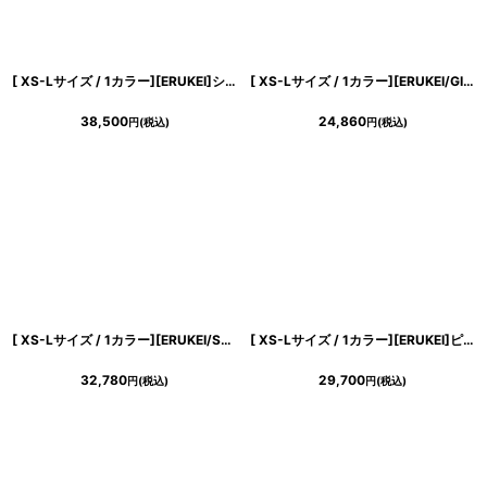
[ XS-Lサイズ / 1カラー][ERUKEI]シンプル・ホワイト・ケープ・ノースリーブ・マーメイド・ロングドレス[薗田杏奈着用][送料無料]
[ XS-Lサイズ / 1カラー][ERUKEI/GINZA COUTURE]バイカラー・バストギャザー・Vネック・バックスリット・ストレッチ・シンプル・ノースリーブ・タイト・膝丈・ミディアムドレス・ワンピース[送料無料]
38,500
24,860
円
(税込)
円
(税込)
[ XS-Lサイズ / 1カラー][ERUKEI/SETTAN]フラワープリント・花柄・ハイウエスト・ノースリーブ・ボートネック・Aライン・ロングドレス[送料無料]
[ XS-Lサイズ / 1カラー][ERUKEI]ピンク・ホルターネック・花柄・スリット・ウエストクロス・シフォン・Aライン・ノースリーブ・ロングドレス[黒木麗奈着用][送料無料]
32,780
29,700
円
(税込)
円
(税込)