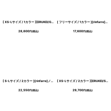
[ XS-Lサイズ / 1カラー ][ERUKEI/GINZA COUTURE]総レース・ビジューボタン・半袖・フェイクポケット・Aライン・ミディアムドレス・ワンピース[送料無料]
[ フリーサイズ / 1カラー ][rinfarre]ノースリーブ・Vネック・プリント・カシュクール・マキシ・ロングドレス・ワンピース[奈月セナ着用][送料無料]
28,600
17,600
円
(税込)
円
(税込)
[ S-Lサイズ / 2カラー ][rinfarre]ノースリーブ・シンプル・ペンシル・ボートネック・タイト・ミディアムドレス・ワンピース[黒木麗奈着用・薗田杏奈着用][送料無料]
[ XS-Lサイズ / 2カラー ][ERUKEI/SETTAN]シンプル・ラインストーン・スパンコール・ポケット・ノースリーブ・Aライン・ミニドレス・ワンピース[送料無料]
22,550
29,700
円
(税込)
円
(税込)