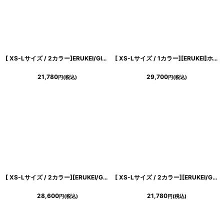
[ XS-Lサイズ / 2カラー]ERUKEI/GINZA COUTURE]フリンジジャガード・ラインストーン・パール・半袖・フリル・Aライン・ミニドレス・ワンピース[送料無料]
[ XS-Lサイズ / 1カラー][ERUKEI]ホワイト・ジャケットライク・テーラード・プリーツ・ノースリーブ・Aライン・ミディアムドレス・ワンピース[黒木麗奈着用][送料無料]
21,780
29,700
円
(税込)
円
(税込)
[ XS-Lサイズ / 2カラー][ERUKEI/GINZA COUTURE]シンプル・リボン・ラインストーン・タイト・マーメイド・ミディアムドレス・ワンピース[送料無料]
[ XS-Lサイズ / 2カラー][ERUKEI/GINZA COUTURE]シンプル・スパンコール・無地・フリル・半袖・Aライン・ミニドレス・ワンピース[送料無料]
28,600
21,780
円
(税込)
円
(税込)