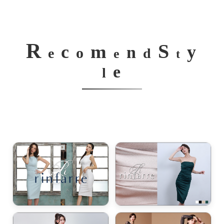
ワンピース / 入学式・卒業式・七五三・ママドレス
ワンピース / 旅行・リゾート・女子会
R
S
m
c
y
ドレス / パーティー・お呼ばれ
n
o
e
d
e
t
e
ドレス / 演奏会・発表会
l
ドレス / 会社のパーティー・祝賀会
ドレス / コンテスト
ワンピース・ドレス / 二の腕カバー
ワンピース・ドレス / 胸元カバー
ワンピース・ドレス / お腹カバー
ワンピース・ドレス / お尻カバー
ワンピース・ドレス / 太ももカバー