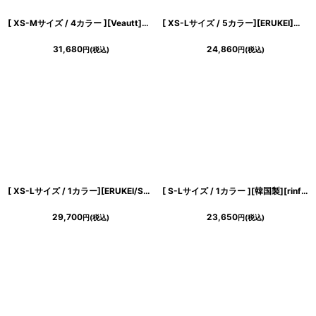
[ XS-Mサイズ / 4カラー ][Veautt]ホルターネック・ミディアムロングドレス・マーメイド・タイト・アンクル丈《送料＆代引き手数料無料》
[ XS-Lサイズ / 5カラー][ERUKEI]サテン・プリント・花柄・リボン・ノースリーブ・Aライン・ミディアムドレス・ワンピース[黒木麗奈着用][送料無料]
31,680
24,860
円
(税込)
円
(税込)
[ XS-Lサイズ / 1カラー][ERUKEI/SETTAN]ホワイト・総レース・フリル袖・フィッシュテール・マーメイド・半袖・ロングドレス・ワンピース[黒木麗奈着用][送料無料]
[ S-Lサイズ / 1カラー ][韓国製][rinfarre]半袖・パフスリーブ・立体フラワーモチーフ・Vネック・タイト・ミディアムドレス・ワンピース[薗田杏奈着用][送料無料]
29,700
23,650
円
(税込)
円
(税込)