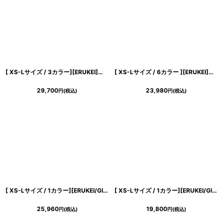
[ XS-Lサイズ / 3カラー][ERUKEI]総レース・シンプル・Vネック・ヘムライン・マーメイド・ミディアムドレス・ワンピース[薗田杏奈着用]《送料＆代引き手数料無料》
[ XS-Lサイズ / 6カラー ][ERUKEI]首元フリル・ウエストマーク・アメリカンスリーブ・ティアード・Aライン・ミニドレス・ワンピース[黒木麗奈着用][送料無料]
29,700
23,980
円
(税込)
円
(税込)
[ XS-Lサイズ / 1カラー][ERUKEI/GINZA COUTURE]ドット柄・スパンコール・ラインストーン・ポケット・ノースリーブ・Aライン・ミニドレス・ワンピース[送料無料]
[ XS-Lサイズ / 1カラー][ERUKEI/GINZA COUTURE]プリント・ドット柄・ベルト付き・ティアード・フレア・Aライン・ノースリーブ・ミニドレス・ワンピース[送料無料]
25,960
19,800
円
(税込)
円
(税込)