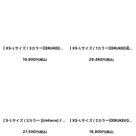
浴びながら、自分らしく、美しく。-
クワンピース
日常にある。エレガンスをひとさじー
[ XS-Lサイズ / 3カラー][ERUKEI]半袖・シンプル・Ａライン・リボン・ミニドレス・ワンピース[送料無料]
[ XS-Lサイズ / 1カラー][ERUKEI]花柄・シフォン・ティアードフリル・Aライン・レースポイント・ミディアムドレス・ワンピース[送料無料]
シルエット。 夏の視線を独り占めする「夏の主役ラップロングドレス」
19,800
29,480
円
(税込)
円
(税込)
[ S-Lサイズ / 2カラー ][rinfarre]ドレープネック・シフォン・ベージュ・ネイビー・シンプル・上品・マーメイド・ノースリーブ・ロングドレス[薗田杏奈・黒木麗奈着用][送料無料]
[ XS-Lサイズ / 2カラー][ERUKEI/GINZA COUTURE]ツイード・ノースリーブ・シンプル・フレア・Aライン・ミニドレス・ワンピース[送料無料]
27,500
19,800
円
(税込)
円
(税込)