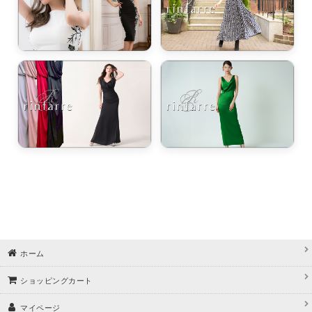
ワンピース・ドレス / 胸パッド外せる・胸パッド無し
即日配送
＊Ele Hast エレハスト＊
VIP SECRET SPRING FEVER 3日間だけの特別なご招待。
＊Ele Hast エレハスト＊SwimWear
＊Éclet-Grelot by RiNFARRE エクラグレロ＊
セミロング・アンクル丈
ホーム
ショッピングカート
マイページ