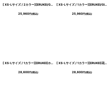
[ XS-Lサイズ / 2カラー][ERUKEI/GINZA COUTURE]半袖・Aライン・ビジューボタン・シンプル・ミニドレス・ワンピース[送料無料]
[ XS-Lサイズ / 1カラー][ERUKEI/GINZA COUTURE]プリント・リゾート柄・花柄・サテン・切替・ハイウエスト・Aライン・ロングドレス[送料無料]
25,960
25,960
円
(税込)
円
(税込)
[ XS-Lサイズ / 1カラー][ERUKEI]ホワイト×ピンク・花柄・ノースリーブ・Aライン・ミディアムドレス・ワンピース[黒木麗奈着用][送料無料]
[ XS-Lサイズ / 1カラー][ERUKEI]花柄・ベルト・ノースリーブ・Aライン・ミディアムドレス・ワンピース[黒木麗奈着用][送料無料]
28,600
28,600
円
(税込)
円
(税込)