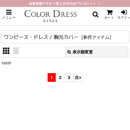
会員登録で今すぐ使える500ptプレゼント！ ＞
ホーム
>
新作アイテム
>
ワンピース・ドレス / 胸元カバー
メニュー
カート
ログイ
ワンピース・ドレス / 胸元カバー
[
新作アイテム
]
表示順変更
閉じる
166
件
表示数
:
1
2
3
次
»
在庫あり
並び順
:
絞り込む