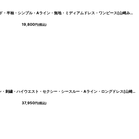
[
cd-k06110gi
]
[ERUKEI GINZA COUTURE]ワインレッド・半袖・シンプル・Aライン・無地・ミディアムドレス・ワンピース[山崎みどり着用][送料無料]myrd
19,800
円
(税込)
[ERUKEI SETTAN]ノースリーブ・サテン・刺繍・ハイウエスト・セクシー・シースルー・Aライン・ロングドレス[山崎みどり着用]《送料＆代引き手数料無料》mypk
37,950
円
(税込)