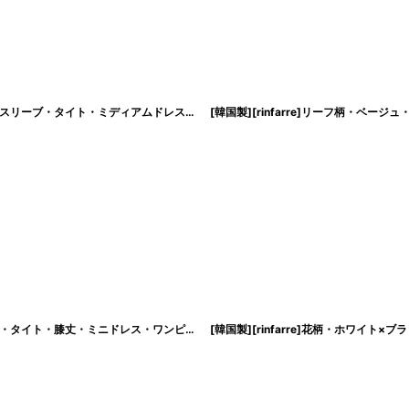
絞り込む
[韓国製][rinfarre]グリーン・ノースリーブ・ツイード風・ウエストカット・ノースリーブ・タイト・ミディアムドレス・ワンピース[山崎みどり着用][送料無料]mygr
[韓国製][rinfarre]シンプル・変形デザイン・ノースリーブ・胸元スリットカット・タイト・膝丈・ミニドレス・ワンピース[山崎みどり着用][送料無料]myjunv
[
cd