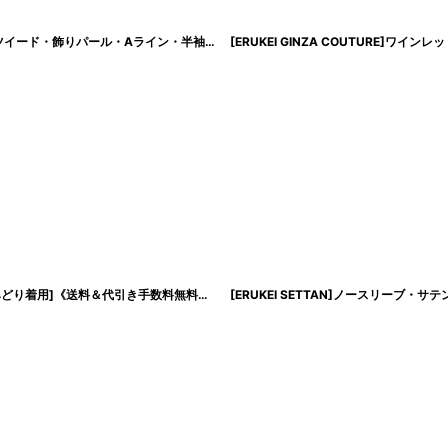
[SALE品のため返品不可＆再入荷なしの現品限り][韓国製][rinfarre]ネイビー・ツイード・飾りパール・Aライン・半袖・ミディアムドレス・ワンピース[山崎みどり着用]mynv
[ERUKEI]ケープ・総レース・エレガント・半袖・Aライン・ロングドレス[山崎みどり着用]《送料＆代引き手数料無料》mywhwr
[
lk-e22030
]