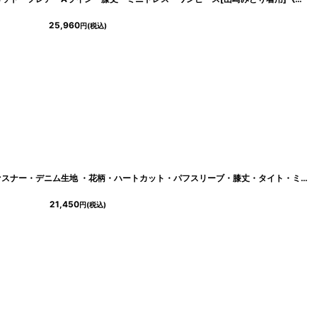
25,960
円
(税込)
[韓国製][rinfarre]七分袖・フロントファスナー・デニム生地 ・花柄・ハートカット・パフスリーブ・膝丈・タイト・ミディアムドレス ワンピース[山崎みどり着用][送料無料]myju
21,450
円
(税込)