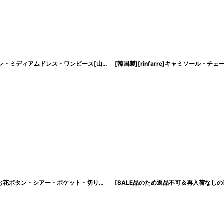
[ERUKEI]シルエット・花柄・ボタン・襟付き・Aライン・ノースリーブ・シフォン・ミディアムドレス・ワンピース[山崎みどり着用][送料無料]
[
lk-c23082
]
[GINZA COUTURE]ブラック・ピンク・アイボリー・ワインレッド・Aライン・お花ボタン・シアー・ポケット・切り替え・長袖・ミニドレス・ワンピース[山崎みどり着用][送料無料]mybk