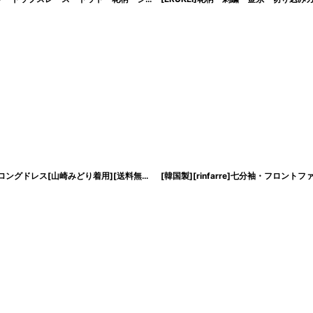
[ERUKEI SETTAN]ホワイト・総レース・Aライン・上品・Vネック・半袖・花・ロングドレス[山崎みどり着用][送料無料]mywh
[
lk-s24158
]