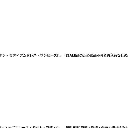
[韓国製][rinfarre]七分袖 無地・Aライン・Vネック・フロントタック・マットサテン・ミディアムドレス・ワンピース[山崎みどり・黒木麗奈着用]《送料＆代引き手数料無料》 mypk
[SALE品のため返品不可＆再入荷なしの現品限り][韓国製][rinfarre]ノースリーブ・トップスレース・ドット・花柄・シンプル・タイト・ミディアムドレス・ワンピース[山崎みどり着用][送料無料]mybk