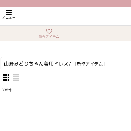
ホーム
>
新作アイテム
>
山崎みどりちゃん着用ドレス♪
メニュー
新作アイテム
山崎みどりちゃん着用ドレス♪
[
新作アイテム
]
335
件
表示数
:
在庫あり
並び順
: