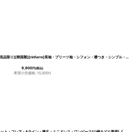
[
cd-k06081rd
]
[SALE品のため返品不可＆再入荷なしの現品限り][韓国製][rinfarre]長袖・プリーツ袖・シフォン・襟つき・シンプル・ブラウス・トップス[奈月セナ・山崎みどり着用]mybk
9,900
円
(税込)
希望小売価格
:
15,000
円
[
cd-k06112t
]
[ERUKEI]花柄・刺繍・金糸・切り込みカット・フレア・Aライン・膝丈・ミニドレス・ワンピース[山崎みどり着用]《送料＆代引き手数料無料》 mypkslluwh