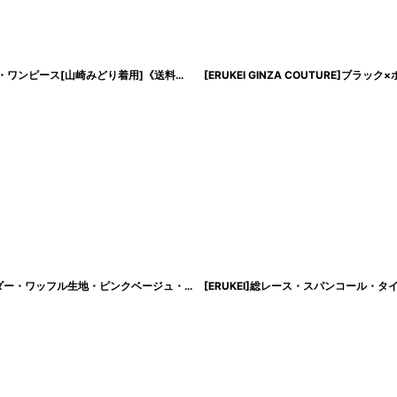
[ERUKEI]総レース・Vネック・フレンチ・フリルスリーブ・タイト・ミニドレス・ワンピース[山崎みどり着用]《送料＆代引き手数料無料》 mywr
[
lk-e24097
]
[SALE品のため返品不可＆再入荷なしの現品限り][韓国製][rinfarre]ワンショルダー・ワッフル生地・ピンクベージュ・五分袖・シンプル・タイト・ミディアム・ドレス・ワンピース[山崎みどり着用]mywh