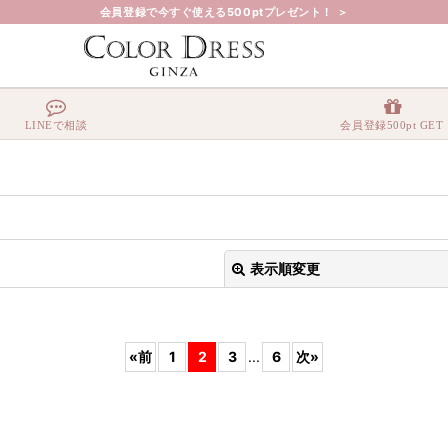
会員登録で今すぐ使える500ptプレゼント！ ＞
LINEで相談
会員登録500pt GET
表示順変更
«
前
1
2
3
...
6
次
»