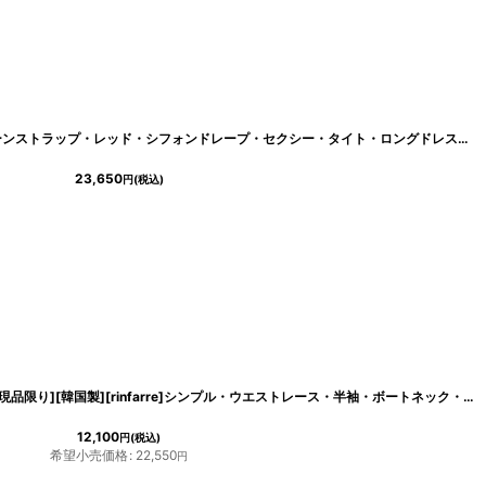
[韓国製][rinfarre]キャミソール・チェーンストラップ・レッド・シフォンドレープ・セクシー・タイト・ロングドレス・ワンピース[山崎みどり着用][送料無料]myrd
23,650
円
(税込)
[
lk-c24181
]
[SALE品のため返品不可＆再入荷なしの現品限り][韓国製][rinfarre]シンプル・ウエストレース・半袖・ボートネック・マーメイド・フリル・ミディアムドレス・ワンピース[MIRIN・山崎みどり着用][送料無料]myju
12,100
円
(税込)
希望小売価格
:
22,550
円