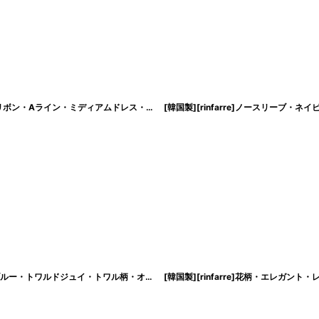
[ XS-Lサイズ / 3カラー ][ERUKEI]パフスリーブ・サテンジャガード・ドット・リボン・Aライン・ミディアムドレス・ワンピース[山崎みどり着用][送料無料]myiv
[SALE品のため返品不可＆再入荷なしの現品限り][韓国製][rinfarre]ホワイト×ブルー・トワルドジュイ・トワル柄・オープンショルダー・オフショルダー・フレア・ミニドレス・ワンピース[山崎みどり着用]mywhlu