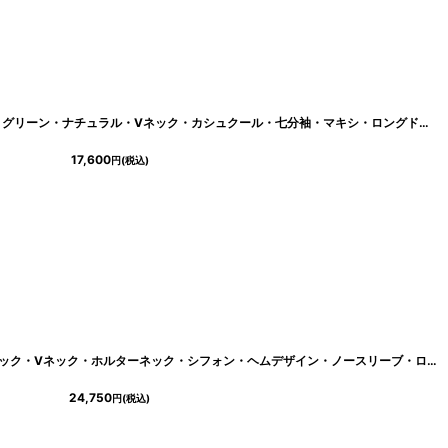
[
cd-k06146sy
]
[韓国製][rinfarre]リーフ柄・ベージュ・グリーン・ナチュラル・Vネック・カシュクール・七分袖・マキシ・ロングドレス・ラップ・ワンピース[山崎みどり着用][送料無料]myjugr
17,600
円
(税込)
-k06042et
]
[韓国製][rinfarre]花柄・ホワイト×ブラック・Vネック・ホルターネック・シフォン・ヘムデザイン・ノースリーブ・ロングドレス・ワンピース[山崎みどり着用][送料無料]mywhbk
24,750
円
(税込)