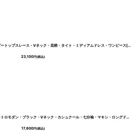
[
lk-c25084
]
[韓国製][rinfarre]ノースリーブ・ネイビートップスレース・Vネック・花柄・タイト・ミディアムドレス・ワンピース[山崎みどり着用][送料無料]mynv
23,100
円
(税込)
[
cd-k06118gi
]
[韓国製][rinfarre]花柄・エレガント・レトロモダン・ブラック・Vネック・カシュクール・七分袖・マキシ・ロングドレス・ラップ・ワンピース[山崎みどり着用][送料無料]mybk
17,600
円
(税込)