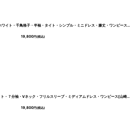
[ERUKEI GINZA COUTURE]ブラック×ホワイト・千鳥格子・半袖・タイト・シンプル・ミニドレス・膝丈・ワンピース[山崎みどり着用][送料無料]mybkwh
19,800
円
(税込)
[
cd-k06106gi
]
[ERUKEI]総レース・スパンコール・タイト・７分袖・Vネック・フリルスリーブ・ミディアムドレス・ワンピース[山崎みどり着用][送料無料] mywh
19,800
円
(税込)