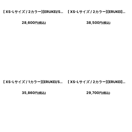
[ XS-Lサイズ / 2カラー][ERUKEI/SETTAN]マーブルプリント・サテン・エレガント・ノースリーブ・Aライン・ロングドレス[送料無料]
[ XS-Lサイズ / 2カラー][ERUKEI]ピンク・ブルー・ティアード・ハイネック・花柄・パール・Aライン・ノースリーブ・ロングドレス[薗田杏奈・黒木麗奈着用][送料無料]
28,600
38,500
円
(税込)
円
(税込)
[ XS-Lサイズ / 1カラー][ERUKEI/SETTAN]チュールレース・クラシカル・ハイウエスト・ノースリーブ・フレア・Aライン・ロングドレス[送料無料]
[ XS-Lサイズ / 2カラー][ERUKEI]シフォン・花柄・フラワープリント・Aライン・Vネック・ノースリーブ・ロングドレス[黒木麗奈着用][送料無料]
35,860
29,700
円
(税込)
円
(税込)