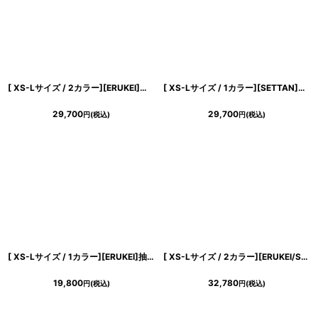
[ XS-Lサイズ / 2カラー][ERUKEI]総レース Vネック 七分袖 花柄 ブラック ホワイト マーメイド ロングドレス ワンピース[送料無料][山崎みどり着用]mybk
[ XS-Lサイズ / 1カラー][SETTAN]リーフ柄・プリント・シフォン・Vネック・ノースリーブ・Aライン・ロングドレス[送料無料]
29,700
29,700
円
(税込)
円
(税込)
[ XS-Lサイズ / 1カラー][ERUKEI]抽象柄・プリント・サテン・フリルスリーブ・Vネック・タック・ベルト風・スリット・Aライン・ロングドレス[送料無料]
[ XS-Lサイズ / 2カラー][ERUKEI/SETTAN]ゴールド×グレー・ノースリーブ・ラウンドネック・花柄・フラワー・フレア・Aライン・ロングドレス[送料無料]
19,800
32,780
円
(税込)
円
(税込)