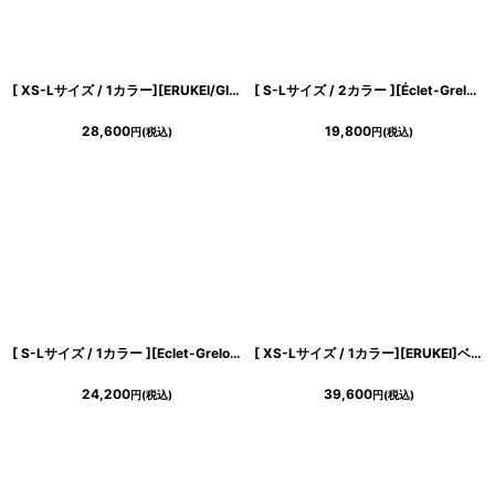
[ XS-Lサイズ / 1カラー][ERUKEI/GINZA COUTURE]ペイント柄・プリント・シフォン・ノースリーブ・Vネック・切替・フリル・Aライン・ロングドレス[送料無料]
[ S-Lサイズ / 2カラー ][Éclet-Grelot by RiNFARRE] 花柄・キャミソール・スカーフ・スリップ・マキシ丈・タイト・ロングドレス・ワンピース・エクラグレロ [奈月セナ・薗田杏奈着用][送料無料]
28,600
19,800
円
(税込)
円
(税込)
[ S-Lサイズ / 1カラー ][Eclet-Grelot by RiNFARRE]グリーン・切替・アシンメトリー・ベア・シフォン・ノースリーブ・ロングドレス・エクラグレロ [薗田杏奈着用][送料無料]
[ XS-Lサイズ / 1カラー][ERUKEI]ベア・総レース・スピンドル・タイト・ロングドレス[送料無料]
24,200
39,600
円
(税込)
円
(税込)