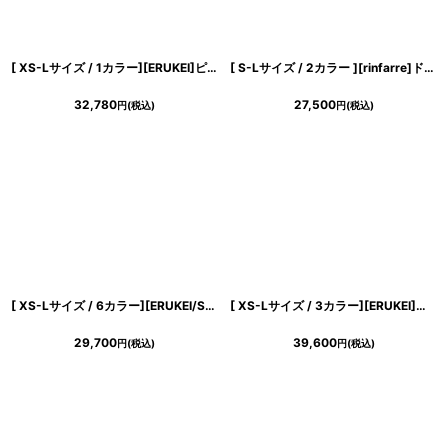
[ XS-Lサイズ / 1カラー][ERUKEI]ピンク・スパンコール・花柄・刺繍・総レース・Vネック・Aライン・ノースリーブ・ロングドレス[黒木麗奈着用][送料無料]
[ S-Lサイズ / 2カラー ][rinfarre]ドレープネック・シフォン・ベージュ・ネイビー・シンプル・上品・マーメイド・ノースリーブ・ロングドレス[薗田杏奈・黒木麗奈着用][送料無料]
32,780
27,500
円
(税込)
円
(税込)
[ XS-Lサイズ / 6カラー][ERUKEI/SETTAN]Vネック・ノースリーブ・シンプル・サテン・上品・肩リボン・切替・Aライン・ロングドレス[送料無料]
[ XS-Lサイズ / 3カラー][ERUKEI]ノースリーブ・ラメ・ラインストーン・プリーツ・レース・シアー・エレガント・Aライン・ロングドレス[送料無料]
29,700
39,600
円
(税込)
円
(税込)