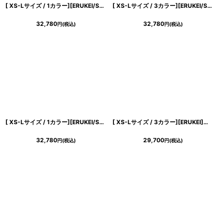
[ XS-Lサイズ / 1カラー][ERUKEI/SETTAN]ノースリーブ・バイカラー・花柄・切替・ハイウエスト・フレア・Aライン・ロングドレス[送料無料]
[ XS-Lサイズ / 3カラー][ERUKEI/SETTAN]総レース・スパンコール・シアー・ギャザー・Vネック・ノースリーブ・ハイウエスト・タイト・マーメイド・ロングドレス[送料無料]
32,780
32,780
円
(税込)
円
(税込)
[ XS-Lサイズ / 1カラー][ERUKEI/SETTAN]フラワープリント・花柄・ハイウエスト・ノースリーブ・ボートネック・Aライン・ロングドレス[送料無料]
[ XS-Lサイズ / 3カラー][ERUKEI]シンプル・胸元スリットカット・ノースリーブ・ストレッチ・タイト・マーメイド・ロングドレス[送料無料]
32,780
29,700
円
(税込)
円
(税込)