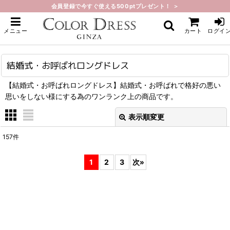
会員登録で今すぐ使える500ptプレゼント！ ＞
ホーム
>
結婚式・お呼ばれロングドレス
メニュー
カート
ログイ
結婚式・お呼ばれロングドレス
【結婚式・お呼ばれロングドレス】結婚式・お呼ばれで格好の悪い
思いをしない様にする為のワンランク上の商品です。
表示順変更
閉じる
157
件
表示数
:
1
2
3
次
»
在庫あり
並び順
:
絞り込む