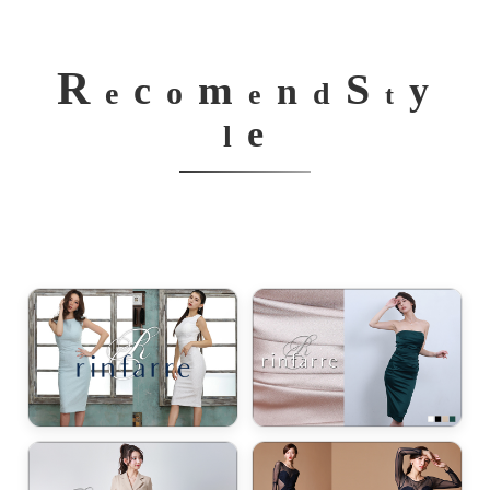
R
S
m
c
y
n
o
e
d
e
t
e
l