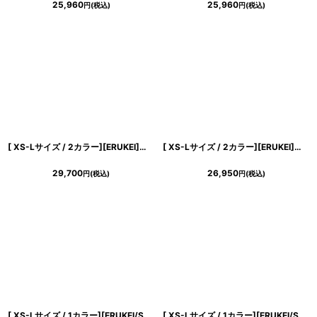
25,960
25,960
円
(税込)
円
(税込)
浴びながら、自分らしく、美しく。-
クワンピース
日常にある。エレガンスをひとさじー
シルエット。 夏の視線を独り占めする「夏の主役ラップロングドレス」
[ XS-Lサイズ / 2カラー][ERUKEI]アメリカンスリーブ・シフォン・花柄・プリント・スリット・セクシー・Aライン・ロングドレス[送料無料]
[ XS-Lサイズ / 2カラー][ERUKEI]総レース・ネックビジュー・ラインストーン・ノースリーブ・スリット・マーメイド・ロングドレス[送料無料]
29,700
26,950
円
(税込)
円
(税込)
[ XS-Lサイズ / 1カラー][ERUKEI/SETTAN]総レース・コルセット風・ビーズ スパンコール刺?・エレガント・Aライン・ロングドレス[送料無料]
[ XS-Lサイズ / 1カラー][ERUKEI/SETTAN]レッド×ブラック・サテン・レース・長袖・シアー・タイト・マーメイド・ロングドレス[送料無料]