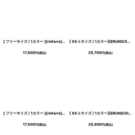
[ フリーサイズ / 1カラー ][rinfarre]花柄・アート・カラフル・鮮やか・Vネック・カシュクール・七分袖・マキシ・ロングドレス・ラップ・ワンピース[奈月セナ着用][送料無料]
[ XS-Lサイズ / 1カラー][ERUKEI/SETTAN]オーガンジー・リーフ柄・プリント・オフショルダー・Vネック・コルセット・Aライン・フレア・ロングドレス[送料無料]
17,600
29,700
円
(税込)
円
(税込)
[ フリーサイズ / 1カラー ][rinfarre]ノースリーブ・Vネック・プリント・カシュクール・マキシ・ロングドレス・ワンピース[奈月セナ着用][送料無料]
[ XS-Lサイズ / 1カラー][ERUKEI/GINZA COUTURE]シンプル・総レース・パール・ノースリーブ・インナーミニ・Aライン・ロングドレス[送料無料]
17,600
28,600
円
(税込)
円
(税込)