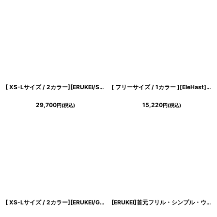
[ XS-Lサイズ / 2カラー][ERUKEI/SETTAN]ホワイト・レッド・総レース・ハイウエスト・シアー・インナーミニ・タイト・ストレートライン・ロングドレス[送料無料]
[ フリーサイズ / 1カラー ][EleHast]アームスリット・長袖・ケープ・エレガントモード・マキシ丈・ロングワンピース[薗田杏奈着用][送料無料]
29,700
15,220
円
(税込)
円
(税込)
き立てる一着。
[ XS-Lサイズ / 2カラー][ERUKEI/GINZA COUTURE]ホワイト×ブラック・レッド×ホワイト・ドット・首元フリル・ウエストマーク・マキシ・アメリカンスリーブ・Aライン・ロングドレス[送料無料]
[ERUKEI]首元フリル・シンプル・ウエストマーク・マキシ・ノースリーブ・ロングドレス・Aライン・ワンピース[山崎みどり着用]《送料＆代引き手数料無料》
ンピース