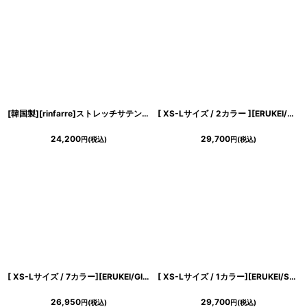
[韓国製][rinfarre]ストレッチサテン・ドレープ・ノースリーブ・Vネック・サイドスリット・マーメイドライン・ロングドレス・ワンピース[山崎みどり着用][送料無料]mybk
[ XS-Lサイズ / 2カラー ][ERUKEI/GINZA COUTURE]シフォン・プリント・キャミソール・Vネック・ラインストーン・ティアード・Aライン・ロングドレス[送料無料]
24,200
29,700
円
(税込)
円
(税込)
[ XS-Lサイズ / 7カラー][ERUKEI/GINZA COUTURE]サテン・シンプル・Vネック・ノースリーブ・ウエストマーク・Aライン・ロングドレス[送料無料]
[ XS-Lサイズ / 1カラー][ERUKEI/SETTAN]フラワープリント・花柄レース・ハイウエスト・リボン・ノースリーブ・Vネック・Aライン・切替・ロングドレス[送料無料]
26,950
29,700
円
(税込)
円
(税込)