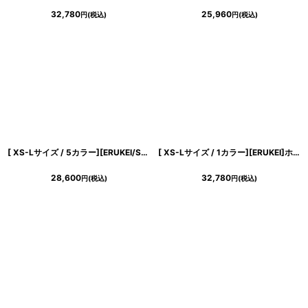
32,780
25,960
円
(税込)
円
(税込)
[ XS-Lサイズ / 5カラー][ERUKEI/SETTAN]花柄・ラメ・ノースリーブ・フレア・Aライン・ロングドレス[送料無料]
[ XS-Lサイズ / 1カラー][ERUKEI]ホワイト・総レース・ハイネック・ノースリーブ・マーメイド・ロングドレス[薗田杏奈着用][送料無料]
28,600
32,780
円
(税込)
円
(税込)