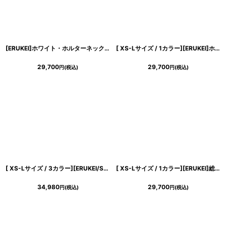
[ERUKEI]ホワイト・ホルターネック・サテン・パール・ギャザー・セクシー・ストレートライン・ロングドレス[送料無料]
[ XS-Lサイズ / 1カラー][ERUKEI]ホワイト×レッド・花柄・Aライン・ノースリーブ・シフォン・ロングドレス・ワンピース[山崎みどり着用][送料無料]myrd
29,700
29,700
円
(税込)
円
(税込)
[ XS-Lサイズ / 3カラー][ERUKEI/SETTAN]総レース・ノースリーブ・Vネック・ハイウエスト・タイト・マーメイド・ロングドレス[送料無料]
[ XS-Lサイズ / 1カラー][ERUKEI]総レース・チュールレース・シアー・ノースリーブ・タイト・インナーミニ・ストレートライン・ロングドレス[送料無料]
34,980
29,700
円
(税込)
円
(税込)