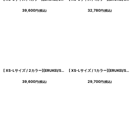
39,600
32,780
円
(税込)
円
(税込)
[ XS-Lサイズ / 2カラー][ERUKEI/SETTAN]ホワイト・レッド・総レース・シアー・オフショルダー・コルセット風・スリット・マーメイド・ロングドレス[送料無料]
[ XS-Lサイズ / 1カラー][ERUKEI/SETTAN]総レース・シアー・ノースリーブ・エレガント・スリット・フィッシュテール・タイト・マーメイド・ロングドレス[送料無料]
39,600
29,700
円
(税込)
円
(税込)