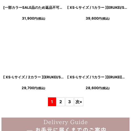
[一部カラーSALE品のため返品不可＆再入荷なしの現品限り][ XS-Lサイズ / 3カラー ][ERUKEI/SETTAN]ワンショルダー・ハートドット・チュールレース・ハイウエスト・Aライン・ロングドレス[送料無料]
[ XS-Lサイズ / 1カラー ][ERUKEI/SETTAN]ブルー×ホワイト・バイカラー・ワンショルダー・変形襟・アシンメトリー・プリーツ・Aライン・ロングドレス[送料無料]
31,900
39,600
円
(税込)
円
(税込)
[ XS-Lサイズ / 2カラー ][ERUKEI/SETTAN]ベアトップ・スピンドル・シフォン・花柄・プリント・Aライン・ロングドレス[送料無料]
[ XS-Lサイズ / 1カラー ][ERUKEI]総レース・シアー・ウエストマーク・ノースリーブ・インナーミニ・バックスリット・タイト・ロングドレス[送料無料]
29,700
28,600
円
(税込)
円
(税込)
1
2
3
次
»