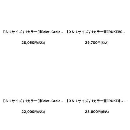
[ S-Lサイズ / 1カラー ][Eclet-Grelot by RiNFARRE]アイボリー・総レース・フレア・ホルター・ノースリーブ・ミモレ丈・ロングドレス・ワンピース・エクラグレロ [奈月セナ着用][送料無料]
[ XS-Lサイズ / 1カラー][ERUKEI/SETTAN]ホワイト・総レース・フリル袖・フィッシュテール・マーメイド・半袖・ロングドレス・ワンピース[黒木麗奈着用][送料無料]
28,050
29,700
円
(税込)
円
(税込)
[ S-Lサイズ / 1カラー ][Eclet-Grelot by RiNFARRE]アート・キャミソール・スリップ・Vネック・セミフレア・マーメイド・ノースリーブ・ミモレ丈・ロングドレス・エクラグレロ [奈月セナ着用][送料無料]
[ XS-Lサイズ / 1カラー][ERUKEI]レース・リボン・ノースリーブ・シアー・インナーミニ・マキシ丈・セミフレア・ロングドレス[送料無料]
22,000
28,600
円
(税込)
円
(税込)