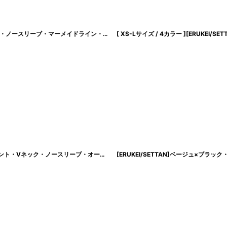
[韓国製][rinfarre]ベルベット・ワインレッド・キャップスリーブ・ハートネック・ノースリーブ・マーメイドライン・ロングドレス・ワンピース[黒木麗奈着用][送料無料]
[ERUKEI/SETTAN]ワインレッド×ホワイト・ブラック×イエロー・リボン・プリント・Vネック・ノースリーブ・オーガンジー・Aライン・ロングドレス[送料無料]