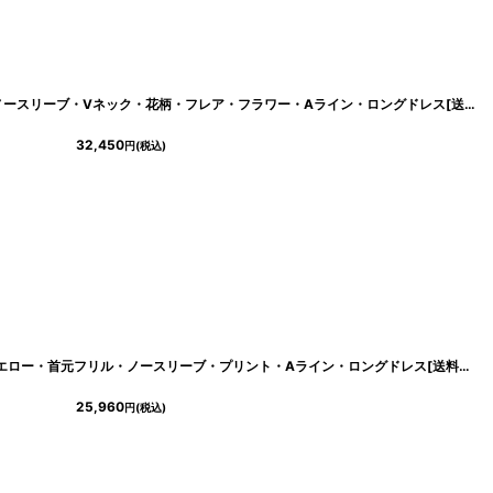
[ERUKEI/SETTAN]ゴールド×グレー・ノースリーブ・Vネック・花柄・フレア・フラワー・Aライン・ロングドレス[送料無料]
32,450
円
(税込)
[
cd-k06209im
]
[ERUKEI/GINZA COUTURE]グレー×イエロー・首元フリル・ノースリーブ・プリント・Aライン・ロングドレス[送料無料]
25,960
円
(税込)