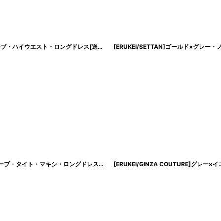
[ERUKEI]ホワイト×レッド・フラワープリント・Aライン・Vネック・ノースリーブ・ハイウエスト・ロングドレス[送料無料]
[
lk-e24112
]
[韓国製][rinfarre]ジオメトリック・プリント・カーキ・柄・Vネック・ノースリーブ・タイト・マキシ・ロングドレス・ワンピース[山崎みどり着用][送料無料]mykk