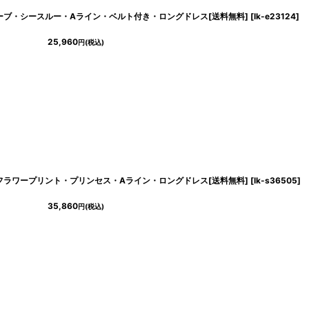
スリーブ・シースルー・Aライン・ベルト付き・ロングドレス[送料無料]
]
[
lk-e23124
]
25,960
円
(税込)
ンク・フラワープリント・プリンセス・Aライン・ロングドレス[送料無料]
[
lk-s36103
]
[
lk-s36505
]
35,860
円
(税込)