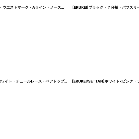
[ERUKEI/GINZA COUTURE]ブラックｘレッド・ブラックｘイエロー・プリント・ウエストマーク・Aライン・ノースリーブ・ロングドレス[送料無料]
[ERUKEI]ブラック・７分袖・パフ
[
lk-c36165
[SALE品のため返品不可＆再入荷なしの現品限り][ERUKEI SETTAN]ブラック×ホワイト・チュールレース・ベアトップ・ビスチェ・ハート・スリット・マーメイド・ロングドレス[奈月セナ着用][送料無料]
[ERUKEI/SETTAN]ホワイト×ピ