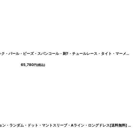
[ERUKEI/SETTAN]ノースリーブ・Vネック・パール・ビーズ・スパンコール・刺?・チュールレース・タイト・マーメイド・ロングドレス[送料無料]
65,780
円
(税込)
ラデーション・ランダム・ドット・マントスリーブ・Aライン・ロングドレス[送料無料]
[
lk