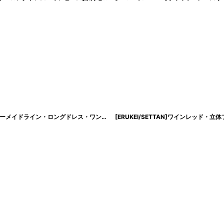
[韓国製][rinfarre]サテン・キャップスリーブ・ハートネック・ノースリーブ・マーメイドライン・ロングドレス・ワンピース[山崎みどり着用][送料無料]mybk
[
cd