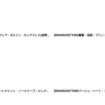
絞り込む
[ERUKEI/SETTAN]総レース・総スパンコール・刺?・Vネック・ノースリーブ・フレア・Aライン・ロングドレス[送料無料]
[ERUKEI/SETTAN]薔薇・花柄
[
lk-s37505
]
[Andy/an]ロング・レース・シフォンヘム・マーメイドライン・ビジュー・フロントスリット・ノースリーブ・ロングドレス《送料＆代引き手数料無料》
[ERUKEI/SETTAN]ベージュ・
[
an-ok2