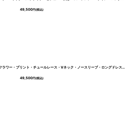
49,500
円
(税込)
-k06217p
]
[ERUKEI/SETTAN]ワインレッド・立体フラワー・プリント・チュールレース・Vネック・ノースリーブ・ロングドレス[送料無料]
49,500
円
(税込)