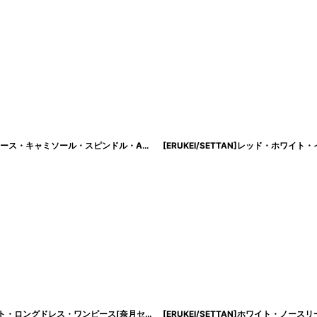
[ERUKEI/SETTAN]ホワイト×ピンク・立体フラワー・ラメ・プリント・花柄・レース・キャミソール・スピンドル・Aライン・ロングドレス[送料無料]
[
lk-s2749
]
[韓国製][rinfarre]ワインレッド・ネイビー・Uネック・長袖・シースルー・タイト・ロングドレス・ワンピース[奈月セナ着用][送料無料]
[
cd-k06238im
]