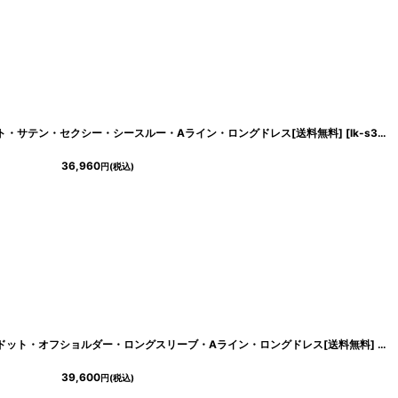
・プリント・サテン・セクシー・シースルー・Aライン・ロングドレス[送料無料]
[
lk-s36509
36,960
円
(税込)
ハート・ドット・オフショルダー・ロングスリーブ・Aライン・ロングドレス[送料無料]
223
]
[
lk
39,600
円
(税込)