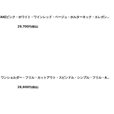
[
cd-k06240p
]
[ XS-Lサイズ / 4カラー ][ERUKEI/SETTAN]ピンク・ホワイト・ワインレッド・ベージュ・ホルターネック・エレガント・胸元レース・ラインストーン・Aライン・ロングドレス[送料無料]
29,700
円
(税込)
[
lk-s32158
]
[ERUKEI/SETTAN]ベージュ×ブラック・ワンショルダー・フリル・カットアウト・スピンドル・シンプル・フリル・Aライン・ロングドレス[送料無料]
28,600
円
(税込)