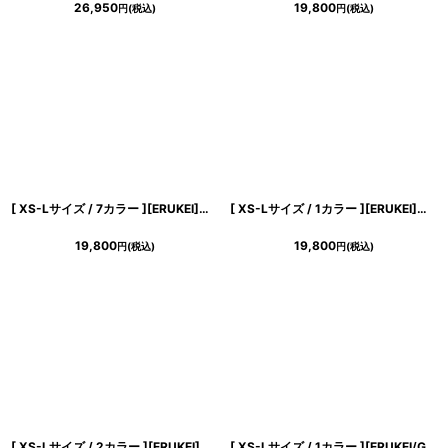
26,950
19,800
円
(税込)
円
(税込)
[ XS-Lサイズ / 7カラー ][ERUKEI]お花ビジュー・ハイウエスト・半袖・Aライン・フレア・ミニドレス・ワンピース[山崎みどり・黒木麗奈着用][送料無料]mywhbk
[ XS-Lサイズ / 1カラー ][ERUKEI]ラメ・カットアウト・ラインストーン・メッシュ・長袖・ロングスリーブ・タイト・ミニドレス・ワンピース[送料無料]
19,800
19,800
円
(税込)
円
(税込)
[ XS-Lサイズ / 2カラー ][ERUKEI]ワンカラー・シンプル・ラインストーン・キャミソール・フレア・Aライン・ミニドレス・ワンピース[送料無料]
[ XS-Lサイズ / 1カラー ][ERUKEI/GINZA COUTURE]ピンク・ノースリーブ・花柄・プリント・シフォン・肩リボン・ティアード・フリル・アシンメトリー・ミニドレス・ワンピース[送料無料]