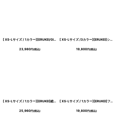
浴びながら、自分らしく、美しく。-
クワンピース
日常にある。エレガンスをひとさじー
[ XS-Lサイズ / 1カラー][ERUKEI/GINZA COUTURE]アイボリー×ブラック・ノースリーブ・サイドレース・Aライン・フレア・ミニドレス・ワンピース[送料無料]
[ XS-Lサイズ /3カラー][ERUKEI]シャイニーサテン・シワ加工・ネックビジュー・シンプル・ノースリーブ・フレア・Aライン・ミニドレス・ワンピース[送料無料]
シルエット。 夏の視線を独り占めする「夏の主役ラップロングドレス」
23,980
19,800
円
(税込)
円
(税込)
[ XS-Lサイズ / 1カラー][ERUKEI]総レース・金糸・レザー・レースアップ・ノースリーブ・切替・Aライン・ミニドレス・ワンピース[送料無料]
[ XS-Lサイズ / 1カラー][ERUKEI]フリルスリーブ・ドット・シフォン・パイピング・切替・Aライン・フレア・ミニドレス・ワンピース[送料無料]
25,960
19,800
円
(税込)
円
(税込)