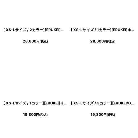
[ XS-Lサイズ / 2カラー][ERUKEI]ボーダー・ツイード・スパンコールMIX・お花ブローチ・ポケット・パイピングタイト・ミニドレス・ワンピース[山崎みどり着用][送料無料] mywh
[ XS-Lサイズ / 1カラー][ERUKEI]ホワイト・ブルー・半袖・レース・タイト・ミニドレス・ワンピース[山崎みどり着用][送料無料] mylu
28,600
28,600
円
(税込)
円
(税込)
[ XS-Lサイズ / 1カラー][ERUKEI]リボン柄・プリント・ノースリーブ・肩リボン・Aライン・フレア・ミニドレス・ワンピース[送料無料]
[ XS-Lサイズ / 3カラー][ERUKEI/GINZA COUTURE]アイボリー・ピンク・ブラック半袖・パール・ラインストーン・Aライン・ミニドレス・ワンピース[送料無料]
19,800
19,800
円
(税込)
円
(税込)