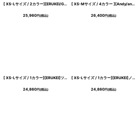
[ XS-Lサイズ / 2カラー][ERUKEI/GINZA COUTURE]チェック柄・ツイード・ノースリーブ・ビジューボタン・ポケット・Aライン・ミニドレス・ワンピース[送料無料]
[ XS-Mサイズ / 4カラー ][Andy/an][an]ワンカラー・チェーン・バックリボン・袖あり・半袖・タイト・ミニドレス・キャバドレス《送料＆代引き手数料無料》
25,960
26,400
円
(税込)
円
(税込)
[ XS-Lサイズ / 1カラー][ERUKEI]ツイード・リボン・スパンコール・フレア・Aライン・ノースリーブ・ミニドレス・ワンピース[山崎みどり着用][送料無料] mypk
[ XS-Lサイズ / 1カラー][ERUKEI]ノースリーブ・総レース・シアー・リボン・Aライン・ミニドレス・ワンピース[送料無料]
24,860
24,860
円
(税込)
円
(税込)