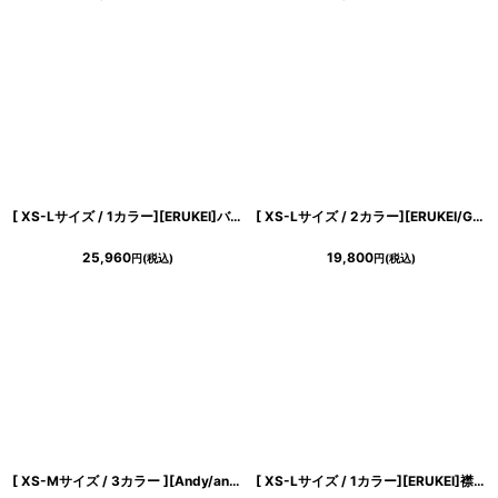
[ XS-Lサイズ / 1カラー][ERUKEI]バイカラー・ビジューボタン・シンプル・オフショルダー・Aライン・ミニドレス・ワンピース[送料無料]
[ XS-Lサイズ / 2カラー][ERUKEI/GINZA COUTURE]ツイード・ノースリーブ・シンプル・フレア・Aライン・ミニドレス・ワンピース[送料無料]
25,960
19,800
円
(税込)
円
(税込)
[ XS-Mサイズ / 3カラー ][Andy/an][an]長袖 袖あり・ウエストカット・アシンメトリー・ラップスカート・タイト・ミニドレス《送料＆代引き手数料無料》
[ XS-Lサイズ / 1カラー][ERUKEI]襟付き・ツイード・ノースリーブ・バストカット・ハイウエスト・Aライン・フレア・ミニドレス・ワンピース[送料無料]