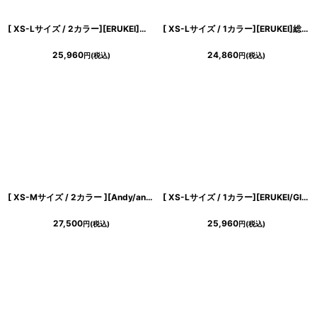
[ XS-Lサイズ / 2カラー][ERUKEI]スクエアネック・ケミカルレース・ビジューボタン・ティアード・Aライン・ミニドレス・ワンピース[送料無料]
[ XS-Lサイズ / 1カラー][ERUKEI]総レース・ケミカルレース・ビジューボタン・ノースリーブ・タイト・ミニドレス・ワンピース[送料無料]
25,960
24,860
円
(税込)
円
(税込)
[ XS-Mサイズ / 2カラー ][Andy/an][an]ダイヤ柄・ビジューボタン・Vネック・ジャガード・ストレッチ タイト・ミニドレス《送料＆代引き手数料無料》
[ XS-Lサイズ / 1カラー][ERUKEI/GINZA COUTURE]バイカラー・ノースリーブ・フェイクポケット・ダブルボタン・襟・Vネック・タイト・ミニドレス・ワンピース[送料無料]
27,500
25,960
円
(税込)
円
(税込)