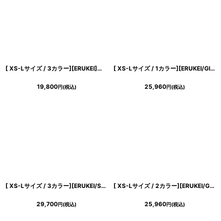
[ XS-Lサイズ / 3カラー][ERUKEI]フリルスリーブ・Vネック・フラワーコサージュ・ボタン・裾プリーツ・Aライン・ミニドレス・ワンピース[送料無料]
[ XS-Lサイズ / 1カラー][ERUKEI/GINZA COUTURE]フリンジジャガード・ドット・ノースリーブ・Aライン・フレア・ミニドレス・ワンピース[送料無料]
19,800
25,960
円
(税込)
円
(税込)
[ XS-Lサイズ / 3カラー][ERUKEI/SETTAN]ラインストーン・フロントジップ・ポケット・Aライン・フレア・ミニドレス・ワンピース[送料無料]
[ XS-Lサイズ / 2カラー][ERUKEI/GINZA COUTURE]総レース・ビジューボタン・フェイクポケット・インナーキャミソール付き・タイト・ノースリーブ・ミニドレス・ワンピース[送料無料]
29,700
25,960
円
(税込)
円
(税込)