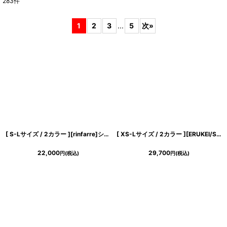
283
件
表示数
:
1
2
3
...
5
次
»
在庫あり
並び順
:
絞り込む
[ S-Lサイズ / 2カラー ][rinfarre]シンプル・サテン・タック・ノースリーブ・タイト・ミ二ドレス・ワンピース[奈月セナ着用][送料無料]
[ XS-Lサイズ / 2カラー ][ERUKEI/SETTAN]シンプル・ラインストーン・スパンコール・ポケット・ノースリーブ・Aライン・ミニドレス・ワンピース[送料無料]
22,000
29,700
円
(税込)
円
(税込)