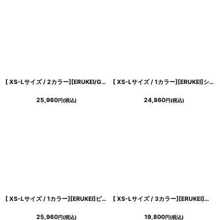
[ XS-Lサイズ / 2カラー][ERUKEI/GINZA COUTURE]半袖・Aライン・ビジューボタン・シンプル・ミニドレス・ワンピース[送料無料]
[ XS-Lサイズ / 1カラー][ERUKEI]シンプル・アシンメトリー・変形・フリル・ノースリーブ・タイト・ミニドレス・ワンピース[送料無料]
25,960
24,860
円
(税込)
円
(税込)
[ XS-Lサイズ / 1カラー][ERUKEI]ピンク・フレア・Aライン・ノースリーブ・ミニドレス・ワンピース[山崎みどり着用][送料無料] mypk
[ XS-Lサイズ / 3カラー][ERUKEI]半袖・シンプル・Ａライン・リボン・ミニドレス・ワンピース[送料無料]
25,960
19,800
円
(税込)
円
(税込)