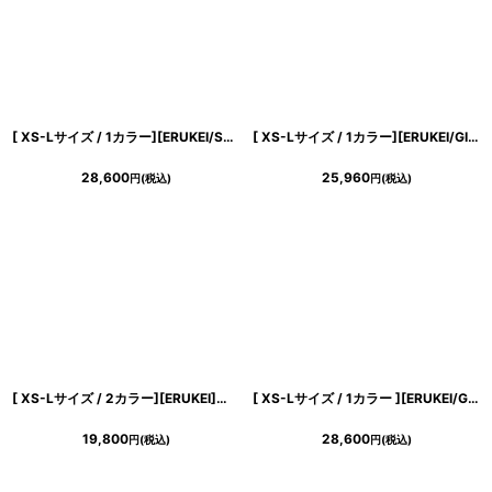
[ XS-Lサイズ / 1カラー][ERUKEI/SETTAN]ブラック×ホワイト・バックリボン・リボン・バイカラー・ノースリーブ・ミニドレス・ワンピース[送料無料]
[ XS-Lサイズ / 1カラー][ERUKEI/GINZA COUTURE]ツイード・ポケット・金ボタン・パールブローチ付き・半袖・Aライン・ミニドレス・ワンピース[送料無料]
28,600
25,960
円
(税込)
円
(税込)
き立てる一着。
[ XS-Lサイズ / 2カラー][ERUKEI]シンプル・ノースリーブ・Aライン・フレア・ミニドレス・ワンピース[送料無料]
[ XS-Lサイズ / 1カラー ][ERUKEI/GINZA COUTURE]ラメ・チュールレース・フリル・長袖・リボン・スパンコール・金糸・MIXツイード・Aライン・ミニドレス・ワンピース[送料無料]
19,800
28,600
円
(税込)
円
(税込)
ンピース