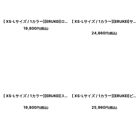
[ XS-Lサイズ / 1カラー][ERUKEI]ロングスリーブ・カシュクール・プリント・ミニドレス・ワンピース[送料無料]
[ XS-Lサイズ / 1カラー][ERUKEI]サテンジャガード・フロッキープリント・Vネック・ノースリーブ・裾プリーツ・Aライン・ミニドレス・ワンピース[送料無料][山崎みどり着用] myiv
19,800
円
(税込)
24,860
円
(税込)
[ XS-Lサイズ / 1カラー][ERUKEI]ステッチ・Vネック・ノースリーブ・プリーツ・Aライン・ミニドレス・ワンピース[送料無料]
[ XS-Lサイズ / 1カラー][ERUKEI]ビビットピンク・コサージュ・ベア・タイト・ミニドレス・ワンピース[山崎みどり着用][送料無料] mypk
19,800
25,960
円
(税込)
円
(税込)