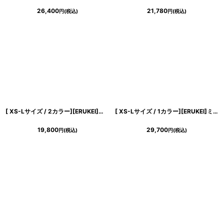
26,400
21,780
円
(税込)
円
(税込)
[ XS-Lサイズ / 2カラー][ERUKEI]花柄・ノースリーブ・Vネック・ティアード・フレア・Aライン・ミニドレス・ワンピース[送料無料]
[ XS-Lサイズ / 1カラー][ERUKEI]ミニ・ホワイト×ブラック・レース・花柄・リボン・Aライン・ノースリーブ・ミニドレス・ワンピース[山崎みどり着用][送料無料]mybk
19,800
29,700
円
(税込)
円
(税込)