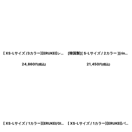
[ XS-Lサイズ /3カラー][ERUKEI]レッド・グリーン・グレー・リボン・背中見せ・Aライン・フレア・ミニドレス・ワンピース[送料無料]
[韓国製][ S-Lサイズ / 2カラー ][rinfarre]ツイード・ミックスツイード・ベアトップ・ミニ丈・タイトミニ・ドレス[黒木麗奈ちゃん着用][送料無料]
24,860
21,450
円
(税込)
円
(税込)
[ XS-Lサイズ / 1カラー][ERUKEI/GINZA COUTURE]ツイード・金糸・チェック柄・ビーズ・スパンコール・ノースリーブ・ポケット・Aライン・ミニドレス・ワンピース[送料無料]
[ XS-Lサイズ / 1カラー][ERUKEI]バタフライ柄・プリント・ローカラー・襟付き・アメリカンスリーブ・ティアード・Aライン・ミニドレス・ワンピース[送料無料]