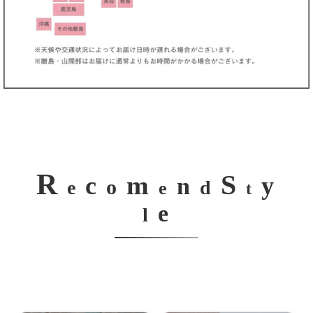
R
S
m
c
y
n
o
e
d
e
t
e
l