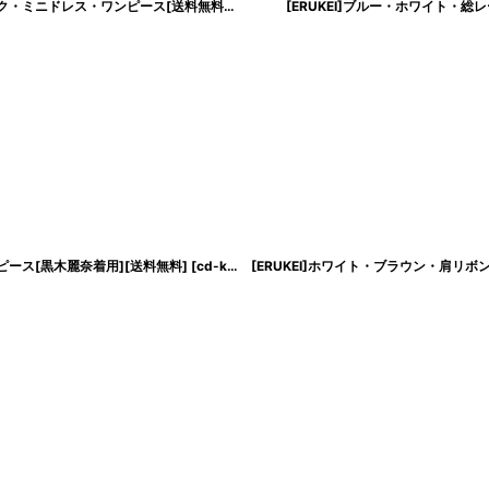
[ERUKEI]ブラック・ホワイト・ワインレッド・半袖・総レース・タイト・Vネック・ミニドレス・ワンピース[送料無料]
[
lk-e23052
[ERUKEI]ブルー・ホワイト・
]
ピース[黒木麗奈着用][送料無料]
[
cd-k06154p
]