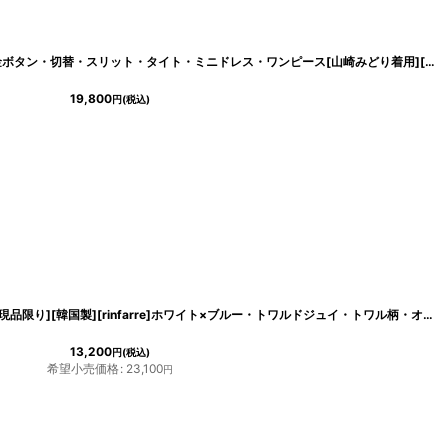
[
cd-k06165y
]
[ERUKEI]ノースリーブ・バイカラー・金ボタン・切替・スリット・タイト・ミニドレス・ワンピース[山崎みどり着用][送料無料]myju
19,800
円
(税込)
[
lk-e33240
]
[SALE品のため返品不可＆再入荷なしの現品限り][韓国製][rinfarre]ホワイト×ブルー・トワルドジュイ・トワル柄・オープンショルダー・オフショルダー・フレア・ミニドレス・ワンピース[山崎みどり着用]mywhlu
13,200
円
(税込)
希望小売価格
:
23,100
円