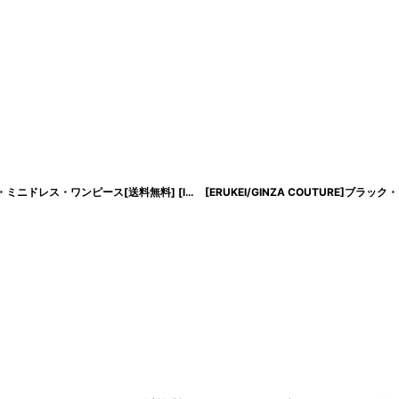
ブ・ミニドレス・ワンピース[送料無料]
[
lk-c33223
]