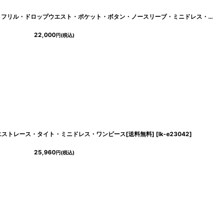
[韓国製][rinfarre]ブラック・バルーン・フリル・ドロップウエスト・ポケット・ボタン・ノースリーブ・ミニドレス・ワンピース[黒木麗奈着用][送料無料]
22,000
円
(税込)
・ウエストレース・タイト・ミニドレス・ワンピース[送料無料]
[
lk-e23042
]
25,960
円
(税込)