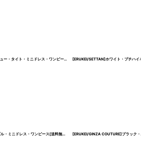
[ERUKEI]アイボリー・オフショルダー風・胸元シースルー・スパンコール・ビジュー・タイト・ミニドレス・ワンピース[送料無料]
[
lk-e23095
]
[ERUKEI/SETTAN]ホワイト・ロングスリーブ・スパンコール・Aライン・シンプル・ミニドレス・ワンピース[送料無料]
[
lk-s23103
]