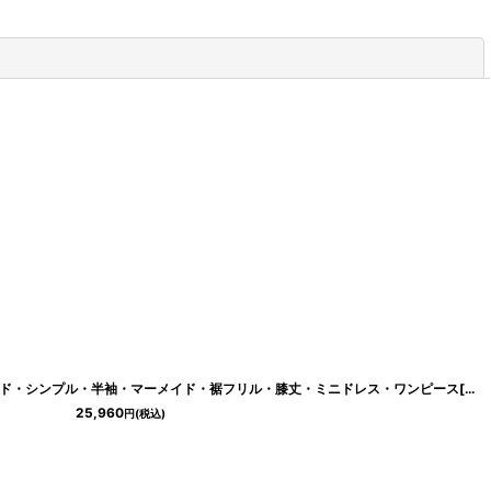
閉じる
[ERUKEI/GINZA COUTURE]ワインレッド・シンプル・半袖・マーメイド・裾フリル・膝丈・ミニドレス・ワンピース[送料無料]
25,960
円
(税込)