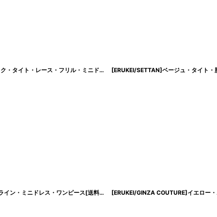
[SALE品のため返品不可＆再入荷なしの現品限り][ERUKEI]レッド・半袖・Vネック・タイト・レース・フリル・ミニドレス・ワンピース[送料無料]
[ERUKEI/SETTAN]ベージュ・
[
lk-e22089
]
[ERUKEI]グレー・ピンク・ツイード・ネックパール・ノースリーブ・フレア・Aライン・ミニドレス・ワンピース[送料無料]
[
lk-e2815
]