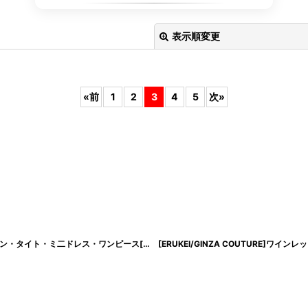
表示順変更
«
前
1
2
3
4
5
次
»
絞り込む
[ERUKEI]ブラック・千鳥格子・柄・ワンショルダー・オフショルダー・モノトーン・タイト・ミ二ドレス・ワンピース[送料無料]mybk
[
lk-s25277
]