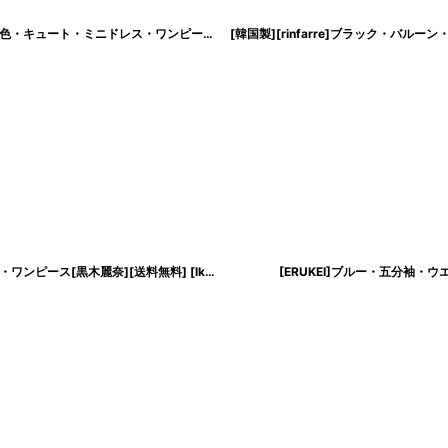
[韓国製][rinfarre]スカイブルー・ミニ・ノースリーブ ・肩リボン・Aライン・水色・キュート・ミニドレス・ワンピース[黒木麗奈着用][送料無料]
[
cd-k06167p
]
・ワンピース[黒木麗奈][送料無料]
[
lk-e25098
]
[ERUKEI]ブルー・五分袖