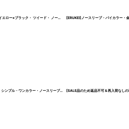
[SALE品のため返品不可＆再入荷なしの現品限り][韓国製][rinfarre]ホワイト・ イエロー×ブラック・ ツイード・ ノースリーブ・ タイト・ ミニドレス・ ワンピース[黒木麗奈着用]
[ XS-Lサイズ / 4カラー ][ERUKEI]ネイビー・ワインレッド・ホワイト・グレー・シンプル・ワンカラー・ノースリーブ・タイト・ショート丈・ミニドレス・ワンピース[山崎みどり着用][送料無料]mynv