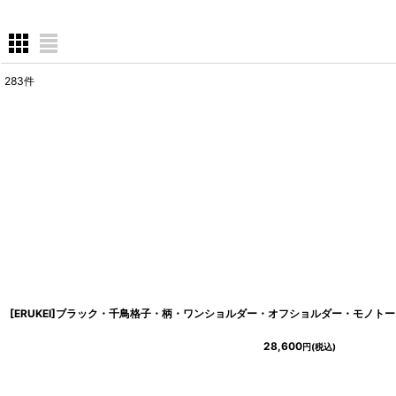
283
件
表示数
:
在庫あり
並び順
:
28,600
円
(税込)