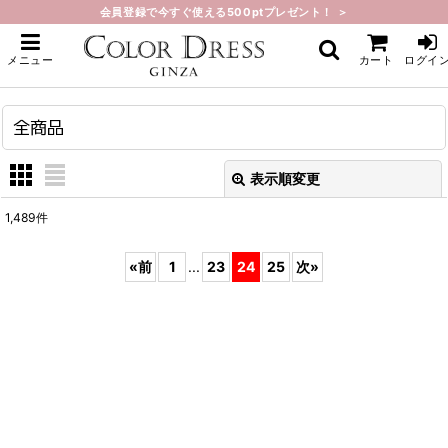
会員登録で今すぐ使える500ptプレゼント！ ＞
ホーム
>
全商品
メニュー
カート
ログイ
全商品
表示順変更
閉じる
1,489
件
表示数
:
«
前
1
...
23
24
25
次
»
在庫あり
並び順
:
絞り込む