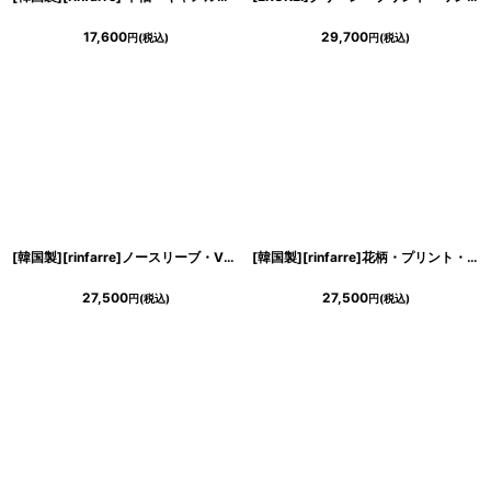
17,600
29,700
円
(税込)
円
(税込)
[韓国製][rinfarre]ノースリーブ・Vカット・花柄・ホワイト×グレー・Aライン・ロングドレス・ワンピース[黒木麗奈着用]《送料＆代引き手数料無料》
[韓国製][rinfarre]花柄・プリント・ノースリーブ・フレア・サテン調・ハートネック・エレガント・Aライン・ロングドレス・ワンピース[薗田杏奈着用][送料無料]
27,500
27,500
円
(税込)
円
(税込)