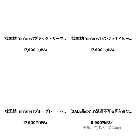
[韓国製][rinfarre]ブラック・リーフ柄・Vネック・カシュクール風・フリルスリーブ・半袖・マキシ・ラップ・ロングドレス・ワンピース[黒木麗奈着用][送料無料]
[韓国製][rinfarre]ピンク×ネイビー・ウェーブ柄・Vネック・カシュクール風・フリルスリーブ・半袖・マキシ・ロングドレス・ワンピース[黒木麗奈着用][送料無料]
17,600
17,600
円
(税込)
円
(税込)
[韓国製][rinfarre]ブルーグレー・花柄・Vネック・カシュクール・シースルー・フリルスリーブ・半袖・マキシ・ラップ・ロングドレス ワンピース[黒木麗奈着用][送料無料]
[SALE品のため返品不可＆再入荷なしの現品限り][韓国製][rinfarre]ブラック・フリル・半袖・チェリー・さくらんぼ・プリント・Vネック・カシュクール・マキシ・ロングドレス・ラップ・ワンピース[MIRIN着用][送料無料]
17,600
9,900
円
(税込)
円
(税込)
希望小売価格
:
17,600
円