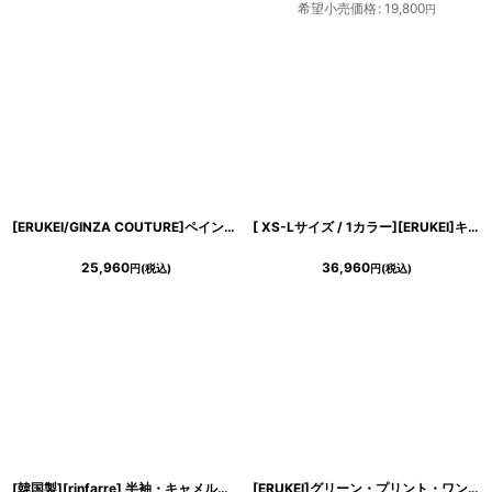
希望小売価格
:
19,800
円
[ERUKEI/GINZA COUTURE]ペイント柄・プリント・サテン・首元フリル・ウエストマーク・アメリカンスリーブ・マキシ・Aライン・ロングドレス[送料無料]
[ XS-Lサイズ / 1カラー][ERUKEI]キャミソール・ラインストーン・刺繍・レース・エレガント・Aライン・ロングドレス[奈月セナ着用]《送料＆代引き手数料無料》
25,960
36,960
円
(税込)
円
(税込)
[韓国製][rinfarre] 半袖・キャメル・花柄・エレガント・Vネック・カシュクール・半袖・マキシ・ロングドレス・ラップワンピース [山崎みどり着用][送料無料]mycm
[ERUKEI]グリーン・プリント・ワンショルダー・プリーツ・エレガント・ロングドレス[送料無料]