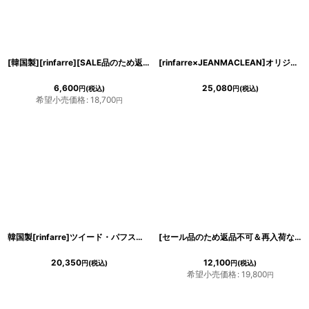
[韓国製][rinfarre][SALE品のため返品不可＆再入荷なしの現品限り]ブルーグリーン・片長袖・ギャザー・タイト・ミディアムドレス・ワンピース[黒木麗奈着用]
[rinfarre×JEANMACLEAN]オリジナル・総スパンコール・ラグジュアリー・背中開き・バックシャン・タイト・ミディアム・ドレス[MIRIN・山崎みどり着用]《送料＆代引き手数料無料》mywh
6,600
25,080
円
(税込)
円
(税込)
希望小売価格
:
18,700
円
韓国製[rinfarre]ツイード・パフスリーブ・半袖・タイト・ミディアム・ドレス・ワンピース[山崎みどり着用][送料無料]myall
[セール品のため返品不可＆再入荷なしの現品限り][韓国製][rinfarre]シンプル・ピンクベージュ・背中開き・ゴールドチェーン×一粒ジュエリー・タイト・ミディアムドレス・ワンピース[山崎みどり]my
20,350
12,100
円
(税込)
円
(税込)
希望小売価格
:
19,800
円