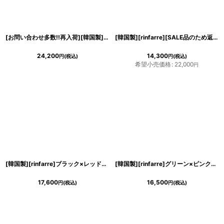
[お問い合わせ多数!!再入荷][韓国製][rinfarre] [薗田杏奈着用]シンプル・ケミカルレース・シースルー・ハートカット・大人・エレガント・ノースリーブ・タイト・マーメイドライン・ロングドレス《送料＆代引き手数料無料》
[韓国製][rinfarre][SALE品のため返品不可＆再入荷なしの現品限り]シンプル・無地・ギャザー入り・ストレッチ・スリット・キャミソール・タイト・ロングドレス[山崎みどり着用][送料無料]myall
24,200
14,300
円
(税込)
円
(税込)
希望小売価格
:
22,000
円
[韓国製][rinfarre]ブラック×レッド系・花柄・プリント・カシュクール・七分袖・マキシ・ミディアムドレス・ラップワンピース[MIRIN着用][送料無料]
[韓国製][rinfarre]グリーン×ピンク・プリント・柄・サマー・カシュクール・半袖・マキシ・ミディアムドレス・ラップワンピース[MIRIN着用][送料無料
17,600
16,500
円
(税込)
円
(税込)