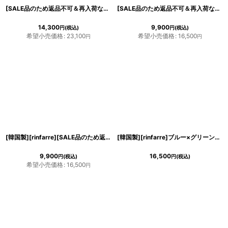
[SALE品のため返品不可＆再入荷なしの現品限り][韓国製][rinfarre]ブラックレース・ベージュベース・足元シースルー・セクシー・インポート・キャミソール・タイト・ロングドレス[山崎みどり着用]
[SALE品のため返品不可＆再入荷なしの現品限り][韓国製][rinfarre]花柄・水彩画風・パステルVネック・カシュクール・七分袖・マキシ・ロングドレス・ワンピース[山崎みどり・黒木麗奈着用]mygygr
14,300
9,900
円
(税込)
円
(税込)
希望小売価格
:
23,100
希望小売価格
:
16,500
円
円
[韓国製][rinfarre][SALE品のため返品不可＆再入荷なしの現品限り]ミニアジサイ柄・花柄・ミントグリーン ジオメトリック・Vネック カシュクール・七分袖・マキシ・ロングドレス・ワンピース[山崎みどり着用][送料無料]
[韓国製][rinfarre]ブルー×グリーン・ジオメトリック・Vネック・カシュクール・七分袖・マキシ・ロングドレス・ラップワンピース[MIRIN着用][送料無料]
9,900
16,500
円
(税込)
円
(税込)
希望小売価格
:
16,500
円