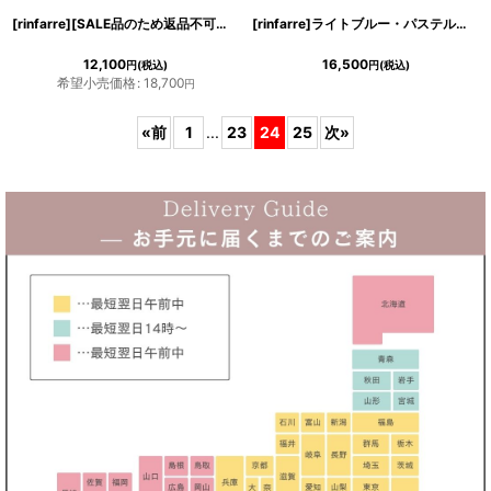
[rinfarre][SALE品のため返品不可＆再入荷なしの現品限り]プリーツ・ノースリーブ・ハイウエスト・ワイドパンツ・パンツドレス・セットアップ・スーツ[MIRIN着用]
[rinfarre]ライトブルー・パステル・スカーフ柄・リボンタイ・半袖ブラウス・Aライン・プリーツ・ミディアムスカート・セットアップ・ツーピース[山崎みどり着用][送料無料]
12,100
16,500
円
(税込)
円
(税込)
希望小売価格
:
18,700
円
«
前
1
...
23
24
25
次
»