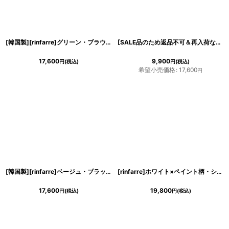
[韓国製][rinfarre]グリーン・ブラウン・花柄・ボタニカル・Vネック・カシュクール・七分袖・マキシ・ロングドレス・ラップ・ワンピース[山崎みどり着用][送料無料]mygr
[SALE品のため返品不可＆再入荷なしの現品限り][韓国製][rinfarre]ブルー・パステル小花柄・Vネック・カシュクール・七分袖・マキシワンピ・ロングドレス・ラップワンピース[友崎まどか着用]
17,600
9,900
円
(税込)
円
(税込)
希望小売価格
:
17,600
円
[韓国製][rinfarre]ベージュ・ブラック・リーフ・ボタニカル・プリント・Vネック・カシュクール・七分袖・マキシ・ロングドレス ・ラップ・ワンピース[山崎みどり着用][送料無料]my
[rinfarre]ホワイト×ペイント柄・シャツワンピース・ウエストマーク・長袖・マキシドレス・ロング・ワンピース[MIRIN着用][送料無料]
17,600
19,800
円
(税込)
円
(税込)