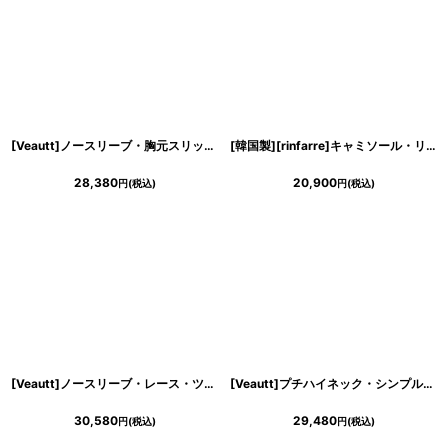
浴びながら、自分らしく、美しく。-
クワンピース
日常にある。エレガンスをひとさじー
[Veautt]ノースリーブ・胸元スリットカット・メッシュ・サイドスリット・ミニドレス・ワンピース《送料＆代引き手数料無料》
[韓国製][rinfarre]キャミソール・リボン&ビジューポイント・ショート丈・Aライン・ノースリーブ・ミニドレス・ワンピース[黒木麗奈着用][送料無料]
シルエット。 夏の視線を独り占めする「夏の主役ラップロングドレス」
28,380
20,900
円
(税込)
円
(税込)
[Veautt]ノースリーブ・レース・ツイード・ピンクベージュ・ハイウエスト・リボン・ストレッチ・タイト・ミニドレス・ワンピース[山崎みどり着用]《送料＆代引き手数料無料》
[Veautt]プチハイネック・シンプル・オープンショルダー・半袖・タイト・ミニドレス・ワンピース[MIRIN着用]《送料＆代引き手数料無料》
30,580
29,480
円
(税込)
円
(税込)