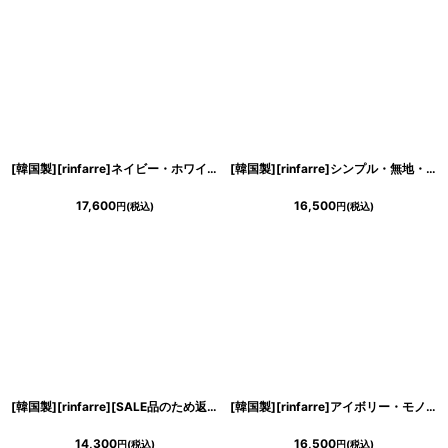
[韓国製][rinfarre]ネイビー・ホワイト花柄・プリント・Vネック・カシュクール・七分袖・マキシ・ロングドレス・ラップワンピース[山崎みどり着用][送料無料]my
[韓国製][rinfarre]シンプル・無地・Vネック・カシュクール・フリルスリーブ・半袖・マキシ・ミディアムドレス・ワンピース[MIRIN着用]
17,600
16,500
円
(税込)
円
(税込)
[韓国製][rinfarre][SALE品のため返品不可＆再入荷なしの現品限り]シンプル・サテン生地・胸元カット・背中開き・ストレッチ・ハイネック・ノースリーブ・ロングドレス[MIRIN・れお着用]
[韓国製][rinfarre]アイボリー・モノトーン・花柄プリント・Vネック・カシュクール・長袖・マキシ・ロングドレス・ラップワンピース[山崎みどり着用][送料無料]my
14,300
16,500
円
(税込)
円
(税込)