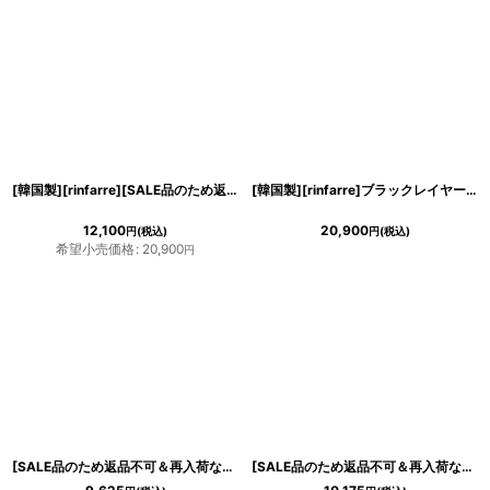
[韓国製][rinfarre][SALE品のため返品不可＆再入荷なしの現品限り]ポップデザイン・襟&ボタン・半袖 ・タイト・ショート・ミニドレス・ワンピース[MIRIN着用][送料無料]
[韓国製][rinfarre]ブラックレイヤード・Vネック・長袖・シンプル・タイト・ショート・ミニドレス・ワンピース[れお着用][送料無料]
12,100
20,900
円
(税込)
円
(税込)
希望小売価格
:
20,900
円
[SALE品のため返品不可＆再入荷なしの現品限り][ERUKEI]カシュクール・ストレッチ・カラフル花柄・長袖・ミニドレス・ワンピース[山崎みどり着用][送料無料]
[SALE品のため返品不可＆再入荷なしの現品限り][Glitter][山崎みどり着用]オフショルダー・タイト・ミニドレス・ワンピースmall