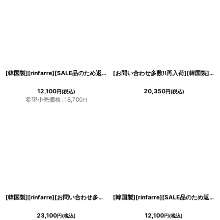
[韓国製][rinfarre][SALE品のため返品不可＆再入荷なしの現品限り]ピンク・花柄・シフォン・ハイネック・ホルターネック・背中開き・タイト・ミディアムドレス・ワンピース[MIRIN着用][送料無料]
[お問い合わせ多数!!再入荷][韓国製][rinfarre] [山崎みどり・薗田杏奈着用][姉ageha]シンプル・ケミカルレース・シースルー・ハートカット・大人・エレガント・五分袖・タイト・マーメイドライン・ミディアムドレス・ワンピース[送料無料]mybk
12,100
20,350
円
(税込)
円
(税込)
希望小売価格
:
18,700
円
[韓国製][rinfarre][お問い合わせ多数!!再入荷]総刺繍・ケミカルレース・シンプル・半袖・タイト・ミディアムドレス・ワンピース[山崎みどり・関あいか着用]《送料＆代引き手数料無料》myju
[韓国製][rinfarre][SALE品のため返品不可＆再入荷なしの現品限り]バイカラー・ウェーブデザイン・ボリュームスリーブ・長袖・タイト・ミディアムドレス・ワンピース[山崎みどり・黒木麗奈着用][送料無料]mygr
23,100
12,100
円
(税込)
円
(税込)