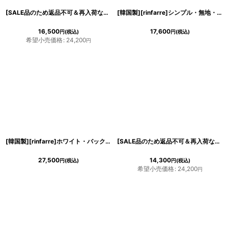
[SALE品のため返品不可＆再入荷なしの現品限り][韓国製][rinfarre]レモン柄・プリント・Vネック・ホルターネック・シフォン・ヘムデザイン・ノースリーブ・ロングドレス・ワンピース[薗田杏奈着用][送料無料]
[韓国製][rinfarre]シンプル・無地・Aライン・カシュクール・襟付き・五分袖・マキシ・ミディアムドレス・ワンピース[奈月セナ着用][送料無料]
16,500
17,600
円
(税込)
円
(税込)
希望小売価格
:
24,200
円
[韓国製][rinfarre]ホワイト・バックオープン・ホルタードレープネック・ノースリーブ・Aライン・ロングドレス・ワンピース[黒木麗奈着用][送料無料]
[SALE品のため返品不可＆再入荷なしの現品限り][韓国製][rinfarre]ゴールド・ シルバー・ オフショルダー・ スリット・ シンプル・ ラメ・ タイト・ ロングドレス・ ワンピース[奈月セナ着用]《送料＆代引き手数料無料》
27,500
14,300
円
(税込)
円
(税込)
希望小売価格
:
24,200
円