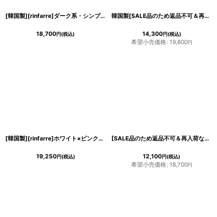
[韓国製][rinfarre]ダーク系・シンプル・無地・ボートネック・フロントクロス・ノースリーブ・タイト・ミディアムドレス・ワンピース[山崎みどり着用][送料無料]myall
韓国製[SALE品のため返品不可＆再入荷なしの現品限り][rinfarre]ネイビー・格子柄総レース・マーメイド・フリル・エレガント・ミディアム・ドレス・ワンピース[山崎みどり着用][送料無料]my
18,700
14,300
円
(税込)
円
(税込)
希望小売価格
:
19,800
円
[韓国製][rinfarre]ホワイト×ピンク系花柄・ボタニカル・フェミニン・ボートネック・ノースリーブ・タイト・ミディアムドレス・ワンピース[MIRIN着用][送料無料]
[SALE品のため返品不可＆再入荷なしの現品限り][韓国製][rinfarre]ダブルピンク・シンプル・無地・タック入り・変形ネック・ノースリーブ・タイト・ミディアムドレス・ワンピース[MIRIN着用]
19,250
12,100
円
(税込)
円
(税込)
希望小売価格
:
18,700
円