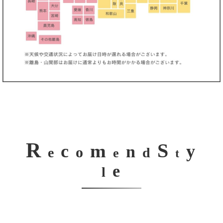
R
S
m
c
y
n
o
e
d
e
t
e
l