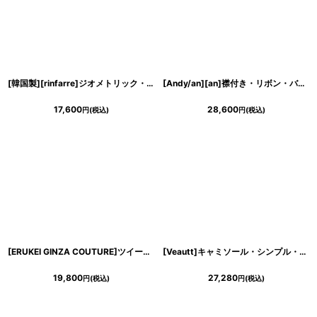
[韓国製][rinfarre]ジオメトリック・プリント・カシュクール・七分袖・マキシ・ミディアムドレス・ラップワンピース[MIRIN着用][送料無料]
[Andy/an][an]襟付き・リボン・バストジップ・ノースリーブ・バイカラー・プリーツ・ワンピース・ミニドレス《送料＆代引き手数料無料》
17,600
28,600
円
(税込)
円
(税込)
き立てる一着。
[ERUKEI GINZA COUTURE]ツイード・ポケット・ノースリーブ・Aライン・シンプル・ミニドレス・ワンピース[黒木麗奈着用][送料無料]
[Veautt]キャミソール・シンプル・肩紐ビジュー・フロントスリット・タイト・ミニドレス・ワンピース《送料＆代引き手数料無料》
19,800
27,280
円
(税込)
円
(税込)
ンピース