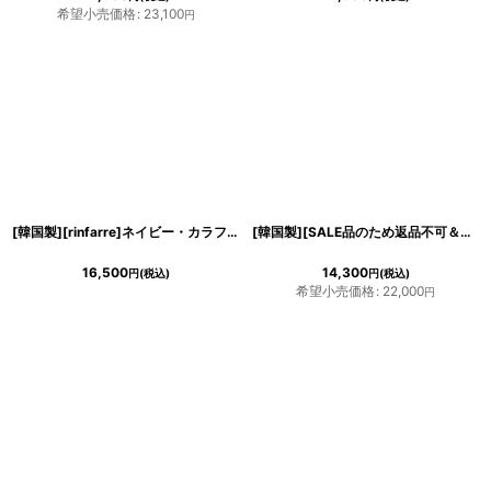
希望小売価格
:
23,100
円
[韓国製][rinfarre]ネイビー・カラフル・ジオメトリック・Vネック・カシュクール・長袖・マキシ・ロングドレス・ラップワンピース[MIRIN着用][送料無料]
[韓国製][SALE品のため返品不可＆再入荷なしの現品限り][rinfarre]ビビッドカラー・バックル・Vネック・マーメイド・ノースリーブ・インポート・ロングドレス[MIRIN着用]
16,500
14,300
円
(税込)
円
(税込)
希望小売価格
:
22,000
円