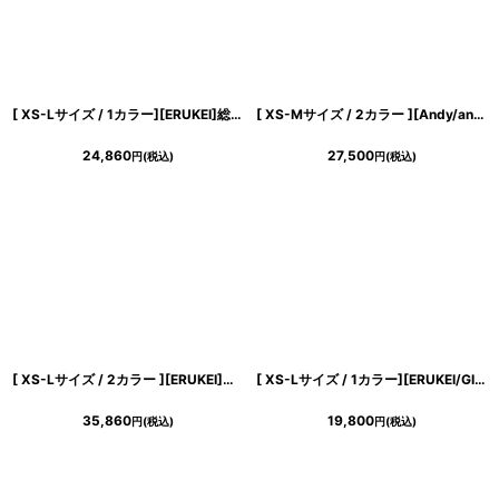
[ XS-Lサイズ / 1カラー][ERUKEI]総レース・ケミカルレース・ビジューボタン・ノースリーブ・タイト・ミニドレス・ワンピース[送料無料]
[ XS-Mサイズ / 2カラー ][Andy/an][an]ダイヤ柄・ビジューボタン・Vネック・ジャガード・ストレッチ タイト・ミニドレス《送料＆代引き手数料無料》
24,860
27,500
円
(税込)
円
(税込)
[ XS-Lサイズ / 2カラー ][ERUKEI]花柄・刺繍・チュール・スパンコール・長袖・ロングスリーブ・シアー・マキシ丈・Aライン・フレア・ロングドレス[山崎みどり着用][送料無料] mygr
[ XS-Lサイズ / 1カラー][ERUKEI/GINZA COUTURE]サテン・花柄・プリント・ハイウエスト・レース切替・Aライン・ミディアムドレス・ワンピース[送料無料]
35,860
19,800
円
(税込)
円
(税込)