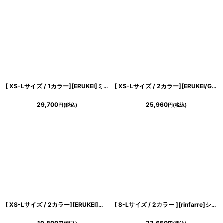
[ XS-Lサイズ / 1カラー][ERUKEI]ミニ・ホワイト×ブラック・レース・花柄・リボン・Aライン・ノースリーブ・ミニドレス・ワンピース[山崎みどり着用][送料無料]mybk
[ XS-Lサイズ / 2カラー][ERUKEI/GINZA COUTURE]チェック柄・ツイード・ノースリーブ・ビジューボタン・ポケット・Aライン・ミニドレス・ワンピース[送料無料]
29,700
25,960
円
(税込)
円
(税込)
[ XS-Lサイズ / 2カラー][ERUKEI]トリコロールカラー・フロントジップ・ノースリーブ・タイト・マーメイド・ミディアムドレス・ワンピース[山崎みどり着用][送料無料]myor
[ S-Lサイズ / 2カラー ][rinfarre]シンプル・長袖・スクエアネック・シアー・タイト・ミディアム・ワンピース[薗田杏奈着用][送料無料]
19,800
23,650