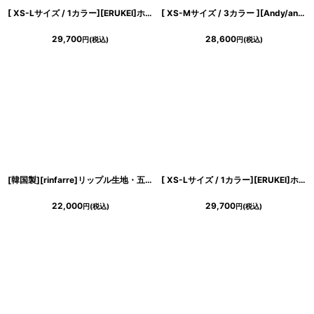
[ XS-Lサイズ / 1カラー][ERUKEI]ホワイト×レッド・花柄・Aライン・ノースリーブ・シフォン・ロングドレス・ワンピース[山崎みどり着用][送料無料]myrd
[ XS-Mサイズ / 3カラー ][Andy/an]アシンメトリー・フロントジップ・テールカット・セットアップ・ミディアムドレス《送料＆代引き手数料無料》
29,700
28,600
円
(税込)
円
(税込)
[韓国製][rinfarre]リップル生地・五分袖・リボン風・胸元カット・マーメイド・タイト・ミディアムドレス・ワンピース[薗田杏奈着用][送料無料]
[ XS-Lサイズ / 1カラー][ERUKEI]ホワイト×ブラック・大理石・Aライン・ノースリーブ・ロングドレス・ワンピース[山崎みどり着用]《送料＆代引き手数料無料》 mywhbk
22,000
29,700
円
(税込)
円
(税込)