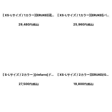
[ XS-Lサイズ / 1カラー][ERUKEI]花柄・シフォン・ティアードフリル・Aライン・レースポイント・ミディアムドレス・ワンピース[送料無料]
[ XS-Lサイズ / 1カラー][ERUKEI]バイカラー・ビジューボタン・シンプル・オフショルダー・Aライン・ミニドレス・ワンピース[送料無料]
29,480
25,960
円
(税込)
円
(税込)
[ S-Lサイズ / 2カラー ][rinfarre]ドレープネック・シフォン・ベージュ・ネイビー・シンプル・上品・マーメイド・ノースリーブ・ロングドレス[薗田杏奈・黒木麗奈着用][送料無料]
[ XS-Lサイズ / 2カラー][ERUKEI/GINZA COUTURE]ツイード・ノースリーブ・シンプル・フレア・Aライン・ミニドレス・ワンピース[送料無料]
27,500
19,800
円
(税込)
円
(税込)