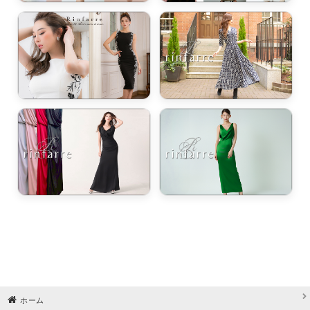
ワンピース・ドレス / ハロウィン（茶・黄色・紫・オレンジ）
ワンピース・ドレス / 胸パッド外せる・胸パッド無し
即日配送
＊Ele Hast エレハスト＊
VIP SECRET SPRING FEVER 3日間だけの特別なご招待。
＊Ele Hast エレハスト＊SwimWear
＊Éclet-Grelot by RiNFARRE エクラグレロ＊
セミロング・アンクル丈
ホーム