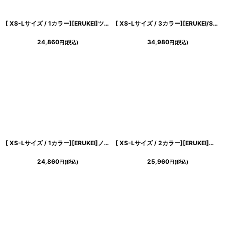
[ XS-Lサイズ / 1カラー][ERUKEI]ツイード・リボン・スパンコール・フレア・Aライン・ノースリーブ・ミニドレス・ワンピース[山崎みどり着用][送料無料] mypk
[ XS-Lサイズ / 3カラー][ERUKEI/SETTAN]総レース・ノースリーブ・Vネック・ハイウエスト・タイト・マーメイド・ロングドレス[送料無料]
24,860
34,980
円
(税込)
円
(税込)
[ XS-Lサイズ / 1カラー][ERUKEI]ノースリーブ・総レース・シアー・リボン・Aライン・ミニドレス・ワンピース[送料無料]
[ XS-Lサイズ / 2カラー][ERUKEI]スクエアネック・ケミカルレース・ビジューボタン・ティアード・Aライン・ミニドレス・ワンピース[送料無料]
24,860
25,960
円
(税込)
円
(税込)