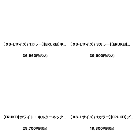
[ XS-Lサイズ / 1カラー][ERUKEI]キャミソール・ラインストーン・刺繍・レース・エレガント・Aライン・ロングドレス[奈月セナ着用]《送料＆代引き手数料無料》
[ XS-Lサイズ / 3カラー][ERUKEI]ノースリーブ・ラメ・ラインストーン・プリーツ・レース・シアー・エレガント・Aライン・ロングドレス[送料無料]
36,960
39,600
円
(税込)
円
(税込)
[ERUKEI]ホワイト・ホルターネック・サテン・パール・ギャザー・セクシー・ストレートライン・ロングドレス[送料無料]
[ XS-Lサイズ / 1カラー][ERUKEI]プリント・花柄・コルセット・Aライン・ノースリーブ・ミディアムドレス・ワンピース[山崎みどり着用][送料無料] mypr
29,700
19,800
円
(税込)
円
(税込)