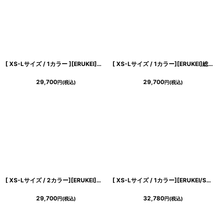
[ XS-Lサイズ / 1カラー ][ERUKEI]ノースリーブ・総レース・リボン・タイト・ミディアムドレス・ワンピース[送料無料]
[ XS-Lサイズ / 1カラー][ERUKEI]総レース・チュールレース・シアー・ノースリーブ・タイト・インナーミニ・ストレートライン・ロングドレス[送料無料]
29,700
29,700
円
(税込)
円
(税込)
き立てる一着。
[ XS-Lサイズ / 2カラー][ERUKEI]総レース Vネック 七分袖 花柄 ブラック ホワイト マーメイド ロングドレス ワンピース[送料無料][山崎みどり着用]mybk
[ XS-Lサイズ / 1カラー][ERUKEI/SETTAN]立体フラワー・レース・メッシュ・シアー・ノースリーブ・インナーミニ・Aライン・ミディアムドレス・ワンピース[送料無料]
29,700
32,780
円
(税込)
円
(税込)
ンピース