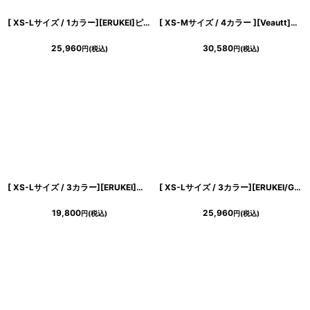
[ XS-Lサイズ / 1カラー][ERUKEI]ピンク・フレア・Aライン・ノースリーブ・ミニドレス・ワンピース[山崎みどり着用][送料無料] mypk
[ XS-Mサイズ / 4カラー ][Veautt]ワンショルダー・ショルダーリボン・ビジュー・タイト・ミディアムドレス《送料＆代引き手数料無料》
25,960
30,580
円
(税込)
円
(税込)
[ XS-Lサイズ / 3カラー][ERUKEI]半袖・シンプル・Ａライン・リボン・ミニドレス・ワンピース[送料無料]
[ XS-Lサイズ / 3カラー][ERUKEI/GINZA COUTURE]キャミソール・タイト・シンプル・ミディアムドレス・ワンピース[送料無料]
19,800
25,960
円
(税込)
円
(税込)