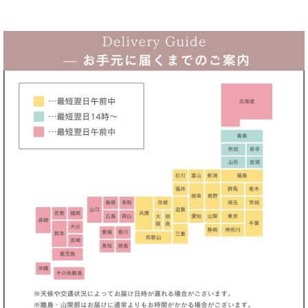
ロング・マキシ
山崎みどりちゃん着用ドレス♪
ミニ・ショート
MIRINちゃん着用ドレス♪
セットアップ
薗田杏奈ちゃん着用ドレス♪
スカート・ブラウス
れおちゃん着用ドレス♪
ジャケット・アウター・ボレロ
カシュクールワンピース
サンダル・パンプス・ブーツ
奈月セナちゃん着用ドレス♪
ジュエリー
袖あり
シリコンブラ・インナー
ワンピース / オフィス・通勤（きれいめ・クール）
ストール・グローブ
ワンピース / オフィス・通勤（大人可愛い・フェミニン）
ワンピース / デート・婚活・お見合い