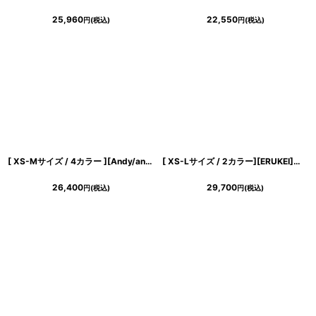
25,960
22,550
円
(税込)
円
(税込)
[ XS-Mサイズ / 4カラー ][Andy/an][an]ワンカラー・チェーン・バックリボン・袖あり・半袖・タイト・ミニドレス・キャバドレス《送料＆代引き手数料無料》
[ XS-Lサイズ / 2カラー][ERUKEI]総レース・ボートネック・ノースリーブ・リボン・バックスリット・タイト・ロングドレス[山崎みどり着用][送料無料] myju
26,400
29,700
円
(税込)
円
(税込)