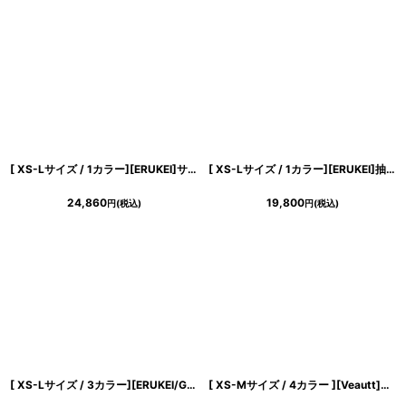
[ XS-Lサイズ / 1カラー][ERUKEI]サテンジャガード・フロッキープリント・Vネック・ノースリーブ・裾プリーツ・Aライン・ミニドレス・ワンピース[送料無料][山崎みどり着用] myiv
[ XS-Lサイズ / 1カラー][ERUKEI]抽象柄・プリント・サテン・フリルスリーブ・Vネック・タック・ベルト風・スリット・Aライン・ロングドレス[送料無料]
24,860
19,800
円
(税込)
円
(税込)
[ XS-Lサイズ / 3カラー][ERUKEI/GINZA COUTURE]花柄・ジャガード・ノースリーブ・Aライン・ミディアムドレス・ワンピース[送料無料]
[ XS-Mサイズ / 4カラー ][Veautt]ホルターネック・ビジューチェーン・ドレープフレア・ミディアムドレス《送料＆代引き手数料無料》