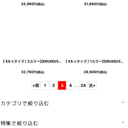
25,960
31,680
円
(税込)
円
(税込)
[ XS-Lサイズ / 2カラー][ERUKEI/SETTAN]ゴールド×グレー・ノースリーブ・ラウンドネック・花柄・フラワー・フレア・Aライン・ロングドレス[送料無料]
[ XS-Lサイズ / 1カラー][ERUKEI/SETTAN]ケミカルレース・総レース・ビジューベルト付き・スリットネック・ノースリーブ・タイト・ミディアムドレス・ワンピース[送料無料]
32,780
28,600
円
(税込)
円
(税込)
«
前
1
2
3
4
...
24
次
»
カテゴリで絞り込む
特集で絞り込む
ミディアム