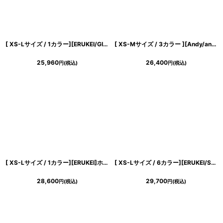
[ XS-Lサイズ / 1カラー][ERUKEI/GINZA COUTURE]バイカラー・総柄・リボン・ひざ丈・Vネック・ノースリーブ・タイト・ミディアムドレス・ワンピース[送料無料]
[ XS-Mサイズ / 3カラー ][Andy/an][an]長袖 袖あり・ウエストカット・アシンメトリー・ラップスカート・タイト・ミニドレス《送料＆代引き手数料無料》
25,960
26,400
円
(税込)
円
(税込)
[ XS-Lサイズ / 1カラー][ERUKEI]ホワイト×ブルー・小花柄・ノースリーブ・カシュクール・Aライン・マキシ丈・ロングドレス・ワンピース[薗田杏奈着用][送料無料]
[ XS-Lサイズ / 6カラー][ERUKEI/SETTAN]Vネック・ノースリーブ・シンプル・サテン・上品・肩リボン・切替・Aライン・ロングドレス[送料無料]
28,600
29,700
円
(税込)
円
(税込)