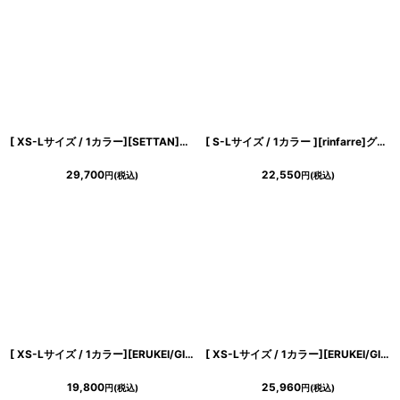
浴びながら、自分らしく、美しく。-
クワンピース
日常にある。エレガンスをひとさじー
[ XS-Lサイズ / 1カラー][SETTAN]リーフ柄・プリント・シフォン・Vネック・ノースリーブ・Aライン・ロングドレス[送料無料]
[ S-Lサイズ / 1カラー ][rinfarre]グレー・チェック柄・ノースリーブ・タイト・ミディアム・ワンピース[黒木麗奈着用][送料無料]
シルエット。 夏の視線を独り占めする「夏の主役ラップロングドレス」
29,700
22,550
円
(税込)
円
(税込)
[ XS-Lサイズ / 1カラー][ERUKEI/GINZA COUTURE]花柄・プリント・ノースリーブ・Aライン・ミディアムドレス・ワンピース[送料無料]
[ XS-Lサイズ / 1カラー][ERUKEI/GINZA COUTURE]バイカラー・ノースリーブ・フェイクポケット・ダブルボタン・襟・Vネック・タイト・ミニドレス・ワンピース[送料無料]
19,800
25,960
円
(税込)
円
(税込)