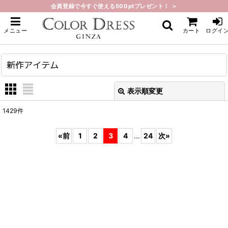
会員登録で今すぐ使える500ptプレゼント！ ＞
ホーム
>
新作アイテム
メニュー
カート
ログイ
新作アイテム
表示順変更
閉じる
1429
件
表示数
:
«
前
1
2
3
4
...
24
次
»
在庫あり
並び順
:
絞り込む