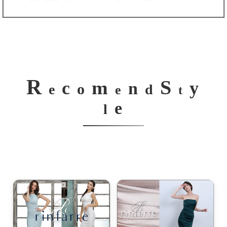
ワンピース / ディナー・アフタヌーンティー
ワンピース / 入学式・卒業式・七五三・ママドレス
ワンピース / 旅行・リゾート・女子会
R
S
m
c
y
ドレス / パーティー・お呼ばれ
n
o
e
d
e
t
e
ドレス / 演奏会・発表会
l
ドレス / 会社のパーティー・祝賀会
ドレス / コンテスト
ワンピース・ドレス / 二の腕カバー
ワンピース・ドレス / 胸元カバー
ワンピース・ドレス / お腹カバー