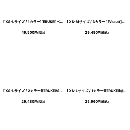
[ XS-Lサイズ / 1カラー][ERUKEI]ベア・ジャガード・金糸・花柄・Aライン・切替・フレア・ロングドレス[山崎みどり着用][送料無料] mysl
[ XS-Mサイズ / 3カラー ][Veautt]ウエストクロスデザイン・ドレープ・バックオープン ・セパレート・フレア・セミロング丈・ミディアムドレス《送料＆代引き手数料無料》
49,500
29,480
円
(税込)
円
(税込)
[ XS-Lサイズ / 2カラー][ERUKEI/SETTAN]花柄・シフォン・ティアードフリル・Aライン・レースポイント・ミディアムドレス・ワンピース[送料無料]
[ XS-Lサイズ / 1カラー][ERUKEI]総レース・シアー・七分袖・ベルスリーブ・タイト・ミディアムドレス・ワンピース[送料無料]
29,480
25,960
円
(税込)
円
(税込)