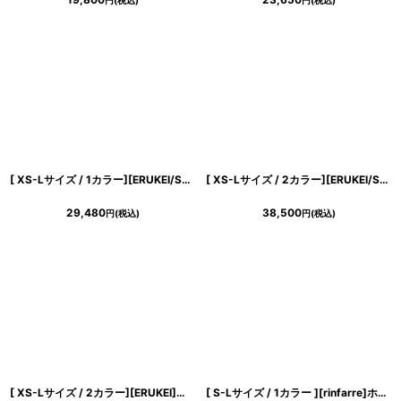
円
(税込)
円
(税込)
[ XS-Lサイズ / 1カラー][ERUKEI/SETTAN]オレンジ・花柄・シフォン・ティアード・フリル・Aライン・レースポイント・ミディアムドレス・ワンピース[送料無料]
[ XS-Lサイズ / 2カラー][ERUKEI/SETTAN]総レース・チュールレース・スパンコール・ビスチェ・ワンショルダー・ドレープ・タイト・インナーミニドレス・ロングドレス[送料無料]
29,480
38,500
円
(税込)
円
(税込)
[ XS-Lサイズ / 2カラー][ERUKEI]半袖・シンプル・ベルト・タイト・ミディアムドレス・ワンピース[山崎みどり着用][送料無料]myju
[ S-Lサイズ / 1カラー ][rinfarre]ホワイト×ブラック・オープンショルダー・タイト・ミディアム・ワンピース[黒木麗奈着用][送料無料]