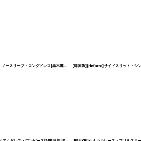
[ERUKEI]ノースリーブ・プリーツVネック・シンプル・ハイウエスト・Aライン・ノースリーブ・ロングドレス[黒木麗奈着用]《送料＆代引き手数料無料》
[
lk-s3
[Veautt]ハイウエスト・タック入り・シースルー・ハートカット・タイト・ミディアムドレス・ワンピース[MIRIN着用]《送料＆代引き手数料無料》
[
ar-vt09238
]