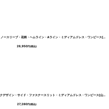
[
cd-k05950sy
]
[ERUKEI]ジャガード・アシメントリー・ノースリーブ・花柄・ヘムライン・Aライン・ミディアムドレス・ワンピース[山崎みどり着用]《送料＆代引き手数料無料》
26,950
円
(税込)
2
]
[Veautt]ノースリーブ・シンプル・シックデザイン・サイド・ファスナースリット・ミディアムドレス・ワンピース[山崎みどり着用][送料無料]mybd
27,280
円
(税込)