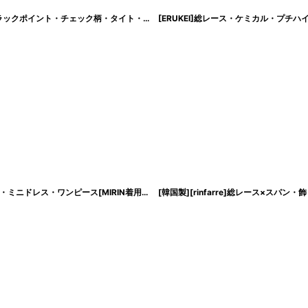
[SALE品のため返品不可＆再入荷なしの現品限り][ERUKEI]ツイード・サイドブラックポイント・チェック柄・タイト・ノースリーブ・ミニドレス・ワンピース[山崎みどり・れお着用]《送料＆代引き手数料無料》
[ERUKEI Settan]総レース・ハイウエスト・Vネック・七分袖・Aライン・フレア・ミニドレス・ワンピース[MIRIN着用]《送料＆代引き手数料無料》
[
lk-s32088s