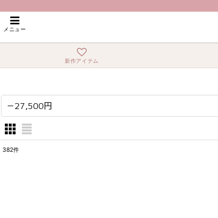
ホーム
>
－27,500円
メニュー
新作アイテム
－27,500円
382
件
表示数
:
在庫あり
並び順
: