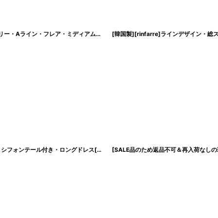
[韓国製][rinfarre]ツイード・ウエストバックル・Vネック・七分袖・アシメントリー・Aライン・フレア・ミディアムドレス・ワンピース[山崎みどり着用]《送料＆代引き手数料無料》my
[韓国製][rinfarre]ホルターネック風 ・総スパンコール・ハイウエスト・2WAY・シフォンテール付き・ロングドレス[黒木麗奈着用]《送料＆代引き手数料無料》
[
c