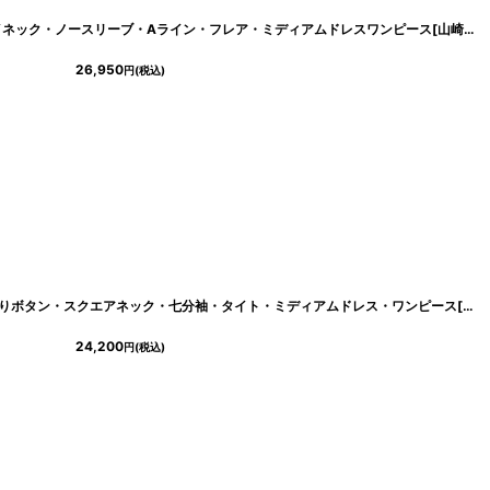
[
lk-c22072
]
[ERUKEI]総レース・ケミカル・プチハイネック・ノースリーブ・Aライン・フレア・ミディアムドレスワンピース[山崎みどり・黒木麗奈着用]《送料＆代引き手数料無料》mypk
26,950
円
(税込)
]
[韓国製][rinfarre]総レース×スパン・飾りボタン・スクエアネック・七分袖・タイト・ミディアムドレス・ワンピース[山崎みどり着用]《送料＆代引き手数料無料》myall
24,200
円
(税込)