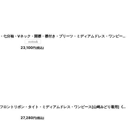
]
[韓国製][rinfarre]Aライン・スカーフ柄・七分袖・Vネック・開襟・襟付き・プリーツ・ミディアムドレス・ワンピース[山崎みどり・MIRIN着用]《送料＆代引き手数料無料》myjugr
23,100
円
(税込)
[
cd-k05926ia
]
[Veautt]オフショルダー・ニット素材・フロントリボン・タイト・ミディアムドレス・ワンピース[山崎みどり着用]《送料＆代引き手数料無料》 mybk
27,280
円
(税込)