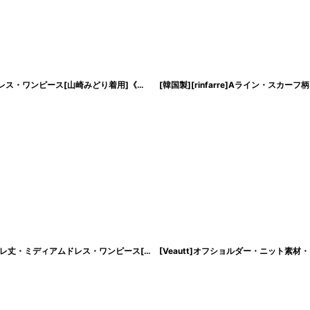
絞り込む
[ERUKEI]ノースリーブ・ケミカルレース・大人・Aライン・膝丈・ミディアムドレス・ワンピース[山崎みどり着用]《送料＆代引き手数料無料》 myall
[
lk-c22098
[韓国製][rinfarre]パープル・ネックリボン・ハイウエスト・長袖・タイト・ミモレ丈・ミディアムドレス・ワンピース[山崎みどり着用]《送料＆代引き手数料無料》