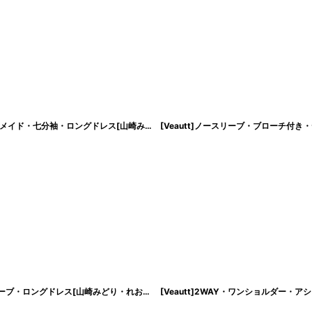
[韓国製][rinfarre]ウエストライン・総レース・裾シースルー・ストレッチ・マーメイド・七分袖・ロングドレス[山崎みどり・れお着用]《送料＆代引き手数料無料》 mywn
[ERUKEI]ノースリーブ・花柄・大人カラー・ハイウエスト・Aライン・ノースリーブ・ロングドレス[山崎みどり・れお着用][送料無料]mypkbr
[
lk-c23015
]