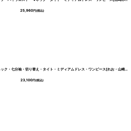
25,960
円
(税込)
[韓国製][rinfarre]総レース・プチハイネック・七分袖・切り替え・タイト・ミディアムドレス・ワンピース[れお・山崎みどり着用] 《送料＆代引き手数料無料》 myld
23,100
円
(税込)