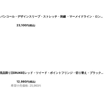
[
cd-k05814p
]
[韓国製][rinfarre]ラインデザイン・総スパンコール・デザインスリーブ・ストレッチ・刺繍 ・マーメイドライン・ロングドレス[山崎みどり・黒木麗奈着用]《送料＆代引き手数料無料》 mynv
23,100
円
(税込)
d-k05807km
]
[SALE品のため返品不可＆再入荷なしの現品限り][ERUKEI]レッド・ツイード・ポイントフリンジ・切り替え・ブラックライン・タイト・膝丈・ミニドレス・ワンピース[黒木麗奈着用]《送料＆代引き手数料無料》
12,980
円
(税込)
希望小売価格
:
25,960
円