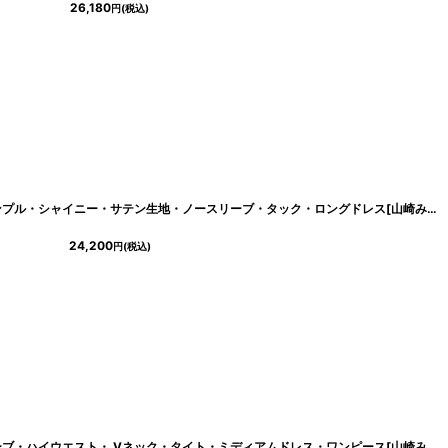
26,180
円
(税込)
5305
]
[韓国製][rinfarre]サイドスリット・シンプル・シャイニー・サテン生地・ノースリーブ・タック・ロングドレス[山崎みどり・MIRIN着用]《送料＆代引き手数料無料》 mycp
24,200
円
(税込)
[ERUKEI]ケミカルレース・フリルスリーブ・ハイウエスト・ Vネック・タイト・ミディアムドレス・ワンピース[山崎みどり着用]《送料＆代引き手数料無料》 mybkwh