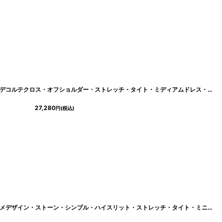
[
cd-k05908im
]
[Veautt]ノースリーブ・ブローチ付き・デコルテクロス・オフショルダー・ストレッチ・タイト・ミディアムドレス・ワンピース[れお着用]《送料＆代引き手数料無料》
27,280
円
(税込)
[Veautt]2WAY・ワンショルダー・アシメデザイン・ストーン・シンプル・ハイスリット・ストレッチ・タイト・ミニドレス・ワンピース[れお着用][送料無料]