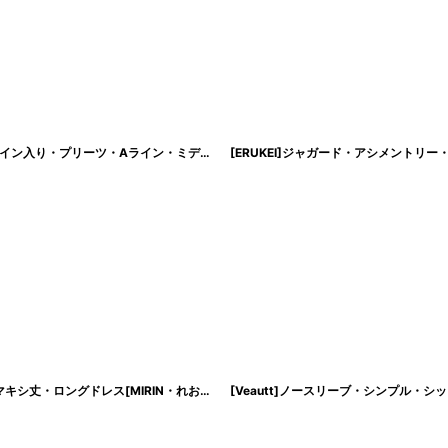
[韓国製][rinfarre]グリーン・ホワイト・五分袖・ウエストチェーンポイント・ライン入り・プリーツ・Aライン・ミディアムドレス・ワンピース[黒木麗奈着用][送料無料]
[ERUKEI]ペイント柄プリント・フラワー・Vネック・ノースリーブ・Aライン・マキシ丈・ロングドレス[MIRIN・れお着用]《送料＆代引き手数料無料》
[
lk-c3146