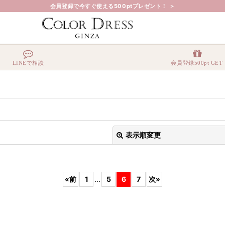
会員登録で今すぐ使える500ptプレゼント！ ＞
LINEで相談
会員登録500pt GET
表示順変更
«
前
1
...
5
6
7
次
»