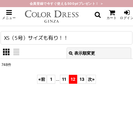
会員登録で今すぐ使える500ptプレゼント！ ＞
ホーム
>
XS（5号）サイズも有り！！
メニュー
カート
ログイ
XS（5号）サイズも有り！！
表示順変更
閉じる
748
件
表示数
:
«
前
1
...
11
12
13
次
»
在庫あり
並び順
:
絞り込む