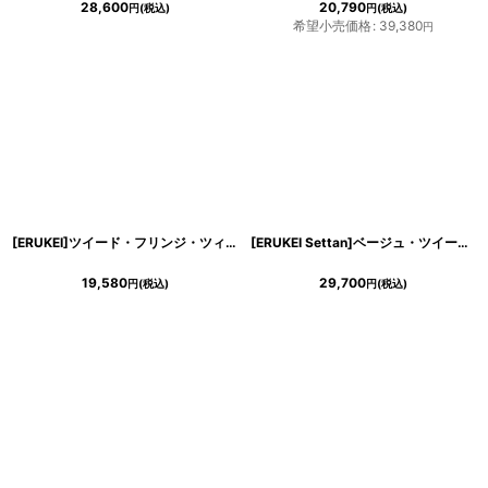
28,600
20,790
円
(税込)
円
(税込)
希望小売価格
:
39,380
円
[ERUKEI]ツイード・フリンジ・ツィード・ノースリーブ・タイト・ミニドレス・ショート丈・ワンピース[MIRIN・れお・関あいか着用][送料無料]
[ERUKEI Settan]ベージュ・ツイード・フレンチスリーブ・ポイントフリンジ・切り替え・タイト・ミニドレス・ワンピース[山崎みどり着用]《送料＆代引き手数料無料》my
19,580
29,700
円
(税込)
円
(税込)