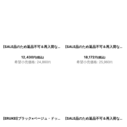
[SALE品のため返品不可＆再入荷なしの現品限り][ERUKEI]ツイード・チェック・半袖・フロントファスナー・膝丈・ショート丈・タイト・ミニドレス・ワンピース[MIRIN・黒木麗奈着用]《送料＆代引き手数料無料》
[SALE品のため返品不可＆再入荷なしの現品限り][ERUKEI]グレー・フラワーレース・半袖・シースルー・タイト・ミニドレス・ワンピース[れお着用]《送料＆代引き手数料無料》
12,430
18,172
円
(税込)
円
(税込)
希望小売価格
:
24,860
希望小売価格
:
25,960
円
円
[ERUKEI]ブラック×ベージュ・ドット・レース・シースルー・ロングスリーブ・タイト・ミニドレス・ワンピース[山崎みどり着用]《送料＆代引き手数料無料》
[SALE品のため返品不可＆再入荷なしの現品限り][ERUKEI]薔薇刺繍・総レース・ブラックベース・マーメイド・タイト・大人・膝下ミディアムドレス・ワンピース[山崎みどり着用]《送料＆代引き手数料無料》myall