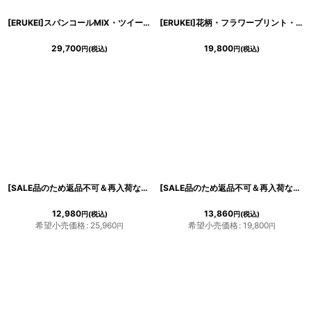
[ERUKEI]スパンコールMIX・ツイード・ポイントフリンジ・ノースリーブ・スリット・タイト・ミニドレス・ワンピース《送料＆代引き手数料無料》 [MIRIN着用]
[ERUKEI]花柄・フラワープリント・フリルスリーブ・Aライン・フレア・ミディアムドレス・ワンピース[山崎みどり着用][送料無料]myall
29,700
19,800
円
(税込)
円
(税込)
[SALE品のため返品不可＆再入荷なしの現品限り][ERUKEI]レッド・ツイード・ポイントフリンジ・切り替え・ブラックライン・タイト・膝丈・ミニドレス・ワンピース[黒木麗奈着用]《送料＆代引き手数料無料》
[SALE品のため返品不可＆再入荷なしの現品限り][ERUKEI]ツイード・チェック・ポイントフリンジ・切り替え・タイト・ミニドレス・ワンピース[黒木麗奈着用][送料無料]
12,980
13,860
円
(税込)
円
(税込)
希望小売価格
:
25,960
希望小売価格
:
19,800
円
円