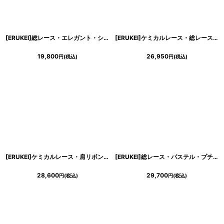
[ERUKEI]総レース・エレガント・ショート丈・ノースリーブ・タイト・ミニドレス・ワンピース[山崎みどり・れお着用][送料無料]myyl
[ERUKEI]ケミカルレース・総レース・七分袖・Vネック・タイト・ショート丈・ミニドレス・ワンピース[れお着用]《送料＆代引き手数料無料》
19,800
26,950
円
(税込)
円
(税込)
[ERUKEI]ケミカルレース・肩リボン・Vネック・ティアード・ノースリーブ・Aライン・ミニドレス・ワンピース[MIRIN・黒木麗奈着用]《送料＆代引き手数料無料》
[ERUKEI]総レース・パステル・プチハイネック・フリル・フロントリボン・膝丈・ミディアムドレス・ワンピース[山崎みどり着用]《送料＆代引き手数料無料》 mypk
28,600
29,700
円
(税込)
円
(税込)