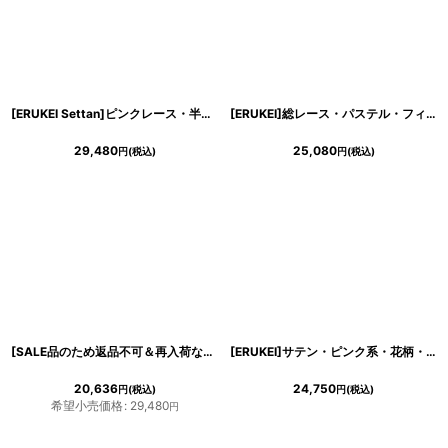
[ERUKEI Settan]ピンクレース・半袖・プリーツ・Aライン・ミディアムドレス・ワンピース[山崎みどり着用]《送料＆代引き手数料無料》
[ERUKEI]総レース・パステル・フィッシュテールヘムライン・Vネック・ミディアムドレス・ワンピース[MIRIN・黒木麗奈着用]《送料＆代引き手数料無料》
29,480
25,080
円
(税込)
円
(税込)
[SALE品のため返品不可＆再入荷なしの現品限り][ERUKEI Settan]フラワー総レース・フロントフリル・デコルテシースルー・オープンショルダー・ミディアムドレス・ワンピース[黒木麗奈着用]《送料＆代引き手数料無料》
[ERUKEI]サテン・ピンク系・花柄・プリント・ノースリーブ・Aライン・ハイウエスト・ロングドレス[黒木麗奈着用]《送料＆代引き手数料無料》
20,636
24,750
円
(税込)
円
(税込)
希望小売価格
:
29,480
円