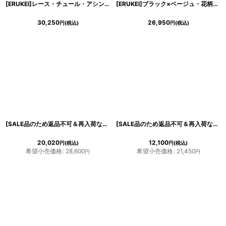
[ERUKEI]レース・チュール・アシンメトリーデザイン・胸元Vカット・ノースリーブ・インナーミニ・ロングドレス[山崎みどり着用]《送料＆代引き手数料無料》 mypkwh
[ERUKEI]ブラック×ベージュ・花柄プリント・Vネック・ノースリーブ・ハイウエスト・Aライン・ミニドレス・ショート丈・ワンピース[山崎みどり着用]《送料＆代引き手数料無料》
30,250
26,950
円
(税込)
円
(税込)
[SALE品のため返品不可＆再入荷なしの現品限り][ERUKEI]ライトベージュ・刺繍・ノースリーブ・エレガント・Aライン・ミニドレス・ワンピース[山崎みどり着用]《送料＆代引き手数料無料》
[SALE品のため返品不可＆再入荷なしの現品限り][韓国製][rinfarre]ライトツイード・スクエアネック・ウエストバックル・ハイウエスト・パステル・ミディアム・膝丈・ドレス・ワンピース[MIRIN・山崎みどり着用][送料無料]myld
20,020
12,100
円
(税込)
円
(税込)
希望小売価格
:
28,600
希望小売価格
:
21,450
円
円