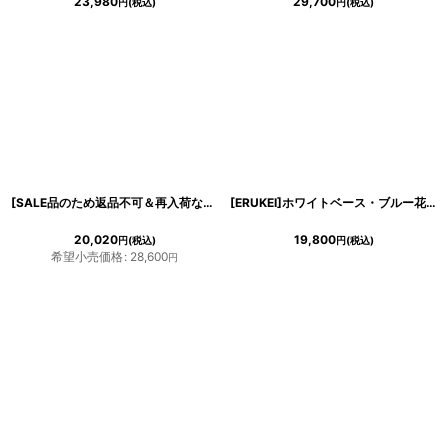
23,980
29,700
円
(税込)
円
(税込)
[SALE品のため返品不可＆再入荷なしの現品限り][ERUKEI]オレンジ・サーモンピンク・リボンポイント・ノースリーブ・花柄・ハイウエスト・Aライン・膝丈・ミディアム・ドレス・ワンピース[MIRIN着用][送料無料]
[ERUKEI]ホワイトベース・ブルー花柄・ノースリーブ・Ａライン・フレア・ミディアムドレス・ワンピース[山崎みどり着用][送料無料]mypr
20,020
19,800
円
(税込)
円
(税込)
希望小売価格
:
28,600
円