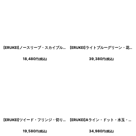
[ERUKEI]ノースリーブ・スカイブルー×ホワイト・バイカラー・ペプラム・ミニドレス・ワンピース[山崎みどり着用][送料無料]mybklu
[ERUKEI]ライトブルーグリーン・花柄・シフォン・ティアードフリル・半袖・Aライン・膝丈・ミディアムドレス・ワンピース[黒木麗奈着用]《送料＆代引き手数料無料》
18,480
39,380
円
(税込)
円
(税込)
[ERUKEI]ツイード・フリンジ・切り替えライン・ノースリーブ・Aライン・ミニドレス・ワンピース[渚・MIRIN・山崎みどり着用][送料無料]mynv
[ERUKEI]Aライン・ドット・水玉・フリル・ティアード・ブラック・長袖・ミディアムドレス・ワンピース[MIRIN着用]《送料＆代引き手数料無料》
19,580
34,980
円
(税込)
円
(税込)