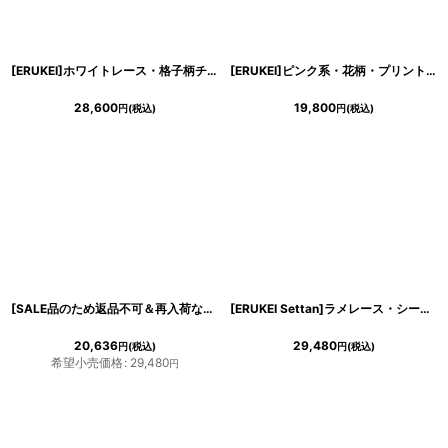
浴びながら、自分らしく、美しく。-
[ERUKEI]ホワイトレース・格子柄チェック・Aライン・フレア・ミディアムドレス・ワンピース[関あいか着用]《送料＆代引き手数料無料》
[ERUKEI]ピンク系・花柄・プリント・ウエスト切り替え・ノースリーブ・Aライン・フレア・ミディアムドレス・ワンピース[山崎みどり着用][送料無料]
クワンピース
28,600
19,800
円
(税込)
円
(税込)
日常にある。エレガンスをひとさじー
シルエット。 夏の視線を独り占めする「夏の主役ラップロングドレス」
[SALE品のため返品不可＆再入荷なしの現品限り][ERUKEI Settan]ラメ・総レース・デコルテシースルー・オープンショルダー・Aライン・ミディアムドレス・ワンピース[山崎みどり着用]《送料＆代引き手数料無料》myall
[ERUKEI Settan]ラメレース・シースルー・半袖・マーメイドライン・ミディアム丈・ミディアム・ドレス・ワンピース《送料＆代引き手数料無料》mypk
20,636
29,480
円
(税込)
円
(税込)
希望小売価格
:
29,480
円