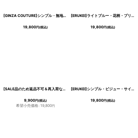
[GINZA COUTURE]シンプル・無地・縦フリル・ノースリーブ・Aライン・フレア・ミディアムドレス・ワンピース[山崎みどり着用][送料無料]mypk
[ERUKEI]ライトブルー・花柄・プリント・リボン・ノースリーブ・Aライン・フレア・膝丈・ミニドレス・ワンピース[山崎みどり着用][送料無料]
19,800
19,800
円
(税込)
円
(税込)
[SALE品のため返品不可＆再入荷なしの現品限り][ERUKEI]ホワイトベース・レッド・花柄・パフスリーブ・タイト・ミニドレス・ワンピース[黒木麗奈着用]
[ERUKEI]シンプル・ビジュー・サイドタック・半袖・タイト・膝丈・ミディアムドレス・ワンピース[山崎みどり・薗田杏奈着用][送料無料]mypl
9,900
19,800
円
(税込)
円
(税込)
希望小売価格
:
19,800
円