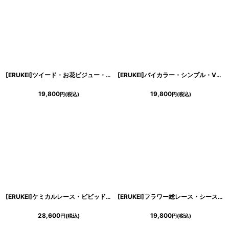
[ERUKEI]ツイード・お花ビジュー・肩ポイント・ノースリーブ・マーメイド・ローウエスト・Aライン・ミニドレス・ワンピース[MIRIN・黒木麗奈・山崎みどり・れお着用][送料無料]myju
[ERUKEI]バイカラー・シンプル・Vネック・縦ライン・ノースリーブ・タイト・ミニドレス・ワンピース[MIRIN着用][送料無料]
19,800
19,800
円
(税込)
円
(税込)
[ERUKEI]ケミカルレース・ビビッドカラー・胸元スリットカット・ノースリーブ・タイト・ミニドレス・ワンピース[れお・山崎みどり着用]《送料＆代引き手数料無料》mylu
[ERUKEI]フラワー総レース・シースルー・ノースリーブ・エレガント・Aライン・膝丈・ミディアムドレス・ワンピース[山崎みどり・れお着用][送料無料]mybk
28,600
19,800
円
(税込)
円
(税込)