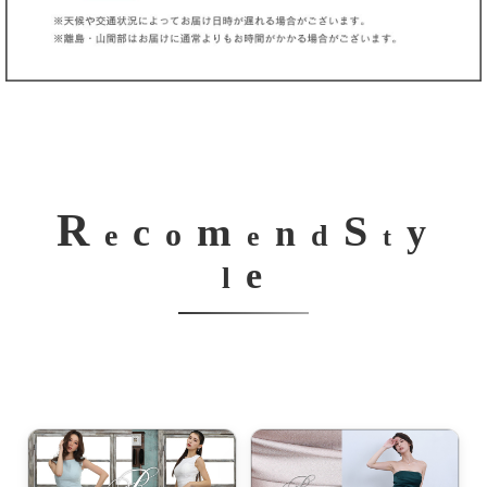
R
S
m
c
y
n
o
e
d
e
t
e
l