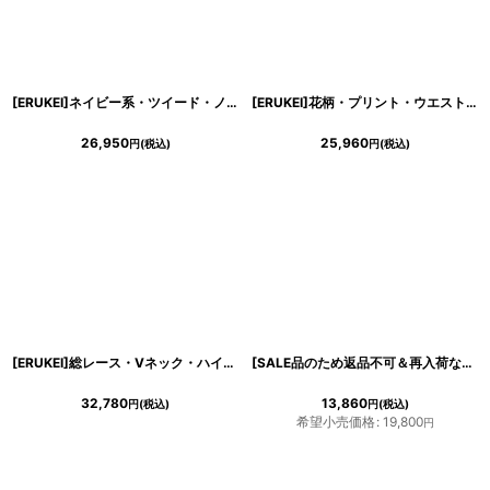
[ERUKEI]ネイビー系・ツイード・ノースリーブ・パイピング・Aライン・ミディアムドレス・ワンピース[黒木麗奈着用]《送料＆代引き手数料無料》
[ERUKEI]花柄・プリント・ウエストリボン・サテン・ハートカット・フリルスリーブ・Aライン・ロングドレス[黒木麗奈・関あいか着用]《送料＆代引き手数料無料》
26,950
25,960
円
(税込)
円
(税込)
[ERUKEI]総レース・Vネック・ハイウエスト・フリル・Aライン・ノースリーブ・ロングドレス[山崎みどり着用]《送料＆代引き手数料無料》mybkwh
[SALE品のため返品不可＆再入荷なしの現品限り][ERUKEI]ピンクベージュ・レースケープ・ボレロ・2WAY・ 膝丈・ノースリーブ・タイト・ミニドレス・ワンピース[山崎みどり着用]
32,780
13,860
円
(税込)
円
(税込)
希望小売価格
:
19,800
円