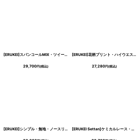
[ERUKEI]スパンコールMIX・ツイード・シンプル・ノースリーブ・タイト・ミニドレス・ワンピース[山崎みどり着用]《送料＆代引き手数料無料》mywh
[ERUKEI]花柄プリント・ハイウエスト・Vネック・ノースリーブ・マキシ・ロングドレス・Aライン[れお着用]《送料＆代引き手数料無料》
29,700
27,280
円
(税込)
円
(税込)
[ERUKEI]シンプル・無地・ノースリーブ・プチハイネック・ハイウエスト・Aライン・膝丈・ミニドレス・ワンピース[MIRIN・れお着用][送料無料]
[ERUKEI Settan]ケミカルレース・ペプラム・タイト・ミニドレス・ショート丈・ワンピース[山崎みどり着用]《送料＆代引き手数料無料》mywh