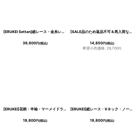
[ERUKEI Settan]総レース・金糸レース・フレアスリーブ・七分袖・タイト・ミディアムドレス・ワンピース[山崎みどり・薗田杏奈着用]《送料＆代引き手数料無料》mygr
[SALE品のため返品不可＆再入荷なしの現品限り][ERUKEI]フリルポイント・Vネック・花柄・プリント・切り替え・ノースリーブ・Aライン・ハイウエスト・ロングドレス[山崎みどり・れお着用]《送料＆代引き手数料無料》 mybk
39,600
14,850
円
(税込)
円
(税込)
希望小売価格
:
29,700
円
[ERUKEI]花柄・半袖・マーメイドライン・上品・ミディアムドレス・ワンピース[山崎みどり着用][送料無料]mylu
[ERUKEI]総レース・Vネック・ノースリーブ・フロントリボン・膝丈・ミディアムドレス・ワンピース[黒木麗奈着用]《送料＆代引き手数料無料》
19,800
19,800
円
(税込)
円
(税込)