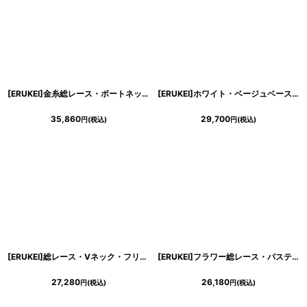
[ERUKEI]金糸総レース・ボートネック・フレア・五分袖・Aライン・ミディアム・ドレス・ワンピース[山崎みどり・薗田杏奈着用]《送料＆代引き手数料無料》 mypkbk
[ERUKEI]ホワイト・ベージュベース・総レース・フレア・長袖・Aライン・ミディアムドレス・ワンピース[山崎みどり着用]《送料＆代引き手数料無料》
35,860
29,700
円
(税込)
円
(税込)
[ERUKEI]総レース・Vネック・フリル・ハイウエスト・Aライン・ショート丈・ミニドレス・ワンピース[MIRIN・関あいか着用]《送料＆代引き手数料無料》
[ERUKEI]フラワー総レース・パステル・ハイウエスト・ノースリーブ・マーメイドライン・ミディアムドレス・ワンピース[山崎みどり・黒木麗奈・MIRIN着用]《送料＆代引き手数料無料》mypkpl
27,280
26,180
円
(税込)
円
(税込)