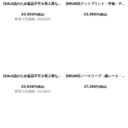
[SALE品のため返品不可＆再入荷なしの現品限り][ERUKEI]ノースリーブ・ティアード・総レース・フレア・ショート丈・ハイウエスト・ミニドレス・ワンピース[関あいか・れお着用][送料無料]
[ERUKEI]ドットプリント・半袖・デコルテレース・ペプラム・ミニドレス・ショートワンピース[関あいか・れお着用]《送料＆代引き手数料無料》
20,020
23,980
円
(税込)
円
(税込)
希望小売価格
:
28,600
円
[SALE品のため返品不可＆再入荷なしの現品限り][ERUKEI Settan]ラメ・総レース・ケープ風・半袖・飾りボタン・Aライン・ミディアムドレス・ワンピース[山崎みどり・黒木麗奈着用]《送料＆代引き手数料無料》mypk
[ERUKEI]ノースリーブ・総レース・マーメイド・ひざ下・ミディアム・ドレス・ワンピース[MIRIN・山崎みどり・黒木麗奈・関あいか着用]《送料＆代引き手数料無料》myrd
20,636
27,280
円
(税込)
円
(税込)
希望小売価格
:
29,480
円
き立てる一着。
ンピース