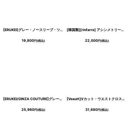
[ERUKEI]グレー・ノースリーブ・ツイード・切替・フレア・リボン・Aライン・ミニドレス・ワンピース[送料無料]
[韓国製][rinfarre] アシンメトリー・フリル・半袖・シフォン・タイト・ミディアムドレス・ワンピース[奈月セナ着用][送料無料]
19,800
22,000
円
(税込)
円
(税込)
き立てる一着。
[ERUKEI/GINZA COUTURE]グレー×イエロー・首元フリル・ノースリーブ・プリント・Aライン・ロングドレス[送料無料]
[Veautt]Vカット・ウエストクロス・バックオープン・リボン・フレアロングドレス《送料＆代引き手数料無料》
25,960
31,680
円
(税込)
円
(税込)
ンピース