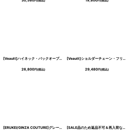
30,580
19,800
円
(税込)
円
(税込)
[Veautt]ハイネック・バックオープン・リボン・ウエストマーク・タイト・ミディアムドレス《送料＆代引き手数料無料》
[Veautt]ショルダーチェーン・フリル・タック・タイト・ミディアムドレス《送料＆代引き手数料無料》
26,800
29,480
円
(税込)
円
(税込)
[ERUKEI/GINZA COUTURE]グレー×ホワイト・総レース・Aライン・ノースリーブ・ミディアムドレス・ワンピース[送料無料]
[SALE品のため返品不可＆再入荷なしの現品限り][ERUKEI/GINZA COUTURE]ベージュ・グレー・フラワープリント・Aライン・ノースリーブ・ウエストリボン・ロングドレス[送料無料]