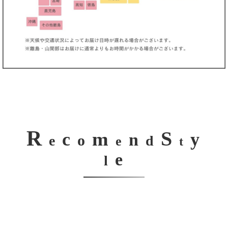
R
S
m
c
y
n
o
e
d
e
t
e
l