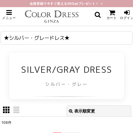
会員登録で今すぐ使える500ptプレゼント！ ＞
ホーム
>
★シルバー・グレードレス★
メニュー
カート
ログイ
★シルバー・グレードレス★
SILVER/GRAY DRESS
シルバー・グレー
表示順変更
閉じる
106
件
表示数
: