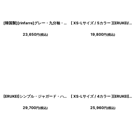
[韓国製][rinfarre]グレー・九分袖・襟付き風・カフス・チェーン・胸元カット・タイト・ミディアムドレス・ワンピース[黒木麗奈着用][送料無料]
[ XS-Lサイズ / 5カラー ][ERUKEI/GINZA COUTURE]ホワイト・ブラック・ワインレッド・ネイビー・グレー・ノースリーブ・ツイード・スパンコール・ポケット・Aライン・ミニドレス・ワンピース[送料無料]
23,650
19,800
円
(税込)
円
(税込)
[ERUKEI]シンプル・ジャガード・ハイウエスト・フリルスリーブ・Vネック・Aライン・ロングドレス[山崎みどり着用]《送料＆代引き手数料無料》myall
[ XS-Lサイズ / 4カラー ][ERUKEI]ネイビー・ワインレッド・ホワイト・グレー・シンプル・ワンカラー・ノースリーブ・タイト・ショート丈・ミニドレス・ワンピース[山崎みどり着用][送料無料]mynv
29,700
25,960
円
(税込)
円
(税込)