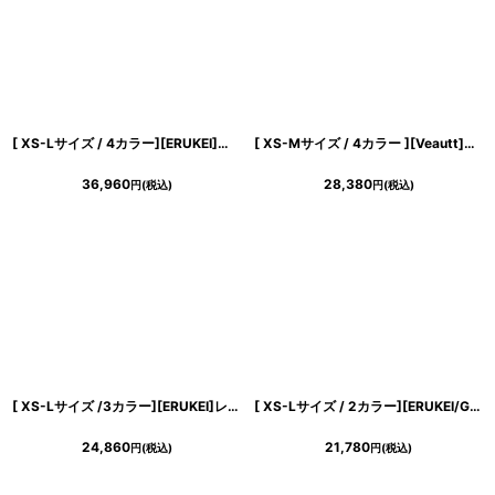
[ XS-Lサイズ / 4カラー][ERUKEI]ベア・ジャガード・ゴールド・シルバー・ネイビー・ジャガード・花柄・Aライン・スピンドル・ロングドレス[山崎みどり着用][送料無料]mygl
[ XS-Mサイズ / 4カラー ][Veautt]ワンショルダー・シアー・メッシュ・スリット・タイト・ミディアムドレス《送料＆代引き手数料無料》
36,960
28,380
円
(税込)
円
(税込)
[ XS-Lサイズ /3カラー][ERUKEI]レッド・グリーン・グレー・リボン・背中見せ・Aライン・フレア・ミニドレス・ワンピース[送料無料]
[ XS-Lサイズ / 2カラー][ERUKEI/GINZA COUTURE]グレー・ワインレッド・ラメ・シンプル・ブローチ・ベルト・ノースリーブ・Aライン・ミディアムドレス・ワンピース[送料無料]
24,860
21,780
円
(税込)
円
(税込)