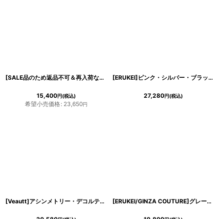
[SALE品のため返品不可＆再入荷なしの現品限り][韓国製][rinfarre]ノースリーブ・スクエアネック・ステッチ・プリーツ・Aライン・ミディアムドレス・ワンピース[薗田杏奈着用][送料無料]
[ERUKEI]ピンク・シルバー・ブラック・金糸・総レース・ラメレース・半袖・タイト・ミディアムドレス・ワンピース[送料無料]
15,400
27,280
円
(税込)
円
(税込)
希望小売価格
:
23,650
円
[Veautt]アシンメトリー・デコルテカット・ビジューチェーン・シアー・タイトミディアムドレス《送料＆代引き手数料無料》
[ERUKEI/GINZA COUTURE]グレー・半袖・フラワープリント・総レース・Aライン・ミディアムドレス・ワンピース[送料無料]