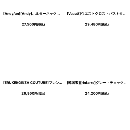
[Andy/an][Andy]ホルターネック ・フロントジップ・ハイネック・ビジュー・リボン・フレア・ミニドレス・キャバドレス《送料＆代引き手数料無料》
[Veautt]ウエストクロス・バストタック・リボン・バイカラー・チェーン・サイドファスナー・タイト・ミディアムドレス《送料＆代引き手数料無料》
27,500
29,480
円
(税込)
円
(税込)
[ERUKEI/GINZA COUTURE]フレンチスリーブ・カットアウト・花柄 ジャガード・フィッシュテール・Aライン・ミディアムドレス・ワンピース[送料無料]
[韓国製][rinfarre]グレー・チェック・フリル・七分袖・Aライン・ミディアムドレス・ワンピース[黒木麗奈着用][送料無料]
26,950
24,200
円
(税込)
円
(税込)