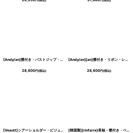
円
(税込)
円
(税込)
[Andy/an]襟付き・バストジップ・ノースリーブ・プリーツ・ビジューボタン・フレア・セットアップ・ミニドレス《送料＆代引き手数料無料》
[Andy/an][an]襟付き・リボン・レース・七分袖・フレア・Aライン・ミニドレス・ワンピース・キャバドレス《送料＆代引き手数料無料》
28,600
28,600
円
(税込)
円
(税込)
[Veautt]シアーショルダー・ビジュー・タイト・ミディアムドレス《送料＆代引き手数料無料》
[韓国製][rinfarre]長袖・襟付き・ベルト付き・マキシドレス・ロング・ワンピース[奈月セナちゃん着用]代引き手数料・送料無料