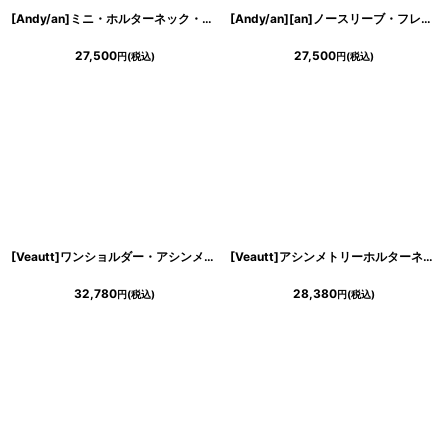
[Andy/an]ミニ・ホルターネック・グレー・ストライプ・リボン・Aライン・ノースリーブ・ミニドレス・ワンピース《送料＆代引き手数料無料》
[Andy/an][an]ノースリーブ・フレア・ビジュー・リボン・Aライン・ミニドレス・ワンピース《送料＆代引き手数料無料》
27,500
27,500
円
(税込)
円
(税込)
[Veautt]ワンショルダー・アシンメトリー・フレア・ミディアムドレス《送料＆代引き手数料無料》
[Veautt]アシンメトリーホルターネック・ウエストクロスデザイン・サイドカット・タイト・ミディアムドレス《送料＆代引き手数料無料》
32,780
28,380
円
(税込)
円
(税込)