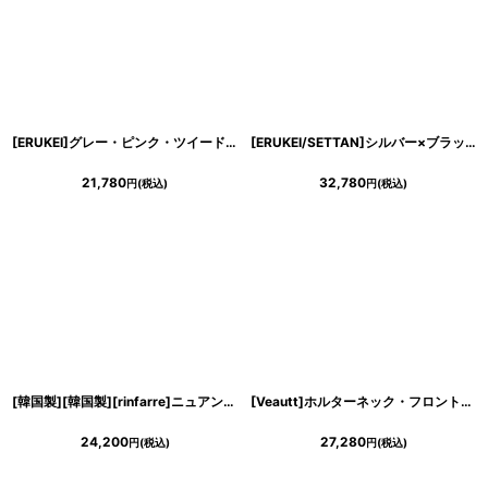
浴びながら、自分らしく、美しく。-
クワンピース
[ERUKEI]グレー・ピンク・ツイード・ネックパール・ノースリーブ・フレア・Aライン・ミニドレス・ワンピース[送料無料]
[ERUKEI/SETTAN]シルバー×ブラック・ベージュ×ブラック・Vネック・刺繍・レース・Aライン・ミディアムドレス・ワンピース[送料無料]
日常にある。エレガンスをひとさじー
21,780
32,780
円
(税込)
円
(税込)
シルエット。 夏の視線を独り占めする「夏の主役ラップロングドレス」
[韓国製][韓国製][rinfarre]ニュアンスカラー・半袖・オフショルダー・スリット・シンプル・無地・タイト・ロングドレス・ワンピース[山崎みどり着用][送料無料]myld
[Veautt]ホルターネック・フロントシアーデザイン・ビジューチェーン・タイトミディアムドレス《送料＆代引き手数料無料》
24,200
27,280
円
(税込)
円
(税込)