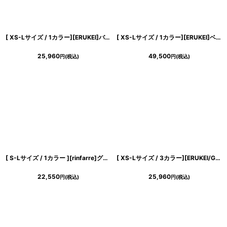
[ XS-Lサイズ / 1カラー][ERUKEI]バイカラー・ビジューボタン・シンプル・オフショルダー・Aライン・ミニドレス・ワンピース[送料無料]
[ XS-Lサイズ / 1カラー][ERUKEI]ベア・ジャガード・金糸・花柄・Aライン・切替・フレア・ロングドレス[山崎みどり着用][送料無料] mysl
25,960
49,500
円
(税込)
円
(税込)
[ S-Lサイズ / 1カラー ][rinfarre]グレー・チェック柄・ノースリーブ・タイト・ミディアム・ワンピース[黒木麗奈着用][送料無料]
[ XS-Lサイズ / 3カラー][ERUKEI/GINZA COUTURE]花柄・ジャガード・ノースリーブ・Aライン・ミディアムドレス・ワンピース[送料無料]
22,550
25,960
円
(税込)
円
(税込)