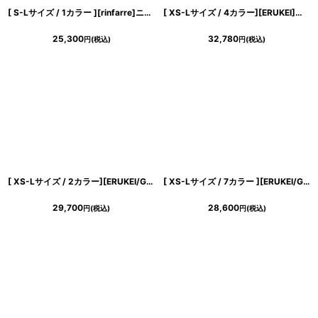
[ S-Lサイズ / 1カラー ][rinfarre]ニュアンスマーブル・ベルベット・グレー・タック・マーメイド・ノースリーブ・ロングドレス[薗田杏奈着用][送料無料]
[ XS-Lサイズ / 4カラー][ERUKEI]ジャガード・花柄・ラメ・Vネック・ハイウエスト・ノースリーブ・フレア・Aライン・ロングドレス[薗田杏奈着用][送料無料]
25,300
32,780
円
(税込)
円
(税込)
[ XS-Lサイズ / 2カラー][ERUKEI/GINZA COUTURE]ツイード・ケープ・お花・ノースリーブ・タイト・ミディアムドレス・ワンピース[送料無料]
[ XS-Lサイズ / 7カラー ][ERUKEI/GINZA COUTURE]アイボリー・ネイビー・レッド・ピンク・イエロー・グレー・ベージュ・半袖・Aライン・リボン・ボタン・シンプル・ミニドレス・ワンピース[送料無料]
29,700
28,600
円
(税込)
円
(税込)