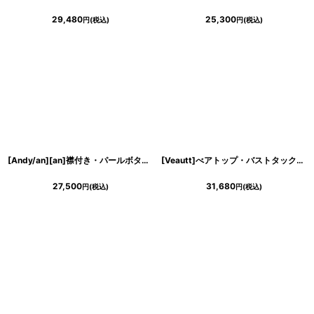
29,480
25,300
円
(税込)
円
(税込)
[Andy/an][an]襟付き・パールボタン・ポケット・ノースリーブ・Aライン・フレア・ワンピース・ミニドレス《送料＆代引き手数料無料》
[Veautt]べアトップ・バストタック・ウエストマーク・プリーツ・フレア・ロングドレス《送料＆代引き手数料無料》
27,500
31,680
円
(税込)
円
(税込)