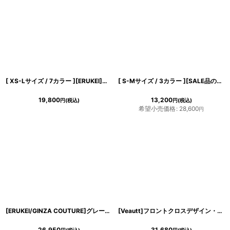
[ XS-Lサイズ / 7カラー ][ERUKEI]お花ビジュー・ハイウエスト・半袖・Aライン・フレア・ミニドレス・ワンピース[山崎みどり・黒木麗奈着用][送料無料]mywhbk
[ S-Mサイズ / 3カラー ][SALE品のため返品不可＆再入荷なしの現品限り][Andy/an][an]セーラーカラー・パイピング・ボタン・半袖・タイト・裾フリル・膝丈・ミニドレス・ワンピース《送料＆代引き手数料無料》
19,800
13,200
円
(税込)
円
(税込)
希望小売価格
:
28,600
円
[ERUKEI/GINZA COUTURE]グレー・タイト・フレンチスリーブ・ツイード・ミディアムドレス・ワンピース[送料無料]
[Veautt]フロントクロスデザイン・バックオープン・リボン・マーメード・フレア・ミディアムロングドレス《送料＆代引き手数料無料》
26,950
31,680