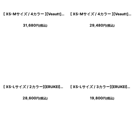
[ XS-Mサイズ / 4カラー ][Veautt]ワンショルダー・シアー・ラメ・ショルダービジュー・タイト・ミディアムドレス《送料＆代引き手数料無料》
[ XS-Mサイズ / 4カラー ][Veautt]ワンショルダー・サイドファスナー・ストレッチ・タイト・ミディアムドレス《送料＆代引き手数料無料》
31,680
29,480
円
(税込)
円
(税込)
[ XS-Lサイズ / 2カラー][ERUKEI]花柄・ジャガード・レース・ノースリーブ・Aライン・ミディアムドレス・ワンピース[薗田杏奈着用][送料無料]
[ XS-Lサイズ / 3カラー][ERUKEI]半袖・シンプル・Ａライン・リボン・ミニドレス・ワンピース[送料無料]
28,600
19,800
円
(税込)
円
(税込)