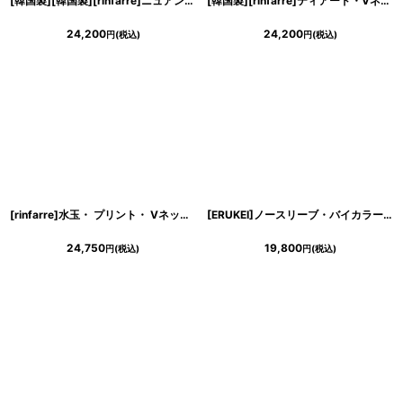
[韓国製][韓国製][rinfarre]ニュアンスカラー・半袖・オフショルダー・スリット・シンプル・無地・タイト・ロングドレス・ワンピース[山崎みどり着用][送料無料]myld
[韓国製][rinfarre]ティアード・Vネック・首元リボン・Aライン・フリル・マキシ丈・ロングドレス・ワンピース[黒木麗奈着用]《送料＆代引き手数料無料》
24,200
24,200
円
(税込)
円
(税込)
浴びながら、自分らしく、美しく。-
クワンピース
日常にある。エレガンスをひとさじー
シルエット。 夏の視線を独り占めする「夏の主役ラップロングドレス」
[rinfarre]水玉・ プリント・ Vネック・ ホルターネック・ シフォン・ ヘムデザイン・ ノースリーブ・ ロングドレス・ ワンピース[送料無料]mynv
[ERUKEI]ノースリーブ・バイカラー・金ボタン・切替・スリット・タイト・ミニドレス・ワンピース[山崎みどり着用][送料無料]myju
24,750
19,800
円
(税込)
円
(税込)