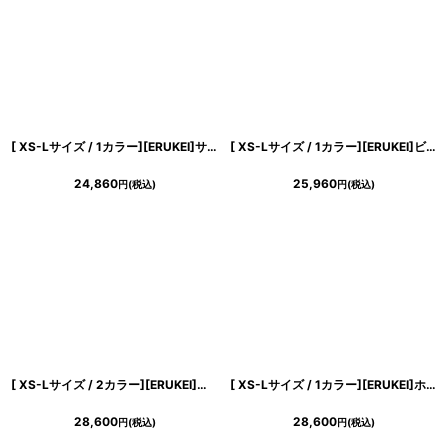
[ XS-Lサイズ / 1カラー][ERUKEI]サテンジャガード・フロッキープリント・Vネック・ノースリーブ・裾プリーツ・Aライン・ミニドレス・ワンピース[送料無料][山崎みどり着用] myiv
[ XS-Lサイズ / 1カラー][ERUKEI]ビビットピンク・コサージュ・ベア・タイト・ミニドレス・ワンピース[山崎みどり着用][送料無料] mypk
24,860
25,960
円
(税込)
円
(税込)
[ XS-Lサイズ / 2カラー][ERUKEI]ボーダー・ツイード・スパンコールMIX・お花ブローチ・ポケット・パイピングタイト・ミニドレス・ワンピース[山崎みどり着用][送料無料] mywh
[ XS-Lサイズ / 1カラー][ERUKEI]ホワイト・ブルー・半袖・レース・タイト・ミニドレス・ワンピース[山崎みどり着用][送料無料] mylu
28,600
28,600
円
(税込)
円
(税込)