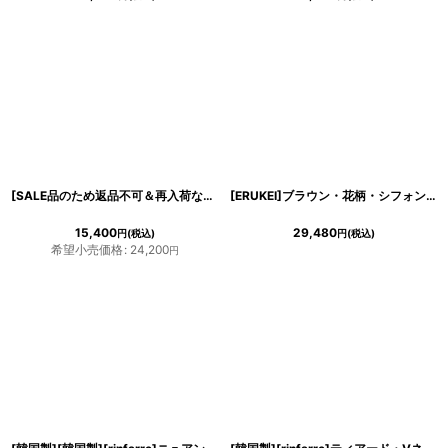
[SALE品のため返品不可＆再入荷なしの現品限り][韓国製][rinfarre] Vネック・襟付き・七分袖・Aライン・背中リボン・ボタンデザイン・ミディアムドレス[山崎みどりちゃん着用]《送料＆代引き手数料無料》mybk
[ERUKEI]ブラウン・花柄・シフォン・ティアードフリル・Aライン・レースポイント・ミディアムドレス・ワンピース[送料無料]mybw
15,400
29,480
円
(税込)
円
(税込)
希望小売価格
:
24,200
円
き立てる一着。
ンピース