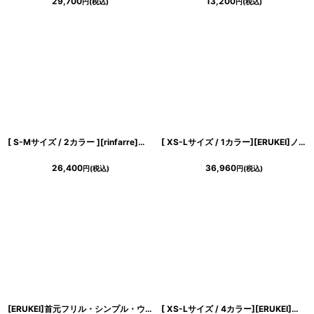
29,700
13,200
円
(税込)
円
(税込)
[ S-Mサイズ / 2カラー ][rinfarre]キャップスリーブ・ハイネック・ポケット・フレア・ミモレ丈・Aライン・ロングドレス・ワンピース[山崎みどり着用][送料無料]mybk
[ XS-Lサイズ / 1カラー][ERUKEI]ノースリーブ・スパンコール×レース・Aライン・ハイウエスト・ロングドレス[山崎みどり着用]《送料＆代引き手数料無料》
26,400
36,960
円
(税込)
円
(税込)
[ERUKEI]首元フリル・シンプル・ウエストマーク・マキシ・ノースリーブ・ロングドレス・Aライン・ワンピース[山崎みどり着用]《送料＆代引き手数料無料》
[ XS-Lサイズ / 4カラー][ERUKEI]ベア・ジャガード・ゴールド・シルバー・ネイビー・ジャガード・花柄・Aライン・スピンドル・ロングドレス[山崎みどり着用][送料無料]mygl