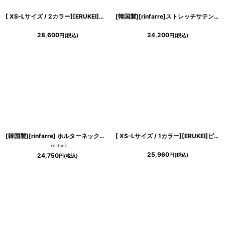
[ XS-Lサイズ / 2カラー][ERUKEI]パープル・グリーン・マーブル柄・Vネック・フロントスリット・Aライン・ノースリーブ・ロングドレス[山崎みどり着用][送料無料]mypl
[韓国製][rinfarre]ストレッチサテン・ドレープ・ノースリーブ・Vネック・サイドスリット・マーメイドライン・ロングドレス・ワンピース[山崎みどり着用][送料無料]mybk
28,600
24,200
円
(税込)
円
(税込)
[韓国製][rinfarre] ホルターネック・胸元プリーツ・シフォン・Aライン・ノースリーブ・ロングドレス・ワンピース[山崎みどり・薗田杏奈ちゃん着用]《送料＆代引き手数料無料》myrd
[ XS-Lサイズ / 1カラー][ERUKEI]ピンク・フレア・Aライン・ノースリーブ・ミニドレス・ワンピース[山崎みどり着用][送料無料] mypk
25,960
円
(税込)
24,750
円
(税込)