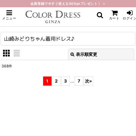
会員登録で今すぐ使える500ptプレゼント！ ＞
ホーム
>
山崎みどりちゃん着用ドレス♪
メニュー
カート
ログイ
山崎みどりちゃん着用ドレス♪
表示順変更
閉じる
368
件
表示数
:
1
2
3
...
7
次
»
在庫あり
並び順
:
絞り込む