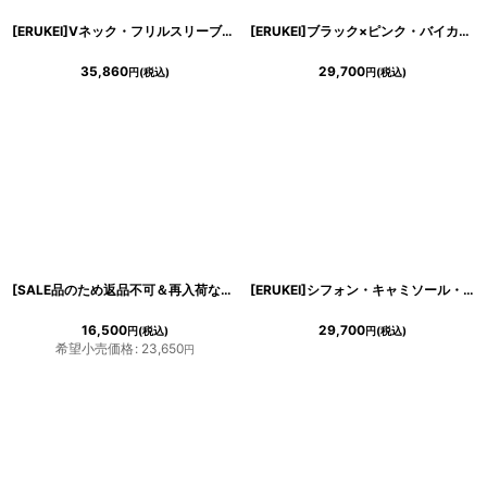
[ERUKEI]Vネック・フリルスリーブ・総レース・ハイウエスト・タイト・マーメイド・ロングドレス[山崎みどり着用]《送料＆代引き手数料無料》 mywh
[ERUKEI]ブラック×ピンク・バイカラー・ハイウエスト・スリット・ノースリーブ・Aライン・ロングドレス[山崎みどり着用]《送料＆代引き手数料無料》
35,860
29,700
円
(税込)
円
(税込)
[SALE品のため返品不可＆再入荷なしの現品限り][韓国製][rinfarre]ベア・チュールレース・レイヤード・タック・ブラック・ピンク・ノースリーブ・ロングドレス・タイト・ワンピース[山崎みどり着用][送料無料]mypk
[ERUKEI]シフォン・キャミソール・オフショルダー・花柄・プリント・ロングドレス・ワンピース[山崎みどり着用]《送料＆代引き手数料無料》 myyl
16,500
29,700
円
(税込)
円
(税込)
希望小売価格
:
23,650
円