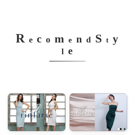
R
S
m
c
y
n
o
e
d
e
t
e
l