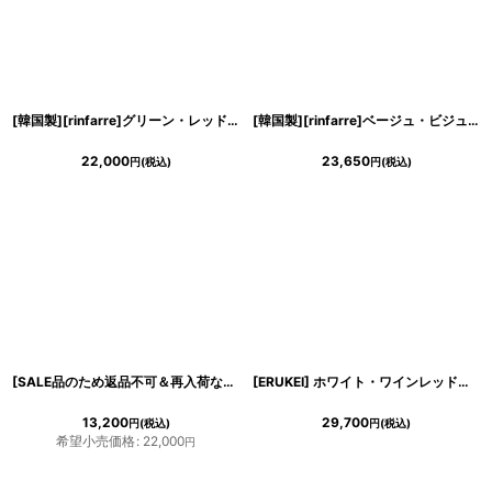
[韓国製][rinfarre]グリーン・レッド・ウエストビジュー・半袖・パフスリーブ・タイト・ミディアムドレス・ワンピース[山崎みどりちゃん着用] 《送料＆代引き手数料無料》mygr
[韓国製][rinfarre]ベージュ・ビジュー・七分袖・フリル・Vネック・タイト・ミディアムドレス・ワンピース[山崎みどり着用][送料無料]myju
22,000
23,650
円
(税込)
円
(税込)
[SALE品のため返品不可＆再入荷なしの現品限り][韓国製][rinfarre]レッド・シンプル・ノースリーブ・Aライン・ミディアムドレス・ワンピース[山崎みどり着用][送料無料]myrd
[ERUKEI] ホワイト・ワインレッド・ネイビー・レッド・総レース・ベルスリーブ・Aライン・エレガント・ロングドレス[山崎みどり着用][送料無料]mywh
13,200
29,700
円
(税込)
円
(税込)
希望小売価格
:
22,000
円