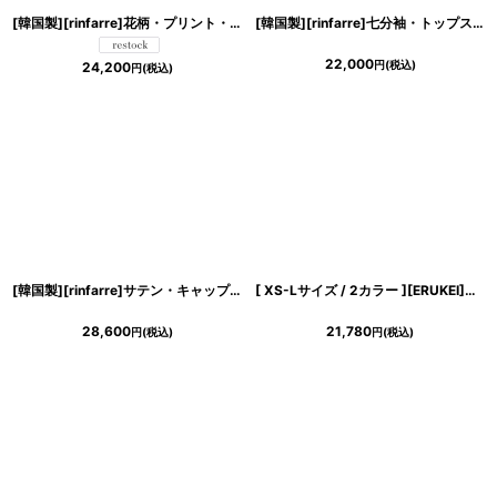
[韓国製][rinfarre]花柄・プリント・ホルターネック・胸元プリーツ・マルチカラー・Aライン・ノースリーブ・ロングドレス・ワンピース[山崎みどり・奈月セナ着用][送料無料]《送料＆代引き手数料無料》mynv
[韓国製][rinfarre]七分袖・トップスリボン・ブラック×ベージュ・リボンポイント・タイト・ミディアムドレス・ワンピース[山崎みどり着用]《送料＆代引き手数料無料》
22,000
円
(税込)
24,200
円
(税込)
[韓国製][rinfarre]サテン・キャップスリーブ・ハートネック・ノースリーブ・マーメイドライン・ロングドレス・ワンピース[山崎みどり着用][送料無料]mybk
[ XS-Lサイズ / 2カラー ][ERUKEI]バイカラー・サテン・シンプル・ハイネック・リボンベルト・ノースリーブ・タイト・ミニドレス・ワンピース[山崎みどり着用][送料無料] mywr
28,600
21,780
円
(税込)
円
(税込)