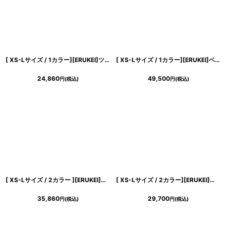
[ XS-Lサイズ / 1カラー][ERUKEI]ツイード・リボン・スパンコール・フレア・Aライン・ノースリーブ・ミニドレス・ワンピース[山崎みどり着用][送料無料] mypk
[ XS-Lサイズ / 1カラー][ERUKEI]ベア・ジャガード・金糸・花柄・Aライン・切替・フレア・ロングドレス[山崎みどり着用][送料無料] mysl
24,860
49,500
円
(税込)
円
(税込)
[ XS-Lサイズ / 2カラー ][ERUKEI]花柄・刺繍・チュール・スパンコール・長袖・ロングスリーブ・シアー・マキシ丈・Aライン・フレア・ロングドレス[山崎みどり着用][送料無料] mygr
[ XS-Lサイズ / 2カラー][ERUKEI]総レース Vネック 七分袖 花柄 ブラック ホワイト マーメイド ロングドレス ワンピース[送料無料][山崎みどり着用]mybk
35,860
29,700
円
(税込)
円
(税込)