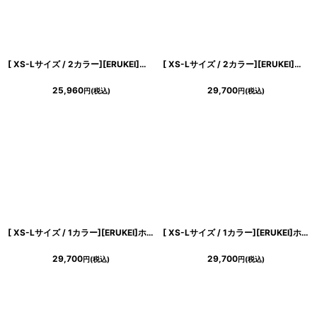
[ XS-Lサイズ / 2カラー][ERUKEI]半袖・シンプル・ベルト・タイト・ミディアムドレス・ワンピース[山崎みどり着用][送料無料]myju
[ XS-Lサイズ / 2カラー][ERUKEI]総レース・ボートネック・ノースリーブ・リボン・バックスリット・タイト・ロングドレス[山崎みどり着用][送料無料] myju
25,960
29,700
円
(税込)
円
(税込)
[ XS-Lサイズ / 1カラー][ERUKEI]ホワイト×レッド・花柄・Aライン・ノースリーブ・シフォン・ロングドレス・ワンピース[山崎みどり着用][送料無料]myrd
[ XS-Lサイズ / 1カラー][ERUKEI]ホワイト×ブラック・大理石・Aライン・ノースリーブ・ロングドレス・ワンピース[山崎みどり着用]《送料＆代引き手数料無料》 mywhbk
29,700
29,700
円
(税込)
円
(税込)