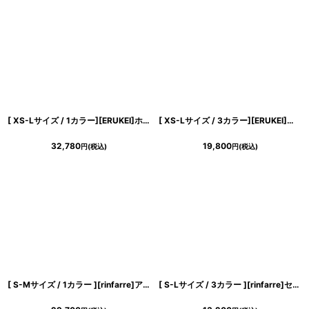
[ XS-Lサイズ / 1カラー][ERUKEI]ホワイト×ブルー・ベルト・プリント・ノースリーブ・Aライン・ロングドレス・ワンピース[山崎みどり着用][送料無料] mywh
[ XS-Lサイズ / 3カラー][ERUKEI]ジャガード・花柄・スリットネック・フィッシュテール・Aライン・ミディアムドレス・ワンピース[山崎みどり着用][送料無料]myyl
32,780
19,800
円
(税込)
円
(税込)
[ S-Mサイズ / 1カラー ][rinfarre]アイボリー・サテン・フレアスリーブ・ケープ・タイト・ロングドレス・ワンピース[山崎みどり着用][送料無料]myiv
[ S-Lサイズ / 3カラー ][rinfarre]セットアップOK・ミディアム丈・シンプル・無地・タイト・きれいめ・カジュアル・ミディアムスカート[送料無料]myju