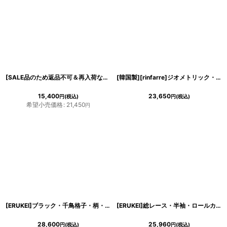
[SALE品のため返品不可＆再入荷なしの現品限り][韓国製][rinfarre]バーガンディー・キャミ紐・部分レース・タイトシルエット・ミディアムドレス[山崎みどりちゃん着用][送料無料]
[韓国製][rinfarre]ジオメトリック・プリント・カーキ・柄・Vネック・ノースリーブ・タイト・マキシ・ロングドレス・ワンピース[山崎みどり着用][送料無料]mykk
15,400
23,650
円
(税込)
円
(税込)
希望小売価格
:
21,450
円
[ERUKEI]ブラック・千鳥格子・柄・ワンショルダー・オフショルダー・モノトーン・タイト・ミ二ドレス・ワンピース[送料無料]mybk
[ERUKEI]総レース・半袖・ロールカラー・ビジューボタン・フェイクポケット・タイト・ミディアムドレス・ワンピース[山崎みどり着用]《送料＆代引き手数料無料》
28,600
25,960
円
(税込)
円
(税込)