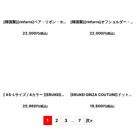
[韓国製][rinfarre]ベア・リボン・ホワイト・ブラック・ビジュー・ノースリーブ・ミディアムドレス・タイト・ワンピース[山崎みどり着用][送料無料]mywh
[韓国製][rinfarre]オフショルダー・フリル・飾りボタン・ジャガード・サテン・タイト・ミディアムドレス・ワンピース[山崎みどり着用][送料無料]mywh
22,000
22,000
円
(税込)
円
(税込)
[ XS-Lサイズ / 4カラー ][ERUKEI]ネイビー・ワインレッド・ホワイト・グレー・シンプル・ワンカラー・ノースリーブ・タイト・ショート丈・ミニドレス・ワンピース[山崎みどり着用][送料無料]mynv
[ERUKEI GINZA COUTURE]ドット・水玉金ボタン・ノースリーブ・Aライン・ミディアムドレス・ワンピース[山崎みどり着用][送料無料]mygr
25,960
19,800
円
(税込)
円
(税込)
1
2
3
...
7
次
»