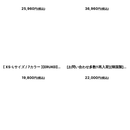
25,960
36,960
円
(税込)
円
(税込)
[ XS-Lサイズ / 7カラー ][ERUKEI]お花ビジュー・ハイウエスト・半袖・Aライン・フレア・ミニドレス・ワンピース[山崎みどり・黒木麗奈着用][送料無料]mywhbk
[お問い合わせ多数!!再入荷][韓国製][rinfarre] フラワー総レース・五分袖・エレガンス・Vネック・タイト・ミディアムドレス・ワンピース[山崎みどり・薗田杏奈着用][送料無料]mylu
19,800
22,000
円
(税込)
円
(税込)