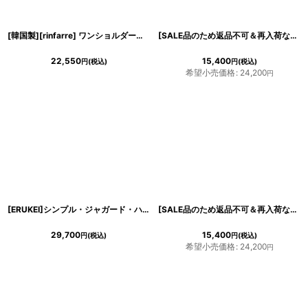
[韓国製][rinfarre] ワンショルダー・ポイントレース・ミディアムドレス・タイト・ワンピース[山崎みどりちゃん着用] <<代引き手数料・送料無料>>myju
[SALE品のため返品不可＆再入荷なしの現品限り][韓国製][rinfarre]総レース・マーメイドライン・ノースリーブ・バーガンディー・フレアヘム・ミディアムドレス・ワンピース[山崎みどり着用][送料無料]mybd
22,550
15,400
円
(税込)
円
(税込)
希望小売価格
:
24,200
円
[ERUKEI]シンプル・ジャガード・ハイウエスト・フリルスリーブ・Vネック・Aライン・ロングドレス[山崎みどり着用]《送料＆代引き手数料無料》myall
[SALE品のため返品不可＆再入荷なしの現品限り][韓国製][rinfarre]半袖・フリル・リボン・総レース・膝丈・タイト・ミディアムドレス・ワンピース[山崎みどりちゃん着用][送料無料]
29,700
15,400
円
(税込)
円
(税込)
希望小売価格
:
24,200
円